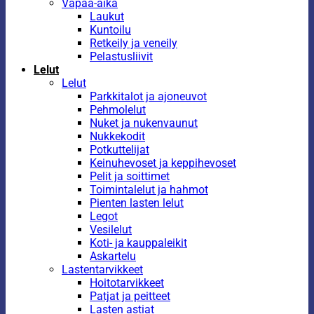
Vapaa-aika
Laukut
Kuntoilu
Retkeily ja veneily
Pelastusliivit
Lelut
Lelut
Parkkitalot ja ajoneuvot
Pehmolelut
Nuket ja nukenvaunut
Nukkekodit
Potkuttelijat
Keinuhevoset ja keppihevoset
Pelit ja soittimet
Toimintalelut ja hahmot
Pienten lasten lelut
Legot
Vesilelut
Koti- ja kauppaleikit
Askartelu
Lastentarvikkeet
Hoitotarvikkeet
Patjat ja peitteet
Lasten astiat