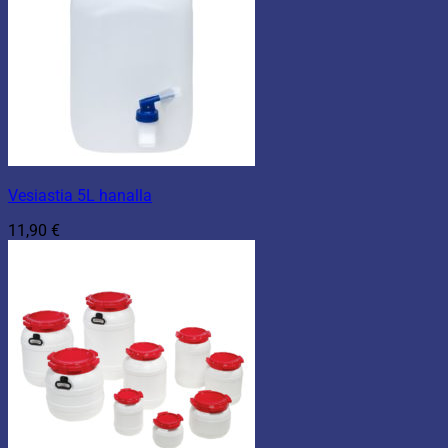
Vesiastia 5L hanalla
11,90
€