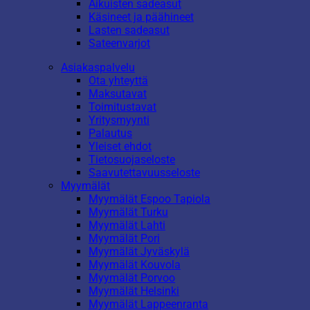
Aikuisten sadeasut
Käsineet ja päähineet
Lasten sadeasut
Sateenvarjot
Asiakaspalvelu
Ota yhteyttä
Maksutavat
Toimitustavat
Yritysmyynti
Palautus
Yleiset ehdot
Tietosuojaseloste
Saavutettavuusseloste
Myymälät
Myymälät Espoo Tapiola
Myymälät Turku
Myymälät Lahti
Myymälät Pori
Myymälät Jyväskylä
Myymälät Kouvola
Myymälät Porvoo
Myymälät Helsinki
Myymälät Lappeenranta