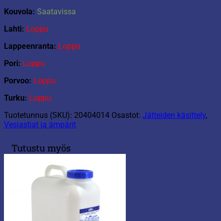
Kouvola:
Saatavissa
Lahti:
Loppu
Lappeenranta:
Loppu
Pori:
Loppu
Porvoo:
Loppu
Turku:
Loppu
Tuotetunnus (SKU):
20404014
Osastot:
Jätteiden käsittely
,
Vesiastiat ja ämpärit
Tutustu myös