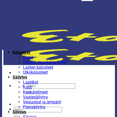
Kalusteet
Tuolit
Pöydät, lipastot ja hyllyt
Lasten kalusteet
Ulkokalusteet
Säilytys
Laatikot
Etsi:
Korit
Kenkätelineet
Vaatesäilytys
Vesiastiat ja ämpärit
Piensäilytys
Etsi:
Siivous
Siivous