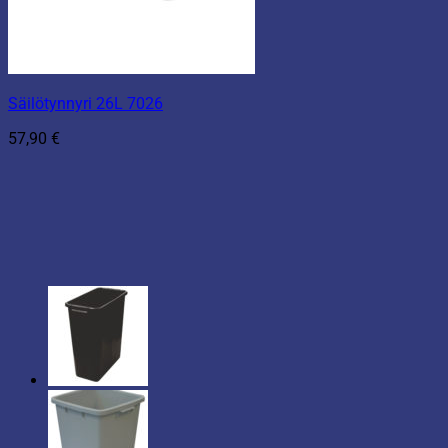
Säilötynnyri 26L 7026
57,90
€