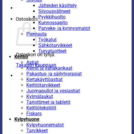
Jätteiden käsittely
Siivousvälineet
Pyykkihuolto
Ostoskori
Kunnossapito
Parveke- ja kynnysmatot
Pienrauta
Työkalut
Sähkötarvikkeet
Turvatuotteet
Ostoskori on tyhjä.
Keittiö
Astiat
Takaisin kauppaan
Kernit ja vahakankaat
Pakastus- ja säilytysrasiat
Kertakäyttöastiat
Keittiötarvikkeet
Juomapullot ja vesiastiat
Kylmälaukut
Tarjottimet ja tabletit
Keittiötekstiilit
Fiskars
Kylpyhuone
Kylpyhuonematot
Tarvikkeet