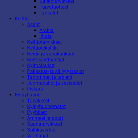
Sähkötarvikkeet
Turvatuotteet
Työkalut
Keittiö
Astiat
Arabia
Iittala
Keittiötarvikkeet
Keittiötekstiilit
Kernit ja vahakankaat
Kertakäyttöastiat
Kylmälaukut
Pakastus- ja säilytysrasiat
Tarjottimet ja tabletit
Juomapullot ja vesiastiat
Fiskars
Kylpyhuone
Tarvikkeet
Kylpyhuonematot
Pyyhkeet
Ammeet ja potat
Saunatarvikkeet
Suihkuverhot
WC-harjat