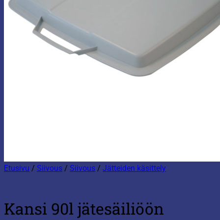
Etusivu
/
Siivous
/
Siivous
/
Jätteiden käsittely
Kansi 90l jätesäiliöön