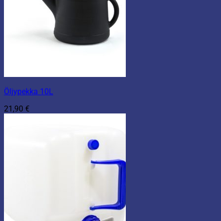
Öljypekka 10L
21,90
€