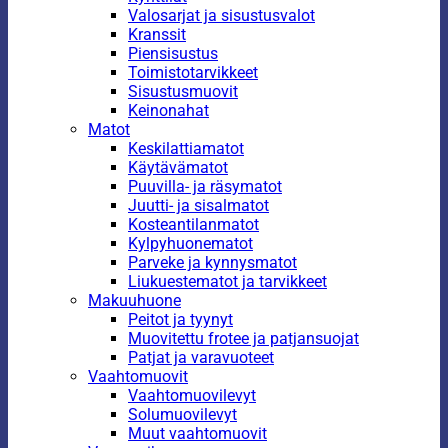
Valosarjat ja sisustusvalot
Kranssit
Piensisustus
Toimistotarvikkeet
Sisustusmuovit
Keinonahat
Matot
Keskilattiamatot
Käytävämatot
Puuvilla- ja räsymatot
Juutti- ja sisalmatot
Kosteantilanmatot
Kylpyhuonematot
Parveke ja kynnysmatot
Liukuestematot ja tarvikkeet
Makuuhuone
Peitot ja tyynyt
Muovitettu frotee ja patjansuojat
Patjat ja varavuoteet
Vaahtomuovit
Vaahtomuovilevyt
Solumuovilevyt
Muut vaahtomuovit