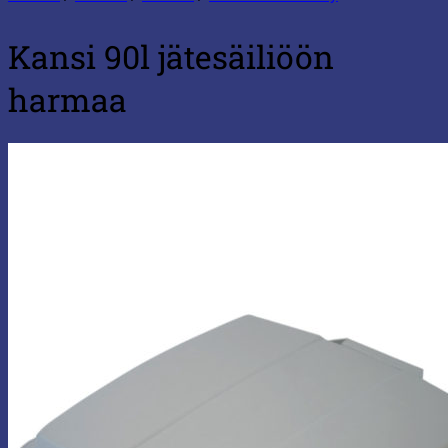
Kansi 90l jätesäiliöön
harmaa