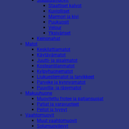
Sisustusmuovit
Staattiset kalvot
Kuviolliset
Marmori ja kivi
Puukuosit
Velour
Yksiväriset
Keinonahat
Matot
Keskilattiamatot
Käytävämatot
Juutti- ja sisalmatot
Kosteantilanmatot
Kylpyhuonematot
Liukuestematot ja tarvikkeet
Parveke ja kynnysmatot
Puuvilla- ja räsymatot
Makuuhuone
Muovitettu frotee ja patjansuojat
Patjat ja varavuoteet
Peitot ja tyynyt
Vaahtomuovit
Muut vaahtomuovit
Solumuovilevyt