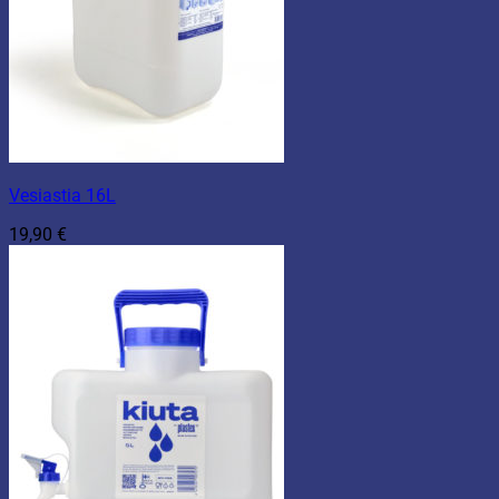
Vesiastia 16L
19,90
€