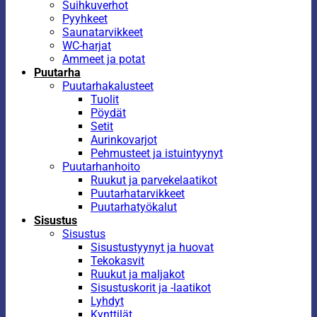
Suihkuverhot
Pyyhkeet
Saunatarvikkeet
WC-harjat
Ammeet ja potat
Puutarha
Puutarhakalusteet
Tuolit
Pöydät
Setit
Aurinkovarjot
Pehmusteet ja istuintyynyt
Puutarhanhoito
Ruukut ja parvekelaatikot
Puutarhatarvikkeet
Puutarhatyökalut
Sisustus
Sisustus
Sisustustyynyt ja huovat
Tekokasvit
Ruukut ja maljakot
Sisustuskorit ja -laatikot
Lyhdyt
Kynttilät