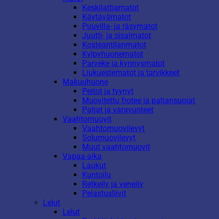
Keskilattiamatot
Käytävämatot
Puuvilla- ja räsymatot
Juutti- ja sisalmatot
Kosteantilanmatot
Kylpyhuonematot
Parveke ja kynnysmatot
Liukuestematot ja tarvikkeet
Makuuhuone
Peitot ja tyynyt
Muovitettu frotee ja patjansuojat
Patjat ja varavuoteet
Vaahtomuovit
Vaahtomuovilevyt
Solumuovilevyt
Muut vaahtomuovit
Vapaa-aika
Laukut
Kuntoilu
Retkeily ja veneily
Pelastusliivit
Lelut
Lelut