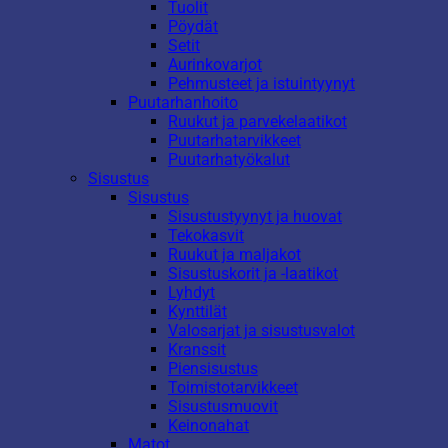
Tuolit
Pöydät
Setit
Aurinkovarjot
Pehmusteet ja istuintyynyt
Puutarhanhoito
Ruukut ja parvekelaatikot
Puutarhatarvikkeet
Puutarhatyökalut
Sisustus
Sisustus
Sisustustyynyt ja huovat
Tekokasvit
Ruukut ja maljakot
Sisustuskorit ja -laatikot
Lyhdyt
Kynttilät
Valosarjat ja sisustusvalot
Kranssit
Piensisustus
Toimistotarvikkeet
Sisustusmuovit
Keinonahat
Matot