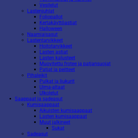
Vesilelut
Lastenjuhlat
Foliopallot
Kertakäyttöastiat
Halloween
Naamiaisasut
Lastentarvikkeet
Hoitotarvikkeet
Lasten astiat
Lasten kalusteet
Muovitettu frotee ja patjansuojat
Patjat ja peitteet
Pihaleikit
Pulkat ja liukurit
Uima-altaat
Ulkolelut
Saappaat ja sadeasut
Kumisaappaat
Aikuisten kumisaappaat
Lasten kumisaappaat
Muut jalkineet
Sukat
Sadeasut