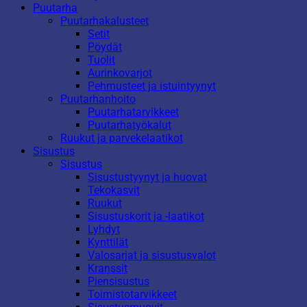
Puutarha
Puutarhakalusteet
Setit
Pöydät
Tuolit
Aurinkovarjot
Pehmusteet ja istuintyynyt
Puutarhanhoito
Puutarhatarvikkeet
Puutarhatyökalut
Ruukut ja parvekelaatikot
Sisustus
Sisustus
Sisustustyynyt ja huovat
Tekokasvit
Ruukut
Sisustuskorit ja -laatikot
Lyhdyt
Kynttilät
Valosarjat ja sisustusvalot
Kranssit
Piensisustus
Toimistotarvikkeet