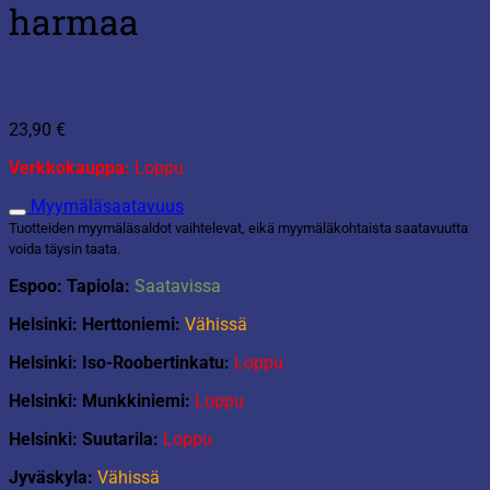
harmaa
23,90
€
Verkkokauppa:
Loppu
Myymäläsaatavuus
Tuotteiden myymäläsaldot vaihtelevat, eikä myymäläkohtaista saatavuutta
voida täysin taata.
Espoo: Tapiola:
Saatavissa
Helsinki: Herttoniemi:
Vähissä
Helsinki: Iso-Roobertinkatu:
Loppu
Helsinki: Munkkiniemi:
Loppu
Helsinki: Suutarila:
Loppu
Jyväskyla:
Vähissä