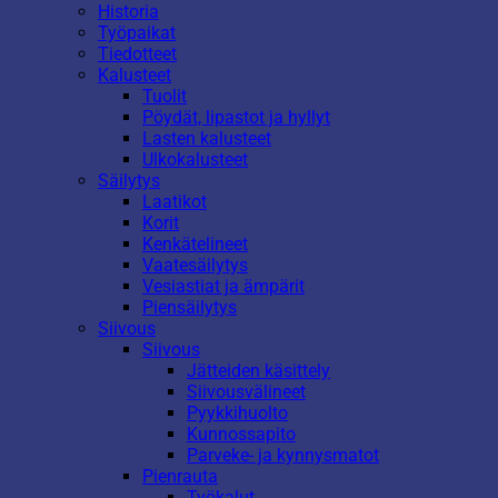
Historia
Työpaikat
Tiedotteet
Kalusteet
Tuolit
Pöydät, lipastot ja hyllyt
Lasten kalusteet
Ulkokalusteet
Säilytys
Laatikot
Korit
Kenkätelineet
Vaatesäilytys
Vesiastiat ja ämpärit
Piensäilytys
Siivous
Siivous
Jätteiden käsittely
Siivousvälineet
Pyykkihuolto
Kunnossapito
Parveke- ja kynnysmatot
Pienrauta
Työkalut