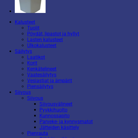
Kalusteet
Tuolit
Pöydät, lipastot ja hyllyt
Lasten kalusteet
Ulkokalusteet
Säilytys
Laatikot
Korit
Kenkätelineet
Vaatesäilytys
Vesiastiat ja ämpärit
Piensäilytys
Siivous
Siivous
Siivousvälineet
Pyykkihuolto
Kunnossapito
Parveke- ja kynnysmatot
Jätteiden käsittely
Pienrauta