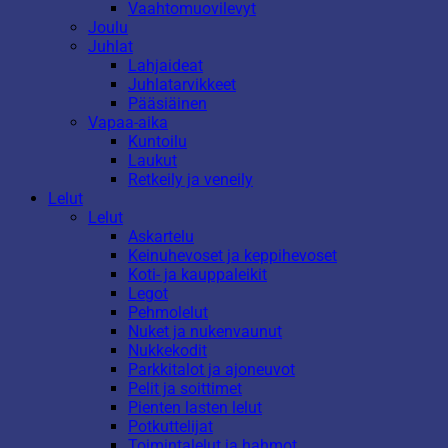
Vaahtomuovilevyt
Joulu
Juhlat
Lahjaideat
Juhlatarvikkeet
Pääsiäinen
Vapaa-aika
Kuntoilu
Laukut
Retkeily ja veneily
Lelut
Lelut
Askartelu
Keinuhevoset ja keppihevoset
Koti- ja kauppaleikit
Legot
Pehmolelut
Nuket ja nukenvaunut
Nukkekodit
Parkkitalot ja ajoneuvot
Pelit ja soittimet
Pienten lasten lelut
Potkuttelijat
Toimintalelut ja hahmot