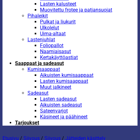
Lasten kalusteet
Muovitettu frotee ja patjansuojat
Pihaleikit
Pulkat ja liukurit
Ulkolelut
Uima-altaat
Lastenjuhlat
Foliopallot
Naamiaisasut
Kertakäyttöastiat
Saappaat ja sadeasut
Kumisaappaat
Aikuisten kumisaappaat
Lasten kumisaappaat
Muut jalkineet
Sadeasut
Lasten sadeasut
Aikuisten sadeasut
Sateenvarjot
Käsineet ja päähineet
Tarjoukset
Etusivu
/
Siivous
/
Siivous
/
Jätteiden käsittely