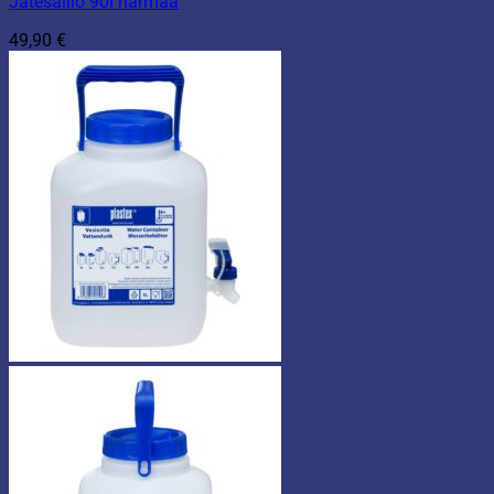
Jätesäiliö 90l harmaa
49,90
€