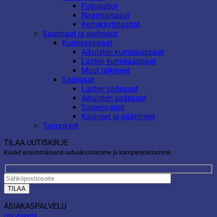
Foliopallot
Naamiaisasut
Kertakäyttöastiat
Saappaat ja sadeasut
Kumisaappaat
Aikuisten kumisaappaat
Lasten kumisaappaat
Muut jalkineet
Sadeasut
Lasten sadeasut
Aikuisten sadeasut
Sateenvarjot
Käsineet ja päähineet
Tarjoukset
TILAA UUTISKIRJE
Kuulet ensimmäisenä uutuuksistamme ja kampanjoistamme
ASIAKASPALVELU
Ota yhteyttä