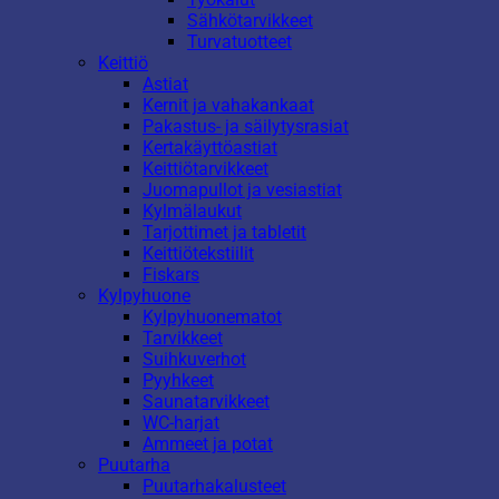
Sähkötarvikkeet
Turvatuotteet
Keittiö
Astiat
Kernit ja vahakankaat
Pakastus- ja säilytysrasiat
Kertakäyttöastiat
Keittiötarvikkeet
Juomapullot ja vesiastiat
Kylmälaukut
Tarjottimet ja tabletit
Keittiötekstiilit
Fiskars
Kylpyhuone
Kylpyhuonematot
Tarvikkeet
Suihkuverhot
Pyyhkeet
Saunatarvikkeet
WC-harjat
Ammeet ja potat
Puutarha
Puutarhakalusteet