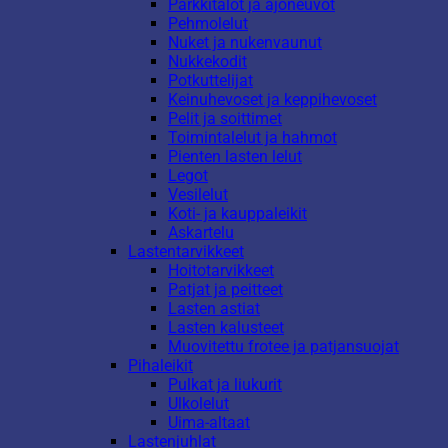
Parkkitalot ja ajoneuvot
Pehmolelut
Nuket ja nukenvaunut
Nukkekodit
Potkuttelijat
Keinuhevoset ja keppihevoset
Pelit ja soittimet
Toimintalelut ja hahmot
Pienten lasten lelut
Legot
Vesilelut
Koti- ja kauppaleikit
Askartelu
Lastentarvikkeet
Hoitotarvikkeet
Patjat ja peitteet
Lasten astiat
Lasten kalusteet
Muovitettu frotee ja patjansuojat
Pihaleikit
Pulkat ja liukurit
Ulkolelut
Uima-altaat
Lastenjuhlat