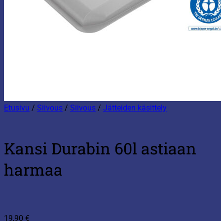
Etusivu
/
Siivous
/
Siivous
/
Jätteiden käsittely
Kansi Durabin 60l astiaan
harmaa
19,90
€