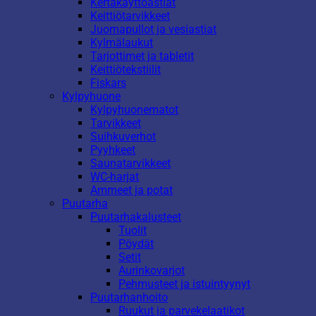
Kertakäyttöastiat
Keittiötarvikkeet
Juomapullot ja vesiastiat
Kylmälaukut
Tarjottimet ja tabletit
Keittiötekstiilit
Fiskars
Kylpyhuone
Kylpyhuonematot
Tarvikkeet
Suihkuverhot
Pyyhkeet
Saunatarvikkeet
WC-harjat
Ammeet ja potat
Puutarha
Puutarhakalusteet
Tuolit
Pöydät
Setit
Aurinkovarjot
Pehmusteet ja istuintyynyt
Puutarhanhoito
Ruukut ja parvekelaatikot