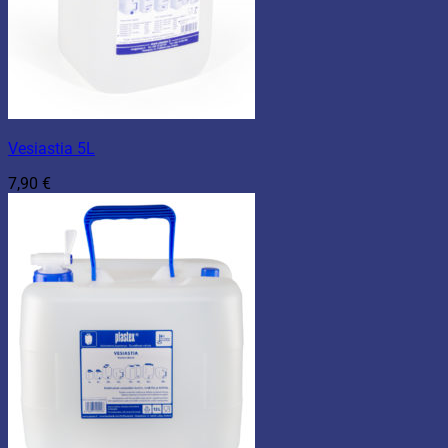
Vesiastia 5L
7,90
€