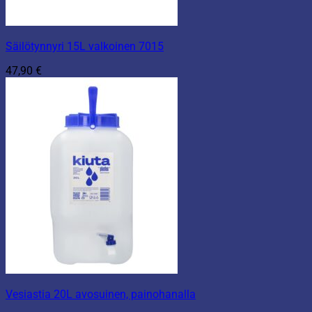
Säilötynnyri 15L valkoinen 7015
47,90
€
Vesiastia 20L avosuinen, painohanalla