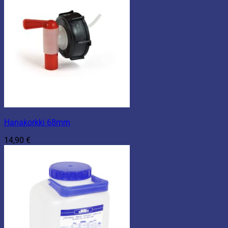
Hanakorkki 68mm
14,90
€