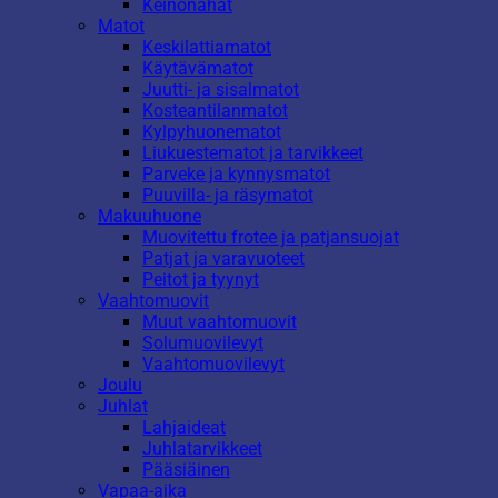
Keinonahat
Matot
Keskilattiamatot
Käytävämatot
Juutti- ja sisalmatot
Kosteantilanmatot
Kylpyhuonematot
Liukuestematot ja tarvikkeet
Parveke ja kynnysmatot
Puuvilla- ja räsymatot
Makuuhuone
Muovitettu frotee ja patjansuojat
Patjat ja varavuoteet
Peitot ja tyynyt
Vaahtomuovit
Muut vaahtomuovit
Solumuovilevyt
Vaahtomuovilevyt
Joulu
Juhlat
Lahjaideat
Juhlatarvikkeet
Pääsiäinen
Vapaa-aika