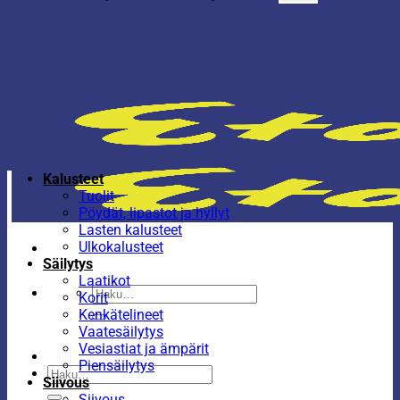
Kalusteet
Tuolit
Pöydät, lipastot ja hyllyt
Lasten kalusteet
Ulkokalusteet
Säilytys
Laatikot
Etsi:
Korit
Kenkätelineet
Vaatesäilytys
Vesiastiat ja ämpärit
Piensäilytys
Etsi:
Siivous
Siivous