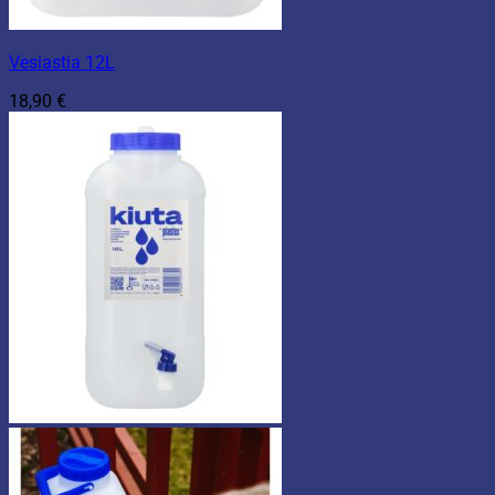
Vesiastia 12L
18,90
€