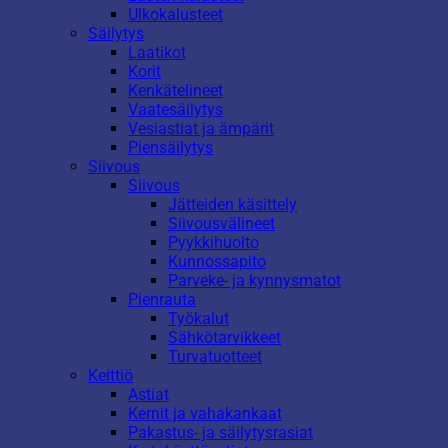
Ulkokalusteet
Säilytys
Laatikot
Korit
Kenkätelineet
Vaatesäilytys
Vesiastiat ja ämpärit
Piensäilytys
Siivous
Siivous
Jätteiden käsittely
Siivousvälineet
Pyykkihuolto
Kunnossapito
Parveke- ja kynnysmatot
Pienrauta
Työkalut
Sähkötarvikkeet
Turvatuotteet
Keittiö
Astiat
Kernit ja vahakankaat
Pakastus- ja säilytysrasiat