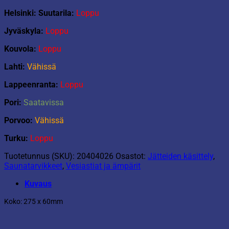
Helsinki: Suutarila:
Loppu
Jyväskyla:
Loppu
Kouvola:
Loppu
Lahti:
Vähissä
Lappeenranta:
Loppu
Pori:
Saatavissa
Porvoo:
Vähissä
Turku:
Loppu
Tuotetunnus (SKU):
20404026
Osastot:
Jätteiden käsittely
,
Saunatarvikkeet
,
Vesiastiat ja ämpärit
Kuvaus
Koko: 275 x 60mm