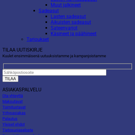
Muut jalkineet
Sadeasut
Lasten sadeasut
Aikuisten sadeasut
Sateenvarjot
Käsineet ja päähineet
Tarjoukset
TILAA UUTISKIRJE
Kuulet ensimmäisenä uutuuksistamme ja kampanjoistamme
ASIAKASPALVELU
Ota yhteyttä
Maksutavat
Toimitustavat
Yritysasiakas
Palautus
Yleiset ehdot
Tietosuojaseloste