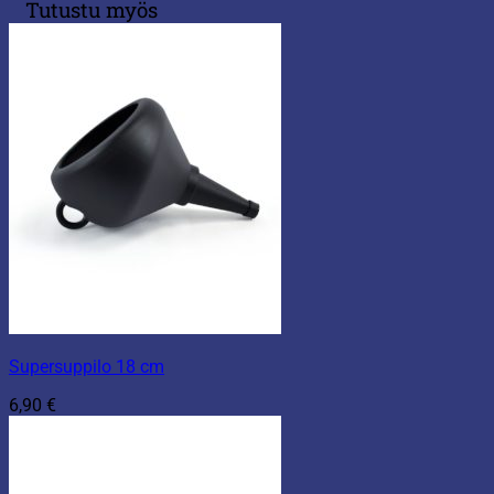
Tutustu myös
Supersuppilo 18 cm
6,90
€