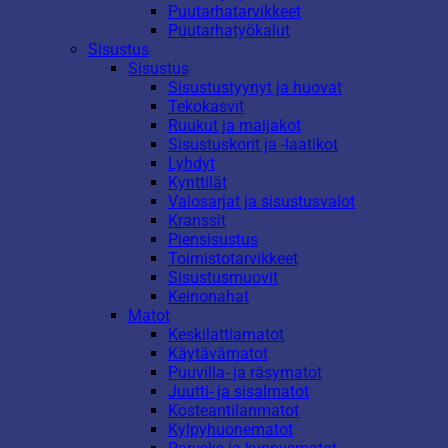
Puutarhatarvikkeet
Puutarhatyökalut
Sisustus
Sisustus
Sisustustyynyt ja huovat
Tekokasvit
Ruukut ja maljakot
Sisustuskorit ja -laatikot
Lyhdyt
Kynttilät
Valosarjat ja sisustusvalot
Kranssit
Piensisustus
Toimistotarvikkeet
Sisustusmuovit
Keinonahat
Matot
Keskilattiamatot
Käytävämatot
Puuvilla- ja räsymatot
Juutti- ja sisalmatot
Kosteantilanmatot
Kylpyhuonematot