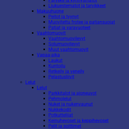
Parveke ja kynnysmatot
Liukuestematot ja tarvikkeet
Makuuhuone
Peitot ja tyynyt
Muovitettu frotee ja patjansuojat
Patjat ja varavuoteet
Vaahtomuovit
Vaahtomuovilevyt
Solumuovilevyt
Muut vaahtomuovit
Vapaa-aika
Laukut
Kuntoilu
Retkeily ja veneily
Pelastusliivit
Lelut
Lelut
Parkkitalot ja ajoneuvot
Pehmolelut
Nuket ja nukenvaunut
Nukkekodit
Potkuttelijat
Keinuhevoset ja keppihevoset
Pelit ja soittimet