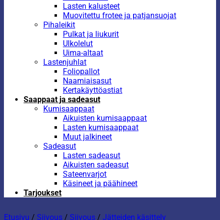
Lasten kalusteet
Muovitettu frotee ja patjansuojat
Pihaleikit
Pulkat ja liukurit
Ulkolelut
Uima-altaat
Lastenjuhlat
Foliopallot
Naamiaisasut
Kertakäyttöastiat
Saappaat ja sadeasut
Kumisaappaat
Aikuisten kumisaappaat
Lasten kumisaappaat
Muut jalkineet
Sadeasut
Lasten sadeasut
Aikuisten sadeasut
Sateenvarjot
Käsineet ja päähineet
Tarjoukset
Etusivu
/
Siivous
/
Siivous
/
Jätteiden käsittely