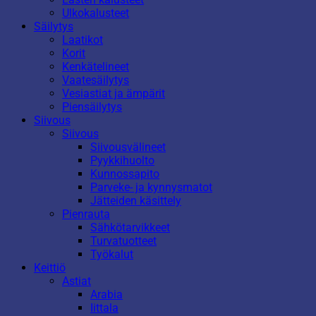
Ulkokalusteet
Säilytys
Laatikot
Korit
Kenkätelineet
Vaatesäilytys
Vesiastiat ja ämpärit
Piensäilytys
Siivous
Siivous
Siivousvälineet
Pyykkihuolto
Kunnossapito
Parveke- ja kynnysmatot
Jätteiden käsittely
Pienrauta
Sähkötarvikkeet
Turvatuotteet
Työkalut
Keittiö
Astiat
Arabia
Iittala