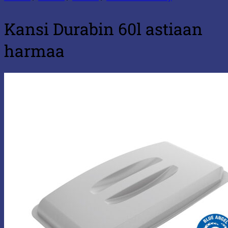
Kansi Durabin 60l astiaan
harmaa