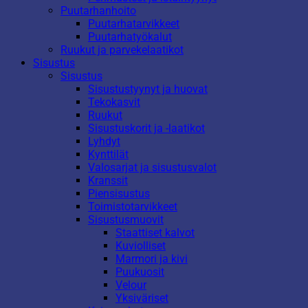
Puutarhanhoito
Puutarhatarvikkeet
Puutarhatyökalut
Ruukut ja parvekelaatikot
Sisustus
Sisustus
Sisustustyynyt ja huovat
Tekokasvit
Ruukut
Sisustuskorit ja -laatikot
Lyhdyt
Kynttilät
Valosarjat ja sisustusvalot
Kranssit
Piensisustus
Toimistotarvikkeet
Sisustusmuovit
Staattiset kalvot
Kuviolliset
Marmori ja kivi
Puukuosit
Velour
Yksiväriset