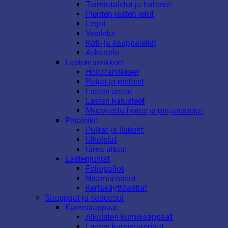
Toimintalelut ja hahmot
Pienten lasten lelut
Legot
Vesilelut
Koti- ja kauppaleikit
Askartelu
Lastentarvikkeet
Hoitotarvikkeet
Patjat ja peitteet
Lasten astiat
Lasten kalusteet
Muovitettu frotee ja patjansuojat
Pihaleikit
Pulkat ja liukurit
Ulkolelut
Uima-altaat
Lastenjuhlat
Foliopallot
Naamiaisasut
Kertakäyttöastiat
Saappaat ja sadeasut
Kumisaappaat
Aikuisten kumisaappaat
Lasten kumisaappaat