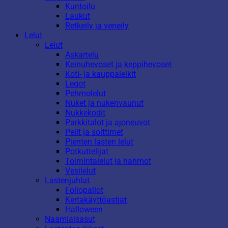
Kuntoilu
Laukut
Retkeily ja veneily
Lelut
Lelut
Askartelu
Keinuhevoset ja keppihevoset
Koti- ja kauppaleikit
Legot
Pehmolelut
Nuket ja nukenvaunut
Nukkekodit
Parkkitalot ja ajoneuvot
Pelit ja soittimet
Pienten lasten lelut
Potkuttelijat
Toimintalelut ja hahmot
Vesilelut
Lastenjuhlat
Foliopallot
Kertakäyttöastiat
Halloween
Naamiaisasut