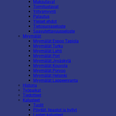
Maksutavat
Toimitustavat
Yritysmyynti
Palautus
Yleiset ehdot
Tietosuojaseloste
Saavutettavuusseloste
Myymälät
Myymälät Espoo Tapiola
Myymälät Turku
Myymälät Lahti
Myymälät Pori
Myymälät Jyväskylä
Myymälät Kouvola
Myymälät Porvoo
Myymälät Helsinki
Myymälät Lappeenranta
Historia
Työpaikat
Tiedotteet
Kalusteet
Tuolit
Pöydät, lipastot ja hyllyt
Lasten kalusteet