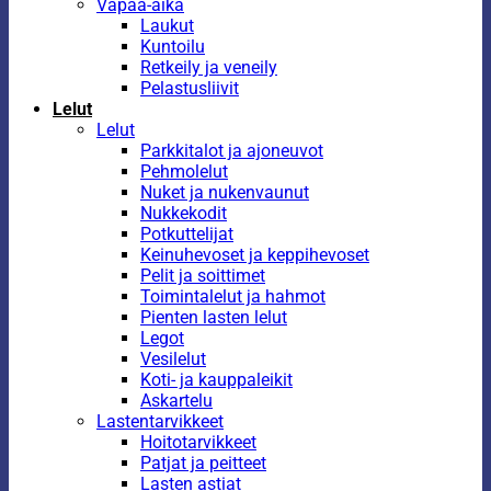
Vapaa-aika
Laukut
Kuntoilu
Retkeily ja veneily
Pelastusliivit
Lelut
Lelut
Parkkitalot ja ajoneuvot
Pehmolelut
Nuket ja nukenvaunut
Nukkekodit
Potkuttelijat
Keinuhevoset ja keppihevoset
Pelit ja soittimet
Toimintalelut ja hahmot
Pienten lasten lelut
Legot
Vesilelut
Koti- ja kauppaleikit
Askartelu
Lastentarvikkeet
Hoitotarvikkeet
Patjat ja peitteet
Lasten astiat