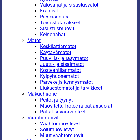
Valosarjat ja sisustusvalot
Kranssit
Piensisustus
Toimistotarvikkeet
Sisustusmuovit
Keinonahat
Matot
Keskilattiamatot
Käytävämatot
Puuvilla- ja räsymatot
Juutti- ja sisalmatot
Kosteantilanmatot
Kylpyhuonematot
Parveke ja kynnysmatot
Liukuestematot ja tarvikkeet
Makuuhuone
Peitot ja tyynyt
Muovitettu frotee ja patjansuojat
Patjat ja varavuoteet
Vaahtomuovit
Vaahtomuovilevyt
Solumuovilevyt
Muut vaahtomuovit