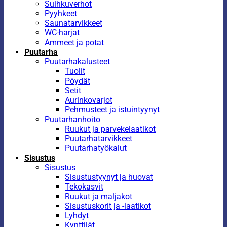
Suihkuverhot
Pyyhkeet
Saunatarvikkeet
WC-harjat
Ammeet ja potat
Puutarha
Puutarhakalusteet
Tuolit
Pöydät
Setit
Aurinkovarjot
Pehmusteet ja istuintyynyt
Puutarhanhoito
Ruukut ja parvekelaatikot
Puutarhatarvikkeet
Puutarhatyökalut
Sisustus
Sisustus
Sisustustyynyt ja huovat
Tekokasvit
Ruukut ja maljakot
Sisustuskorit ja -laatikot
Lyhdyt
Kynttilät