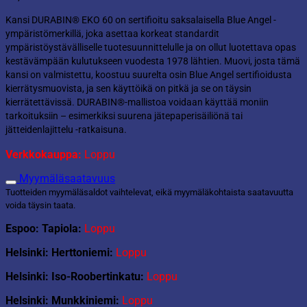
Kansi DURABIN® EKO 60 on sertifioitu saksalaisella Blue Angel -
ympäristömerkillä, joka asettaa korkeat standardit
ympäristöystävälliselle tuotesuunnittelulle ja on ollut luotettava opas
kestävämpään kulutukseen vuodesta 1978 lähtien. Muovi, josta tämä
kansi on valmistettu, koostuu suurelta osin Blue Angel sertifioidusta
kierrätysmuovista, ja sen käyttöikä on pitkä ja se on täysin
kierrätettävissä. DURABIN®-mallistoa voidaan käyttää moniin
tarkoituksiin – esimerkiksi suurena jätepaperisäiliönä tai
jätteidenlajittelu -ratkaisuna.
Verkkokauppa:
Loppu
Myymäläsaatavuus
Tuotteiden myymäläsaldot vaihtelevat, eikä myymäläkohtaista saatavuutta
voida täysin taata.
Espoo: Tapiola:
Loppu
Helsinki: Herttoniemi:
Loppu
Helsinki: Iso-Roobertinkatu:
Loppu
Helsinki: Munkkiniemi:
Loppu