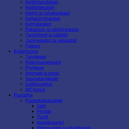
Keittiötarvikkeet
Keittiötekstiilit
Kernit ja vahakankaat
Kertakäyttöastiat
Kylmälaukut
Pakastus- ja säilytysrasiat
Tarjottimet ja tabletit
Juomapullot ja vesiastiat
Fiskars
Kylpyhuone
Tarvikkeet
Kylpyhuonematot
Pyyhkeet
Ammeet ja potat
Saunatarvikkeet
Suihkuverhot
WC-harjat
Puutarha
Puutarhakalusteet
Setit
Pöydät
Tuolit
Aurinkovarjot
Pehmusteet ja istuintyynyt