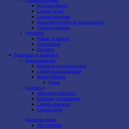
Lastentarvikkeet
Hoitotarvikkeet
Lasten astiat
Lasten kalusteet
Muovitettu frotee ja patjansuojat
Patjat ja peitteet
Pihaleikit
Pulkat ja liukurit
Uima-altaat
Ulkolelut
Saappaat ja sadeasut
Kumisaappaat
Aikuisten kumisaappaat
Lasten kumisaappaat
Muut jalkineet
Sukat
Sadeasut
Aikuisten sadeasut
Käsineet ja päähineet
Lasten sadeasut
Sateenvarjot
Asiakaspalvelu
Ota yhteyttä