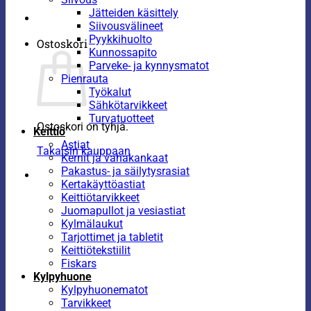
Jätteiden käsittely
Siivousvälineet
Pyykkihuolto
Ostoskori
Kunnossapito
Parveke- ja kynnysmatot
Pienrauta
Työkalut
Sähkötarvikkeet
Turvatuotteet
Ostoskori on tyhjä.
Keittiö
Astiat
Takaisin kauppaan
Kernit ja vahakankaat
Pakastus- ja säilytysrasiat
Kertakäyttöastiat
Keittiötarvikkeet
Juomapullot ja vesiastiat
Kylmälaukut
Tarjottimet ja tabletit
Keittiötekstiilit
Fiskars
Kylpyhuone
Kylpyhuonematot
Tarvikkeet