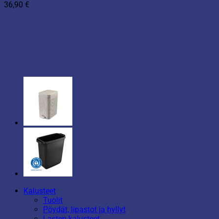
36,90
€
Kalusteet
Tuolit
Pöydät, lipastot ja hyllyt
Lasten kalusteet