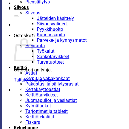
Piensäilytys
Siivous
Etsi:
Siivous
Jätteiden käsittely
Siivousvälineet
Pyykkihuolto
Kunnossapito
Ostoskori
Parveke- ja kynnysmatot
Pienrauta
Työkalut
Sähkötarvikkeet
Turvatuotteet
Keittiö
Ostoskori on tyhjä.
Astiat
Kernit ja vahakankaat
Takaisin kauppaan
Pakastus- ja säilytysrasiat
Kertakäyttöastiat
Keittiötarvikkeet
Juomapullot ja vesiastiat
Kylmälaukut
Tarjottimet ja tabletit
Keittiötekstiilit
Fiskars
Kylpyhuone