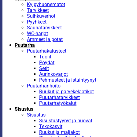
Kylpyhuonematot
Tarvikkeet
Suihkuverhot
Pyyhkeet
Saunatarvikkeet
WC-harjat
Ammeet ja potat
Puutarha
Puutarhakalusteet
Tuolit
Pöydät
Setit
Aurinkovarjot
Pehmusteet ja istuintyynyt
Puutarhanhoito
Ruukut ja parvekelaatikot
Puutarhatarvikkeet
Puutarhatyökalut
Sisustus
Sisustus
Sisustustyynyt ja huovat
Tekokasvit
Ruukut ja maljakot