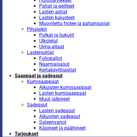
Hoitotarvikkeet
Patjat ja peitteet
Lasten astiat
Lasten kalusteet
Muovitettu frotee ja patjansuojat
Pihaleikit
Pulkat ja liukurit
Ulkolelut
Uima-altaat
Lastenjuhlat
Foliopallot
Naamiaisasut
Kertakäyttöastiat
Saappaat ja sadeasut
Kumisaappaat
Aikuisten kumisaappaat
Lasten kumisaappaat
Muut jalkineet
Sadeasut
Lasten sadeasut
Aikuisten sadeasut
Sateenvarjot
Käsineet ja päähineet
Tarjoukset