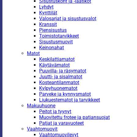
Sisustuskorit ja -laatikot
Lyhdyt
Kynttilät
Valosarjat ja sisustusvalot
Kranssit
Piensisustus
Toimistotarvikkeet
Sisustusmuovit
Keinonahat
Matot
Keskilattiamatot
Käytävämatot
Puuvilla- ja räsymatot
Juutti- ja sisalmatot
Kosteantilanmatot
Kylpyhuonematot
Parveke ja kynnysmatot
Liukuestematot ja tarvikkeet
Makuuhuone
Peitot ja tyynyt
Muovitettu frotee ja patjansuojat
Patjat ja varavuoteet
Vaahtomuovit
Vaahtomuovilevyt