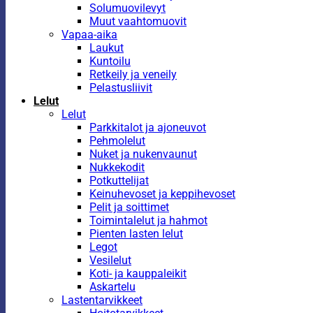
Solumuovilevyt
Muut vaahtomuovit
Vapaa-aika
Laukut
Kuntoilu
Retkeily ja veneily
Pelastusliivit
Lelut
Lelut
Parkkitalot ja ajoneuvot
Pehmolelut
Nuket ja nukenvaunut
Nukkekodit
Potkuttelijat
Keinuhevoset ja keppihevoset
Pelit ja soittimet
Toimintalelut ja hahmot
Pienten lasten lelut
Legot
Vesilelut
Koti- ja kauppaleikit
Askartelu
Lastentarvikkeet