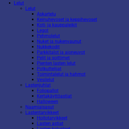
Lelut
Lelut
Askartelu
Keinuhevoset ja keppihevoset
Koti- ja kauppaleikit
Legot
Pehmolelut
Nuket ja nukenvaunut
Nukkekodit
Parkkitalot ja ajoneuvot
Pelit ja soittimet
Pienten lasten lelut
Potkuttelijat
Toimintalelut ja hahmot
Vesilelut
Lastenjuhlat
Foliopallot
Kertakäyttöastiat
Halloween
Naamiaisasut
Lastentarvikkeet
Hoitotarvikkeet
Lasten astiat
Lasten kalusteet