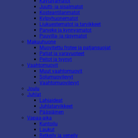
Käytävämatot
Juutti- ja sisalmatot
Kosteantilanmatot
Kylpyhuonematot
Liukuestematot ja tarvikkeet
Parveke ja kynnysmatot
Puuvilla- ja räsymatot
Makuuhuone
Muovitettu frotee ja patjansuojat
Patjat ja varavuoteet
Peitot ja tyynyt
Vaahtomuovit
Muut vaahtomuovit
Solumuovilevyt
Vaahtomuovilevyt
Joulu
Juhlat
Lahjaideat
Juhlatarvikkeet
Pääsiäinen
Vapaa-aika
Kuntoilu
Laukut
Retkeily ja veneily