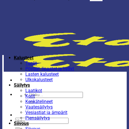
Kalusteet
Tuolit
Pöydät, lipastot ja hyllyt
Lasten kalusteet
Ulkokalusteet
Säilytys
Laatikot
Etsi:
Korit
Kenkätelineet
Vaatesäilytys
Vesiastiat ja ämpärit
Piensäilytys
Etsi:
Siivous
Siivous