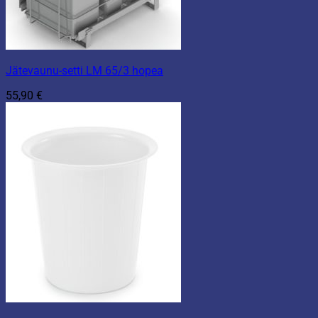
Jätevaunu-setti LM 65/3 hopea
55,90
€