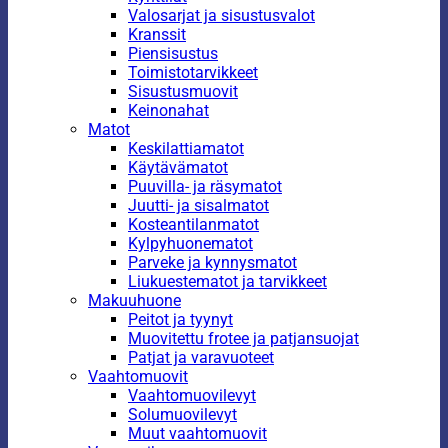
Valosarjat ja sisustusvalot
Kranssit
Piensisustus
Toimistotarvikkeet
Sisustusmuovit
Keinonahat
Matot
Keskilattiamatot
Käytävämatot
Puuvilla- ja räsymatot
Juutti- ja sisalmatot
Kosteantilanmatot
Kylpyhuonematot
Parveke ja kynnysmatot
Liukuestematot ja tarvikkeet
Makuuhuone
Peitot ja tyynyt
Muovitettu frotee ja patjansuojat
Patjat ja varavuoteet
Vaahtomuovit
Vaahtomuovilevyt
Solumuovilevyt
Muut vaahtomuovit