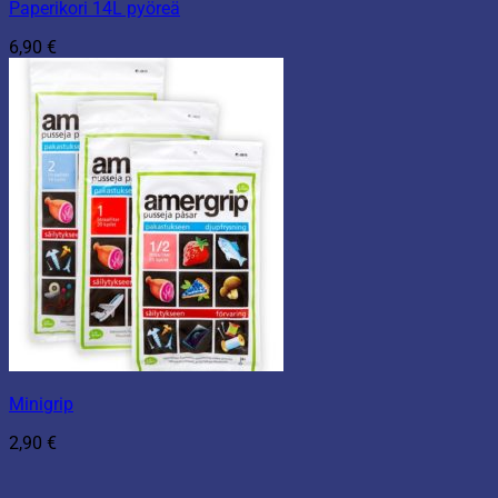
Paperikori 14L pyöreä
6,90
€
Minigrip
2,90
€