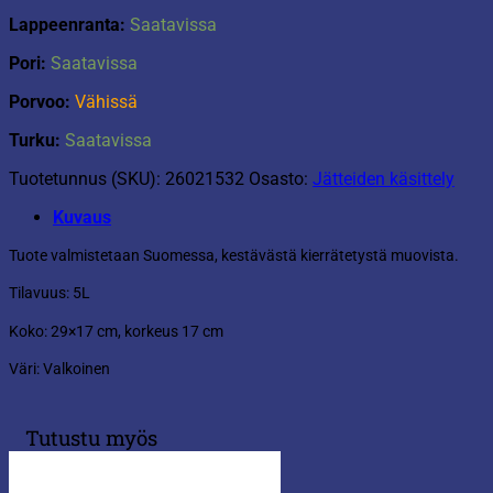
Lappeenranta:
Saatavissa
Pori:
Saatavissa
Porvoo:
Vähissä
Turku:
Saatavissa
Tuotetunnus (SKU):
26021532
Osasto:
Jätteiden käsittely
Kuvaus
Tuote valmistetaan Suomessa, kestävästä kierrätetystä muovista.
Tilavuus: 5L
Koko: 29×17 cm, korkeus 17 cm
Väri: Valkoinen
Tutustu myös