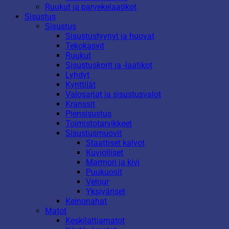
Ruukut ja parvekelaatikot
Sisustus
Sisustus
Sisustustyynyt ja huovat
Tekokasvit
Ruukut
Sisustuskorit ja -laatikot
Lyhdyt
Kynttilät
Valosarjat ja sisustusvalot
Kranssit
Piensisustus
Toimistotarvikkeet
Sisustusmuovit
Staattiset kalvot
Kuviolliset
Marmori ja kivi
Puukuosit
Velour
Yksiväriset
Keinonahat
Matot
Keskilattiamatot