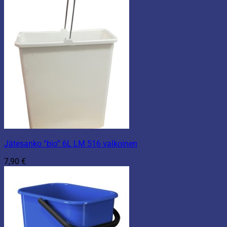
Jätesanko “bio” 6L LM 516 valkoinen
7,90
€