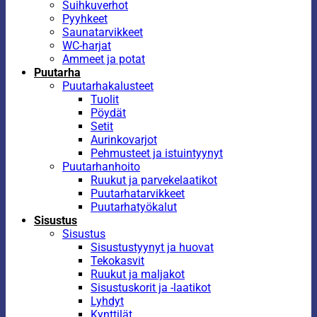
Suihkuverhot
Pyyhkeet
Saunatarvikkeet
WC-harjat
Ammeet ja potat
Puutarha
Puutarhakalusteet
Tuolit
Pöydät
Setit
Aurinkovarjot
Pehmusteet ja istuintyynyt
Puutarhanhoito
Ruukut ja parvekelaatikot
Puutarhatarvikkeet
Puutarhatyökalut
Sisustus
Sisustus
Sisustustyynyt ja huovat
Tekokasvit
Ruukut ja maljakot
Sisustuskorit ja -laatikot
Lyhdyt
Kynttilät