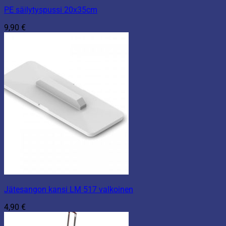
PE säilytyspussi 20x35cm
9,90
€
Jätesangon kansi LM 517 valkoinen
4,90
€