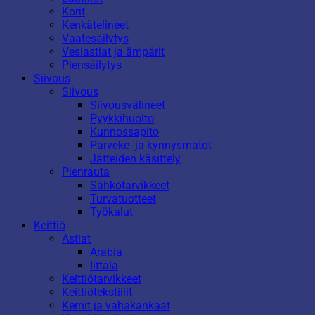
Korit
Kenkätelineet
Vaatesäilytys
Vesiastiat ja ämpärit
Piensäilytys
Siivous
Siivous
Siivousvälineet
Pyykkihuolto
Kunnossapito
Parveke- ja kynnysmatot
Jätteiden käsittely
Pienrauta
Sähkötarvikkeet
Turvatuotteet
Työkalut
Keittiö
Astiat
Arabia
Iittala
Keittiötarvikkeet
Keittiötekstiilit
Kernit ja vahakankaat