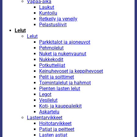
Vapaa-aika
Laukut
Kuntoilu
Retkeily ja veneily
Pelastusliivit
Lelut
Lelut
Parkkitalot ja ajoneuvot
Pehmolelut
Nuket ja nukenvaunut
Nukkekodit
Potkuttelijat
Keinuhevoset ja keppihevoset
Pelit ja soittimet
Toimintalelut ja hahmot
Pienten lasten lelut
Legot
Vesilelut
Koti- ja kauppaleikit
Askartelu
Lastentarvikkeet
Hoitotarvikkeet
Patjat ja peitteet
Lasten astiat