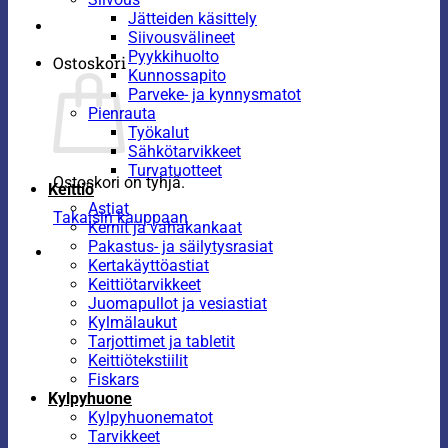
Jätteiden käsittely
Siivousvälineet
Pyykkihuolto
Ostoskori
Kunnossapito
Parveke- ja kynnysmatot
Pienrauta
Työkalut
Sähkötarvikkeet
Turvatuotteet
Ostoskori on tyhjä.
Keittiö
Astiat
Takaisin kauppaan
Kernit ja vahakankaat
Pakastus- ja säilytysrasiat
Kertakäyttöastiat
Keittiötarvikkeet
Juomapullot ja vesiastiat
Kylmälaukut
Tarjottimet ja tabletit
Keittiötekstiilit
Fiskars
Kylpyhuone
Kylpyhuonematot
Tarvikkeet