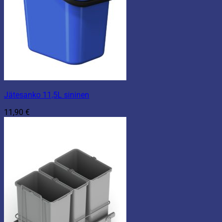
Jätesanko 11,5L sininen
11,90
€