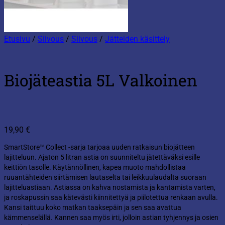
Etusivu
/
Siivous
/
Siivous
/
Jätteiden käsittely
Biojäteastia 5L Valkoinen
19,90
€
SmartStore™ Collect -sarja tarjoaa uuden ratkaisun biojätteen
lajitteluun. Ajaton 5 litran astia on suunniteltu jätettäväksi esille
keittiön tasolle. Käytännöllinen, kapea muoto mahdollistaa
ruuantähteiden siirtämisen lautaselta tai leikkuulaudalta suoraan
lajitteluastiaan. Astiassa on kahva nostamista ja kantamista varten,
ja roskapussin saa kätevästi kiinnitettyä ja piilotettua renkaan avulla.
Kansi taittuu koko matkan taaksepäin ja sen saa avattua
kämmenselällä. Kannen saa myös irti, jolloin astian tyhjennys ja osien