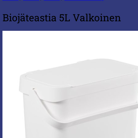
Biojäteastia 5L Valkoinen