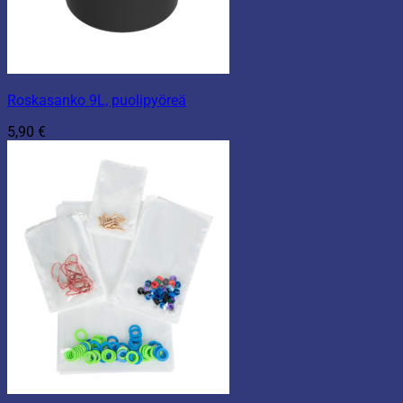
Roskasanko 9L, puolipyöreä
5,90
€