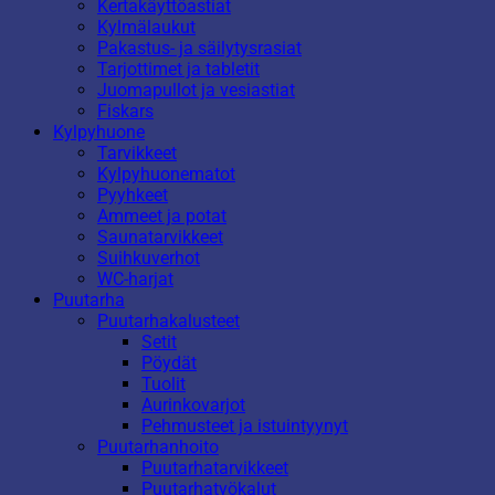
Kertakäyttöastiat
Kylmälaukut
Pakastus- ja säilytysrasiat
Tarjottimet ja tabletit
Juomapullot ja vesiastiat
Fiskars
Kylpyhuone
Tarvikkeet
Kylpyhuonematot
Pyyhkeet
Ammeet ja potat
Saunatarvikkeet
Suihkuverhot
WC-harjat
Puutarha
Puutarhakalusteet
Setit
Pöydät
Tuolit
Aurinkovarjot
Pehmusteet ja istuintyynyt
Puutarhanhoito
Puutarhatarvikkeet
Puutarhatyökalut