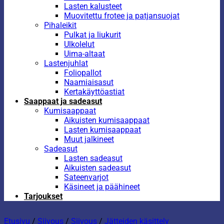
Lasten kalusteet
Muovitettu frotee ja patjansuojat
Pihaleikit
Pulkat ja liukurit
Ulkolelut
Uima-altaat
Lastenjuhlat
Foliopallot
Naamiaisasut
Kertakäyttöastiat
Saappaat ja sadeasut
Kumisaappaat
Aikuisten kumisaappaat
Lasten kumisaappaat
Muut jalkineet
Sadeasut
Lasten sadeasut
Aikuisten sadeasut
Sateenvarjot
Käsineet ja päähineet
Tarjoukset
Etusivu
/
Siivous
/
Siivous
/
Jätteiden käsittely