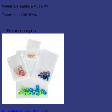
Valmistaja: Lanka & Muovi Oy
Tuotekoodi: 20515934
Tutustu myös
PE säilytyspussi 20x35cm