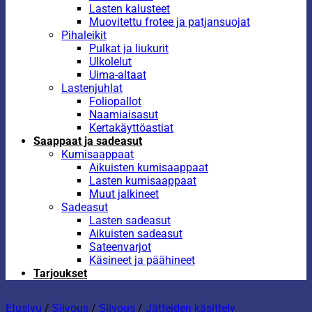
Lasten kalusteet
Muovitettu frotee ja patjansuojat
Pihaleikit
Pulkat ja liukurit
Ulkolelut
Uima-altaat
Lastenjuhlat
Foliopallot
Naamiaisasut
Kertakäyttöastiat
Saappaat ja sadeasut
Kumisaappaat
Aikuisten kumisaappaat
Lasten kumisaappaat
Muut jalkineet
Sadeasut
Lasten sadeasut
Aikuisten sadeasut
Sateenvarjot
Käsineet ja päähineet
Tarjoukset
Etusivu
/
Siivous
/
Siivous
/
Jätteiden käsittely