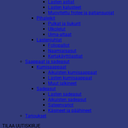
Lasten astiat
Lasten kalusteet
Muovitettu frotee ja patjansuojat
Pihaleikit
Pulkat ja liukurit
Ulkolelut
Uima-altaat
Lastenjuhlat
Foliopallot
Naamiaisasut
Kertakäyttöastiat
Saappaat ja sadeasut
Kumisaappaat
Aikuisten kumisaappaat
Lasten kumisaappaat
Muut jalkineet
Sadeasut
Lasten sadeasut
Aikuisten sadeasut
Sateenvarjot
Käsineet ja päähineet
Tarjoukset
TILAA UUTISKIRJE