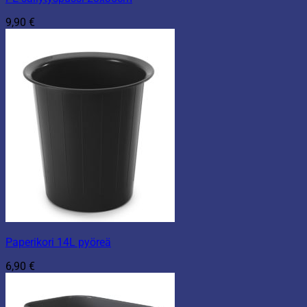
9,90
€
Paperikori 14L pyöreä
6,90
€