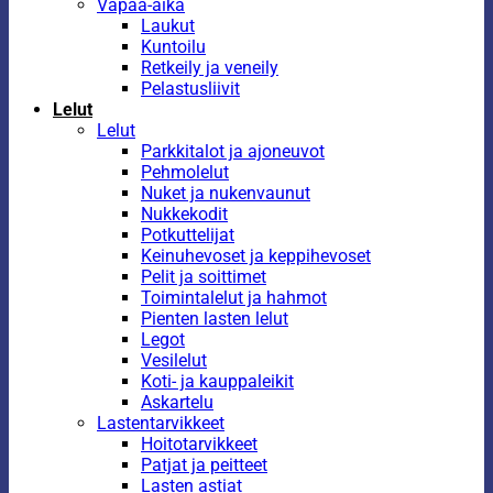
Vapaa-aika
Laukut
Kuntoilu
Retkeily ja veneily
Pelastusliivit
Lelut
Lelut
Parkkitalot ja ajoneuvot
Pehmolelut
Nuket ja nukenvaunut
Nukkekodit
Potkuttelijat
Keinuhevoset ja keppihevoset
Pelit ja soittimet
Toimintalelut ja hahmot
Pienten lasten lelut
Legot
Vesilelut
Koti- ja kauppaleikit
Askartelu
Lastentarvikkeet
Hoitotarvikkeet
Patjat ja peitteet
Lasten astiat