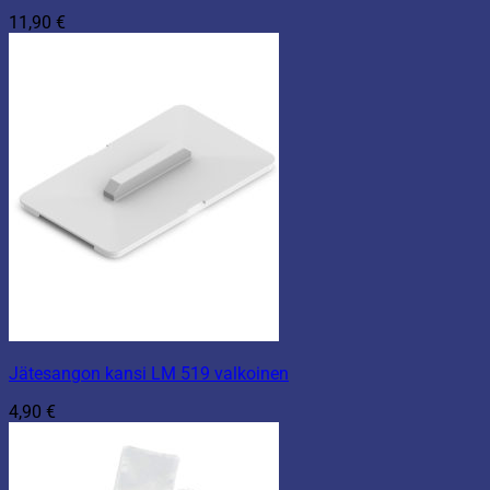
11,90
€
Jätesangon kansi LM 519 valkoinen
4,90
€