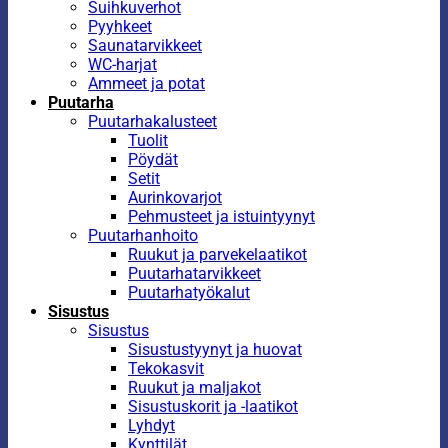
Suihkuverhot
Pyyhkeet
Saunatarvikkeet
WC-harjat
Ammeet ja potat
Puutarha
Puutarhakalusteet
Tuolit
Pöydät
Setit
Aurinkovarjot
Pehmusteet ja istuintyynyt
Puutarhanhoito
Ruukut ja parvekelaatikot
Puutarhatarvikkeet
Puutarhatyökalut
Sisustus
Sisustus
Sisustustyynyt ja huovat
Tekokasvit
Ruukut ja maljakot
Sisustuskorit ja -laatikot
Lyhdyt
Kynttilät