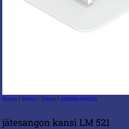
Etusivu
/
Siivous
/
Siivous
/
Jätteiden käsittely
jätesangon kansi LM 521