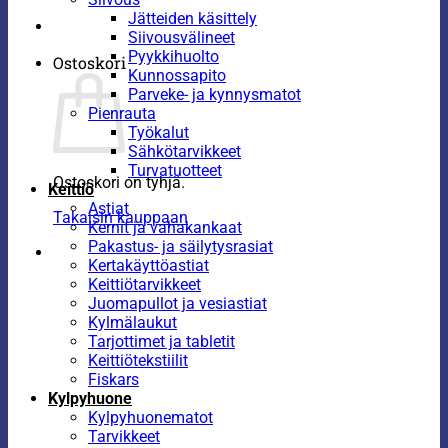
Jätteiden käsittely
Siivousvälineet
Pyykkihuolto
Ostoskori
Kunnossapito
Parveke- ja kynnysmatot
Pienrauta
Työkalut
Sähkötarvikkeet
Turvatuotteet
Ostoskori on tyhjä.
Keittiö
Astiat
Takaisin kauppaan
Kernit ja vahakankaat
Pakastus- ja säilytysrasiat
Kertakäyttöastiat
Keittiötarvikkeet
Juomapullot ja vesiastiat
Kylmälaukut
Tarjottimet ja tabletit
Keittiötekstiilit
Fiskars
Kylpyhuone
Kylpyhuonematot
Tarvikkeet