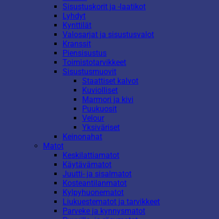
Sisustuskorit ja -laatikot
Lyhdyt
Kynttilät
Valosarjat ja sisustusvalot
Kranssit
Piensisustus
Toimistotarvikkeet
Sisustusmuovit
Staattiset kalvot
Kuviolliset
Marmori ja kivi
Puukuosit
Velour
Yksiväriset
Keinonahat
Matot
Keskilattiamatot
Käytävämatot
Juutti- ja sisalmatot
Kosteantilanmatot
Kylpyhuonematot
Liukuestematot ja tarvikkeet
Parveke ja kynnysmatot