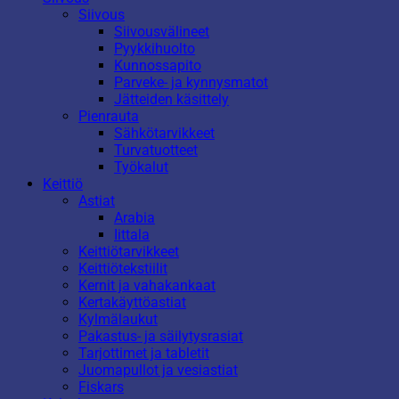
Siivous
Siivousvälineet
Pyykkihuolto
Kunnossapito
Parveke- ja kynnysmatot
Jätteiden käsittely
Pienrauta
Sähkötarvikkeet
Turvatuotteet
Työkalut
Keittiö
Astiat
Arabia
Iittala
Keittiötarvikkeet
Keittiötekstiilit
Kernit ja vahakankaat
Kertakäyttöastiat
Kylmälaukut
Pakastus- ja säilytysrasiat
Tarjottimet ja tabletit
Juomapullot ja vesiastiat
Fiskars