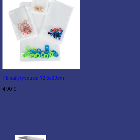
PE säilytyspussi 12,5x20cm
4,90
€