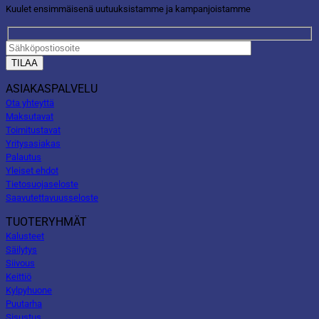
Kuulet ensimmäisenä uutuuksistamme ja kampanjoistamme
ASIAKASPALVELU
Ota yhteyttä
Maksutavat
Toimitustavat
Yritysasiakas
Palautus
Yleiset ehdot
Tietosuojaseloste
Saavutettavuusseloste
TUOTERYHMÄT
Kalusteet
Säilytys
Siivous
Keittiö
Kylpyhuone
Puutarha
Sisustus