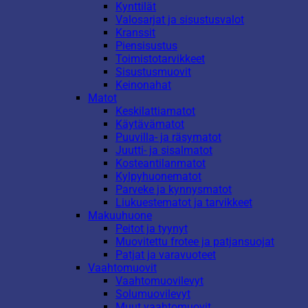
Kynttilät
Valosarjat ja sisustusvalot
Kranssit
Piensisustus
Toimistotarvikkeet
Sisustusmuovit
Keinonahat
Matot
Keskilattiamatot
Käytävämatot
Puuvilla- ja räsymatot
Juutti- ja sisalmatot
Kosteantilanmatot
Kylpyhuonematot
Parveke ja kynnysmatot
Liukuestematot ja tarvikkeet
Makuuhuone
Peitot ja tyynyt
Muovitettu frotee ja patjansuojat
Patjat ja varavuoteet
Vaahtomuovit
Vaahtomuovilevyt
Solumuovilevyt
Muut vaahtomuovit