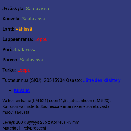
Jyväskyla:
Saatavissa
Kouvola:
Saatavissa
Lahti:
Vähissä
Lappeenranta:
Loppu
Pori:
Saatavissa
Porvoo:
Saatavissa
Turku:
Loppu
Tuotetunnus (SKU):
20515934
Osasto:
Jätteiden käsittely
Kuvaus
Valkoinen kansi (LM 521) sopii 11,5L jätesankoon (LM 520).
Kansi on valmistettu Suomessa elintarvikkeille soveltuvasta
muovilaadusta.
Leveys 200 x Syvyys 285 x Korkeus 45 mm
Materiaali: Polypropeeni