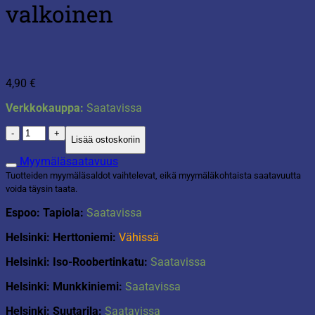
valkoinen
4,90
€
Verkkokauppa:
Saatavissa
jätesangon
Lisää ostoskoriin
kansi
LM
Myymäläsaatavuus
521
Tuotteiden myymäläsaldot vaihtelevat, eikä myymäläkohtaista saatavuutta
valkoinen
voida täysin taata.
määrä
Espoo: Tapiola:
Saatavissa
Helsinki: Herttoniemi:
Vähissä
Helsinki: Iso-Roobertinkatu:
Saatavissa
Helsinki: Munkkiniemi:
Saatavissa
Helsinki: Suutarila:
Saatavissa