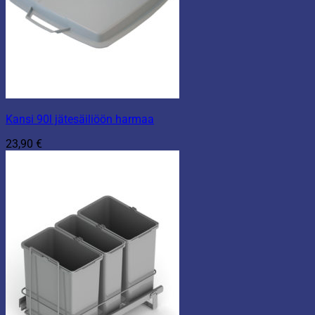
Kansi 90l jätesäiliöön harmaa
23,90
€