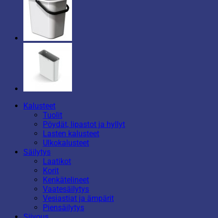
Kalusteet
Tuolit
Pöydät, lipastot ja hyllyt
Lasten kalusteet
Ulkokalusteet
Säilytys
Laatikot
Korit
Kenkätelineet
Vaatesäilytys
Vesiastiat ja ämpärit
Piensäilytys
Siivous