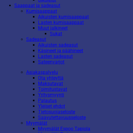
Saappaat ja sadeasut
Kumisaappaat
Aikuisten kumisaappaat
Lasten kumisaappaat
Muut jalkineet
Sukat
Sadeasut
Aikuisten sadeasut
Käsineet ja päähineet
Lasten sadeasut
Sateenvarjot
Asiakaspalvelu
Ota yhteyttä
Maksutavat
Toimitustavat
Yritysmyynti
Palautus
Yleiset ehdot
Tietosuojaseloste
Saavutettavuusseloste
Myymälät
Myymälät Espoo Tapiola