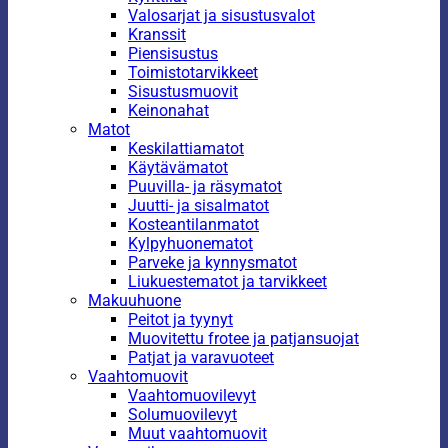
Valosarjat ja sisustusvalot
Kranssit
Piensisustus
Toimistotarvikkeet
Sisustusmuovit
Keinonahat
Matot
Keskilattiamatot
Käytävämatot
Puuvilla- ja räsymatot
Juutti- ja sisalmatot
Kosteantilanmatot
Kylpyhuonematot
Parveke ja kynnysmatot
Liukuestematot ja tarvikkeet
Makuuhuone
Peitot ja tyynyt
Muovitettu frotee ja patjansuojat
Patjat ja varavuoteet
Vaahtomuovit
Vaahtomuovilevyt
Solumuovilevyt
Muut vaahtomuovit