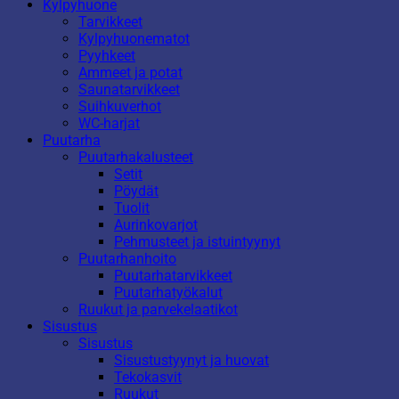
Kylpyhuone
Tarvikkeet
Kylpyhuonematot
Pyyhkeet
Ammeet ja potat
Saunatarvikkeet
Suihkuverhot
WC-harjat
Puutarha
Puutarhakalusteet
Setit
Pöydät
Tuolit
Aurinkovarjot
Pehmusteet ja istuintyynyt
Puutarhanhoito
Puutarhatarvikkeet
Puutarhatyökalut
Ruukut ja parvekelaatikot
Sisustus
Sisustus
Sisustustyynyt ja huovat
Tekokasvit
Ruukut