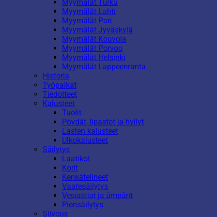
Myymälät Turku
Myymälät Lahti
Myymälät Pori
Myymälät Jyväskylä
Myymälät Kouvola
Myymälät Porvoo
Myymälät Helsinki
Myymälät Lappeenranta
Historia
Työpaikat
Tiedotteet
Kalusteet
Tuolit
Pöydät, lipastot ja hyllyt
Lasten kalusteet
Ulkokalusteet
Säilytys
Laatikot
Korit
Kenkätelineet
Vaatesäilytys
Vesiastiat ja ämpärit
Piensäilytys
Siivous