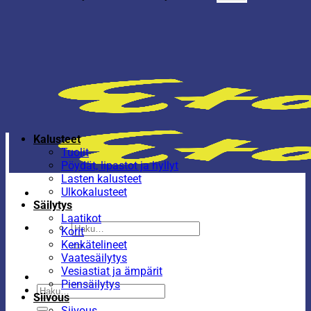
Kalusteet
Tuolit
Pöydät, lipastot ja hyllyt
Lasten kalusteet
Ulkokalusteet
Säilytys
Laatikot
Etsi:
Korit
Kenkätelineet
Vaatesäilytys
Vesiastiat ja ämpärit
Piensäilytys
Etsi:
Siivous
Siivous