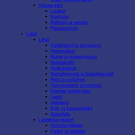
Vapaa-aika
Laukut
Kuntoilu
Retkeily ja veneily
Pelastusliivit
Lelut
Lelut
Parkkitalot ja ajoneuvot
Pehmolelut
Nuket ja nukenvaunut
Nukkekodit
Potkuttelijat
Keinuhevoset ja keppihevoset
Pelit ja soittimet
Toimintalelut ja hahmot
Pienten lasten lelut
Legot
Vesilelut
Koti- ja kauppaleikit
Askartelu
Lastentarvikkeet
Hoitotarvikkeet
Patjat ja peitteet