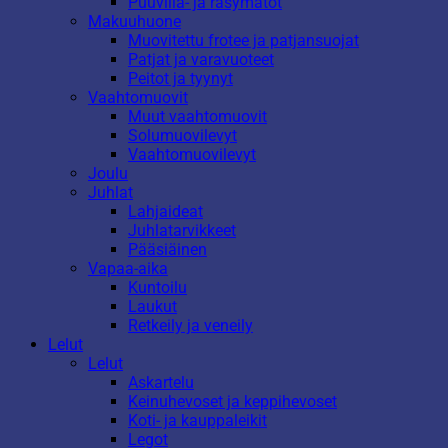
Puuvilla- ja räsymatot
Makuuhuone
Muovitettu frotee ja patjansuojat
Patjat ja varavuoteet
Peitot ja tyynyt
Vaahtomuovit
Muut vaahtomuovit
Solumuovilevyt
Vaahtomuovilevyt
Joulu
Juhlat
Lahjaideat
Juhlatarvikkeet
Pääsiäinen
Vapaa-aika
Kuntoilu
Laukut
Retkeily ja veneily
Lelut
Lelut
Askartelu
Keinuhevoset ja keppihevoset
Koti- ja kauppaleikit
Legot