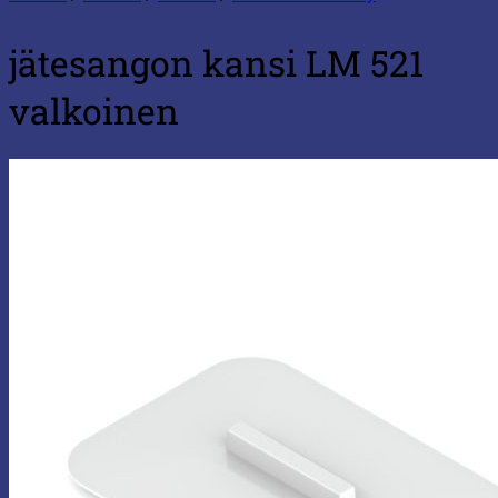
jätesangon kansi LM 521
valkoinen