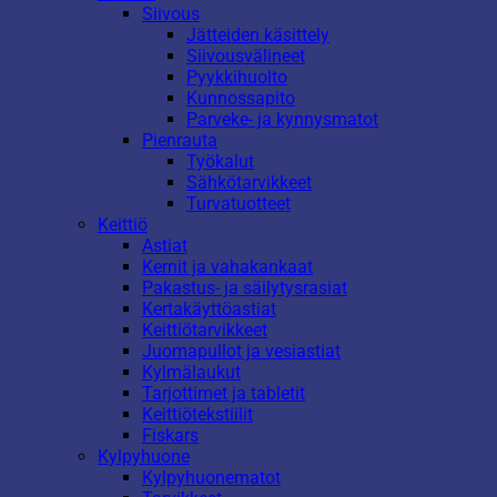
Siivous
Jätteiden käsittely
Siivousvälineet
Pyykkihuolto
Kunnossapito
Parveke- ja kynnysmatot
Pienrauta
Työkalut
Sähkötarvikkeet
Turvatuotteet
Keittiö
Astiat
Kernit ja vahakankaat
Pakastus- ja säilytysrasiat
Kertakäyttöastiat
Keittiötarvikkeet
Juomapullot ja vesiastiat
Kylmälaukut
Tarjottimet ja tabletit
Keittiötekstiilit
Fiskars
Kylpyhuone
Kylpyhuonematot