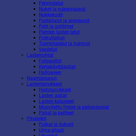
Pehmolelut
Nuket ja nukenvaunut
Nukkekodit
Parkkitalot ja ajoneuvot
Pelit ja soittimet
Pienten lasten lelut
Potkuttelijat
Toimintalelut ja hahmot
Vesilelut
Lastenjuhlat
Foliopallot
Kertakäyttöastiat
Halloween
Naamiaisasut
Lastentarvikkeet
Hoitotarvikkeet
Lasten astiat
Lasten kalusteet
Muovitettu frotee ja patjansuojat
Patjat ja peitteet
Pihaleikit
Pulkat ja liukurit
Uima-altaat
Ulkolelut