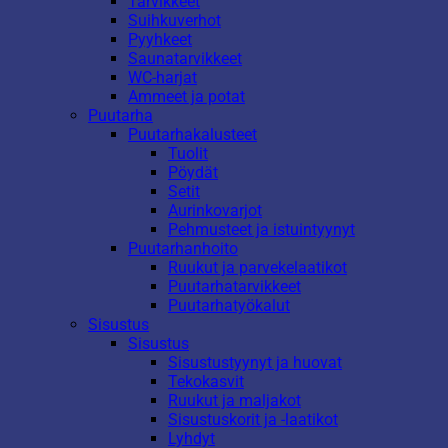
Tarvikkeet
Suihkuverhot
Pyyhkeet
Saunatarvikkeet
WC-harjat
Ammeet ja potat
Puutarha
Puutarhakalusteet
Tuolit
Pöydät
Setit
Aurinkovarjot
Pehmusteet ja istuintyynyt
Puutarhanhoito
Ruukut ja parvekelaatikot
Puutarhatarvikkeet
Puutarhatyökalut
Sisustus
Sisustus
Sisustustyynyt ja huovat
Tekokasvit
Ruukut ja maljakot
Sisustuskorit ja -laatikot
Lyhdyt