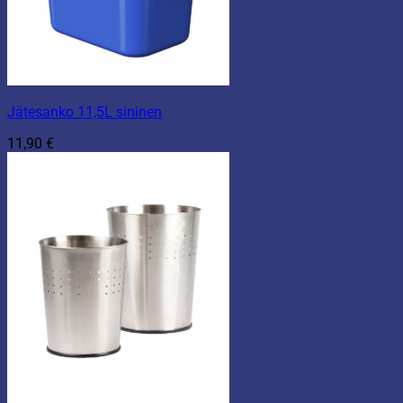
Jätesanko 11,5L sininen
11,90
€