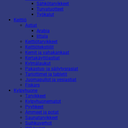
Sähkötarvikkeet
Turvatuotteet
Työkalut
Keittiö
Astiat
Arabia
Iittala
Keittiötarvikkeet
Keittiötekstiilit
Kernit ja vahakankaat
Kertakäyttöastiat
Kylmälaukut
Pakastus- ja säilytysrasiat
Tarjottimet ja tabletit
Juomapullot ja vesiastiat
Fiskars
Kylpyhuone
Tarvikkeet
Kylpyhuonematot
Pyyhkeet
Ammeet ja potat
Saunatarvikkeet
Suihkuverhot