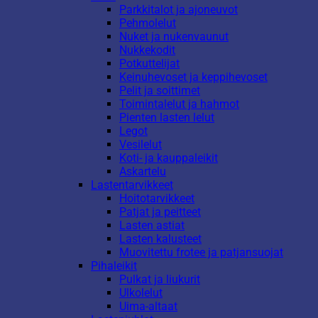
Parkkitalot ja ajoneuvot
Pehmolelut
Nuket ja nukenvaunut
Nukkekodit
Potkuttelijat
Keinuhevoset ja keppihevoset
Pelit ja soittimet
Toimintalelut ja hahmot
Pienten lasten lelut
Legot
Vesilelut
Koti- ja kauppaleikit
Askartelu
Lastentarvikkeet
Hoitotarvikkeet
Patjat ja peitteet
Lasten astiat
Lasten kalusteet
Muovitettu frotee ja patjansuojat
Pihaleikit
Pulkat ja liukurit
Ulkolelut
Uima-altaat