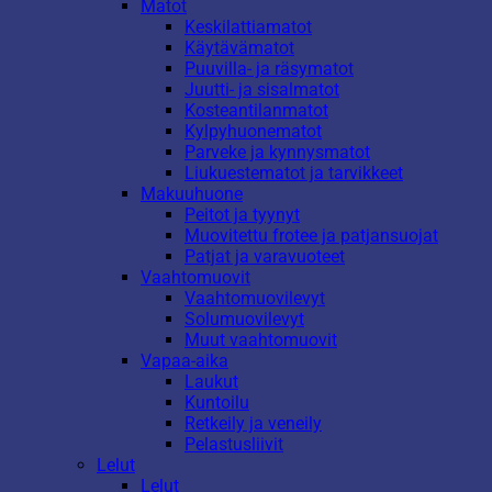
Matot
Keskilattiamatot
Käytävämatot
Puuvilla- ja räsymatot
Juutti- ja sisalmatot
Kosteantilanmatot
Kylpyhuonematot
Parveke ja kynnysmatot
Liukuestematot ja tarvikkeet
Makuuhuone
Peitot ja tyynyt
Muovitettu frotee ja patjansuojat
Patjat ja varavuoteet
Vaahtomuovit
Vaahtomuovilevyt
Solumuovilevyt
Muut vaahtomuovit
Vapaa-aika
Laukut
Kuntoilu
Retkeily ja veneily
Pelastusliivit
Lelut
Lelut