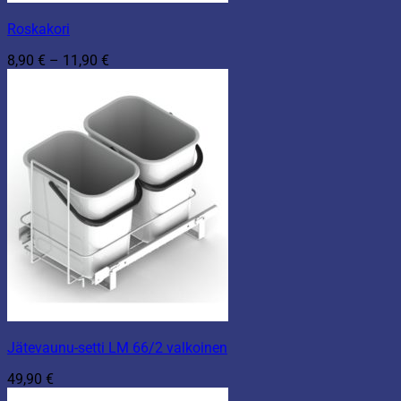
Roskakori
Hintaluokka:
8,90
€
–
11,90
€
8,90 €
-
11,90 €
Jätevaunu-setti LM 66/2 valkoinen
49,90
€