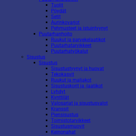
Tuolit
Pöydät
Setit
Aurinkovarjot
Pehmusteet ja istuintyynyt
Puutarhanhoito
Ruukut ja parvekelaatikot
Puutarhatarvikkeet
Puutarhatyökalut
Sisustus
Sisustus
Sisustustyynyt ja huovat
Tekokasvit
Ruukut ja maljakot
Sisustuskorit ja -laatikot
Lyhdyt
Kynttilät
Valosarjat ja sisustusvalot
Kranssit
Piensisustus
Toimistotarvikkeet
Sisustusmuovit
Keinonahat