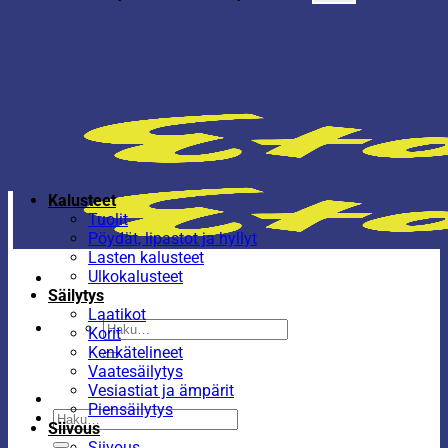
Kalusteet
Tuolit
Pöydät, lipastot ja hyllyt
Lasten kalusteet
Ulkokalusteet
Säilytys
Laatikot
Etsi:
Korit
Kenkätelineet
Vaatesäilytys
Vesiastiat ja ämpärit
Piensäilytys
Etsi:
Siivous
Siivous