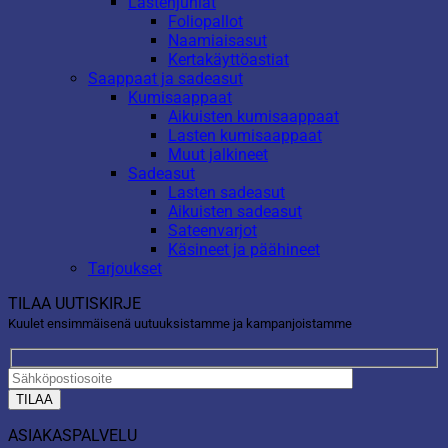
Lastenjuhlat
Foliopallot
Naamiaisasut
Kertakäyttöastiat
Saappaat ja sadeasut
Kumisaappaat
Aikuisten kumisaappaat
Lasten kumisaappaat
Muut jalkineet
Sadeasut
Lasten sadeasut
Aikuisten sadeasut
Sateenvarjot
Käsineet ja päähineet
Tarjoukset
TILAA UUTISKIRJE
Kuulet ensimmäisenä uutuuksistamme ja kampanjoistamme
ASIAKASPALVELU