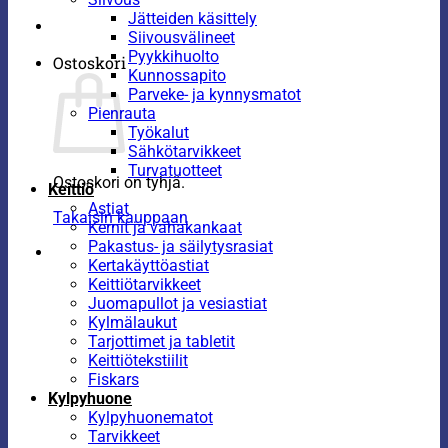
Jätteiden käsittely
Siivousvälineet
Pyykkihuolto
Ostoskori
Kunnossapito
Parveke- ja kynnysmatot
Pienrauta
Työkalut
Sähkötarvikkeet
Turvatuotteet
Ostoskori on tyhjä.
Keittiö
Astiat
Takaisin kauppaan
Kernit ja vahakankaat
Pakastus- ja säilytysrasiat
Kertakäyttöastiat
Keittiötarvikkeet
Juomapullot ja vesiastiat
Kylmälaukut
Tarjottimet ja tabletit
Keittiötekstiilit
Fiskars
Kylpyhuone
Kylpyhuonematot
Tarvikkeet