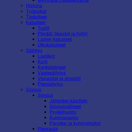
Myymälät Lappeenranta
Historia
Työpaikat
Tiedotteet
Kalusteet
Tuolit
Pöydät, lipastot ja hyllyt
Lasten kalusteet
Ulkokalusteet
Säilytys
Laatikot
Korit
Kenkätelineet
Vaatesäilytys
Vesiastiat ja ämpärit
Piensäilytys
Siivous
Siivous
Jätteiden käsittely
Siivousvälineet
Pyykkihuolto
Kunnossapito
Parveke- ja kynnysmatot
Pienrauta