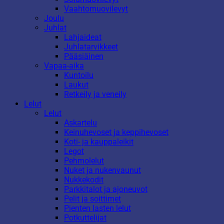
Vaahtomuovilevyt
Joulu
Juhlat
Lahjaideat
Juhlatarvikkeet
Pääsiäinen
Vapaa-aika
Kuntoilu
Laukut
Retkeily ja veneily
Lelut
Lelut
Askartelu
Keinuhevoset ja keppihevoset
Koti- ja kauppaleikit
Legot
Pehmolelut
Nuket ja nukenvaunut
Nukkekodit
Parkkitalot ja ajoneuvot
Pelit ja soittimet
Pienten lasten lelut
Potkuttelijat