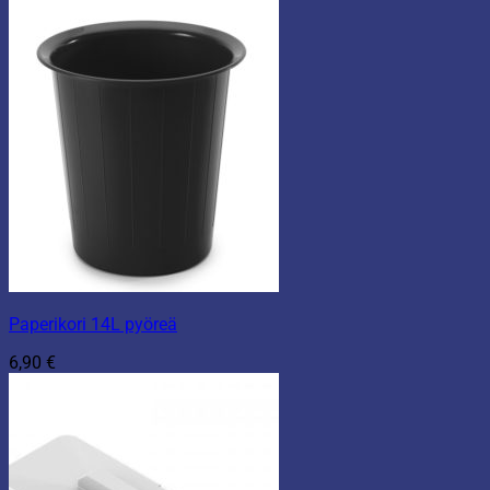
Paperikori 14L pyöreä
6,90
€