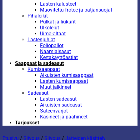
Lasten kalusteet
Muovitettu frotee ja patjansuojat
Pihaleikit
Pulkat ja liukurit
Ulkolelut
Uima-altaat
Lastenjuhlat
Foliopallot
Naamiaisasut
Kertakäyttöastiat
Saappaat ja sadeasut
Kumisaappaat
Aikuisten kumisaappaat
Lasten kumisaappaat
Muut jalkineet
Sadeasut
Lasten sadeasut
Aikuisten sadeasut
Sateenvarjot
Käsineet ja päähineet
Tarjoukset
Etusivu
/
Siivous
/
Siivous
/
Jätteiden käsittely