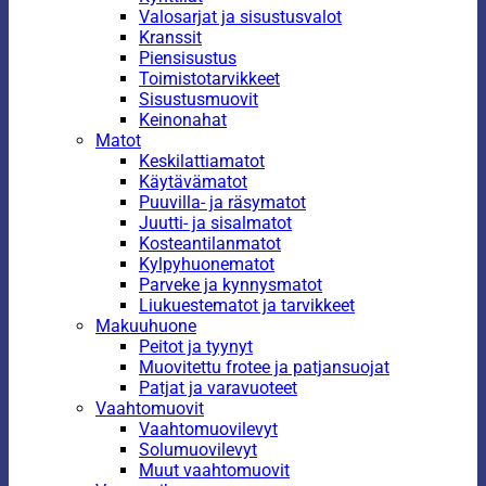
Valosarjat ja sisustusvalot
Kranssit
Piensisustus
Toimistotarvikkeet
Sisustusmuovit
Keinonahat
Matot
Keskilattiamatot
Käytävämatot
Puuvilla- ja räsymatot
Juutti- ja sisalmatot
Kosteantilanmatot
Kylpyhuonematot
Parveke ja kynnysmatot
Liukuestematot ja tarvikkeet
Makuuhuone
Peitot ja tyynyt
Muovitettu frotee ja patjansuojat
Patjat ja varavuoteet
Vaahtomuovit
Vaahtomuovilevyt
Solumuovilevyt
Muut vaahtomuovit