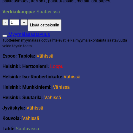
pakkausmuovi, kartonki, palautuspullot, metalli, lasi, paperi.
Verkkokauppa:
Saatavissa
Kierrätysastia
Lisää ostoskoriin
S
grafiitti
Myymäläsaatavuus
määrä
Tuotteiden myymäläsaldot vaihtelevat, eikä myymäläkohtaista saatavuutta
voida täysin taata.
Espoo: Tapiola:
Vähissä
Helsinki: Herttoniemi:
Loppu
Helsinki: Iso-Roobertinkatu:
Vähissä
Helsinki: Munkkiniemi:
Vähissä
Helsinki: Suutarila:
Vähissä
Jyväskyla:
Vähissä
Kouvola:
Vähissä
Lahti:
Saatavissa