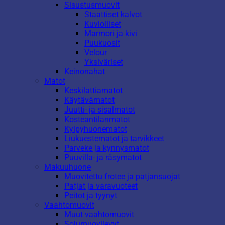
Sisustusmuovit
Staattiset kalvot
Kuviolliset
Marmori ja kivi
Puukuosit
Velour
Yksiväriset
Keinonahat
Matot
Keskilattiamatot
Käytävämatot
Juutti- ja sisalmatot
Kosteantilanmatot
Kylpyhuonematot
Liukuestematot ja tarvikkeet
Parveke ja kynnysmatot
Puuvilla- ja räsymatot
Makuuhuone
Muovitettu frotee ja patjansuojat
Patjat ja varavuoteet
Peitot ja tyynyt
Vaahtomuovit
Muut vaahtomuovit
Solumuovilevyt