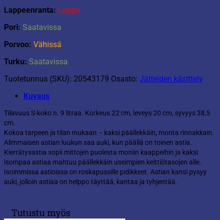
Lappeenranta:
Loppu
Pori:
Saatavissa
Porvoo:
Vähissä
Turku:
Saatavissa
Tuotetunnus (SKU):
20543179
Osasto:
Jätteiden käsittely
Kuvaus
Tilavuus S-koko n. 9 litraa. Korkeus 22 cm, leveys 20 cm, syvyys 38,5
cm.
Kokoa tarpeen ja tilan mukaan – kaksi päällekkäin, monta rinnakkain.
Alimmaisen astian luukun saa auki, kun päällä on toinen astia.
Kierrätysastia sopii mittojen puolesta moniin kaappeihin ja kaksi
isompaa astiaa mahtuu päällekkäin useimpien keittiötasojen alle.
Isoimmissa astioissa on roskapussille pidikkeet. Astian kansi pysyy
auki, jolloin astiaa on helppo täyttää, kantaa ja tyhjentää.
Tutustu myös