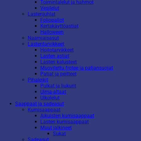
Toimintalelut ja hahmot
Vesilelut
Lastenjuhlat
Foliopallot
Kertakäyttöastiat
Halloween
Naamiaisasut
Lastentarvikkeet
Hoitotarvikkeet
Lasten astiat
Lasten kalusteet
Muovitettu frotee ja patjansuojat
Patjat ja peitteet
Pihaleikit
Pulkat ja liukurit
Uima-altaat
Ulkolelut
Saappaat ja sadeasut
Kumisaappaat
Aikuisten kumisaappaat
Lasten kumisaappaat
Muut jalkineet
Sukat
Sadeasut