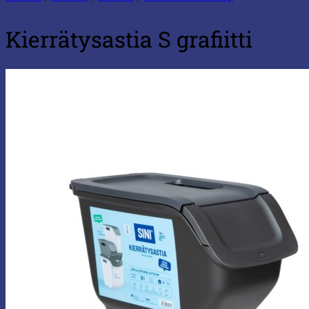
Kierrätysastia S grafiitti