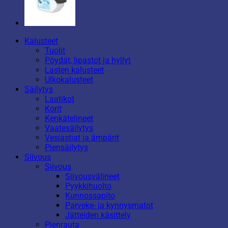
Kalusteet
Tuolit
Pöydät, lipastot ja hyllyt
Lasten kalusteet
Ulkokalusteet
Säilytys
Laatikot
Korit
Kenkätelineet
Vaatesäilytys
Vesiastiat ja ämpärit
Piensäilytys
Siivous
Siivous
Siivousvälineet
Pyykkihuolto
Kunnossapito
Parveke- ja kynnysmatot
Jätteiden käsittely
Pienrauta