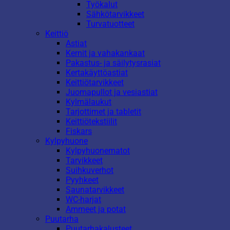
Työkalut
Sähkötarvikkeet
Turvatuotteet
Keittiö
Astiat
Kernit ja vahakankaat
Pakastus- ja säilytysrasiat
Kertakäyttöastiat
Keittiötarvikkeet
Juomapullot ja vesiastiat
Kylmälaukut
Tarjottimet ja tabletit
Keittiötekstiilit
Fiskars
Kylpyhuone
Kylpyhuonematot
Tarvikkeet
Suihkuverhot
Pyyhkeet
Saunatarvikkeet
WC-harjat
Ammeet ja potat
Puutarha
Puutarhakalusteet