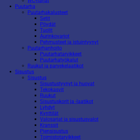
WC-harjat
Puutarha
Puutarhakalusteet
Setit
Pöydät
Tuolit
Aurinkovarjot
Pehmusteet ja istuintyynyt
Puutarhanhoito
Puutarhatarvikkeet
Puutarhatyökalut
Ruukut ja parvekelaatikot
Sisustus
Sisustus
Sisustustyynyt ja huovat
Tekokasvit
Ruukut
Sisustuskorit ja -laatikot
Lyhdyt
Kynttilät
Valosarjat ja sisustusvalot
Kranssit
Piensisustus
Toimistotarvikkeet