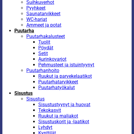
Suihkuverhot
Pyyhkeet
Saunatarvikkeet
WC-harjat
Ammeet ja potat
Puutarha
Puutarhakalusteet
Tuolit
Pöydät
Setit
Aurinkovarjot
Pehmusteet ja istuintyynyt
Puutarhanhoito
Ruukut ja parvekelaatikot
Puutarhatarvikkeet
Puutarhatyökalut
Sisustus
Sisustus
Sisustustyynyt ja huovat
Tekokasvit
Ruukut ja maljakot
Sisustuskorit ja -laatikot
Lyhdyt
Kynttilät