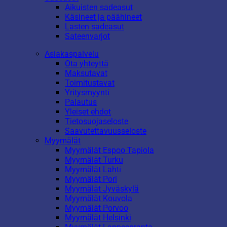
Aikuisten sadeasut
Käsineet ja päähineet
Lasten sadeasut
Sateenvarjot
Asiakaspalvelu
Ota yhteyttä
Maksutavat
Toimitustavat
Yritysmyynti
Palautus
Yleiset ehdot
Tietosuojaseloste
Saavutettavuusseloste
Myymälät
Myymälät Espoo Tapiola
Myymälät Turku
Myymälät Lahti
Myymälät Pori
Myymälät Jyväskylä
Myymälät Kouvola
Myymälät Porvoo
Myymälät Helsinki