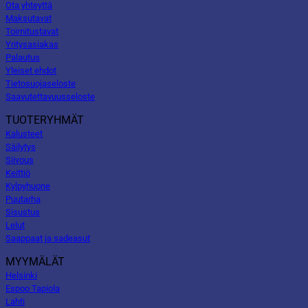
Ota yhteyttä
Maksutavat
Toimitustavat
Yritysasiakas
Palautus
Yleiset ehdot
Tietosuojaseloste
Saavutettavuusseloste
TUOTERYHMÄT
Kalusteet
Säilytys
Siivous
Keittiö
Kylpyhuone
Puutarha
Sisustus
Lelut
Saappaat ja sadeasut
MYYMÄLÄT
Helsinki
Espoo Tapiola
Lahti