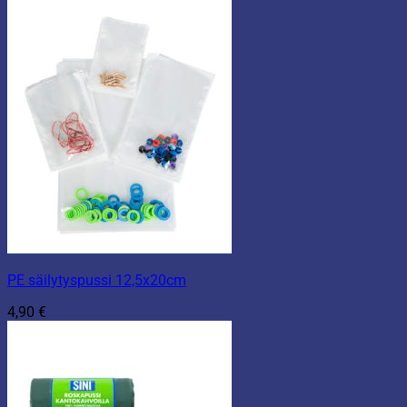
PE säilytyspussi 12,5x20cm
4,90
€