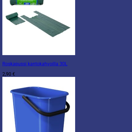
Roskapussi kantokahvoilla 30L
2,90
€