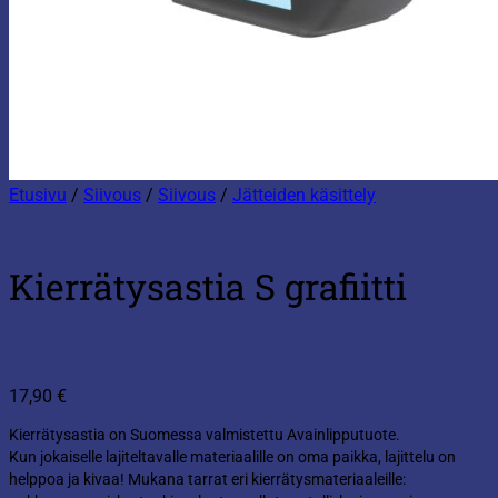
Etusivu
/
Siivous
/
Siivous
/
Jätteiden käsittely
Kierrätysastia S grafiitti
17,90
€
Kierrätysastia on Suomessa valmistettu Avainlipputuote.
Kun jokaiselle lajiteltavalle materiaalille on oma paikka, lajittelu on
helppoa ja kivaa! Mukana tarrat eri kierrätysmateriaaleille: