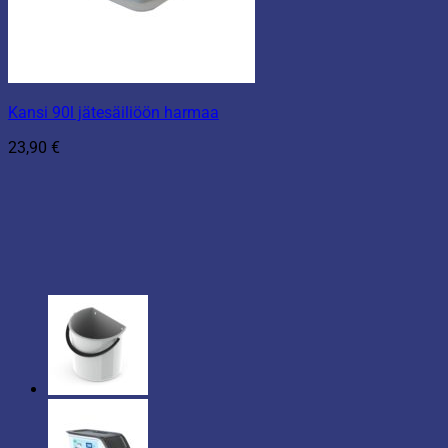
Kansi 90l jätesäiliöön harmaa
23,90
€