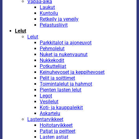
Vapaa-aika
Laukut
Kuntoilu
Retkeily ja veneily
Pelastusliivit
Lelut
Lelut
Parkkitalot ja ajoneuvot
Pehmolelut
Nuket ja nukenvaunut
Nukkekodit
Potkuttelijat
Keinuhevoset ja keppihevoset
Pelit ja soittimet
Toimintalelut ja hahmot
Pienten lasten lelut
Legot
Vesilelut
Koti- ja kauppaleikit
Askartelu
Lastentarvikkeet
Hoitotarvikkeet
Patjat ja peitteet
Lasten astiat