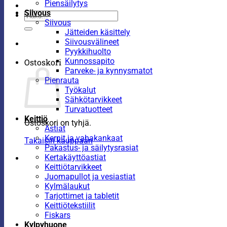
Piensäilytys
Siivous
Etsi:
Siivous
Jätteiden käsittely
Siivousvälineet
Pyykkihuolto
Kunnossapito
Ostoskori
Parveke- ja kynnysmatot
Pienrauta
Työkalut
Sähkötarvikkeet
Turvatuotteet
Keittiö
Ostoskori on tyhjä.
Astiat
Kernit ja vahakankaat
Takaisin kauppaan
Pakastus- ja säilytysrasiat
Kertakäyttöastiat
Keittiötarvikkeet
Juomapullot ja vesiastiat
Kylmälaukut
Tarjottimet ja tabletit
Keittiötekstiilit
Fiskars
Kylpyhuone