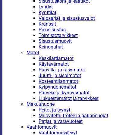
Sisustuskorit ja -laatikot
Lyhdyt
Kynttilät
Valosarjat ja sisustusvalot
Kranssit
Piensisustus
Toimistotarvikkeet
Sisustusmuovit
Keinonahat
Matot
Keskilattiamatot
Käytävämatot
Puuvilla- ja räsymatot
Juutti- ja sisalmatot
Kosteantilanmatot
Kylpyhuonematot
Parveke ja kynnysmatot
Liukuestematot ja tarvikkeet
Makuuhuone
Peitot ja tyynyt
Muovitettu frotee ja patjansuojat
Patjat ja varavuoteet
Vaahtomuovit
Vaahtomuovilevyt