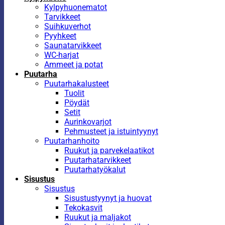
Kylpyhuonematot
Tarvikkeet
Suihkuverhot
Pyyhkeet
Saunatarvikkeet
WC-harjat
Ammeet ja potat
Puutarha
Puutarhakalusteet
Tuolit
Pöydät
Setit
Aurinkovarjot
Pehmusteet ja istuintyynyt
Puutarhanhoito
Ruukut ja parvekelaatikot
Puutarhatarvikkeet
Puutarhatyökalut
Sisustus
Sisustus
Sisustustyynyt ja huovat
Tekokasvit
Ruukut ja maljakot