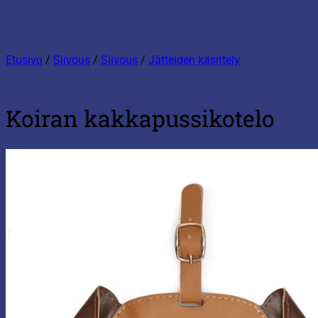
Etusivu
/
Siivous
/
Siivous
/
Jätteiden käsittely
Koiran kakkapussikotelo