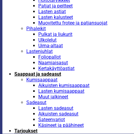
Hoitotarvikkeet
Patjat ja peitteet
Lasten astiat
Lasten kalusteet
Muovitettu frotee ja patjansuojat
Pihaleikit
Pulkat ja liukurit
Ulkolelut
Uima-altaat
Lastenjuhlat
Foliopallot
Naamiaisasut
Kertakäyttöastiat
Saappaat ja sadeasut
Kumisaappaat
Aikuisten kumisaappaat
Lasten kumisaappaat
Muut jalkineet
Sadeasut
Lasten sadeasut
Aikuisten sadeasut
Sateenvarjot
Käsineet ja päähineet
Tarjoukset