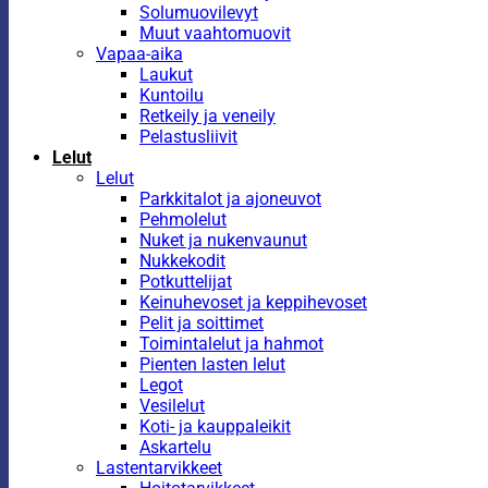
Solumuovilevyt
Muut vaahtomuovit
Vapaa-aika
Laukut
Kuntoilu
Retkeily ja veneily
Pelastusliivit
Lelut
Lelut
Parkkitalot ja ajoneuvot
Pehmolelut
Nuket ja nukenvaunut
Nukkekodit
Potkuttelijat
Keinuhevoset ja keppihevoset
Pelit ja soittimet
Toimintalelut ja hahmot
Pienten lasten lelut
Legot
Vesilelut
Koti- ja kauppaleikit
Askartelu
Lastentarvikkeet