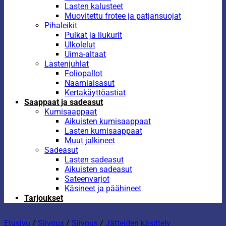
Lasten kalusteet
Muovitettu frotee ja patjansuojat
Pihaleikit
Pulkat ja liukurit
Ulkolelut
Uima-altaat
Lastenjuhlat
Foliopallot
Naamiaisasut
Kertakäyttöastiat
Saappaat ja sadeasut
Kumisaappaat
Aikuisten kumisaappaat
Lasten kumisaappaat
Muut jalkineet
Sadeasut
Lasten sadeasut
Aikuisten sadeasut
Sateenvarjot
Käsineet ja päähineet
Tarjoukset
Etusivu
/
Siivous
/
Siivous
/
Jätteiden käsittely