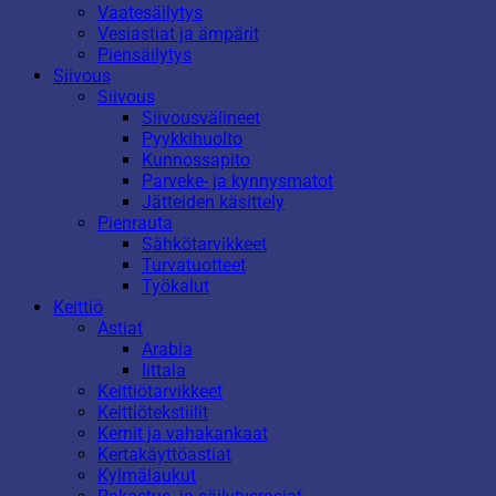
Vaatesäilytys
Vesiastiat ja ämpärit
Piensäilytys
Siivous
Siivous
Siivousvälineet
Pyykkihuolto
Kunnossapito
Parveke- ja kynnysmatot
Jätteiden käsittely
Pienrauta
Sähkötarvikkeet
Turvatuotteet
Työkalut
Keittiö
Astiat
Arabia
Iittala
Keittiötarvikkeet
Keittiötekstiilit
Kernit ja vahakankaat
Kertakäyttöastiat
Kylmälaukut