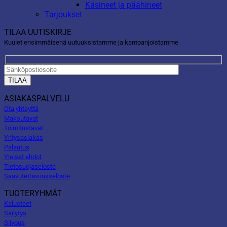
Käsineet ja päähineet
Tarjoukset
TILAA UUTISKIRJE
Kuulet ensimmäisenä uutuuksistamme ja kampanjoistamme
ASIAKASPALVELU
Ota yhteyttä
Maksutavat
Toimitustavat
Yritysasiakas
Palautus
Yleiset ehdot
Tietosuojaseloste
Saavutettavuusseloste
TUOTERYHMÄT
Kalusteet
Säilytys
Siivous