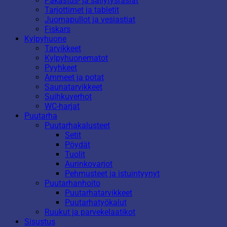
Pakastus- ja säilytysrasiat
Tarjottimet ja tabletit
Juomapullot ja vesiastiat
Fiskars
Kylpyhuone
Tarvikkeet
Kylpyhuonematot
Pyyhkeet
Ammeet ja potat
Saunatarvikkeet
Suihkuverhot
WC-harjat
Puutarha
Puutarhakalusteet
Setit
Pöydät
Tuolit
Aurinkovarjot
Pehmusteet ja istuintyynyt
Puutarhanhoito
Puutarhatarvikkeet
Puutarhatyökalut
Ruukut ja parvekelaatikot
Sisustus