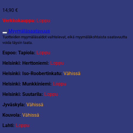
14,90
€
Verkkokauppa:
Loppu
Myymäläsaatavuus
Tuotteiden myymäläsaldot vaihtelevat, eikä myymäläkohtaista saatavuutta
voida täysin taata.
Espoo: Tapiola:
Loppu
Helsinki: Herttoniemi:
Loppu
Helsinki: Iso-Roobertinkatu:
Vähissä
Helsinki: Munkkiniemi:
Loppu
Helsinki: Suutarila:
Loppu
Jyväskyla:
Vähissä
Kouvola:
Vähissä
Lahti:
Loppu