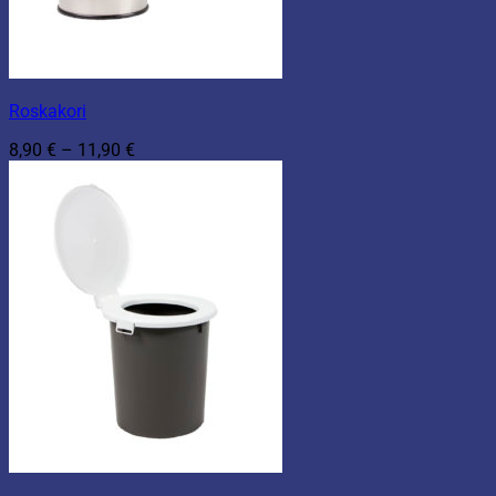
Roskakori
Hintaluokka:
8,90
€
–
11,90
€
8,90 €
-
11,90 €