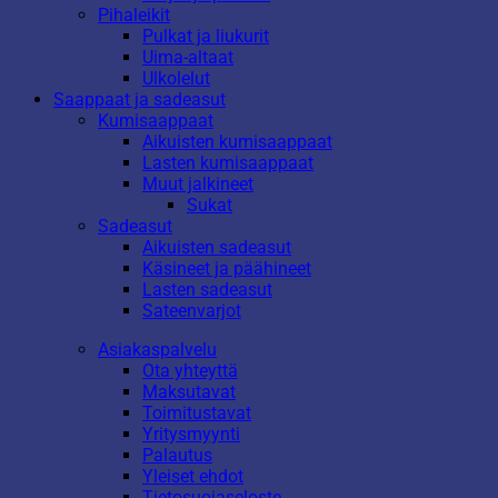
Pihaleikit
Pulkat ja liukurit
Uima-altaat
Ulkolelut
Saappaat ja sadeasut
Kumisaappaat
Aikuisten kumisaappaat
Lasten kumisaappaat
Muut jalkineet
Sukat
Sadeasut
Aikuisten sadeasut
Käsineet ja päähineet
Lasten sadeasut
Sateenvarjot
Asiakaspalvelu
Ota yhteyttä
Maksutavat
Toimitustavat
Yritysmyynti
Palautus
Yleiset ehdot
Tietosuojaseloste