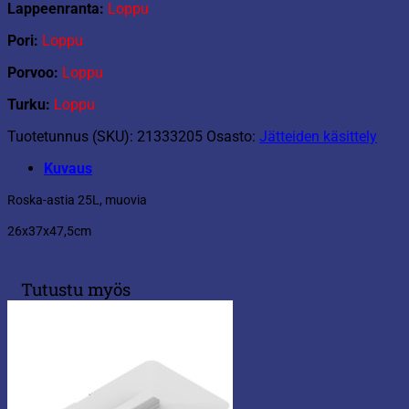
Lappeenranta:
Loppu
Pori:
Loppu
Porvoo:
Loppu
Turku:
Loppu
Tuotetunnus (SKU):
21333205
Osasto:
Jätteiden käsittely
Kuvaus
Roska-astia 25L, muovia
26x37x47,5cm
Tutustu myös