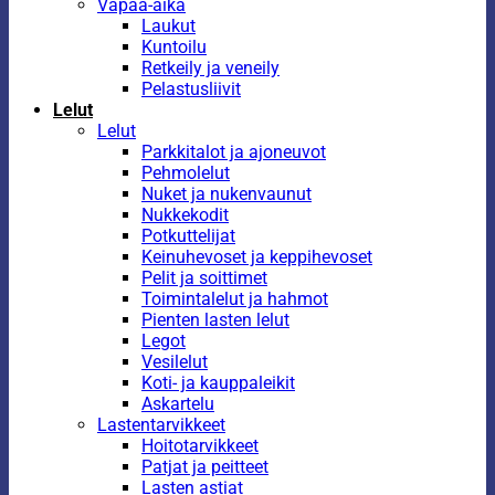
Vapaa-aika
Laukut
Kuntoilu
Retkeily ja veneily
Pelastusliivit
Lelut
Lelut
Parkkitalot ja ajoneuvot
Pehmolelut
Nuket ja nukenvaunut
Nukkekodit
Potkuttelijat
Keinuhevoset ja keppihevoset
Pelit ja soittimet
Toimintalelut ja hahmot
Pienten lasten lelut
Legot
Vesilelut
Koti- ja kauppaleikit
Askartelu
Lastentarvikkeet
Hoitotarvikkeet
Patjat ja peitteet
Lasten astiat