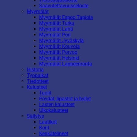
Saavutettavuusseloste
Myymälät
Myymälät Espoo Tapiola
Myymälät Turku
Myymälät Lahti
Myymälät Pori
Myymälät Jyväskylä
Myymälät Kouvola
Myymälät Porvoo
Myymälät Helsinki
Myymälät Lappeenranta
Historia
Työpaikat
Tiedotteet
Kalusteet
Tuolit
Pöydät, lipastot ja hyllyt
Lasten kalusteet
Ulkokalusteet
Säilytys
Laatikot
Korit
Kenkätelineet