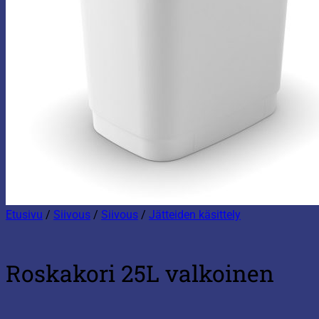
Etusivu
/
Siivous
/
Siivous
/
Jätteiden käsittely
Roskakori 25L valkoinen