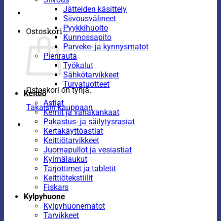
Jätteiden käsittely
Siivousvälineet
Pyykkihuolto
Ostoskori
Kunnossapito
Parveke- ja kynnysmatot
Pienrauta
Työkalut
Sähkötarvikkeet
Turvatuotteet
Ostoskori on tyhjä.
Keittiö
Astiat
Takaisin kauppaan
Kernit ja vahakankaat
Pakastus- ja säilytysrasiat
Kertakäyttöastiat
Keittiötarvikkeet
Juomapullot ja vesiastiat
Kylmälaukut
Tarjottimet ja tabletit
Keittiötekstiilit
Fiskars
Kylpyhuone
Kylpyhuonematot
Tarvikkeet