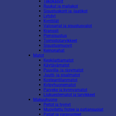
Tekokasvit
Ruukut ja maljakot
Sisustuskorit ja -laatikot
Lyhdyt
Kynttilät
Valosarjat ja sisustusvalot
Kranssit
Piensisustus
Toimistotarvikkeet
Sisustusmuovit
Keinonahat
Matot
Keskilattiamatot
Käytävämatot
Puuvilla- ja räsymatot
Juutti- ja sisalmatot
Kosteantilanmatot
Kylpyhuonematot
Parveke ja kynnysmatot
Liukuestematot ja tarvikkeet
Makuuhuone
Peitot ja tyynyt
Muovitettu frotee ja patjansuojat
Patjat ja varavuoteet