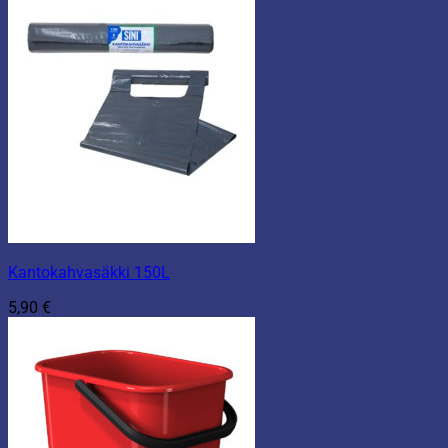
Kantokahvasäkki 150L
5,90
€