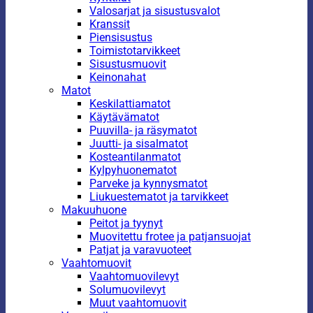
Valosarjat ja sisustusvalot
Kranssit
Piensisustus
Toimistotarvikkeet
Sisustusmuovit
Keinonahat
Matot
Keskilattiamatot
Käytävämatot
Puuvilla- ja räsymatot
Juutti- ja sisalmatot
Kosteantilanmatot
Kylpyhuonematot
Parveke ja kynnysmatot
Liukuestematot ja tarvikkeet
Makuuhuone
Peitot ja tyynyt
Muovitettu frotee ja patjansuojat
Patjat ja varavuoteet
Vaahtomuovit
Vaahtomuovilevyt
Solumuovilevyt
Muut vaahtomuovit