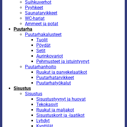
Suihkuverhot
Pyyhkeet
Saunatarvikkeet
WC-harjat
Ammeet ja potat
Puutarha
Puutarhakalusteet
Tuolit
Pöydät
Setit
Aurinkovarjot
Pehmusteet ja istuintyynyt
Puutarhanhoito
Ruukut ja parvekelaatikot
Puutarhatarvikkeet
Puutarhatyökalut
Sisustus
Sisustus
Sisustustyynyt ja huovat
Tekokasvit
Ruukut ja maljakot
Sisustuskorit ja -laatikot
Lyhdyt
Kynttilät