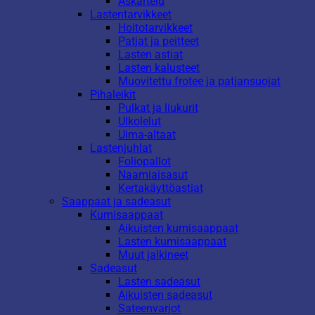
Askartelu
Lastentarvikkeet
Hoitotarvikkeet
Patjat ja peitteet
Lasten astiat
Lasten kalusteet
Muovitettu frotee ja patjansuojat
Pihaleikit
Pulkat ja liukurit
Ulkolelut
Uima-altaat
Lastenjuhlat
Foliopallot
Naamiaisasut
Kertakäyttöastiat
Saappaat ja sadeasut
Kumisaappaat
Aikuisten kumisaappaat
Lasten kumisaappaat
Muut jalkineet
Sadeasut
Lasten sadeasut
Aikuisten sadeasut
Sateenvarjot