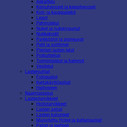
Askartelu
Keinuhevoset ja keppihevoset
Koti- ja kauppaleikit
Legot
Pehmolelut
Nuket ja nukenvaunut
Nukkekodit
Parkkitalot ja ajoneuvot
Pelit ja soittimet
Pienten lasten lelut
Potkuttelijat
Toimintalelut ja hahmot
Vesilelut
Lastenjuhlat
Foliopallot
Kertakäyttöastiat
Halloween
Naamiaisasut
Lastentarvikkeet
Hoitotarvikkeet
Lasten astiat
Lasten kalusteet
Muovitettu frotee ja patjansuojat
Patjat ja peitteet