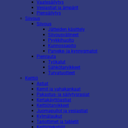
Vaatesäilytys
Vesiastiat ja ämpärit
Piensäilytys
Siivous
Siivous
Jätteiden käsittely
Siivousvälineet
Pyykkihuolto
Kunnossapito
Parveke- ja kynnysmatot
Pienrauta
Työkalut
Sähkötarvikkeet
Turvatuotteet
Keittiö
Astiat
Kernit ja vahakankaat
Pakastus- ja säilytysrasiat
Kertakäyttöastiat
Keittiötarvikkeet
Juomapullot ja vesiastiat
Kylmälaukut
Tarjottimet ja tabletit
Keittiötekstiilit