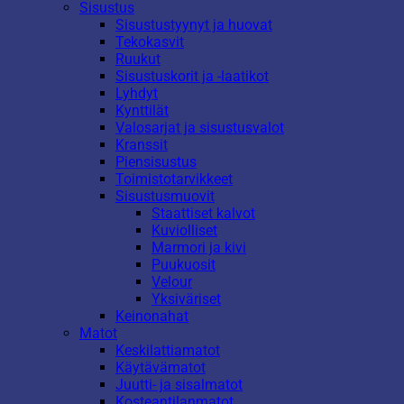
Sisustus
Sisustustyynyt ja huovat
Tekokasvit
Ruukut
Sisustuskorit ja -laatikot
Lyhdyt
Kynttilät
Valosarjat ja sisustusvalot
Kranssit
Piensisustus
Toimistotarvikkeet
Sisustusmuovit
Staattiset kalvot
Kuviolliset
Marmori ja kivi
Puukuosit
Velour
Yksiväriset
Keinonahat
Matot
Keskilattiamatot
Käytävämatot
Juutti- ja sisalmatot
Kosteantilanmatot