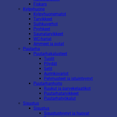
Fiskars
Kylpyhuone
Kylpyhuonematot
Tarvikkeet
Suihkuverhot
Pyyhkeet
Saunatarvikkeet
WC-harjat
Ammeet ja potat
Puutarha
Puutarhakalusteet
Tuolit
Pöydät
Setit
Aurinkovarjot
Pehmusteet ja istuintyynyt
Puutarhanhoito
Ruukut ja parvekelaatikot
Puutarhatarvikkeet
Puutarhatyökalut
Sisustus
Sisustus
Sisustustyynyt ja huovat