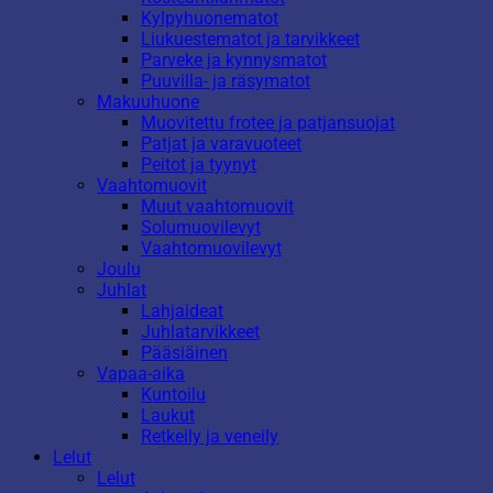
Kylpyhuonematot
Liukuestematot ja tarvikkeet
Parveke ja kynnysmatot
Puuvilla- ja räsymatot
Makuuhuone
Muovitettu frotee ja patjansuojat
Patjat ja varavuoteet
Peitot ja tyynyt
Vaahtomuovit
Muut vaahtomuovit
Solumuovilevyt
Vaahtomuovilevyt
Joulu
Juhlat
Lahjaideat
Juhlatarvikkeet
Pääsiäinen
Vapaa-aika
Kuntoilu
Laukut
Retkeily ja veneily
Lelut
Lelut