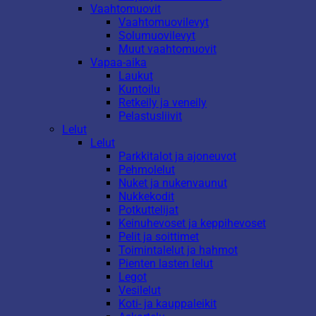
Vaahtomuovit
Vaahtomuovilevyt
Solumuovilevyt
Muut vaahtomuovit
Vapaa-aika
Laukut
Kuntoilu
Retkeily ja veneily
Pelastusliivit
Lelut
Lelut
Parkkitalot ja ajoneuvot
Pehmolelut
Nuket ja nukenvaunut
Nukkekodit
Potkuttelijat
Keinuhevoset ja keppihevoset
Pelit ja soittimet
Toimintalelut ja hahmot
Pienten lasten lelut
Legot
Vesilelut
Koti- ja kauppaleikit