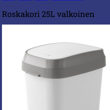
Roskakori 25L valkoinen