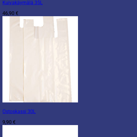
Kuivakäymälä 35L
46,90
€
Ostoskassi 30L
9,90
€