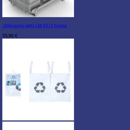
Jätevaunu-setti LM 65/3 hopea
55,90
€