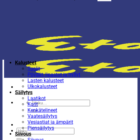
Kalusteet
Tuolit
Pöydät, lipastot ja hyllyt
Lasten kalusteet
Ulkokalusteet
Säilytys
Laatikot
Etsi:
Korit
Kenkätelineet
Vaatesäilytys
Vesiastiat ja ämpärit
Piensäilytys
Etsi:
Siivous
Siivous