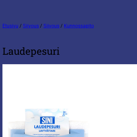
Etusivu
/
Siivous
/
Siivous
/
Kunnossapito
Laudepesuri