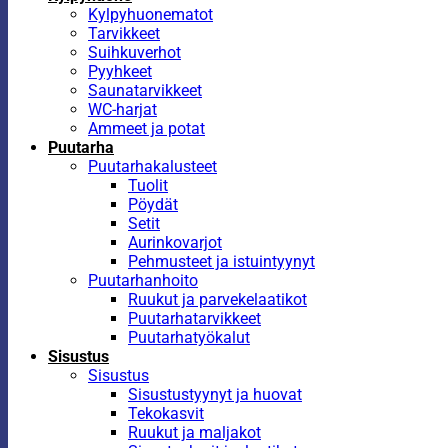
Kylpyhuonematot
Tarvikkeet
Suihkuverhot
Pyyhkeet
Saunatarvikkeet
WC-harjat
Ammeet ja potat
Puutarha
Puutarhakalusteet
Tuolit
Pöydät
Setit
Aurinkovarjot
Pehmusteet ja istuintyynyt
Puutarhanhoito
Ruukut ja parvekelaatikot
Puutarhatarvikkeet
Puutarhatyökalut
Sisustus
Sisustus
Sisustustyynyt ja huovat
Tekokasvit
Ruukut ja maljakot