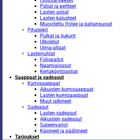
Hoitotarvikkeet
Patjat ja peitteet
Lasten astiat
Lasten kalusteet
Muovitettu frotee ja patjansuojat
Pihaleikit
Pulkat ja liukurit
Ulkolelut
Uima-altaat
Lastenjuhlat
Foliopallot
Naamiaisasut
Kertakäyttöastiat
Saappaat ja sadeasut
Kumisaappaat
Aikuisten kumisaappaat
Lasten kumisaappaat
Muut jalkineet
Sadeasut
Lasten sadeasut
Aikuisten sadeasut
Sateenvarjot
Käsineet ja päähineet
Tarjoukset