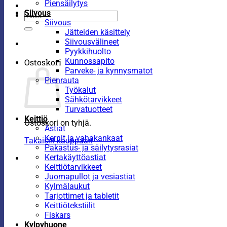
Piensäilytys
Siivous
Etsi:
Siivous
Jätteiden käsittely
Siivousvälineet
Pyykkihuolto
Kunnossapito
Ostoskori
Parveke- ja kynnysmatot
Pienrauta
Työkalut
Sähkötarvikkeet
Turvatuotteet
Keittiö
Ostoskori on tyhjä.
Astiat
Kernit ja vahakankaat
Takaisin kauppaan
Pakastus- ja säilytysrasiat
Kertakäyttöastiat
Keittiötarvikkeet
Juomapullot ja vesiastiat
Kylmälaukut
Tarjottimet ja tabletit
Keittiötekstiilit
Fiskars
Kylpyhuone