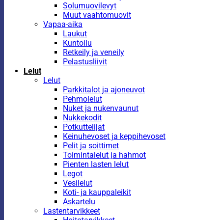
Solumuovilevyt
Muut vaahtomuovit
Vapaa-aika
Laukut
Kuntoilu
Retkeily ja veneily
Pelastusliivit
Lelut
Lelut
Parkkitalot ja ajoneuvot
Pehmolelut
Nuket ja nukenvaunut
Nukkekodit
Potkuttelijat
Keinuhevoset ja keppihevoset
Pelit ja soittimet
Toimintalelut ja hahmot
Pienten lasten lelut
Legot
Vesilelut
Koti- ja kauppaleikit
Askartelu
Lastentarvikkeet