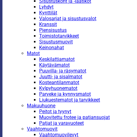
Sisustuskorit ja -laatikot
Lyhdyt
Kynttilät
Valosarjat ja sisustusvalot
Kranssit
Piensisustus
Toimistotarvikkeet
Sisustusmuovit
Keinonahat
Matot
Keskilattiamatot
Käytävämatot
Puuvilla- ja räsymatot
Juutti- ja sisalmatot
Kosteantilanmatot
Kylpyhuonematot
Parveke ja kynnysmatot
Liukuestematot ja tarvikkeet
Makuuhuone
Peitot ja tyynyt
Muovitettu frotee ja patjansuojat
Patjat ja varavuoteet
Vaahtomuovit
Vaahtomuovilevyt