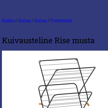
Etusivu
/
Siivous
/
Siivous
/
Pyykkihuolto
Kuivausteline Rise musta