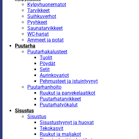
Kylpyhuonematot
Tarvikkeet
Suihkuverhot
Pyyhkeet
Saunatarvikkeet
WC-harjat
Ammeet ja potat
Puutarha
Puutarhakalusteet
Tuolit
Pöydät
Setit
Aurinkovarjot
Pehmusteet ja istuintyynyt
Puutarhanhoito
Ruukut ja parvekelaatikot
Puutarhatarvikkeet
Puutarhatyökalut
Sisustus
Sisustus
Sisustustyynyt ja huovat
Tekokasvit
Ruukut ja maljakot