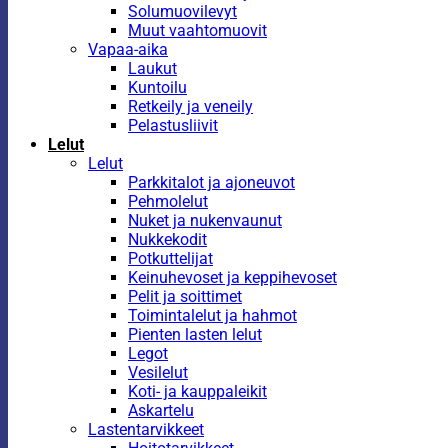
Solumuovilevyt
Muut vaahtomuovit
Vapaa-aika
Laukut
Kuntoilu
Retkeily ja veneily
Pelastusliivit
Lelut
Lelut
Parkkitalot ja ajoneuvot
Pehmolelut
Nuket ja nukenvaunut
Nukkekodit
Potkuttelijat
Keinuhevoset ja keppihevoset
Pelit ja soittimet
Toimintalelut ja hahmot
Pienten lasten lelut
Legot
Vesilelut
Koti- ja kauppaleikit
Askartelu
Lastentarvikkeet