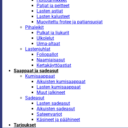
Hoitotarvikkeet
Patjat ja peitteet
Lasten astiat
Lasten kalusteet
Muovitettu frotee ja patjansuojat
Pihaleikit
Pulkat ja liukurit
Ulkolelut
Uima-altaat
Lastenjuhlat
Foliopallot
Naamiaisasut
Kertakäyttöastiat
Saappaat ja sadeasut
Kumisaappaat
Aikuisten kumisaappaat
Lasten kumisaappaat
Muut jalkineet
Sadeasut
Lasten sadeasut
Aikuisten sadeasut
Sateenvarjot
Käsineet ja päähineet
Tarjoukset