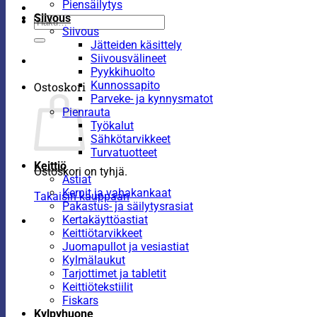
Piensäilytys
Siivous
Etsi:
Siivous
Jätteiden käsittely
Siivousvälineet
Pyykkihuolto
Kunnossapito
Ostoskori
Parveke- ja kynnysmatot
Pienrauta
Työkalut
Sähkötarvikkeet
Turvatuotteet
Keittiö
Ostoskori on tyhjä.
Astiat
Kernit ja vahakankaat
Takaisin kauppaan
Pakastus- ja säilytysrasiat
Kertakäyttöastiat
Keittiötarvikkeet
Juomapullot ja vesiastiat
Kylmälaukut
Tarjottimet ja tabletit
Keittiötekstiilit
Fiskars
Kylpyhuone