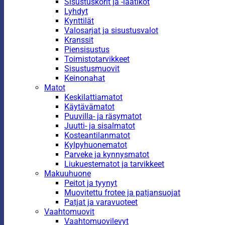
Sisustuskorit ja -laatikot
Lyhdyt
Kynttilät
Valosarjat ja sisustusvalot
Kranssit
Piensisustus
Toimistotarvikkeet
Sisustusmuovit
Keinonahat
Matot
Keskilattiamatot
Käytävämatot
Puuvilla- ja räsymatot
Juutti- ja sisalmatot
Kosteantilanmatot
Kylpyhuonematot
Parveke ja kynnysmatot
Liukuestematot ja tarvikkeet
Makuuhuone
Peitot ja tyynyt
Muovitettu frotee ja patjansuojat
Patjat ja varavuoteet
Vaahtomuovit
Vaahtomuovilevyt