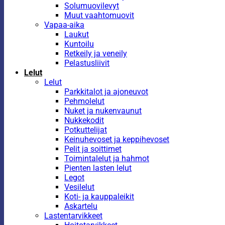
Solumuovilevyt
Muut vaahtomuovit
Vapaa-aika
Laukut
Kuntoilu
Retkeily ja veneily
Pelastusliivit
Lelut
Lelut
Parkkitalot ja ajoneuvot
Pehmolelut
Nuket ja nukenvaunut
Nukkekodit
Potkuttelijat
Keinuhevoset ja keppihevoset
Pelit ja soittimet
Toimintalelut ja hahmot
Pienten lasten lelut
Legot
Vesilelut
Koti- ja kauppaleikit
Askartelu
Lastentarvikkeet