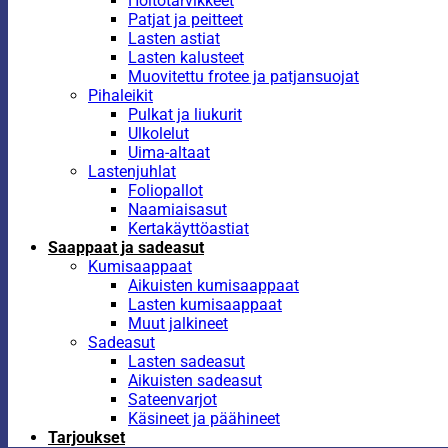
Hoitotarvikkeet
Patjat ja peitteet
Lasten astiat
Lasten kalusteet
Muovitettu frotee ja patjansuojat
Pihaleikit
Pulkat ja liukurit
Ulkolelut
Uima-altaat
Lastenjuhlat
Foliopallot
Naamiaisasut
Kertakäyttöastiat
Saappaat ja sadeasut
Kumisaappaat
Aikuisten kumisaappaat
Lasten kumisaappaat
Muut jalkineet
Sadeasut
Lasten sadeasut
Aikuisten sadeasut
Sateenvarjot
Käsineet ja päähineet
Tarjoukset