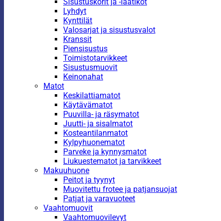
Sisustuskorit ja -laatikot
Lyhdyt
Kynttilät
Valosarjat ja sisustusvalot
Kranssit
Piensisustus
Toimistotarvikkeet
Sisustusmuovit
Keinonahat
Matot
Keskilattiamatot
Käytävämatot
Puuvilla- ja räsymatot
Juutti- ja sisalmatot
Kosteantilanmatot
Kylpyhuonematot
Parveke ja kynnysmatot
Liukuestematot ja tarvikkeet
Makuuhuone
Peitot ja tyynyt
Muovitettu frotee ja patjansuojat
Patjat ja varavuoteet
Vaahtomuovit
Vaahtomuovilevyt