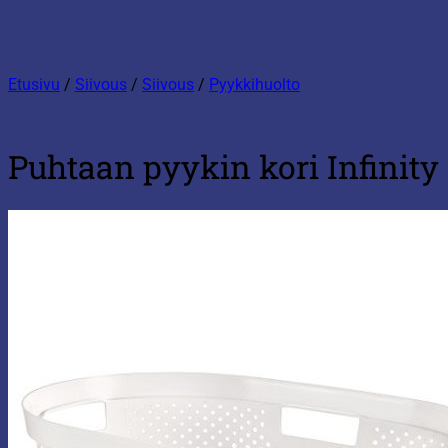
Etusivu
/
Siivous
/
Siivous
/
Pyykkihuolto
Puhtaan pyykin kori Infinity