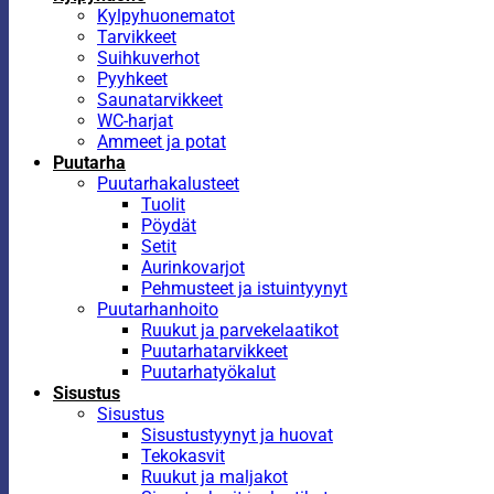
Kylpyhuonematot
Tarvikkeet
Suihkuverhot
Pyyhkeet
Saunatarvikkeet
WC-harjat
Ammeet ja potat
Puutarha
Puutarhakalusteet
Tuolit
Pöydät
Setit
Aurinkovarjot
Pehmusteet ja istuintyynyt
Puutarhanhoito
Ruukut ja parvekelaatikot
Puutarhatarvikkeet
Puutarhatyökalut
Sisustus
Sisustus
Sisustustyynyt ja huovat
Tekokasvit
Ruukut ja maljakot