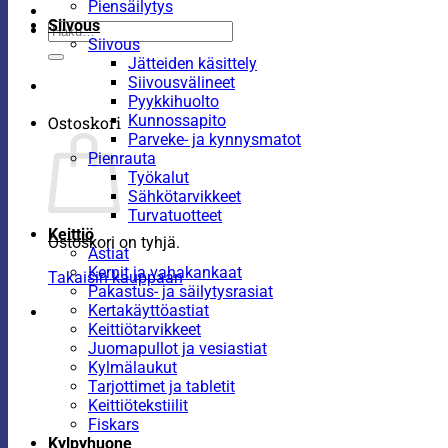
Piensäilytys
Siivous
Etsi:
Siivous
Jätteiden käsittely
Siivousvälineet
Pyykkihuolto
Kunnossapito
Ostoskori
Parveke- ja kynnysmatot
Pienrauta
Työkalut
Sähkötarvikkeet
Turvatuotteet
Keittiö
Ostoskori on tyhjä.
Astiat
Kernit ja vahakankaat
Takaisin kauppaan
Pakastus- ja säilytysrasiat
Kertakäyttöastiat
Keittiötarvikkeet
Juomapullot ja vesiastiat
Kylmälaukut
Tarjottimet ja tabletit
Keittiötekstiilit
Fiskars
Kylpyhuone