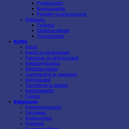
Pyykkihuolto
Kunnossapito
Parveke- ja kynnysmatot
Pienrauta
Työkalut
Sähkötarvikkeet
Turvatuotteet
Keittiö
Astiat
Kernit ja vahakankaat
Pakastus- ja säilytysrasiat
Kertakäyttöastiat
Keittiötarvikkeet
Juomapullot ja vesiastiat
Kylmälaukut
Tarjottimet ja tabletit
Keittiötekstiilit
Fiskars
Kylpyhuone
Kylpyhuonematot
Tarvikkeet
Suihkuverhot
Pyyhkeet