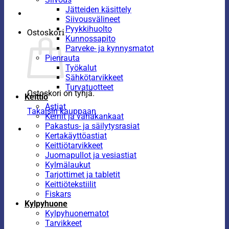
Jätteiden käsittely
Siivousvälineet
Pyykkihuolto
Ostoskori
Kunnossapito
Parveke- ja kynnysmatot
Pienrauta
Työkalut
Sähkötarvikkeet
Turvatuotteet
Ostoskori on tyhjä.
Keittiö
Astiat
Takaisin kauppaan
Kernit ja vahakankaat
Pakastus- ja säilytysrasiat
Kertakäyttöastiat
Keittiötarvikkeet
Juomapullot ja vesiastiat
Kylmälaukut
Tarjottimet ja tabletit
Keittiötekstiilit
Fiskars
Kylpyhuone
Kylpyhuonematot
Tarvikkeet