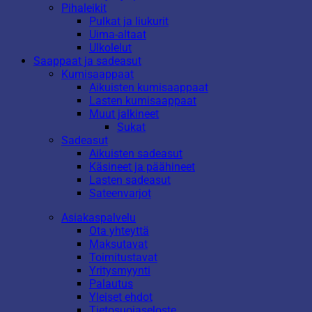
Pihaleikit
Pulkat ja liukurit
Uima-altaat
Ulkolelut
Saappaat ja sadeasut
Kumisaappaat
Aikuisten kumisaappaat
Lasten kumisaappaat
Muut jalkineet
Sukat
Sadeasut
Aikuisten sadeasut
Käsineet ja päähineet
Lasten sadeasut
Sateenvarjot
Asiakaspalvelu
Ota yhteyttä
Maksutavat
Toimitustavat
Yritysmyynti
Palautus
Yleiset ehdot
Tietosuojaseloste