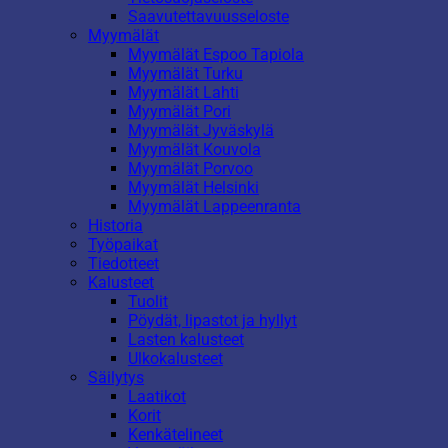
Saavutettavuusseloste
Myymälät
Myymälät Espoo Tapiola
Myymälät Turku
Myymälät Lahti
Myymälät Pori
Myymälät Jyväskylä
Myymälät Kouvola
Myymälät Porvoo
Myymälät Helsinki
Myymälät Lappeenranta
Historia
Työpaikat
Tiedotteet
Kalusteet
Tuolit
Pöydät, lipastot ja hyllyt
Lasten kalusteet
Ulkokalusteet
Säilytys
Laatikot
Korit
Kenkätelineet