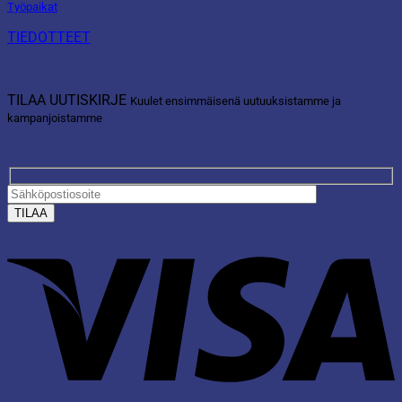
Työpaikat
TIEDOTTEET
TILAA UUTISKIRJE
Kuulet ensimmäisenä uutuuksistamme ja
kampanjoistamme
V