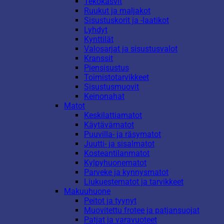
Tekokasvit
Ruukut ja maljakot
Sisustuskorit ja -laatikot
Lyhdyt
Kynttilät
Valosarjat ja sisustusvalot
Kranssit
Piensisustus
Toimistotarvikkeet
Sisustusmuovit
Keinonahat
Matot
Keskilattiamatot
Käytävämatot
Puuvilla- ja räsymatot
Juutti- ja sisalmatot
Kosteantilanmatot
Kylpyhuonematot
Parveke ja kynnysmatot
Liukuestematot ja tarvikkeet
Makuuhuone
Peitot ja tyynyt
Muovitettu frotee ja patjansuojat
Patjat ja varavuoteet