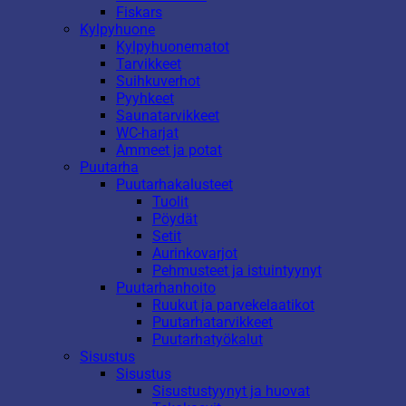
Fiskars
Kylpyhuone
Kylpyhuonematot
Tarvikkeet
Suihkuverhot
Pyyhkeet
Saunatarvikkeet
WC-harjat
Ammeet ja potat
Puutarha
Puutarhakalusteet
Tuolit
Pöydät
Setit
Aurinkovarjot
Pehmusteet ja istuintyynyt
Puutarhanhoito
Ruukut ja parvekelaatikot
Puutarhatarvikkeet
Puutarhatyökalut
Sisustus
Sisustus
Sisustustyynyt ja huovat