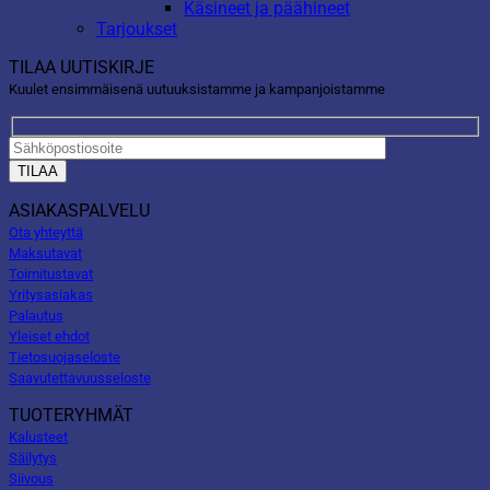
Käsineet ja päähineet
Tarjoukset
TILAA UUTISKIRJE
Kuulet ensimmäisenä uutuuksistamme ja kampanjoistamme
ASIAKASPALVELU
Ota yhteyttä
Maksutavat
Toimitustavat
Yritysasiakas
Palautus
Yleiset ehdot
Tietosuojaseloste
Saavutettavuusseloste
TUOTERYHMÄT
Kalusteet
Säilytys
Siivous