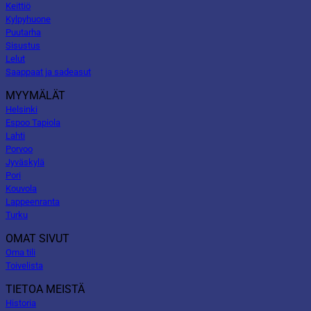
Keittiö
Kylpyhuone
Puutarha
Sisustus
Lelut
Saappaat ja sadeasut
MYYMÄLÄT
Helsinki
Espoo Tapiola
Lahti
Porvoo
Jyväskylä
Pori
Kouvola
Lappeenranta
Turku
OMAT SIVUT
Oma tili
Toivelista
TIETOA MEISTÄ
Historia