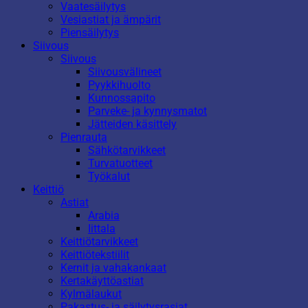
Vaatesäilytys
Vesiastiat ja ämpärit
Piensäilytys
Siivous
Siivous
Siivousvälineet
Pyykkihuolto
Kunnossapito
Parveke- ja kynnysmatot
Jätteiden käsittely
Pienrauta
Sähkötarvikkeet
Turvatuotteet
Työkalut
Keittiö
Astiat
Arabia
Iittala
Keittiötarvikkeet
Keittiötekstiilit
Kernit ja vahakankaat
Kertakäyttöastiat
Kylmälaukut
Pakastus- ja säilytysrasiat