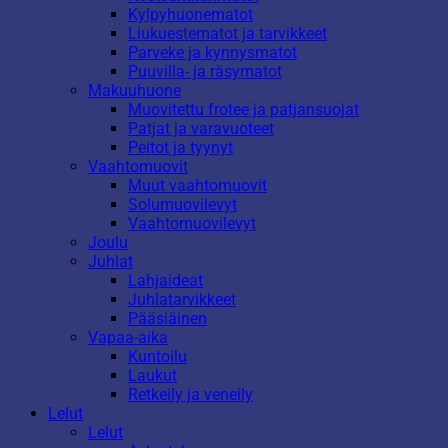
Kylpyhuonematot
Liukuestematot ja tarvikkeet
Parveke ja kynnysmatot
Puuvilla- ja räsymatot
Makuuhuone
Muovitettu frotee ja patjansuojat
Patjat ja varavuoteet
Peitot ja tyynyt
Vaahtomuovit
Muut vaahtomuovit
Solumuovilevyt
Vaahtomuovilevyt
Joulu
Juhlat
Lahjaideat
Juhlatarvikkeet
Pääsiäinen
Vapaa-aika
Kuntoilu
Laukut
Retkeily ja veneily
Lelut
Lelut