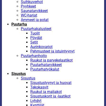
Suihkuverhot
Pyyhkeet
Saunatarvikkeet
WC-harjat
Ammeet ja potat
Puutarha
Puutarhakalusteet
Tuolit
Pöydät
Setit
Aurinkovarjot
Pehmusteet ja istuintyynyt
Puutarhanhoito
Ruukut ja parvekelaatikot
Puutarhatarvikkeet
Puutarhatyökalut
Sisustus
Sisustus
Sisustustyynyt ja huovat
Tekokasvit
Ruukut ja maljakot
Sisustuskorit ja -laatikot
Lyhdyt
Kynttilät