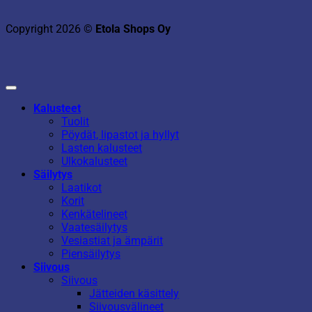
Copyright 2026 ©
Etola Shops Oy
Kalusteet
Tuolit
Pöydät, lipastot ja hyllyt
Lasten kalusteet
Ulkokalusteet
Säilytys
Laatikot
Korit
Kenkätelineet
Vaatesäilytys
Vesiastiat ja ämpärit
Piensäilytys
Siivous
Siivous
Jätteiden käsittely
Siivousvälineet