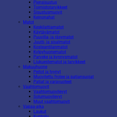
Piensisustus
Toimistotarvikkeet
Sisustusmuovit
Keinonahat
Matot
Keskilattiamatot
Käytävämatot
Puuvilla- ja räsymatot
Juutti- ja sisalmatot
Kosteantilanmatot
Kylpyhuonematot
Parveke ja kynnysmatot
Liukuestematot ja tarvikkeet
Makuuhuone
Peitot ja tyynyt
Muovitettu frotee ja patjansuojat
Patjat ja varavuoteet
Vaahtomuovit
Vaahtomuovilevyt
Solumuovilevyt
Muut vaahtomuovit
Vapaa-aika
Laukut
Kuntoilu