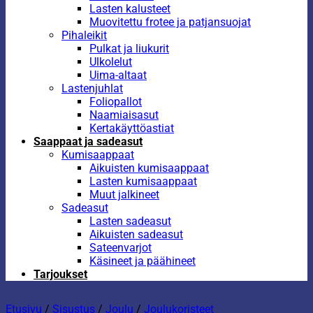
Lasten kalusteet
Muovitettu frotee ja patjansuojat
Pihaleikit
Pulkat ja liukurit
Ulkolelut
Uima-altaat
Lastenjuhlat
Foliopallot
Naamiaisasut
Kertakäyttöastiat
Saappaat ja sadeasut
Kumisaappaat
Aikuisten kumisaappaat
Lasten kumisaappaat
Muut jalkineet
Sadeasut
Lasten sadeasut
Aikuisten sadeasut
Sateenvarjot
Käsineet ja päähineet
Tarjoukset
Etusivu
/
Sisustus
/
Joulu
/
Joulukoristeet