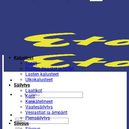
Kalusteet
Tuolit
Pöydät, lipastot ja hyllyt
Lasten kalusteet
Ulkokalusteet
Säilytys
Laatikot
Etsi:
Korit
Kenkätelineet
Vaatesäilytys
Vesiastiat ja ämpärit
Piensäilytys
Etsi:
Siivous
Siivous