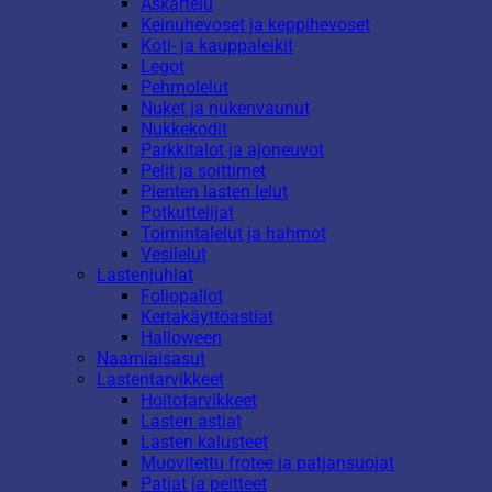
Askartelu
Keinuhevoset ja keppihevoset
Koti- ja kauppaleikit
Legot
Pehmolelut
Nuket ja nukenvaunut
Nukkekodit
Parkkitalot ja ajoneuvot
Pelit ja soittimet
Pienten lasten lelut
Potkuttelijat
Toimintalelut ja hahmot
Vesilelut
Lastenjuhlat
Foliopallot
Kertakäyttöastiat
Halloween
Naamiaisasut
Lastentarvikkeet
Hoitotarvikkeet
Lasten astiat
Lasten kalusteet
Muovitettu frotee ja patjansuojat
Patjat ja peitteet