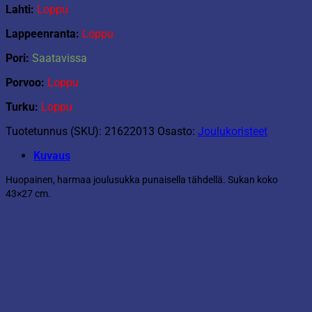
Lahti:
Loppu
Lappeenranta:
Loppu
Pori:
Saatavissa
Porvoo:
Loppu
Turku:
Loppu
Tuotetunnus (SKU):
21622013
Osasto:
Joulukoristeet
Kuvaus
Huopainen, harmaa joulusukka punaisella tähdellä. Sukan koko
43×27 cm.