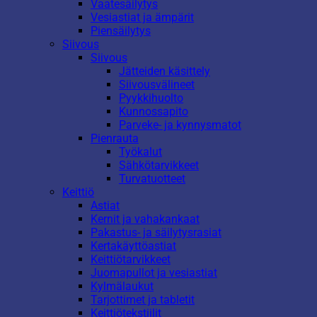
Vaatesäilytys
Vesiastiat ja ämpärit
Piensäilytys
Siivous
Siivous
Jätteiden käsittely
Siivousvälineet
Pyykkihuolto
Kunnossapito
Parveke- ja kynnysmatot
Pienrauta
Työkalut
Sähkötarvikkeet
Turvatuotteet
Keittiö
Astiat
Kernit ja vahakankaat
Pakastus- ja säilytysrasiat
Kertakäyttöastiat
Keittiötarvikkeet
Juomapullot ja vesiastiat
Kylmälaukut
Tarjottimet ja tabletit
Keittiötekstiilit