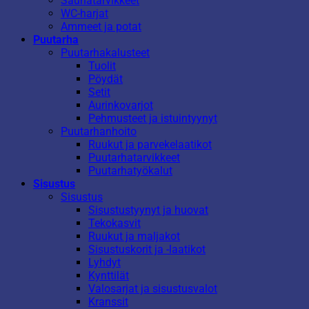
Saunatarvikkeet
WC-harjat
Ammeet ja potat
Puutarha
Puutarhakalusteet
Tuolit
Pöydät
Setit
Aurinkovarjot
Pehmusteet ja istuintyynyt
Puutarhanhoito
Ruukut ja parvekelaatikot
Puutarhatarvikkeet
Puutarhatyökalut
Sisustus
Sisustus
Sisustustyynyt ja huovat
Tekokasvit
Ruukut ja maljakot
Sisustuskorit ja -laatikot
Lyhdyt
Kynttilät
Valosarjat ja sisustusvalot
Kranssit