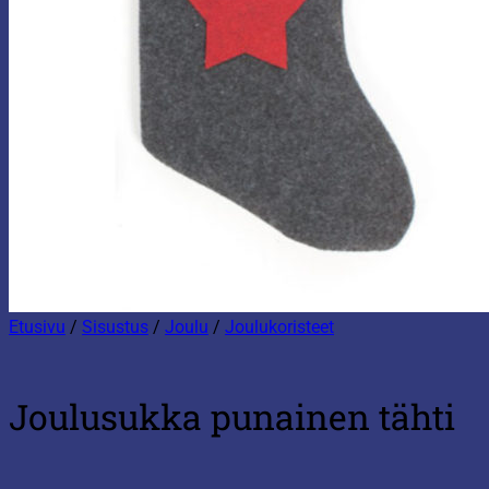
Etusivu
/
Sisustus
/
Joulu
/
Joulukoristeet
Joulusukka punainen tähti