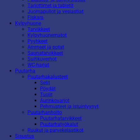
Tarjottimet ja tabletit
Juomapullot ja vesiastiat
Fiskars
Kylpyhuone
Tarvikkeet
Kylpyhuonematot
Pyyhkeet
Ammeet ja potat
Saunatarvikkeet
Suihkuverhot
WC-harjat
Puutarha
Puutarhakalusteet
Setit
Pöydät
Tuolit
Aurinkovarjot
Pehmusteet ja istuintyynyt
Puutarhanhoito
Puutarhatarvikkeet
Puutarhatyökalut
Ruukut ja parvekelaatikot
Sisustus