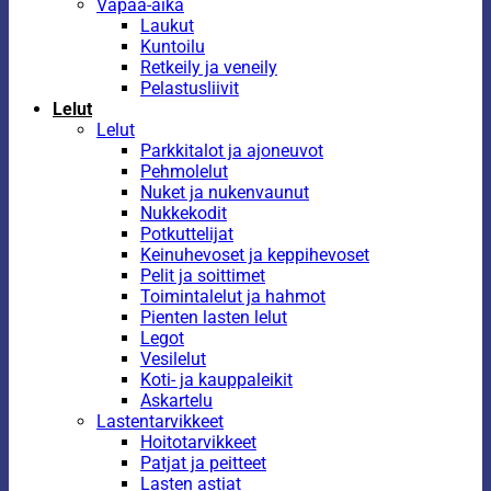
Vapaa-aika
Laukut
Kuntoilu
Retkeily ja veneily
Pelastusliivit
Lelut
Lelut
Parkkitalot ja ajoneuvot
Pehmolelut
Nuket ja nukenvaunut
Nukkekodit
Potkuttelijat
Keinuhevoset ja keppihevoset
Pelit ja soittimet
Toimintalelut ja hahmot
Pienten lasten lelut
Legot
Vesilelut
Koti- ja kauppaleikit
Askartelu
Lastentarvikkeet
Hoitotarvikkeet
Patjat ja peitteet
Lasten astiat