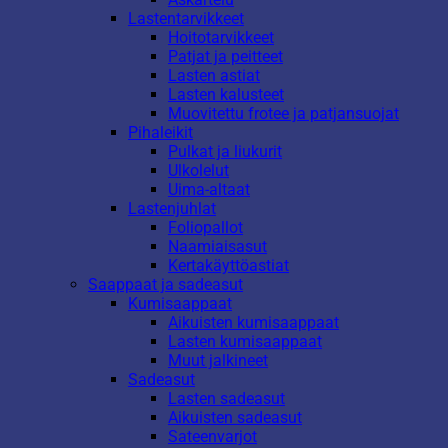
Lastentarvikkeet
Hoitotarvikkeet
Patjat ja peitteet
Lasten astiat
Lasten kalusteet
Muovitettu frotee ja patjansuojat
Pihaleikit
Pulkat ja liukurit
Ulkolelut
Uima-altaat
Lastenjuhlat
Foliopallot
Naamiaisasut
Kertakäyttöastiat
Saappaat ja sadeasut
Kumisaappaat
Aikuisten kumisaappaat
Lasten kumisaappaat
Muut jalkineet
Sadeasut
Lasten sadeasut
Aikuisten sadeasut
Sateenvarjot