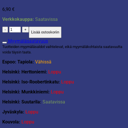
6,90
€
Verkkokauppa:
Saatavissa
Joulusukka
Lisää ostoskoriin
punainen
tähti
Myymäläsaatavuus
määrä
Tuotteiden myymäläsaldot vaihtelevat, eikä myymäläkohtaista saatavuutta
voida täysin taata.
Espoo: Tapiola:
Vähissä
Helsinki: Herttoniemi:
Loppu
Helsinki: Iso-Roobertinkatu:
Loppu
Helsinki: Munkkiniemi:
Loppu
Helsinki: Suutarila:
Saatavissa
Jyväskyla:
Loppu
Kouvola:
Loppu