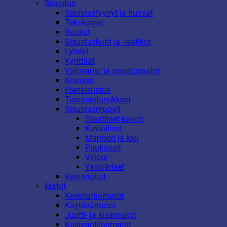
Sisustus
Sisustustyynyt ja huovat
Tekokasvit
Ruukut
Sisustuskorit ja -laatikot
Lyhdyt
Kynttilät
Valosarjat ja sisustusvalot
Kranssit
Piensisustus
Toimistotarvikkeet
Sisustusmuovit
Staattiset kalvot
Kuviolliset
Marmori ja kivi
Puukuosit
Velour
Yksiväriset
Keinonahat
Matot
Keskilattiamatot
Käytävämatot
Juutti- ja sisalmatot
Kosteantilanmatot