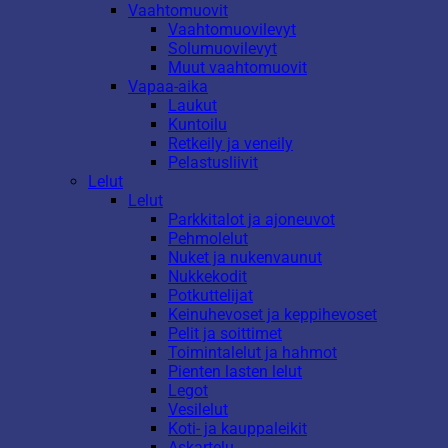
Vaahtomuovit
Vaahtomuovilevyt
Solumuovilevyt
Muut vaahtomuovit
Vapaa-aika
Laukut
Kuntoilu
Retkeily ja veneily
Pelastusliivit
Lelut
Lelut
Parkkitalot ja ajoneuvot
Pehmolelut
Nuket ja nukenvaunut
Nukkekodit
Potkuttelijat
Keinuhevoset ja keppihevoset
Pelit ja soittimet
Toimintalelut ja hahmot
Pienten lasten lelut
Legot
Vesilelut
Koti- ja kauppaleikit
Askartelu