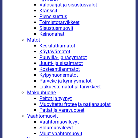
Valosarjat ja sisustusvalot
Kranssit
Piensisustus
Toimistotarvikkeet
Sisustusmuovit
Keinonahat
Matot
Keskilattiamatot
Käytävämatot
Puuvilla- ja räsymatot
Juutti- ja sisalmatot
Kosteantilanmatot
Kylpyhuonematot
Parveke ja kynnysmatot
Liukuestematot ja tarvikkeet
Makuuhuone
Peitot ja tyynyt
Muovitettu frotee ja patjansuojat
Patjat ja varavuoteet
Vaahtomuovit
Vaahtomuovilevyt
Solumuovilevyt
Muut vaahtomuovit