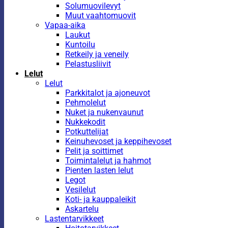
Solumuovilevyt
Muut vaahtomuovit
Vapaa-aika
Laukut
Kuntoilu
Retkeily ja veneily
Pelastusliivit
Lelut
Lelut
Parkkitalot ja ajoneuvot
Pehmolelut
Nuket ja nukenvaunut
Nukkekodit
Potkuttelijat
Keinuhevoset ja keppihevoset
Pelit ja soittimet
Toimintalelut ja hahmot
Pienten lasten lelut
Legot
Vesilelut
Koti- ja kauppaleikit
Askartelu
Lastentarvikkeet