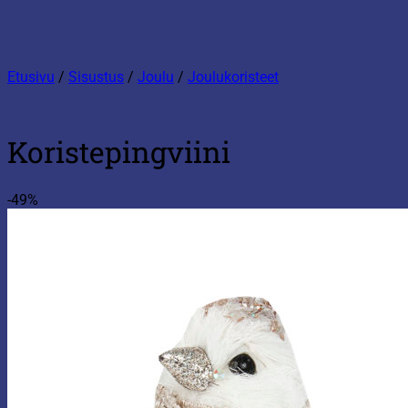
Etusivu
/
Sisustus
/
Joulu
/
Joulukoristeet
Koristepingviini
-49%