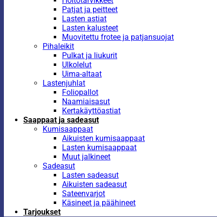
Hoitotarvikkeet
Patjat ja peitteet
Lasten astiat
Lasten kalusteet
Muovitettu frotee ja patjansuojat
Pihaleikit
Pulkat ja liukurit
Ulkolelut
Uima-altaat
Lastenjuhlat
Foliopallot
Naamiaisasut
Kertakäyttöastiat
Saappaat ja sadeasut
Kumisaappaat
Aikuisten kumisaappaat
Lasten kumisaappaat
Muut jalkineet
Sadeasut
Lasten sadeasut
Aikuisten sadeasut
Sateenvarjot
Käsineet ja päähineet
Tarjoukset