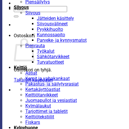
Piensäilytys
Siivous
Etsi:
Siivous
Jätteiden käsittely
Siivousvälineet
Pyykkihuolto
Kunnossapito
Ostoskori
Parveke- ja kynnysmatot
Pienrauta
Työkalut
Sähkötarvikkeet
Turvatuotteet
Keittiö
Ostoskori on tyhjä.
Astiat
Kernit ja vahakankaat
Takaisin kauppaan
Pakastus- ja säilytysrasiat
Kertakäyttöastiat
Keittiötarvikkeet
Juomapullot ja vesiastiat
Kylmälaukut
Tarjottimet ja tabletit
Keittiötekstiilit
Fiskars
Kylpyhuone