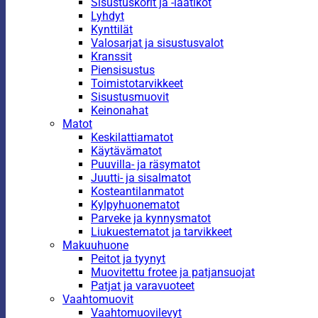
Sisustuskorit ja -laatikot
Lyhdyt
Kynttilät
Valosarjat ja sisustusvalot
Kranssit
Piensisustus
Toimistotarvikkeet
Sisustusmuovit
Keinonahat
Matot
Keskilattiamatot
Käytävämatot
Puuvilla- ja räsymatot
Juutti- ja sisalmatot
Kosteantilanmatot
Kylpyhuonematot
Parveke ja kynnysmatot
Liukuestematot ja tarvikkeet
Makuuhuone
Peitot ja tyynyt
Muovitettu frotee ja patjansuojat
Patjat ja varavuoteet
Vaahtomuovit
Vaahtomuovilevyt