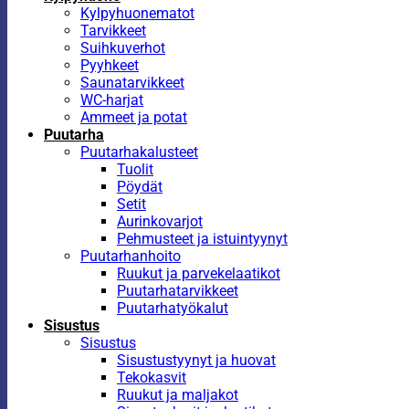
Kylpyhuonematot
Tarvikkeet
Suihkuverhot
Pyyhkeet
Saunatarvikkeet
WC-harjat
Ammeet ja potat
Puutarha
Puutarhakalusteet
Tuolit
Pöydät
Setit
Aurinkovarjot
Pehmusteet ja istuintyynyt
Puutarhanhoito
Ruukut ja parvekelaatikot
Puutarhatarvikkeet
Puutarhatyökalut
Sisustus
Sisustus
Sisustustyynyt ja huovat
Tekokasvit
Ruukut ja maljakot