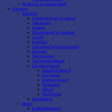
Ruukut ja parvekelaatikot
Sisustus
Sisustus
Sisustustyynyt ja huovat
Tekokasvit
Ruukut
Sisustuskorit ja -laatikot
Lyhdyt
Kynttilät
Valosarjat ja sisustusvalot
Kranssit
Piensisustus
Toimistotarvikkeet
Sisustusmuovit
Staattiset kalvot
Kuviolliset
Marmori ja kivi
Puukuosit
Velour
Yksiväriset
Keinonahat
Matot
Keskilattiamatot