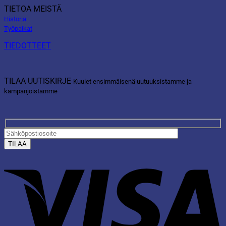
TIETOA MEISTÄ
Historia
Työpaikat
TIEDOTTEET
TILAA UUTISKIRJE
Kuulet ensimmäisenä uutuuksistamme ja
kampanjoistamme
V