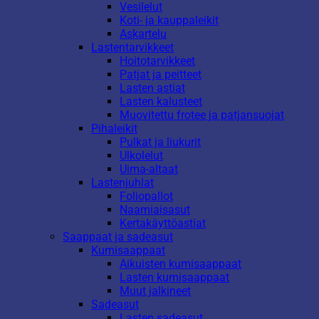
Vesilelut
Koti- ja kauppaleikit
Askartelu
Lastentarvikkeet
Hoitotarvikkeet
Patjat ja peitteet
Lasten astiat
Lasten kalusteet
Muovitettu frotee ja patjansuojat
Pihaleikit
Pulkat ja liukurit
Ulkolelut
Uima-altaat
Lastenjuhlat
Foliopallot
Naamiaisasut
Kertakäyttöastiat
Saappaat ja sadeasut
Kumisaappaat
Aikuisten kumisaappaat
Lasten kumisaappaat
Muut jalkineet
Sadeasut
Lasten sadeasut