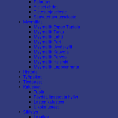
Palautus
Yleiset ehdot
Tietosuojaseloste
Saavutettavuusseloste
Myymälät
Myymälät Espoo Tapiola
Myymälät Turku
Myymälät Lahti
Myymälät Pori
Myymälät Jyväskylä
Myymälät Kouvola
Myymälät Porvoo
Myymälät Helsinki
Myymälät Lappeenranta
Historia
Työpaikat
Tiedotteet
Kalusteet
Tuolit
Pöydät, lipastot ja hyllyt
Lasten kalusteet
Ulkokalusteet
Säilytys
Laatikot