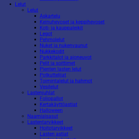
Lelut
Lelut
Askartelu
Keinuhevoset ja keppihevoset
Koti- ja kauppaleikit
Legot
Pehmolelut
Nuket ja nukenvaunut
Nukkekodit
Parkkitalot ja ajoneuvot
Pelit ja soittimet
Pienten lasten lelut
Potkuttelijat
Toimintalelut ja hahmot
Vesilelut
Lastenjuhlat
Foliopallot
Kertakäyttöastiat
Halloween
Naamiaisasut
Lastentarvikkeet
Hoitotarvikkeet
Lasten astiat