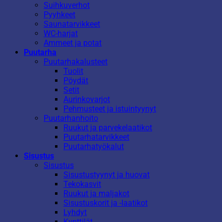
Suihkuverhot
Pyyhkeet
Saunatarvikkeet
WC-harjat
Ammeet ja potat
Puutarha
Puutarhakalusteet
Tuolit
Pöydät
Setit
Aurinkovarjot
Pehmusteet ja istuintyynyt
Puutarhanhoito
Ruukut ja parvekelaatikot
Puutarhatarvikkeet
Puutarhatyökalut
Sisustus
Sisustus
Sisustustyynyt ja huovat
Tekokasvit
Ruukut ja maljakot
Sisustuskorit ja -laatikot
Lyhdyt
Kynttilät