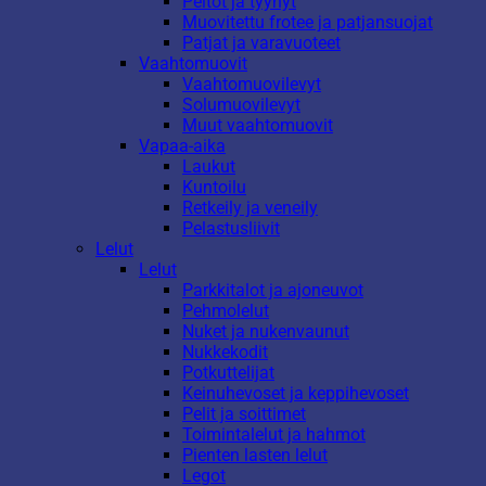
Peitot ja tyynyt
Muovitettu frotee ja patjansuojat
Patjat ja varavuoteet
Vaahtomuovit
Vaahtomuovilevyt
Solumuovilevyt
Muut vaahtomuovit
Vapaa-aika
Laukut
Kuntoilu
Retkeily ja veneily
Pelastusliivit
Lelut
Lelut
Parkkitalot ja ajoneuvot
Pehmolelut
Nuket ja nukenvaunut
Nukkekodit
Potkuttelijat
Keinuhevoset ja keppihevoset
Pelit ja soittimet
Toimintalelut ja hahmot
Pienten lasten lelut
Legot