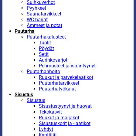
Suihkuverhot
Pyyhkeet
Saunatarvikkeet
WC-harjat
Ammeet ja potat
Puutarha
Puutarhakalusteet
Tuolit
Pöydät
Setit
Aurinkovarjot
Pehmusteet ja istuintyynyt
Puutarhanhoito
Ruukut ja parvekelaatikot
Puutarhatarvikkeet
Puutarhatyökalut
Sisustus
Sisustus
Sisustustyynyt ja huovat
Tekokasvit
Ruukut ja maljakot
Sisustuskorit ja -laatikot
Lyhdyt
Kynttilät