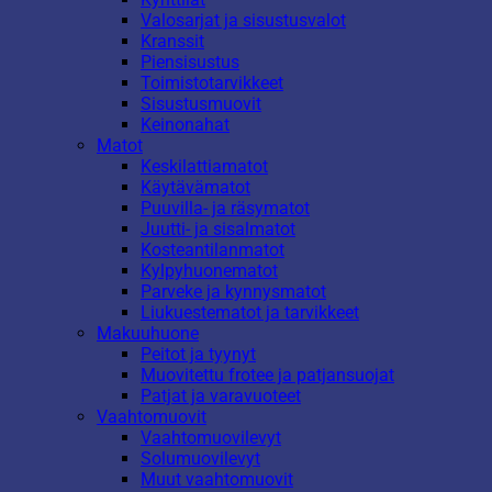
Valosarjat ja sisustusvalot
Kranssit
Piensisustus
Toimistotarvikkeet
Sisustusmuovit
Keinonahat
Matot
Keskilattiamatot
Käytävämatot
Puuvilla- ja räsymatot
Juutti- ja sisalmatot
Kosteantilanmatot
Kylpyhuonematot
Parveke ja kynnysmatot
Liukuestematot ja tarvikkeet
Makuuhuone
Peitot ja tyynyt
Muovitettu frotee ja patjansuojat
Patjat ja varavuoteet
Vaahtomuovit
Vaahtomuovilevyt
Solumuovilevyt
Muut vaahtomuovit