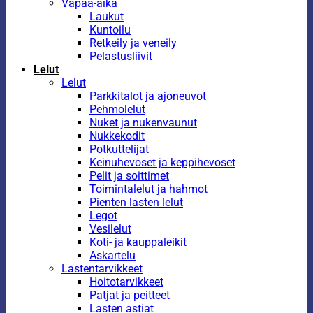
Vapaa-aika
Laukut
Kuntoilu
Retkeily ja veneily
Pelastusliivit
Lelut
Lelut
Parkkitalot ja ajoneuvot
Pehmolelut
Nuket ja nukenvaunut
Nukkekodit
Potkuttelijat
Keinuhevoset ja keppihevoset
Pelit ja soittimet
Toimintalelut ja hahmot
Pienten lasten lelut
Legot
Vesilelut
Koti- ja kauppaleikit
Askartelu
Lastentarvikkeet
Hoitotarvikkeet
Patjat ja peitteet
Lasten astiat