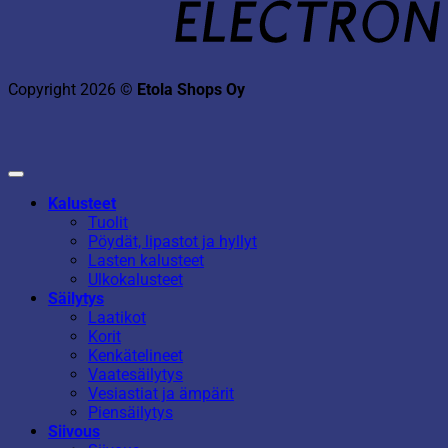
Copyright 2026 ©
Etola Shops Oy
Kalusteet
Tuolit
Pöydät, lipastot ja hyllyt
Lasten kalusteet
Ulkokalusteet
Säilytys
Laatikot
Korit
Kenkätelineet
Vaatesäilytys
Vesiastiat ja ämpärit
Piensäilytys
Siivous