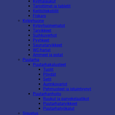
Kylmälaukut
Tarjottimet ja tabletit
Keittiötekstiilit
Fiskars
Kylpyhuone
Kylpyhuonematot
Tarvikkeet
Suihkuverhot
Pyyhkeet
Saunatarvikkeet
WC-harjat
Ammeet ja potat
Puutarha
Puutarhakalusteet
Tuolit
Pöydät
Setit
Aurinkovarjot
Pehmusteet ja istuintyynyt
Puutarhanhoito
Ruukut ja parvekelaatikot
Puutarhatarvikkeet
Puutarhatyökalut
Sisustus