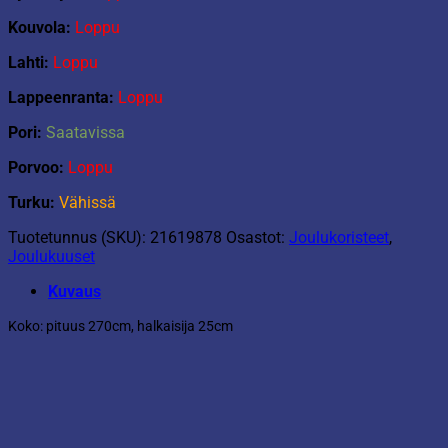
Kouvola:
Loppu
Lahti:
Loppu
Lappeenranta:
Loppu
Pori:
Saatavissa
Porvoo:
Loppu
Turku:
Vähissä
Tuotetunnus (SKU):
21619878
Osastot:
Joulukoristeet
,
Joulukuuset
Kuvaus
Koko: pituus 270cm, halkaisija 25cm