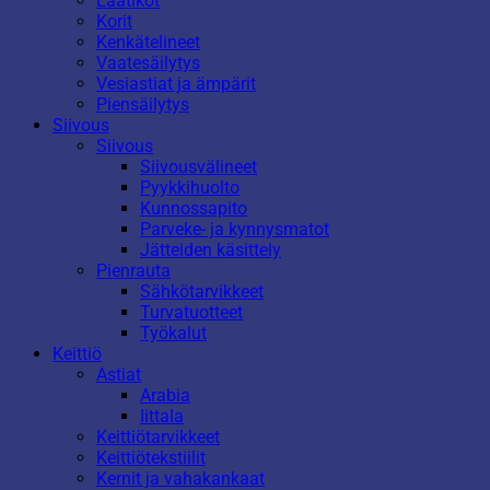
Laatikot
Korit
Kenkätelineet
Vaatesäilytys
Vesiastiat ja ämpärit
Piensäilytys
Siivous
Siivous
Siivousvälineet
Pyykkihuolto
Kunnossapito
Parveke- ja kynnysmatot
Jätteiden käsittely
Pienrauta
Sähkötarvikkeet
Turvatuotteet
Työkalut
Keittiö
Astiat
Arabia
Iittala
Keittiötarvikkeet
Keittiötekstiilit
Kernit ja vahakankaat