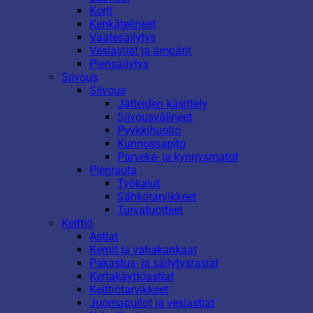
Korit
Kenkätelineet
Vaatesäilytys
Vesiastiat ja ämpärit
Piensäilytys
Siivous
Siivous
Jätteiden käsittely
Siivousvälineet
Pyykkihuolto
Kunnossapito
Parveke- ja kynnysmatot
Pienrauta
Työkalut
Sähkötarvikkeet
Turvatuotteet
Keittiö
Astiat
Kernit ja vahakankaat
Pakastus- ja säilytysrasiat
Kertakäyttöastiat
Keittiötarvikkeet
Juomapullot ja vesiastiat