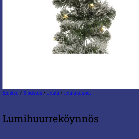
Etusivu
/
Sisustus
/
Joulu
/
Joulukuuset
Lumihuurreköynnös