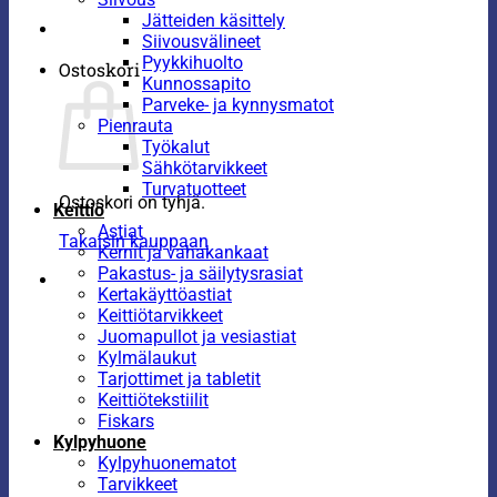
Jätteiden käsittely
Siivousvälineet
Pyykkihuolto
Ostoskori
Kunnossapito
Parveke- ja kynnysmatot
Pienrauta
Työkalut
Sähkötarvikkeet
Turvatuotteet
Ostoskori on tyhjä.
Keittiö
Astiat
Takaisin kauppaan
Kernit ja vahakankaat
Pakastus- ja säilytysrasiat
Kertakäyttöastiat
Keittiötarvikkeet
Juomapullot ja vesiastiat
Kylmälaukut
Tarjottimet ja tabletit
Keittiötekstiilit
Fiskars
Kylpyhuone
Kylpyhuonematot
Tarvikkeet