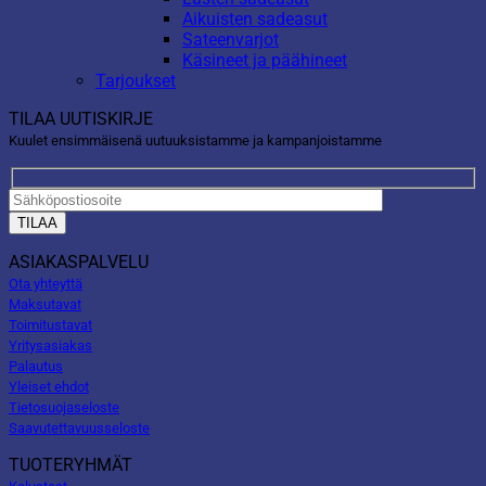
Aikuisten sadeasut
Sateenvarjot
Käsineet ja päähineet
Tarjoukset
TILAA UUTISKIRJE
Kuulet ensimmäisenä uutuuksistamme ja kampanjoistamme
ASIAKASPALVELU
Ota yhteyttä
Maksutavat
Toimitustavat
Yritysasiakas
Palautus
Yleiset ehdot
Tietosuojaseloste
Saavutettavuusseloste
TUOTERYHMÄT