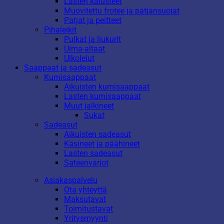
Lasten kalusteet
Muovitettu frotee ja patjansuojat
Patjat ja peitteet
Pihaleikit
Pulkat ja liukurit
Uima-altaat
Ulkolelut
Saappaat ja sadeasut
Kumisaappaat
Aikuisten kumisaappaat
Lasten kumisaappaat
Muut jalkineet
Sukat
Sadeasut
Aikuisten sadeasut
Käsineet ja päähineet
Lasten sadeasut
Sateenvarjot
Asiakaspalvelu
Ota yhteyttä
Maksutavat
Toimitustavat
Yritysmyynti