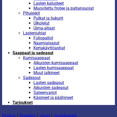
Lasten kalusteet
Muovitettu frotee ja patjansuojat
Pihaleikit
Pulkat ja liukurit
Ulkolelut
Uima-altaat
Lastenjuhlat
Foliopallot
Naamiaisasut
Kertakäyttöastiat
Saappaat ja sadeasut
Kumisaappaat
Aikuisten kumisaappaat
Lasten kumisaappaat
Muut jalkineet
Sadeasut
Lasten sadeasut
Aikuisten sadeasut
Sateenvarjot
Käsineet ja päähineet
Tarjoukset
Etusivu
/
Sisustus
/
Joulu
/
Joulukuuset