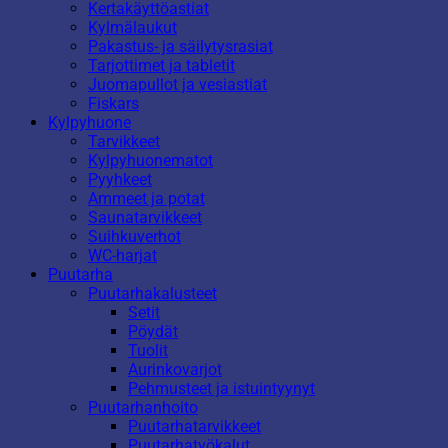
Kertakäyttöastiat
Kylmälaukut
Pakastus- ja säilytysrasiat
Tarjottimet ja tabletit
Juomapullot ja vesiastiat
Fiskars
Kylpyhuone
Tarvikkeet
Kylpyhuonematot
Pyyhkeet
Ammeet ja potat
Saunatarvikkeet
Suihkuverhot
WC-harjat
Puutarha
Puutarhakalusteet
Setit
Pöydät
Tuolit
Aurinkovarjot
Pehmusteet ja istuintyynyt
Puutarhanhoito
Puutarhatarvikkeet
Puutarhatyökalut