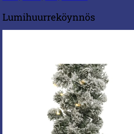
Lumihuurreköynnös