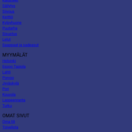
Kalusteet
Säilytys
Siivous
Keittiö
Kylpyhuone
Puutarha
Sisustus
Lelut
Saappaat ja sadeasut
MYYMÄLÄT
Helsinki
Espoo Tapiola
Lahti
Porvoo
Jyväskylä
Pori
Kouvola
Lappeenranta
Turku
OMAT SIVUT
Oma tili
Toivelista