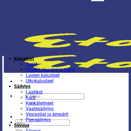
Kalusteet
Tuolit
Pöydät, lipastot ja hyllyt
Lasten kalusteet
Ulkokalusteet
Säilytys
Laatikot
Etsi:
Korit
Kenkätelineet
Vaatesäilytys
Vesiastiat ja ämpärit
Piensäilytys
Etsi:
Siivous
Siivous