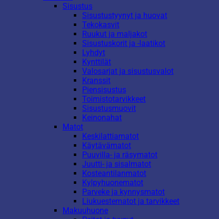
Sisustus
Sisustustyynyt ja huovat
Tekokasvit
Ruukut ja maljakot
Sisustuskorit ja -laatikot
Lyhdyt
Kynttilät
Valosarjat ja sisustusvalot
Kranssit
Piensisustus
Toimistotarvikkeet
Sisustusmuovit
Keinonahat
Matot
Keskilattiamatot
Käytävämatot
Puuvilla- ja räsymatot
Juutti- ja sisalmatot
Kosteantilanmatot
Kylpyhuonematot
Parveke ja kynnysmatot
Liukuestematot ja tarvikkeet
Makuuhuone