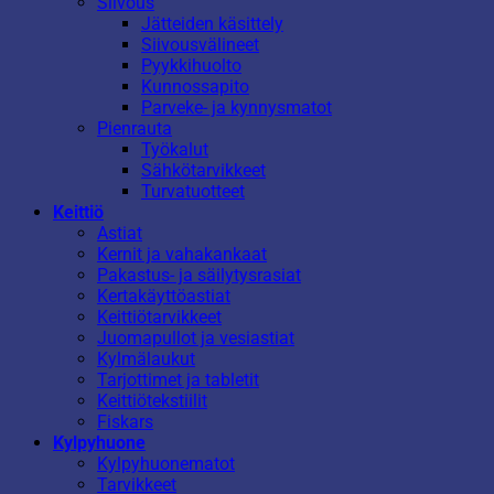
Siivous
Jätteiden käsittely
Siivousvälineet
Pyykkihuolto
Kunnossapito
Parveke- ja kynnysmatot
Pienrauta
Työkalut
Sähkötarvikkeet
Turvatuotteet
Keittiö
Astiat
Kernit ja vahakankaat
Pakastus- ja säilytysrasiat
Kertakäyttöastiat
Keittiötarvikkeet
Juomapullot ja vesiastiat
Kylmälaukut
Tarjottimet ja tabletit
Keittiötekstiilit
Fiskars
Kylpyhuone
Kylpyhuonematot
Tarvikkeet