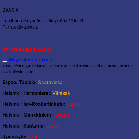
29,90
€
Lumihuurreköynnös sisäkäyttöön 50 lediä.
Paristokäyttöinen.
Verkkokauppa:
Loppu
Myymäläsaatavuus
Tuotteiden myymäläsaldot vaihtelevat, eikä myymäläkohtaista saatavuutta
voida täysin taata.
Espoo: Tapiola:
Saatavissa
Helsinki: Herttoniemi:
Vähissä
Helsinki: Iso-Roobertinkatu:
Loppu
Helsinki: Munkkiniemi:
Loppu
Helsinki: Suutarila:
Loppu
Jyväskyla:
Loppu