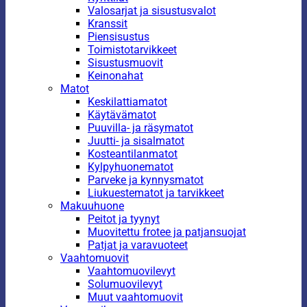
Valosarjat ja sisustusvalot
Kranssit
Piensisustus
Toimistotarvikkeet
Sisustusmuovit
Keinonahat
Matot
Keskilattiamatot
Käytävämatot
Puuvilla- ja räsymatot
Juutti- ja sisalmatot
Kosteantilanmatot
Kylpyhuonematot
Parveke ja kynnysmatot
Liukuestematot ja tarvikkeet
Makuuhuone
Peitot ja tyynyt
Muovitettu frotee ja patjansuojat
Patjat ja varavuoteet
Vaahtomuovit
Vaahtomuovilevyt
Solumuovilevyt
Muut vaahtomuovit