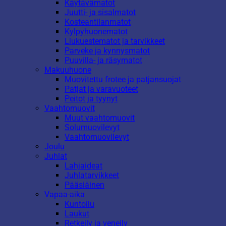
Käytävämatot
Juutti- ja sisalmatot
Kosteantilanmatot
Kylpyhuonematot
Liukuestematot ja tarvikkeet
Parveke ja kynnysmatot
Puuvilla- ja räsymatot
Makuuhuone
Muovitettu frotee ja patjansuojat
Patjat ja varavuoteet
Peitot ja tyynyt
Vaahtomuovit
Muut vaahtomuovit
Solumuovilevyt
Vaahtomuovilevyt
Joulu
Juhlat
Lahjaideat
Juhlatarvikkeet
Pääsiäinen
Vapaa-aika
Kuntoilu
Laukut
Retkeily ja veneily