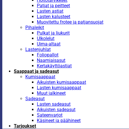
Hoitotarvikkeet
Patjat ja peitteet
Lasten astiat
Lasten kalusteet
Muovitettu frotee ja patjansuojat
Pihaleikit
Pulkat ja liukurit
Ulkolelut
Uima-altaat
Lastenjuhlat
Foliopallot
Naamiaisasut
Kertakäyttöastiat
Saappaat ja sadeasut
Kumisaappaat
Aikuisten kumisaappaat
Lasten kumisaappaat
Muut jalkineet
Sadeasut
Lasten sadeasut
Aikuisten sadeasut
Sateenvarjot
Käsineet ja päähineet
Tarjoukset