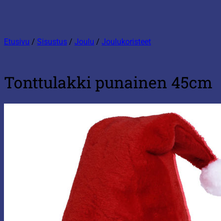
Etusivu
/
Sisustus
/
Joulu
/
Joulukoristeet
Tonttulakki punainen 45cm