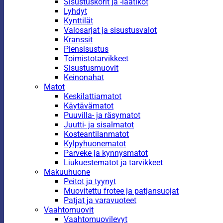
Sisustuskorit ja -laatikot
Lyhdyt
Kynttilät
Valosarjat ja sisustusvalot
Kranssit
Piensisustus
Toimistotarvikkeet
Sisustusmuovit
Keinonahat
Matot
Keskilattiamatot
Käytävämatot
Puuvilla- ja räsymatot
Juutti- ja sisalmatot
Kosteantilanmatot
Kylpyhuonematot
Parveke ja kynnysmatot
Liukuestematot ja tarvikkeet
Makuuhuone
Peitot ja tyynyt
Muovitettu frotee ja patjansuojat
Patjat ja varavuoteet
Vaahtomuovit
Vaahtomuovilevyt