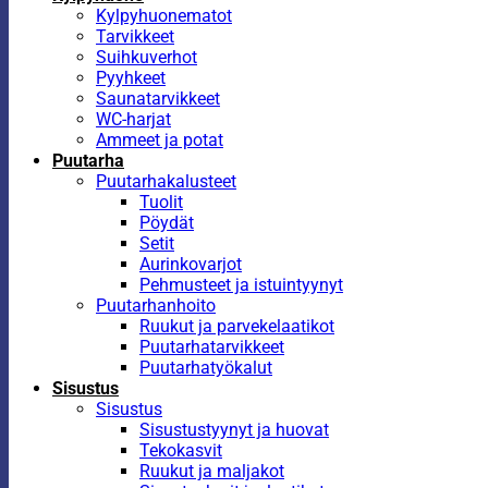
Kylpyhuonematot
Tarvikkeet
Suihkuverhot
Pyyhkeet
Saunatarvikkeet
WC-harjat
Ammeet ja potat
Puutarha
Puutarhakalusteet
Tuolit
Pöydät
Setit
Aurinkovarjot
Pehmusteet ja istuintyynyt
Puutarhanhoito
Ruukut ja parvekelaatikot
Puutarhatarvikkeet
Puutarhatyökalut
Sisustus
Sisustus
Sisustustyynyt ja huovat
Tekokasvit
Ruukut ja maljakot