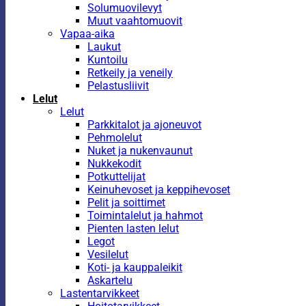
Solumuovilevyt
Muut vaahtomuovit
Vapaa-aika
Laukut
Kuntoilu
Retkeily ja veneily
Pelastusliivit
Lelut
Lelut
Parkkitalot ja ajoneuvot
Pehmolelut
Nuket ja nukenvaunut
Nukkekodit
Potkuttelijat
Keinuhevoset ja keppihevoset
Pelit ja soittimet
Toimintalelut ja hahmot
Pienten lasten lelut
Legot
Vesilelut
Koti- ja kauppaleikit
Askartelu
Lastentarvikkeet