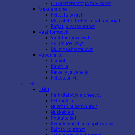
Liukuestematot ja tarvikkeet
Makuuhuone
Peitot ja tyynyt
Muovitettu frotee ja patjansuojat
Patjat ja varavuoteet
Vaahtomuovit
Vaahtomuovilevyt
Solumuovilevyt
Muut vaahtomuovit
Vapaa-aika
Laukut
Kuntoilu
Retkeily ja veneily
Pelastusliivit
Lelut
Lelut
Parkkitalot ja ajoneuvot
Pehmolelut
Nuket ja nukenvaunut
Nukkekodit
Potkuttelijat
Keinuhevoset ja keppihevoset
Pelit ja soittimet