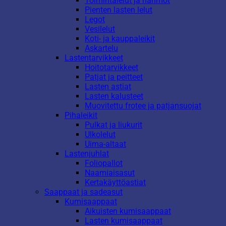
Toimintalelut ja hahmot
Pienten lasten lelut
Legot
Vesilelut
Koti- ja kauppaleikit
Askartelu
Lastentarvikkeet
Hoitotarvikkeet
Patjat ja peitteet
Lasten astiat
Lasten kalusteet
Muovitettu frotee ja patjansuojat
Pihaleikit
Pulkat ja liukurit
Ulkolelut
Uima-altaat
Lastenjuhlat
Foliopallot
Naamiaisasut
Kertakäyttöastiat
Saappaat ja sadeasut
Kumisaappaat
Aikuisten kumisaappaat
Lasten kumisaappaat