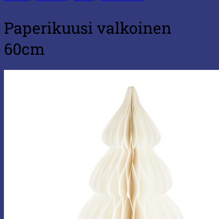
Paperikuusi valkoinen
60cm