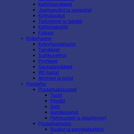
Keittiötarvikkeet
Juomapullot ja vesiastiat
Kylmälaukut
Tarjottimet ja tabletit
Keittiötekstiilit
Fiskars
Kylpyhuone
Kylpyhuonematot
Tarvikkeet
Suihkuverhot
Pyyhkeet
Saunatarvikkeet
WC-harjat
Ammeet ja potat
Puutarha
Puutarhakalusteet
Tuolit
Pöydät
Setit
Aurinkovarjot
Pehmusteet ja istuintyynyt
Puutarhanhoito
Ruukut ja parvekelaatikot