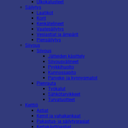
Ulkokalusteet
Säilytys
Laatikot
Korit
Kenkätelineet
Vaatesäilytys
Vesiastiat ja ämpärit
Piensäilytys
Siivous
Siivous
Jätteiden käsittely
Siivousvälineet
Pyykkihuolto
Kunnossapito
Parveke- ja kynnysmatot
Pienrauta
Työkalut
Sähkötarvikkeet
Turvatuotteet
Keittiö
Astiat
Kernit ja vahakankaat
Pakastus- ja säilytysrasiat
Kertakäyttöastiat