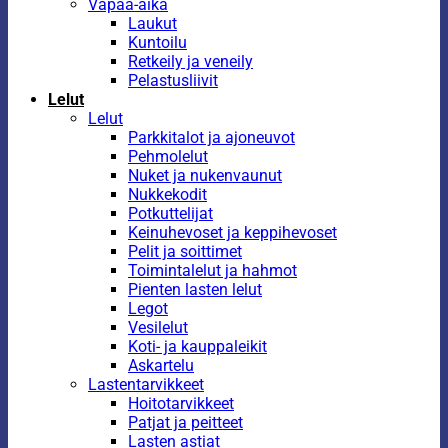
Vapaa-aika
Laukut
Kuntoilu
Retkeily ja veneily
Pelastusliivit
Lelut
Lelut
Parkkitalot ja ajoneuvot
Pehmolelut
Nuket ja nukenvaunut
Nukkekodit
Potkuttelijat
Keinuhevoset ja keppihevoset
Pelit ja soittimet
Toimintalelut ja hahmot
Pienten lasten lelut
Legot
Vesilelut
Koti- ja kauppaleikit
Askartelu
Lastentarvikkeet
Hoitotarvikkeet
Patjat ja peitteet
Lasten astiat