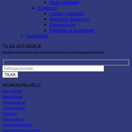
Muut jalkineet
Sadeasut
Lasten sadeasut
Aikuisten sadeasut
Sateenvarjot
Käsineet ja päähineet
Tarjoukset
TILAA UUTISKIRJE
Kuulet ensimmäisenä uutuuksistamme ja kampanjoistamme
ASIAKASPALVELU
Ota yhteyttä
Maksutavat
Toimitustavat
Yritysasiakas
Palautus
Yleiset ehdot
Tietosuojaseloste
Saavutettavuusseloste