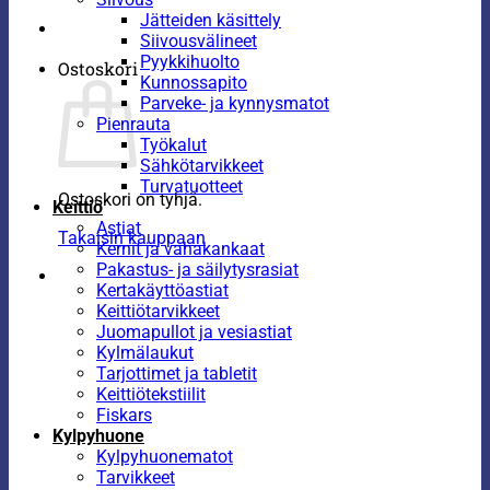
Jätteiden käsittely
Siivousvälineet
Pyykkihuolto
Ostoskori
Kunnossapito
Parveke- ja kynnysmatot
Pienrauta
Työkalut
Sähkötarvikkeet
Turvatuotteet
Ostoskori on tyhjä.
Keittiö
Astiat
Takaisin kauppaan
Kernit ja vahakankaat
Pakastus- ja säilytysrasiat
Kertakäyttöastiat
Keittiötarvikkeet
Juomapullot ja vesiastiat
Kylmälaukut
Tarjottimet ja tabletit
Keittiötekstiilit
Fiskars
Kylpyhuone
Kylpyhuonematot
Tarvikkeet