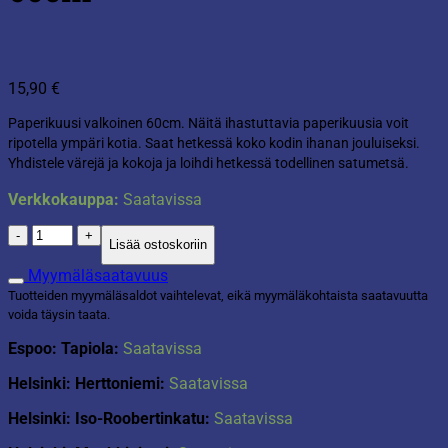
15,90
€
Paperikuusi valkoinen 60cm.
Näitä ihastuttavia paperikuusia voit
ripotella ympäri kotia. Saat hetkessä koko kodin ihanan jouluiseksi.
Yhdistele värejä ja kokoja ja loihdi hetkessä todellinen satumetsä.
Verkkokauppa:
Saatavissa
Paperikuusi
Lisää ostoskoriin
valkoinen
60cm
Myymäläsaatavuus
määrä
Tuotteiden myymäläsaldot vaihtelevat, eikä myymäläkohtaista saatavuutta
voida täysin taata.
Espoo: Tapiola:
Saatavissa
Helsinki: Herttoniemi:
Saatavissa
Helsinki: Iso-Roobertinkatu:
Saatavissa