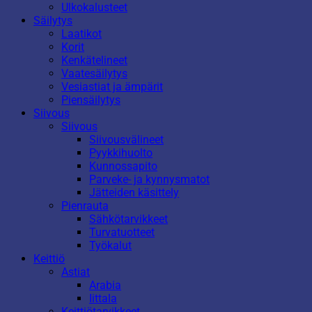
Ulkokalusteet
Säilytys
Laatikot
Korit
Kenkätelineet
Vaatesäilytys
Vesiastiat ja ämpärit
Piensäilytys
Siivous
Siivous
Siivousvälineet
Pyykkihuolto
Kunnossapito
Parveke- ja kynnysmatot
Jätteiden käsittely
Pienrauta
Sähkötarvikkeet
Turvatuotteet
Työkalut
Keittiö
Astiat
Arabia
Iittala
Keittiötarvikkeet