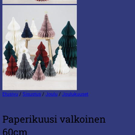
Etusivu
/
Sisustus
/
Joulu
/
Joulukuuset
Paperikuusi valkoinen
60cm