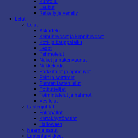
Kuntoilu
Laukut
Retkeily ja veneily
Lelut
Lelut
Askartelu
Keinuhevoset ja keppihevoset
Koti- ja kauppaleikit
Legot
Pehmolelut
Nuket ja nukenvaunut
Nukkekodit
Parkkitalot ja ajoneuvot
Pelit ja soittimet
Pienten lasten lelut
Potkuttelijat
Toimintalelut ja hahmot
Vesilelut
Lastenjuhlat
Foliopallot
Kertakäyttöastiat
Halloween
Naamiaisasut
Lastentarvikkeet