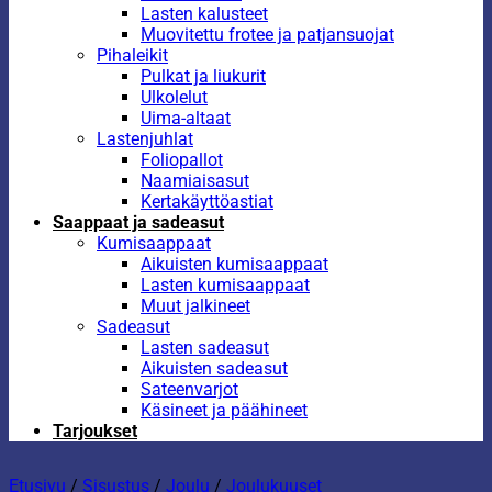
Lasten kalusteet
Muovitettu frotee ja patjansuojat
Pihaleikit
Pulkat ja liukurit
Ulkolelut
Uima-altaat
Lastenjuhlat
Foliopallot
Naamiaisasut
Kertakäyttöastiat
Saappaat ja sadeasut
Kumisaappaat
Aikuisten kumisaappaat
Lasten kumisaappaat
Muut jalkineet
Sadeasut
Lasten sadeasut
Aikuisten sadeasut
Sateenvarjot
Käsineet ja päähineet
Tarjoukset
Etusivu
/
Sisustus
/
Joulu
/
Joulukuuset