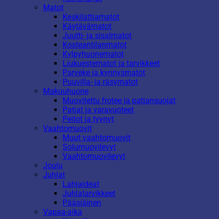
Matot
Keskilattiamatot
Käytävämatot
Juutti- ja sisalmatot
Kosteantilanmatot
Kylpyhuonematot
Liukuestematot ja tarvikkeet
Parveke ja kynnysmatot
Puuvilla- ja räsymatot
Makuuhuone
Muovitettu frotee ja patjansuojat
Patjat ja varavuoteet
Peitot ja tyynyt
Vaahtomuovit
Muut vaahtomuovit
Solumuovilevyt
Vaahtomuovilevyt
Joulu
Juhlat
Lahjaideat
Juhlatarvikkeet
Pääsiäinen
Vapaa-aika