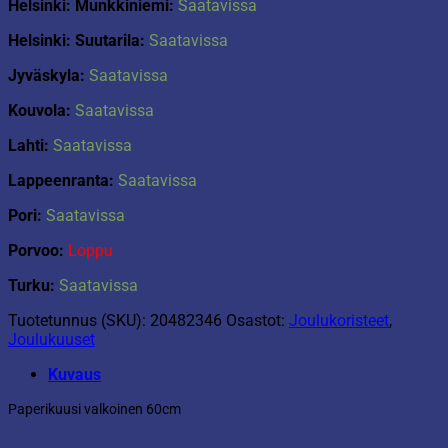
Helsinki: Munkkiniemi:
Saatavissa
Helsinki: Suutarila:
Saatavissa
Jyväskyla:
Saatavissa
Kouvola:
Saatavissa
Lahti:
Saatavissa
Lappeenranta:
Saatavissa
Pori:
Saatavissa
Porvoo:
Loppu
Turku:
Saatavissa
Tuotetunnus (SKU):
20482346
Osastot:
Joulukoristeet
,
Joulukuuset
Kuvaus
Paperikuusi valkoinen 60cm