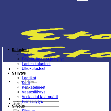
Kalusteet
Tuolit
Pöydät, lipastot ja hyllyt
Lasten kalusteet
Ulkokalusteet
Säilytys
Laatikot
Etsi:
Korit
Kenkätelineet
Vaatesäilytys
Vesiastiat ja ämpärit
Piensäilytys
Etsi:
Siivous
Siivous