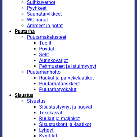
Suihkuverhot
Pyyhkeet
Saunatarvikkeet
WC-harjat
Ammeet ja potat
Puutarha
Puutarhakalusteet
Tuolit
Pöydät
Setit
Aurinkovarjot
Pehmusteet ja istuintyynyt
Puutarhanhoito
Ruukut ja parvekelaatikot
Puutarhatarvikkeet
Puutarhatyökalut
Sisustus
Sisustus
Sisustustyynyt ja huovat
Tekokasvit
Ruukut ja maljakot
Sisustuskorit ja -laatikot
Lyhdyt
Kynttilät