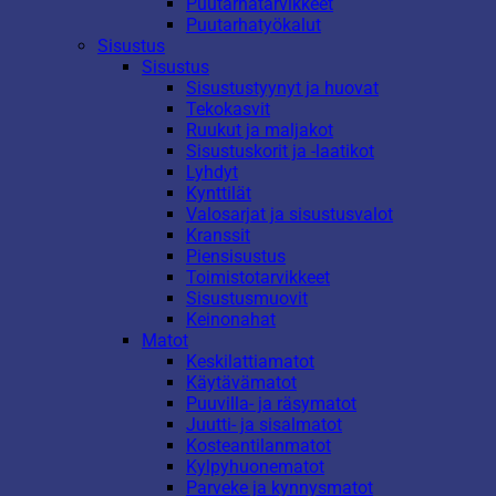
Puutarhatarvikkeet
Puutarhatyökalut
Sisustus
Sisustus
Sisustustyynyt ja huovat
Tekokasvit
Ruukut ja maljakot
Sisustuskorit ja -laatikot
Lyhdyt
Kynttilät
Valosarjat ja sisustusvalot
Kranssit
Piensisustus
Toimistotarvikkeet
Sisustusmuovit
Keinonahat
Matot
Keskilattiamatot
Käytävämatot
Puuvilla- ja räsymatot
Juutti- ja sisalmatot
Kosteantilanmatot
Kylpyhuonematot
Parveke ja kynnysmatot