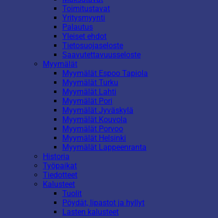
Toimitustavat
Yritysmyynti
Palautus
Yleiset ehdot
Tietosuojaseloste
Saavutettavuusseloste
Myymälät
Myymälät Espoo Tapiola
Myymälät Turku
Myymälät Lahti
Myymälät Pori
Myymälät Jyväskylä
Myymälät Kouvola
Myymälät Porvoo
Myymälät Helsinki
Myymälät Lappeenranta
Historia
Työpaikat
Tiedotteet
Kalusteet
Tuolit
Pöydät, lipastot ja hyllyt
Lasten kalusteet