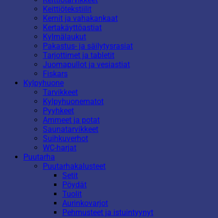
Keittiötekstiilit
Kernit ja vahakankaat
Kertakäyttöastiat
Kylmälaukut
Pakastus- ja säilytysrasiat
Tarjottimet ja tabletit
Juomapullot ja vesiastiat
Fiskars
Kylpyhuone
Tarvikkeet
Kylpyhuonematot
Pyyhkeet
Ammeet ja potat
Saunatarvikkeet
Suihkuverhot
WC-harjat
Puutarha
Puutarhakalusteet
Setit
Pöydät
Tuolit
Aurinkovarjot
Pehmusteet ja istuintyynyt