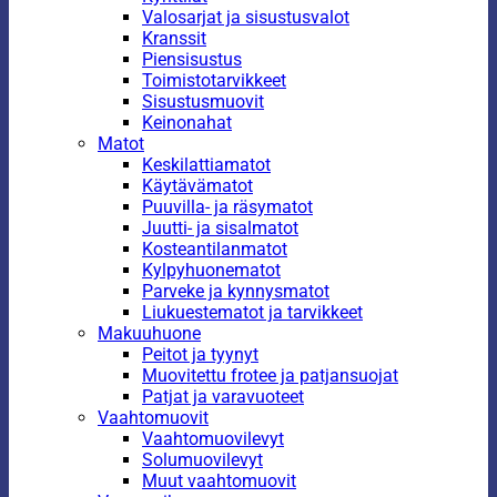
Valosarjat ja sisustusvalot
Kranssit
Piensisustus
Toimistotarvikkeet
Sisustusmuovit
Keinonahat
Matot
Keskilattiamatot
Käytävämatot
Puuvilla- ja räsymatot
Juutti- ja sisalmatot
Kosteantilanmatot
Kylpyhuonematot
Parveke ja kynnysmatot
Liukuestematot ja tarvikkeet
Makuuhuone
Peitot ja tyynyt
Muovitettu frotee ja patjansuojat
Patjat ja varavuoteet
Vaahtomuovit
Vaahtomuovilevyt
Solumuovilevyt
Muut vaahtomuovit