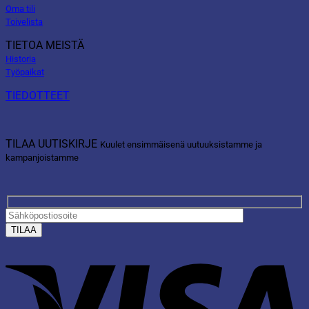
Oma tili
Toivelista
TIETOA MEISTÄ
Historia
Työpaikat
TIEDOTTEET
TILAA UUTISKIRJE
Kuulet ensimmäisenä uutuuksistamme ja
kampanjoistamme
V