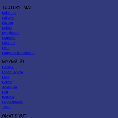
TUOTERYHMÄT
Kalusteet
Säilytys
Siivous
Keittiö
Kylpyhuone
Puutarha
Sisustus
Lelut
Saappaat ja sadeasut
MYYMÄLÄT
Helsinki
Espoo Tapiola
Lahti
Porvoo
Jyväskylä
Pori
Kouvola
Lappeenranta
Turku
OMAT SIVUT