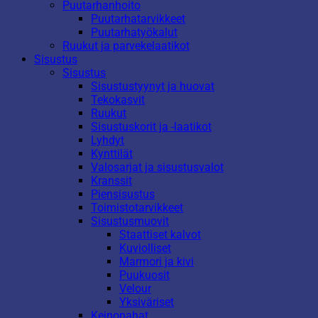
Puutarhanhoito
Puutarhatarvikkeet
Puutarhatyökalut
Ruukut ja parvekelaatikot
Sisustus
Sisustus
Sisustustyynyt ja huovat
Tekokasvit
Ruukut
Sisustuskorit ja -laatikot
Lyhdyt
Kynttilät
Valosarjat ja sisustusvalot
Kranssit
Piensisustus
Toimistotarvikkeet
Sisustusmuovit
Staattiset kalvot
Kuviolliset
Marmori ja kivi
Puukuosit
Velour
Yksiväriset
Keinonahat