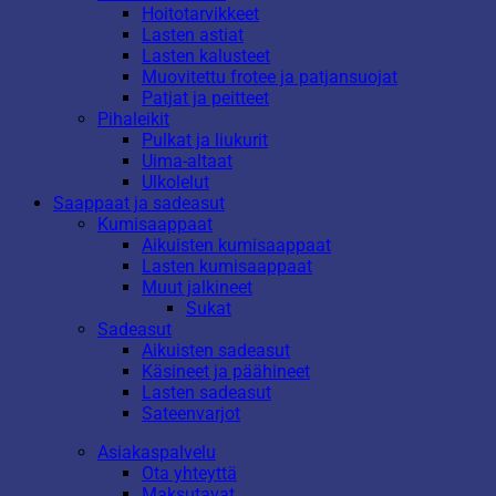
Hoitotarvikkeet
Lasten astiat
Lasten kalusteet
Muovitettu frotee ja patjansuojat
Patjat ja peitteet
Pihaleikit
Pulkat ja liukurit
Uima-altaat
Ulkolelut
Saappaat ja sadeasut
Kumisaappaat
Aikuisten kumisaappaat
Lasten kumisaappaat
Muut jalkineet
Sukat
Sadeasut
Aikuisten sadeasut
Käsineet ja päähineet
Lasten sadeasut
Sateenvarjot
Asiakaspalvelu
Ota yhteyttä
Maksutavat