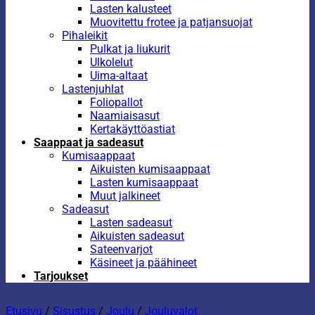
Lasten kalusteet
Muovitettu frotee ja patjansuojat
Pihaleikit
Pulkat ja liukurit
Ulkolelut
Uima-altaat
Lastenjuhlat
Foliopallot
Naamiaisasut
Kertakäyttöastiat
Saappaat ja sadeasut
Kumisaappaat
Aikuisten kumisaappaat
Lasten kumisaappaat
Muut jalkineet
Sadeasut
Lasten sadeasut
Aikuisten sadeasut
Sateenvarjot
Käsineet ja päähineet
Tarjoukset
Etusivu
/
Sisustus
/
Joulu
/
Jouluvalot