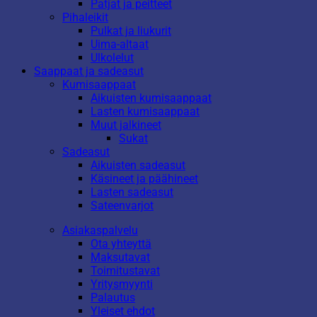
Patjat ja peitteet
Pihaleikit
Pulkat ja liukurit
Uima-altaat
Ulkolelut
Saappaat ja sadeasut
Kumisaappaat
Aikuisten kumisaappaat
Lasten kumisaappaat
Muut jalkineet
Sukat
Sadeasut
Aikuisten sadeasut
Käsineet ja päähineet
Lasten sadeasut
Sateenvarjot
Asiakaspalvelu
Ota yhteyttä
Maksutavat
Toimitustavat
Yritysmyynti
Palautus
Yleiset ehdot