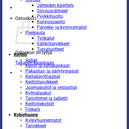
Jätteiden käsittely
Siivousvälineet
Pyykkihuolto
Ostoskori
Kunnossapito
Parveke- ja kynnysmatot
Pienrauta
Työkalut
Sähkötarvikkeet
Turvatuotteet
Ostoskori on tyhjä.
Keittiö
Astiat
Takaisin kauppaan
Kernit ja vahakankaat
Pakastus- ja säilytysrasiat
Kertakäyttöastiat
Keittiötarvikkeet
Juomapullot ja vesiastiat
Kylmälaukut
Tarjottimet ja tabletit
Keittiötekstiilit
Fiskars
Kylpyhuone
Kylpyhuonematot
Tarvikkeet