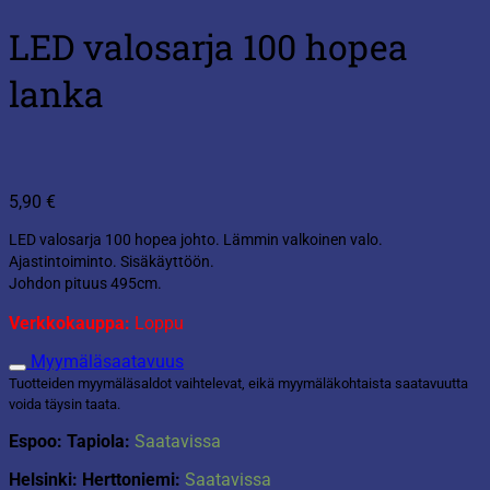
LED valosarja 100 hopea
lanka
5,90
€
LED valosarja 100 hopea johto. Lämmin valkoinen valo.
Ajastintoiminto. Sisäkäyttöön.
Johdon pituus 495cm.
Verkkokauppa:
Loppu
Myymäläsaatavuus
Tuotteiden myymäläsaldot vaihtelevat, eikä myymäläkohtaista saatavuutta
voida täysin taata.
Espoo: Tapiola:
Saatavissa
Helsinki: Herttoniemi:
Saatavissa