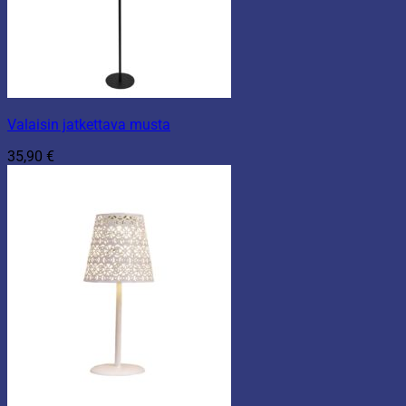
Valaisin jatkettava musta
35,90
€