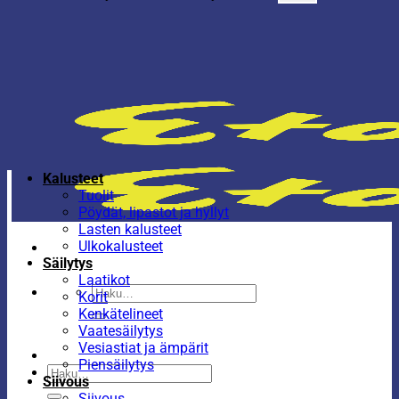
Kalusteet
Tuolit
Pöydät, lipastot ja hyllyt
Lasten kalusteet
Ulkokalusteet
Säilytys
Laatikot
Etsi:
Korit
Kenkätelineet
Vaatesäilytys
Vesiastiat ja ämpärit
Piensäilytys
Etsi:
Siivous
Siivous