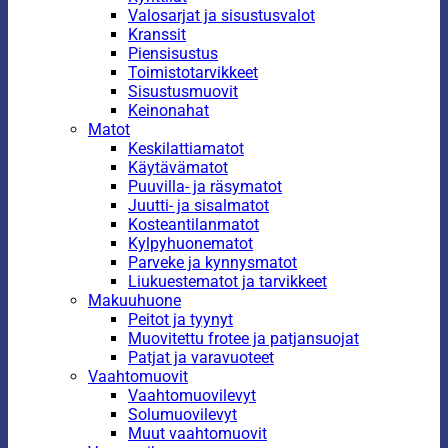
Valosarjat ja sisustusvalot
Kranssit
Piensisustus
Toimistotarvikkeet
Sisustusmuovit
Keinonahat
Matot
Keskilattiamatot
Käytävämatot
Puuvilla- ja räsymatot
Juutti- ja sisalmatot
Kosteantilanmatot
Kylpyhuonematot
Parveke ja kynnysmatot
Liukuestematot ja tarvikkeet
Makuuhuone
Peitot ja tyynyt
Muovitettu frotee ja patjansuojat
Patjat ja varavuoteet
Vaahtomuovit
Vaahtomuovilevyt
Solumuovilevyt
Muut vaahtomuovit