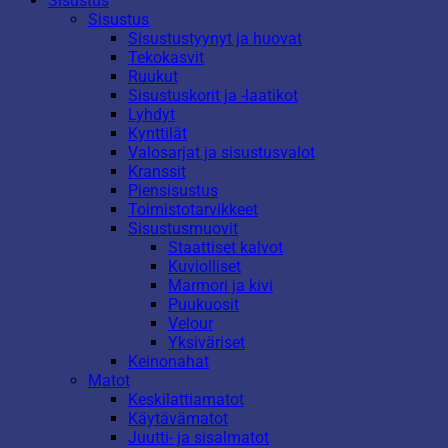
Sisustus
Sisustus
Sisustustyynyt ja huovat
Tekokasvit
Ruukut
Sisustuskorit ja -laatikot
Lyhdyt
Kynttilät
Valosarjat ja sisustusvalot
Kranssit
Piensisustus
Toimistotarvikkeet
Sisustusmuovit
Staattiset kalvot
Kuviolliset
Marmori ja kivi
Puukuosit
Velour
Yksiväriset
Keinonahat
Matot
Keskilattiamatot
Käytävämatot
Juutti- ja sisalmatot