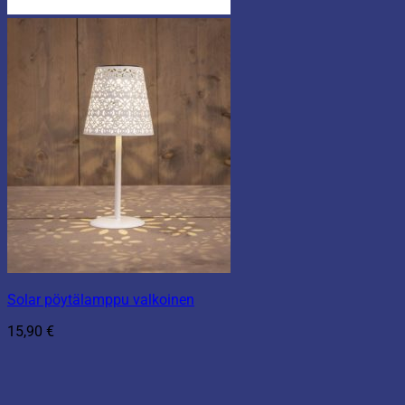
Solar pöytälamppu valkoinen
15,90
€