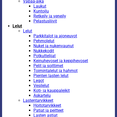
Vapaa-aika
Laukut
Kuntoilu
Retkeily ja veneily
Pelastusliivit
Lelut
Lelut
Parkkitalot ja ajoneuvot
Pehmolelut
Nuket ja nukenvaunut
Nukkekodit
Potkuttelijat
Keinuhevoset ja keppihevoset
Pelit ja soittimet
Toimintalelut ja hahmot
Pienten lasten lelut
Legot
Vesilelut
Koti- ja kauppaleikit
Askartelu
Lastentarvikkeet
Hoitotarvikkeet
Patjat ja peitteet
Lasten astiat