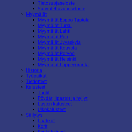
Tietosuojaseloste
Saavutettavuusseloste
Myymälät
Myymälät Espoo Tapiola
Myymälät Turku
Myymälät Lahti
Myymälät Pori
Myymälät Jyväskylä
Myymälät Kouvola
Myymälät Porvoo
Myymälät Helsinki
Myymälät Lappeenranta
Historia
Työpaikat
Tiedotteet
Kalusteet
Tuolit
Pöydät, lipastot ja hyllyt
Lasten kalusteet
Ulkokalusteet
Säilytys
Laatikot
Korit
Kenkätelineet