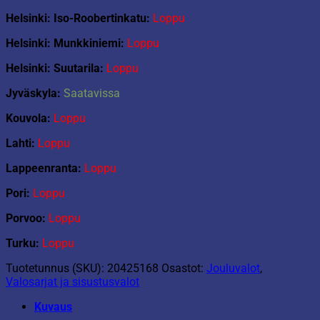
Helsinki: Iso-Roobertinkatu:
Loppu
Helsinki: Munkkiniemi:
Loppu
Helsinki: Suutarila:
Loppu
Jyväskyla:
Saatavissa
Kouvola:
Loppu
Lahti:
Loppu
Lappeenranta:
Loppu
Pori:
Loppu
Porvoo:
Loppu
Turku:
Loppu
Tuotetunnus (SKU):
20425168
Osastot:
Jouluvalot
,
Valosarjat ja sisustusvalot
Kuvaus