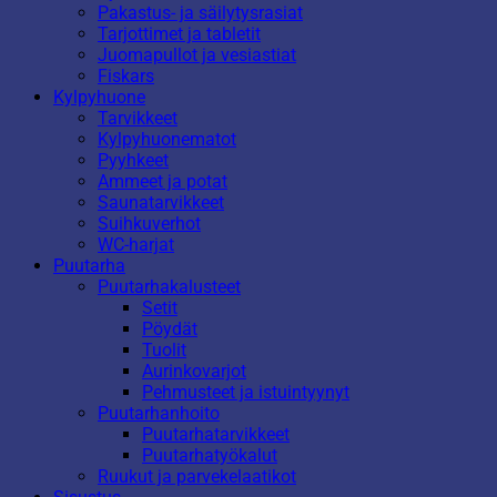
Pakastus- ja säilytysrasiat
Tarjottimet ja tabletit
Juomapullot ja vesiastiat
Fiskars
Kylpyhuone
Tarvikkeet
Kylpyhuonematot
Pyyhkeet
Ammeet ja potat
Saunatarvikkeet
Suihkuverhot
WC-harjat
Puutarha
Puutarhakalusteet
Setit
Pöydät
Tuolit
Aurinkovarjot
Pehmusteet ja istuintyynyt
Puutarhanhoito
Puutarhatarvikkeet
Puutarhatyökalut
Ruukut ja parvekelaatikot