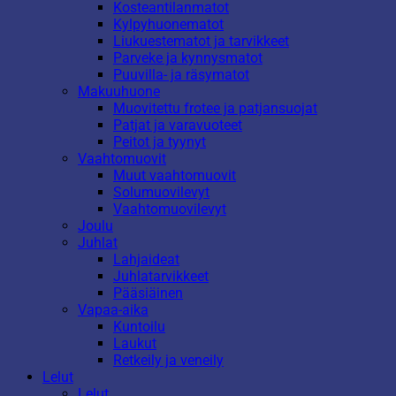
Kosteantilanmatot
Kylpyhuonematot
Liukuestematot ja tarvikkeet
Parveke ja kynnysmatot
Puuvilla- ja räsymatot
Makuuhuone
Muovitettu frotee ja patjansuojat
Patjat ja varavuoteet
Peitot ja tyynyt
Vaahtomuovit
Muut vaahtomuovit
Solumuovilevyt
Vaahtomuovilevyt
Joulu
Juhlat
Lahjaideat
Juhlatarvikkeet
Pääsiäinen
Vapaa-aika
Kuntoilu
Laukut
Retkeily ja veneily
Lelut
Lelut