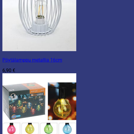
Pöytälamppu metallia 16cm
6,90
€