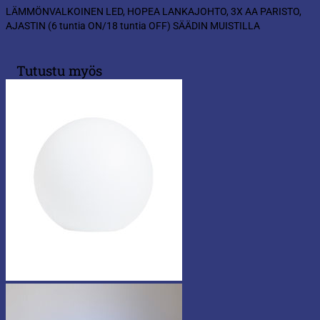
LÄMMÖNVALKOINEN LED, HOPEA LANKAJOHTO, 3X AA PARISTO,
AJASTIN (6 tuntia ON/18 tuntia OFF) SÄÄDIN MUISTILLA
Tutustu myös