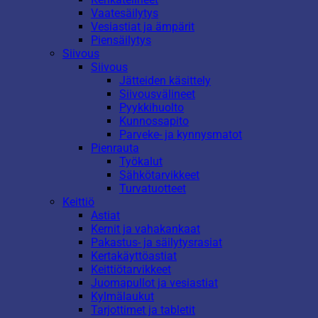
Vaatesäilytys
Vesiastiat ja ämpärit
Piensäilytys
Siivous
Siivous
Jätteiden käsittely
Siivousvälineet
Pyykkihuolto
Kunnossapito
Parveke- ja kynnysmatot
Pienrauta
Työkalut
Sähkötarvikkeet
Turvatuotteet
Keittiö
Astiat
Kernit ja vahakankaat
Pakastus- ja säilytysrasiat
Kertakäyttöastiat
Keittiötarvikkeet
Juomapullot ja vesiastiat
Kylmälaukut
Tarjottimet ja tabletit