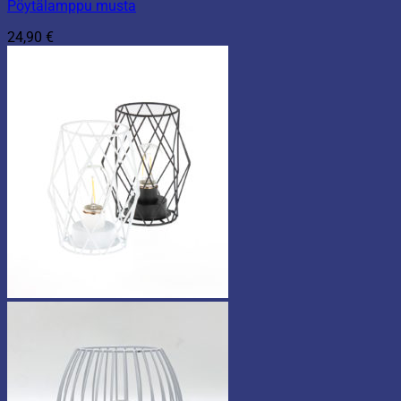
Pöytälamppu musta
24,90
€