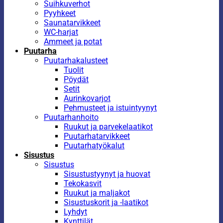
Suihkuverhot
Pyyhkeet
Saunatarvikkeet
WC-harjat
Ammeet ja potat
Puutarha
Puutarhakalusteet
Tuolit
Pöydät
Setit
Aurinkovarjot
Pehmusteet ja istuintyynyt
Puutarhanhoito
Ruukut ja parvekelaatikot
Puutarhatarvikkeet
Puutarhatyökalut
Sisustus
Sisustus
Sisustustyynyt ja huovat
Tekokasvit
Ruukut ja maljakot
Sisustuskorit ja -laatikot
Lyhdyt
Kynttilät