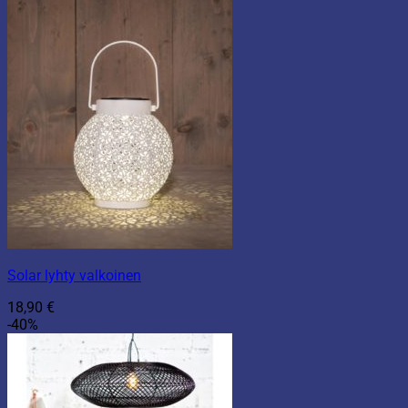
Solar lyhty valkoinen
18,90
€
-40%