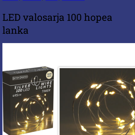
LED valosarja 100 hopea
lanka