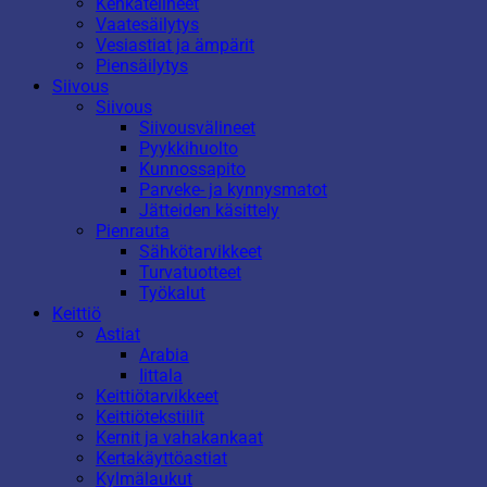
Kenkätelineet
Vaatesäilytys
Vesiastiat ja ämpärit
Piensäilytys
Siivous
Siivous
Siivousvälineet
Pyykkihuolto
Kunnossapito
Parveke- ja kynnysmatot
Jätteiden käsittely
Pienrauta
Sähkötarvikkeet
Turvatuotteet
Työkalut
Keittiö
Astiat
Arabia
Iittala
Keittiötarvikkeet
Keittiötekstiilit
Kernit ja vahakankaat
Kertakäyttöastiat
Kylmälaukut