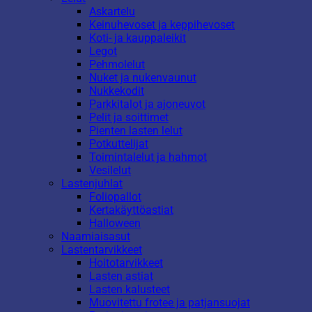
Askartelu
Keinuhevoset ja keppihevoset
Koti- ja kauppaleikit
Legot
Pehmolelut
Nuket ja nukenvaunut
Nukkekodit
Parkkitalot ja ajoneuvot
Pelit ja soittimet
Pienten lasten lelut
Potkuttelijat
Toimintalelut ja hahmot
Vesilelut
Lastenjuhlat
Foliopallot
Kertakäyttöastiat
Halloween
Naamiaisasut
Lastentarvikkeet
Hoitotarvikkeet
Lasten astiat
Lasten kalusteet
Muovitettu frotee ja patjansuojat