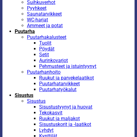
Suihkuverhot
Pyyhkeet
Saunatarvikkeet
WC-harjat
Ammeet ja potat
Puutarha
Puutarhakalusteet
Tuolit
Pöydät
Setit
Aurinkovarjot
Pehmusteet ja istuintyynyt
Puutarhanhoito
Ruukut ja parvekelaatikot
Puutarhatarvikkeet
Puutarhatyökalut
Sisustus
Sisustus
Sisustustyynyt ja huovat
Tekokasvit
Ruukut ja maljakot
Sisustuskorit ja -laatikot
Lyhdyt
Kynttilät