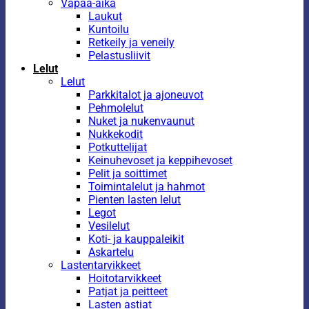
Vapaa-aika
Laukut
Kuntoilu
Retkeily ja veneily
Pelastusliivit
Lelut
Lelut
Parkkitalot ja ajoneuvot
Pehmolelut
Nuket ja nukenvaunut
Nukkekodit
Potkuttelijat
Keinuhevoset ja keppihevoset
Pelit ja soittimet
Toimintalelut ja hahmot
Pienten lasten lelut
Legot
Vesilelut
Koti- ja kauppaleikit
Askartelu
Lastentarvikkeet
Hoitotarvikkeet
Patjat ja peitteet
Lasten astiat