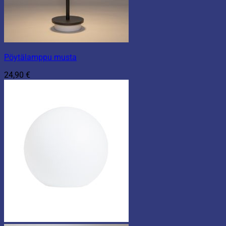
Pöytälamppu musta
24,90
€