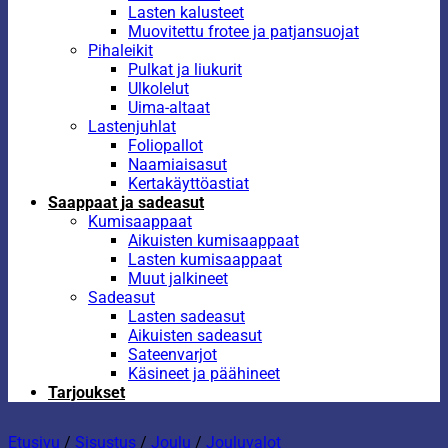
Lasten kalusteet
Muovitettu frotee ja patjansuojat
Pihaleikit
Pulkat ja liukurit
Ulkolelut
Uima-altaat
Lastenjuhlat
Foliopallot
Naamiaisasut
Kertakäyttöastiat
Saappaat ja sadeasut
Kumisaappaat
Aikuisten kumisaappaat
Lasten kumisaappaat
Muut jalkineet
Sadeasut
Lasten sadeasut
Aikuisten sadeasut
Sateenvarjot
Käsineet ja päähineet
Tarjoukset
Etusivu
/
Sisustus
/
Joulu
/
Jouluvalot