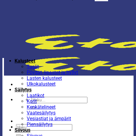
Kalusteet
Tuolit
Pöydät, lipastot ja hyllyt
Lasten kalusteet
Ulkokalusteet
Säilytys
Laatikot
Etsi:
Korit
Kenkätelineet
Vaatesäilytys
Vesiastiat ja ämpärit
Piensäilytys
Etsi:
Siivous
Siivous