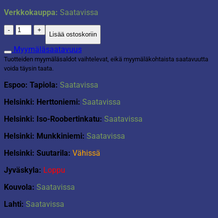
Verkkokauppa:
Saatavissa
Valosarja
Lisää ostoskoriin
672
LED
Myymäläsaatavuus
määrä
Tuotteiden myymäläsaldot vaihtelevat, eikä myymäläkohtaista saatavuutta
voida täysin taata.
Espoo: Tapiola:
Saatavissa
Helsinki: Herttoniemi:
Saatavissa
Helsinki: Iso-Roobertinkatu:
Saatavissa
Helsinki: Munkkiniemi:
Saatavissa
Helsinki: Suutarila:
Vähissä
Jyväskyla:
Loppu
Kouvola:
Saatavissa
Lahti:
Saatavissa