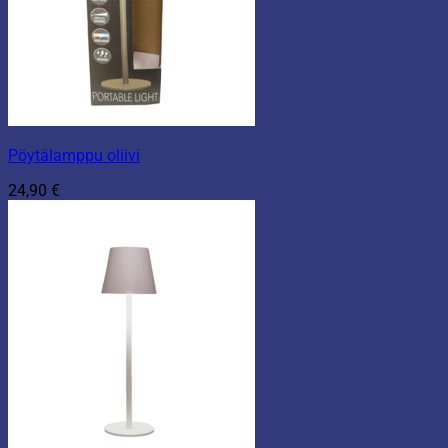
Pöytälamppu oliivi
24,90
€