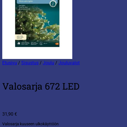
Etusivu
/
Sisustus
/
Joulu
/
Jouluvalot
Valosarja 672 LED
31,90
€
Valosarja kuuseen ulkokäyttöön