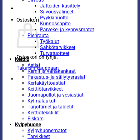
Jätteiden käsittely
Siivousvälineet
Pyykkihuolto
Ostoskori
Kunnossapito
Parveke- ja kynnysmatot
Pienrauta
Työkalut
Sähkötarvikkeet
Turvatuotteet
Ostoskori on tyhjä.
Keittiö
Astiat
Takaisin kauppaan
Kernit ja vahakankaat
Pakastus- ja säilytysrasiat
Kertakäyttöastiat
Keittiötarvikkeet
Juomapullot ja vesiastiat
Kylmälaukut
Tarjottimet ja tabletit
Keittiötekstiilit
Fiskars
Kylpyhuone
Kylpyhuonematot
Tarvikkeet