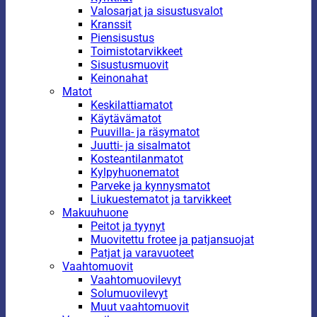
Valosarjat ja sisustusvalot
Kranssit
Piensisustus
Toimistotarvikkeet
Sisustusmuovit
Keinonahat
Matot
Keskilattiamatot
Käytävämatot
Puuvilla- ja räsymatot
Juutti- ja sisalmatot
Kosteantilanmatot
Kylpyhuonematot
Parveke ja kynnysmatot
Liukuestematot ja tarvikkeet
Makuuhuone
Peitot ja tyynyt
Muovitettu frotee ja patjansuojat
Patjat ja varavuoteet
Vaahtomuovit
Vaahtomuovilevyt
Solumuovilevyt
Muut vaahtomuovit