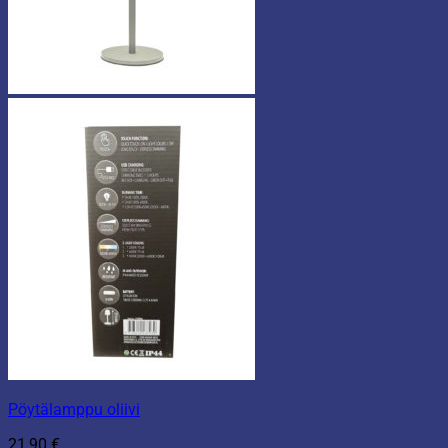
Pöytälamppu oliivi
21,90
€