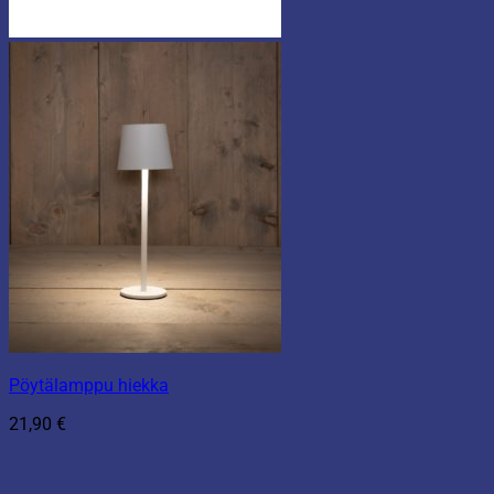
Pöytälamppu hiekka
21,90
€