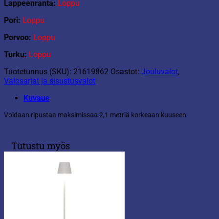
Lappeenranta:
Loppu
Pori:
Loppu
Porvoo:
Loppu
Turku:
Loppu
Tuotetunnus (SKU):
21619862
Osastot:
Jouluvalot
,
Valosarjat ja sisustusvalot
Kuvaus
Voidaan ripustaa maksimissaa 2,1 metriä korkeaan kuuseen
Tutustu myös