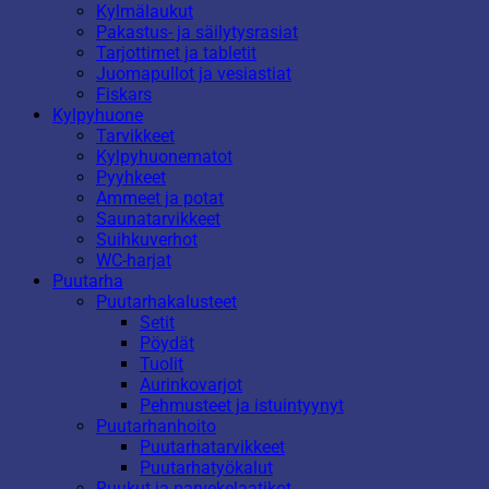
Kylmälaukut
Pakastus- ja säilytysrasiat
Tarjottimet ja tabletit
Juomapullot ja vesiastiat
Fiskars
Kylpyhuone
Tarvikkeet
Kylpyhuonematot
Pyyhkeet
Ammeet ja potat
Saunatarvikkeet
Suihkuverhot
WC-harjat
Puutarha
Puutarhakalusteet
Setit
Pöydät
Tuolit
Aurinkovarjot
Pehmusteet ja istuintyynyt
Puutarhanhoito
Puutarhatarvikkeet
Puutarhatyökalut
Ruukut ja parvekelaatikot