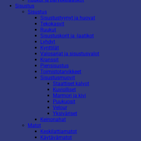
Sisustus
Sisustus
Sisustustyynyt ja huovat
Tekokasvit
Ruukut
Sisustuskorit ja -laatikot
Lyhdyt
Kynttilät
Valosarjat ja sisustusvalot
Kranssit
Piensisustus
Toimistotarvikkeet
Sisustusmuovit
Staattiset kalvot
Kuviolliset
Marmori ja kivi
Puukuosit
Velour
Yksiväriset
Keinonahat
Matot
Keskilattiamatot
Käytävämatot