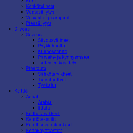
Korit
Kenkätelineet
Vaatesäilytys
Vesiastiat ja ämpärit
Piensäilytys
Siivous
Siivous
Siivousvälineet
Pyykkihuolto
Kunnossapito
Parveke- ja kynnysmatot
Jätteiden käsittely
Pienrauta
Sähkötarvikkeet
Turvatuotteet
Työkalut
Keittiö
Astiat
Arabia
Iittala
Keittiötarvikkeet
Keittiötekstiilit
Kernit ja vahakankaat
Kertakäyttöastiat