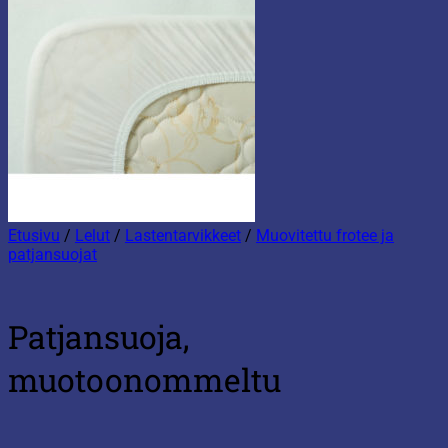
Etusivu
/
Lelut
/
Lastentarvikkeet
/
Muovitettu frotee ja
patjansuojat
Patjansuoja,
muotoonommeltu