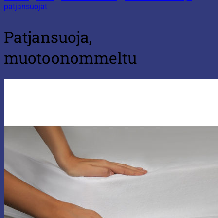
patjansuojat
Patjansuoja,
muotoonommeltu