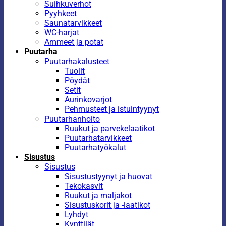
Suihkuverhot
Pyyhkeet
Saunatarvikkeet
WC-harjat
Ammeet ja potat
Puutarha
Puutarhakalusteet
Tuolit
Pöydät
Setit
Aurinkovarjot
Pehmusteet ja istuintyynyt
Puutarhanhoito
Ruukut ja parvekelaatikot
Puutarhatarvikkeet
Puutarhatyökalut
Sisustus
Sisustus
Sisustustyynyt ja huovat
Tekokasvit
Ruukut ja maljakot
Sisustuskorit ja -laatikot
Lyhdyt
Kynttilät