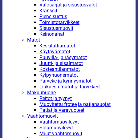
Valosarjat ja sisustusvalot
Kranssit
Piensisustus
Toimistotarvikkeet
Sisustusmuovit
Keinonahat
Matot
Keskilattiamatot
Käytävämatot
Puuvilla- ja räsymatot
Juutti- ja sisalmatot
Kosteantilanmatot
Kylpyhuonematot
Parveke ja kynnysmatot
Liukuestematot ja tarvikkeet
Makuuhuone
Peitot ja tyynyt
Muovitettu frotee ja patjansuojat
Patjat ja varavuoteet
Vaahtomuovit
Vaahtomuovilevyt
Solumuovilevyt
Muut vaahtomuovit