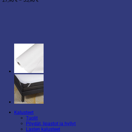
27,90
€
–
55,90
€
27,90 €
-
55,90 €
Kalusteet
Tuolit
Pöydät, lipastot ja hyllyt
Lasten kalusteet