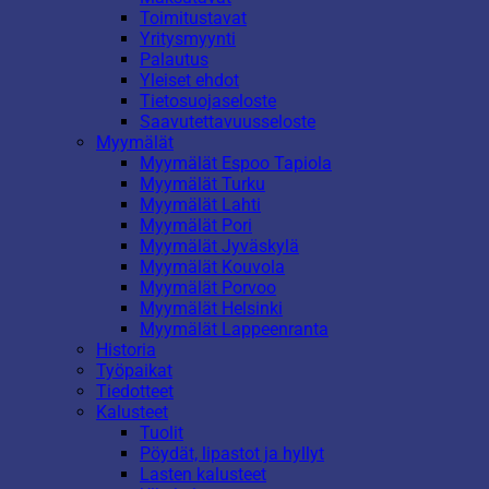
Toimitustavat
Yritysmyynti
Palautus
Yleiset ehdot
Tietosuojaseloste
Saavutettavuusseloste
Myymälät
Myymälät Espoo Tapiola
Myymälät Turku
Myymälät Lahti
Myymälät Pori
Myymälät Jyväskylä
Myymälät Kouvola
Myymälät Porvoo
Myymälät Helsinki
Myymälät Lappeenranta
Historia
Työpaikat
Tiedotteet
Kalusteet
Tuolit
Pöydät, lipastot ja hyllyt
Lasten kalusteet