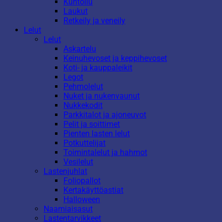
Kuntoilu
Laukut
Retkeily ja veneily
Lelut
Lelut
Askartelu
Keinuhevoset ja keppihevoset
Koti- ja kauppaleikit
Legot
Pehmolelut
Nuket ja nukenvaunut
Nukkekodit
Parkkitalot ja ajoneuvot
Pelit ja soittimet
Pienten lasten lelut
Potkuttelijat
Toimintalelut ja hahmot
Vesilelut
Lastenjuhlat
Foliopallot
Kertakäyttöastiat
Halloween
Naamiaisasut
Lastentarvikkeet