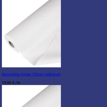
Muovitettu frotee 150cm valkoinen
19,90
€
/m