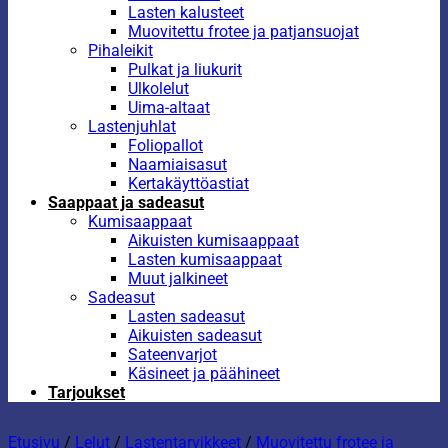
Lasten kalusteet
Muovitettu frotee ja patjansuojat
Pihaleikit
Pulkat ja liukurit
Ulkolelut
Uima-altaat
Lastenjuhlat
Foliopallot
Naamiaisasut
Kertakäyttöastiat
Saappaat ja sadeasut
Kumisaappaat
Aikuisten kumisaappaat
Lasten kumisaappaat
Muut jalkineet
Sadeasut
Lasten sadeasut
Aikuisten sadeasut
Sateenvarjot
Käsineet ja päähineet
Tarjoukset
Etusivu
/
Lelut
/
Lastentarvikkeet
/
Muovitettu frotee ja