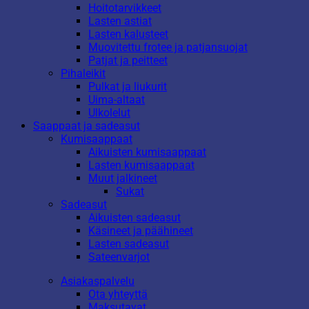
Hoitotarvikkeet
Lasten astiat
Lasten kalusteet
Muovitettu frotee ja patjansuojat
Patjat ja peitteet
Pihaleikit
Pulkat ja liukurit
Uima-altaat
Ulkolelut
Saappaat ja sadeasut
Kumisaappaat
Aikuisten kumisaappaat
Lasten kumisaappaat
Muut jalkineet
Sukat
Sadeasut
Aikuisten sadeasut
Käsineet ja päähineet
Lasten sadeasut
Sateenvarjot
Asiakaspalvelu
Ota yhteyttä
Maksutavat