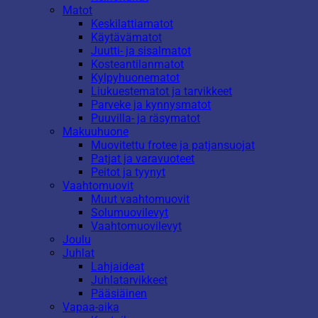
Matot
Keskilattiamatot
Käytävämatot
Juutti- ja sisalmatot
Kosteantilanmatot
Kylpyhuonematot
Liukuestematot ja tarvikkeet
Parveke ja kynnysmatot
Puuvilla- ja räsymatot
Makuuhuone
Muovitettu frotee ja patjansuojat
Patjat ja varavuoteet
Peitot ja tyynyt
Vaahtomuovit
Muut vaahtomuovit
Solumuovilevyt
Vaahtomuovilevyt
Joulu
Juhlat
Lahjaideat
Juhlatarvikkeet
Pääsiäinen
Vapaa-aika