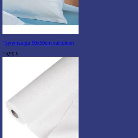
Tyynynsuoja 50x60cm valkoinen
15,90
€