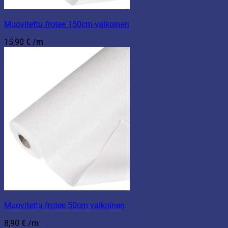
Muovitettu frotee 150cm valkoinen
15,90
€
/m
Muovitettu frotee 50cm valkoinen
8,90
€
/m