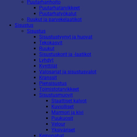
Puutarhanhoito
Puutarhatarvikkeet
Puutarhatyökalut
Ruukut ja parvekelaatikot
Sisustus
Sisustus
Sisustustyynyt ja huovat
Tekokasvit
Ruukut
Sisustuskorit ja -laatikot
Lyhdyt
Kynttilät
Valosarjat ja sisustusvalot
Kranssit
Piensisustus
Toimistotarvikkeet
Sisustusmuovit
Staattiset kalvot
Kuviolliset
Marmori ja kivi
Puukuosit
Velour
Yksiväriset
Keinonahat