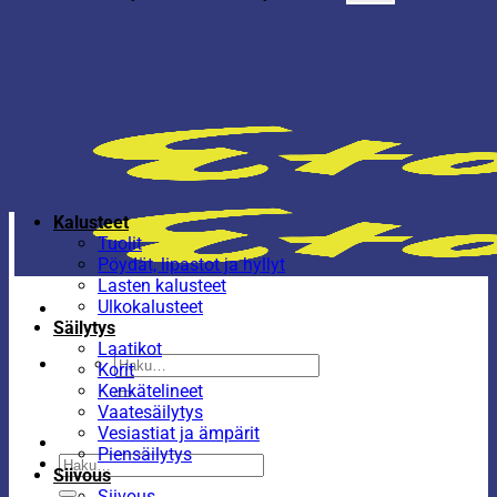
Kalusteet
Tuolit
Pöydät, lipastot ja hyllyt
Lasten kalusteet
Ulkokalusteet
Säilytys
Laatikot
Etsi:
Korit
Kenkätelineet
Vaatesäilytys
Vesiastiat ja ämpärit
Piensäilytys
Etsi:
Siivous
Siivous