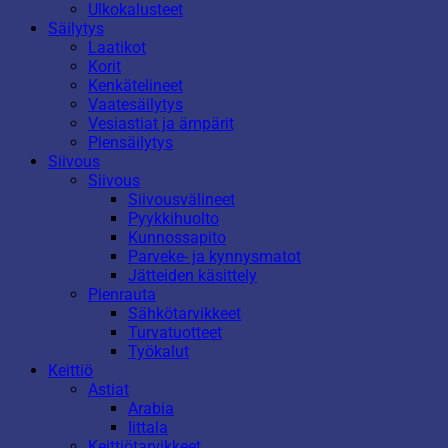
Ulkokalusteet
Säilytys
Laatikot
Korit
Kenkätelineet
Vaatesäilytys
Vesiastiat ja ämpärit
Piensäilytys
Siivous
Siivous
Siivousvälineet
Pyykkihuolto
Kunnossapito
Parveke- ja kynnysmatot
Jätteiden käsittely
Pienrauta
Sähkötarvikkeet
Turvatuotteet
Työkalut
Keittiö
Astiat
Arabia
Iittala
Keittiötarvikkeet