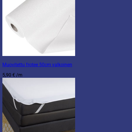
Muovitettu frotee 50cm valkoinen
5,90
€
/m