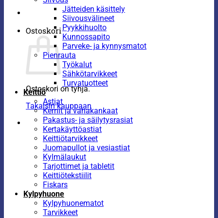
Jätteiden käsittely
Siivousvälineet
Pyykkihuolto
Ostoskori
Kunnossapito
Parveke- ja kynnysmatot
Pienrauta
Työkalut
Sähkötarvikkeet
Turvatuotteet
Ostoskori on tyhjä.
Keittiö
Astiat
Takaisin kauppaan
Kernit ja vahakankaat
Pakastus- ja säilytysrasiat
Kertakäyttöastiat
Keittiötarvikkeet
Juomapullot ja vesiastiat
Kylmälaukut
Tarjottimet ja tabletit
Keittiötekstiilit
Fiskars
Kylpyhuone
Kylpyhuonematot
Tarvikkeet