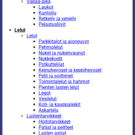
Vapaa-aika
Laukut
Kuntoilu
Retkeily ja veneily
Pelastusliivit
Lelut
Lelut
Parkkitalot ja ajoneuvot
Pehmolelut
Nuket ja nukenvaunut
Nukkekodit
Potkuttelijat
Keinuhevoset ja keppihevoset
Pelit ja soittimet
Toimintalelut ja hahmot
Pienten lasten lelut
Legot
Vesilelut
Koti- ja kauppaleikit
Askartelu
Lastentarvikkeet
Hoitotarvikkeet
Patjat ja peitteet
Lasten astiat