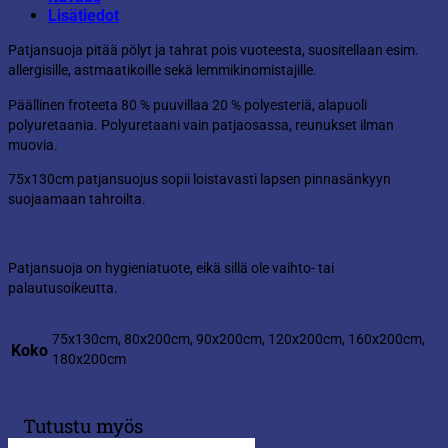
Lisätiedot
Patjansuoja pitää pölyt ja tahrat pois vuoteesta, suositellaan esim.
allergisille, astmaatikoille sekä lemmikinomistajille.
Päällinen froteeta 80 % puuvillaa 20 % polyesteriä, alapuoli
polyuretaania. Polyuretaani vain patjaosassa, reunukset ilman
muovia.
75x130cm patjansuojus sopii loistavasti lapsen pinnasänkyyn
suojaamaan tahroilta.
Patjansuoja on hygieniatuote, eikä sillä ole vaihto- tai
palautusoikeutta.
75x130cm, 80x200cm, 90x200cm, 120x200cm, 160x200cm,
Koko
180x200cm
Tutustu myös