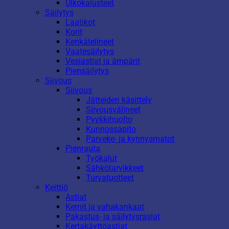
Ulkokalusteet
Säilytys
Laatikot
Korit
Kenkätelineet
Vaatesäilytys
Vesiastiat ja ämpärit
Piensäilytys
Siivous
Siivous
Jätteiden käsittely
Siivousvälineet
Pyykkihuolto
Kunnossapito
Parveke- ja kynnysmatot
Pienrauta
Työkalut
Sähkötarvikkeet
Turvatuotteet
Keittiö
Astiat
Kernit ja vahakankaat
Pakastus- ja säilytysrasiat
Kertakäyttöastiat