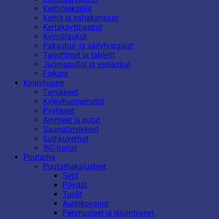
Keittiötekstiilit
Kernit ja vahakankaat
Kertakäyttöastiat
Kylmälaukut
Pakastus- ja säilytysrasiat
Tarjottimet ja tabletit
Juomapullot ja vesiastiat
Fiskars
Kylpyhuone
Tarvikkeet
Kylpyhuonematot
Pyyhkeet
Ammeet ja potat
Saunatarvikkeet
Suihkuverhot
WC-harjat
Puutarha
Puutarhakalusteet
Setit
Pöydät
Tuolit
Aurinkovarjot
Pehmusteet ja istuintyynyt