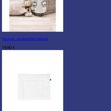
Vauvan neulepeitto leijona
19,90
€