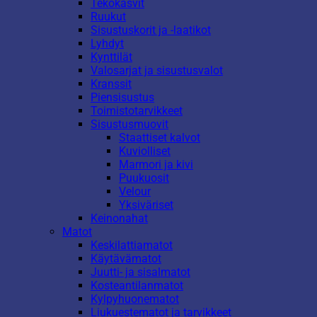
Tekokasvit
Ruukut
Sisustuskorit ja -laatikot
Lyhdyt
Kynttilät
Valosarjat ja sisustusvalot
Kranssit
Piensisustus
Toimistotarvikkeet
Sisustusmuovit
Staattiset kalvot
Kuviolliset
Marmori ja kivi
Puukuosit
Velour
Yksiväriset
Keinonahat
Matot
Keskilattiamatot
Käytävämatot
Juutti- ja sisalmatot
Kosteantilanmatot
Kylpyhuonematot
Liukuestematot ja tarvikkeet