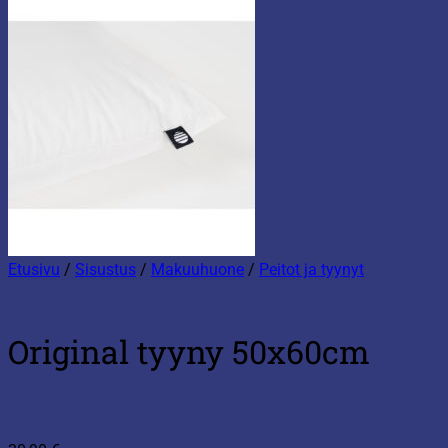
Etusivu
/
Sisustus
/
Makuuhuone
/
Peitot ja tyynyt
Original tyyny 50x60cm