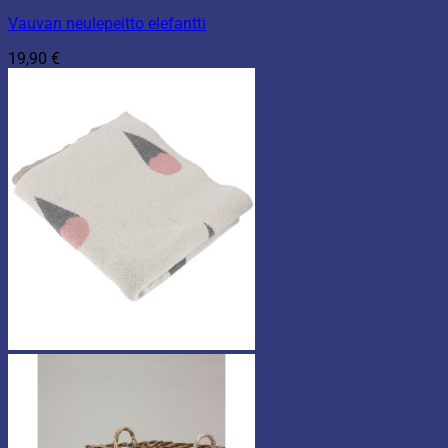
Vauvan neulepeitto elefantti
19,90
€