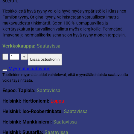
30,90
€
Tiesitkö, että hyvä tyyny voi olla hyvä myös ympäristölle? Klassinen
Familon tyyny, Original-tyyny, valmistetaan vastuullisesti mutta
mukavuudesta tinkimättä. Se on 100 % luomupuuvillaa ja
kierrätyskuitua ja turvallinen valinta myös allergikoille. Pehmeänä,
ilmavana ja normaalikorkuisena se on hyvä tyyny monen tarpeisiin.
Verkkokauppa:
Saatavissa
Original
Lisää ostoskoriin
tyyny
50x60cm
Myymäläsaatavuus
määrä
Tuotteiden myymäläsaldot vaihtelevat, eikä myymäläkohtaista saatavuutta
voida täysin taata.
Espoo: Tapiola:
Saatavissa
Helsinki: Herttoniemi:
Loppu
Helsinki: Iso-Roobertinkatu:
Saatavissa
Helsinki: Munkkiniemi:
Saatavissa
Helsinki: Suutarila:
Saatavissa