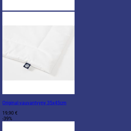
Original-vauvantyyny 35x45cm
19,90
€
-39%