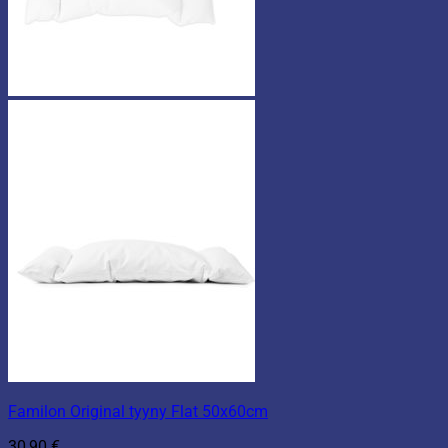
Familon Original tyyny Flat 50x60cm
30,90
€