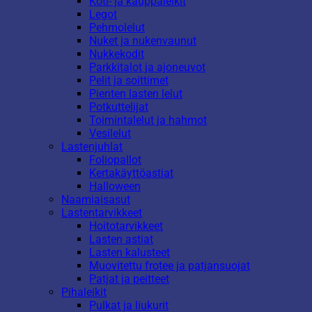
Koti- ja kauppaleikit
Legot
Pehmolelut
Nuket ja nukenvaunut
Nukkekodit
Parkkitalot ja ajoneuvot
Pelit ja soittimet
Pienten lasten lelut
Potkuttelijat
Toimintalelut ja hahmot
Vesilelut
Lastenjuhlat
Foliopallot
Kertakäyttöastiat
Halloween
Naamiaisasut
Lastentarvikkeet
Hoitotarvikkeet
Lasten astiat
Lasten kalusteet
Muovitettu frotee ja patjansuojat
Patjat ja peitteet
Pihaleikit
Pulkat ja liukurit