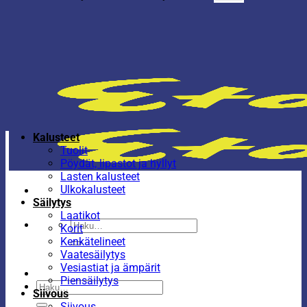
Kalusteet
Tuolit
Pöydät, lipastot ja hyllyt
Lasten kalusteet
Ulkokalusteet
Säilytys
Laatikot
Etsi:
Korit
Kenkätelineet
Vaatesäilytys
Vesiastiat ja ämpärit
Piensäilytys
Etsi:
Siivous
Siivous