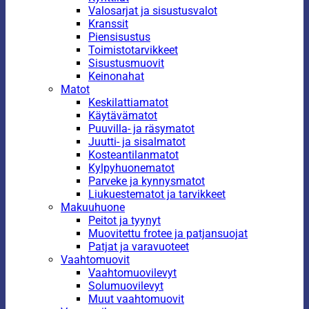
Valosarjat ja sisustusvalot
Kranssit
Piensisustus
Toimistotarvikkeet
Sisustusmuovit
Keinonahat
Matot
Keskilattiamatot
Käytävämatot
Puuvilla- ja räsymatot
Juutti- ja sisalmatot
Kosteantilanmatot
Kylpyhuonematot
Parveke ja kynnysmatot
Liukuestematot ja tarvikkeet
Makuuhuone
Peitot ja tyynyt
Muovitettu frotee ja patjansuojat
Patjat ja varavuoteet
Vaahtomuovit
Vaahtomuovilevyt
Solumuovilevyt
Muut vaahtomuovit