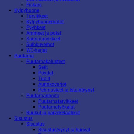
Fiskars
Kylpyhuone
Tarvikkeet
Kylpyhuonematot
Pyyhkeet
Ammeet ja potat
Saunatarvikkeet
Suihkuverhot
WC-harjat
Puutarha
Puutarhakalusteet
Setit
Pöydät
Tuolit
Aurinkovarjot
Pehmusteet ja istuintyynyt
Puutarhanhoito
Puutarhatarvikkeet
Puutarhatyökalut
Ruukut ja parvekelaatikot
Sisustus
Sisustus
Sisustustyynyt ja huovat