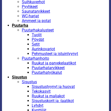
Suihkuverhot
Pyyhkeet
Saunatarvikkeet
WC-harjat
Ammeet ja potat
Puutarha
Puutarhakalusteet
Tuolit
Pöydät
Setit
Aurinkovarjot
Pehmusteet ja istuintyynyt
Puutarhanhoito
Ruukut ja parvekelaatikot
Puutarhatarvikkeet
Puutarhatyökalut
Sisustus
Sisustus
Sisustustyynyt ja huovat
Tekokasvit
Ruukut ja maljakot
Sisustuskorit ja -laatikot
Lyhdyt
Kynttilät