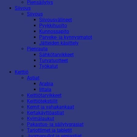
Piensäilytys
Siivous
Siivous
Siivousvälineet
Pyykkihuolto
Kunnossapito
Parveke- ja kynnysmatot
Jätteiden käsittely
Pienrauta
Sähkötarvikkeet
Turvatuotteet
Työkalut
Keittiö
Astiat
Arabia
Iittala
Keittiötarvikkeet
Keittiötekstiilit
Kernit ja vahakankaat
Kertakäyttöastiat
Kylmälaukut
Pakastus- ja säilytysrasiat
Tarjottimet ja tabletit
Juomapullot ja vesiastiat