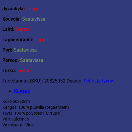
Jyväskyla:
Loppu
Kouvola:
Saatavissa
Lahti:
Loppu
Lappeenranta:
Loppu
Pori:
Saatavissa
Porvoo:
Saatavissa
Turku:
Loppu
Tuotetunnus (SKU):
20825052
Osasto:
Peitot ja tyynyt
Kuvaus
Koko 50x60cm
Kangas: 100 % puuvilla (orgaaninen)
Täyte: 100 % polyesteri (Cirrus®)
Väri: valkoinen
Valmistettu: Viro