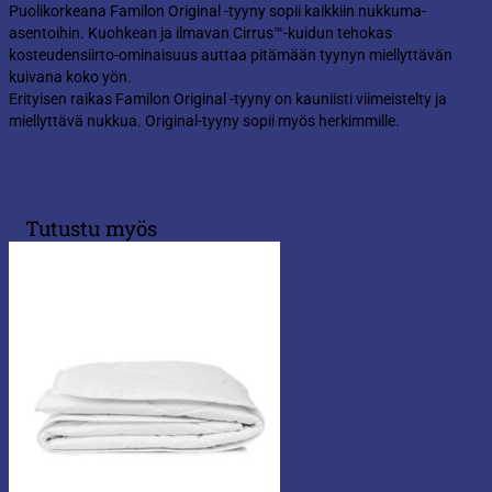
Puolikorkeana Familon Original -tyyny sopii kaikkiin nukkuma-
asentoihin. Kuohkean ja ilmavan Cirrus™-kuidun tehokas
kosteudensiirto-ominaisuus auttaa pitämään tyynyn miellyttävän
kuivana koko yön.
Erityisen raikas Familon Original -tyyny on kauniisti viimeistelty ja
miellyttävä nukkua. Original-tyyny sopii myös herkimmille.
Tutustu myös