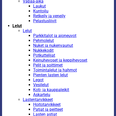
Vapaa-aika
Laukut
Kuntoilu
Retkeily ja veneily
Pelastusliivit
Lelut
Lelut
Parkkitalot ja ajoneuvot
Pehmolelut
Nuket ja nukenvaunut
Nukkekodit
Potkuttelijat
Keinuhevoset ja keppihevoset
Pelit ja soittimet
Toimintalelut ja hahmot
Pienten lasten lelut
Legot
Vesilelut
Koti- ja kauppaleikit
Askartelu
Lastentarvikkeet
Hoitotarvikkeet
Patjat ja peitteet
Lasten astiat