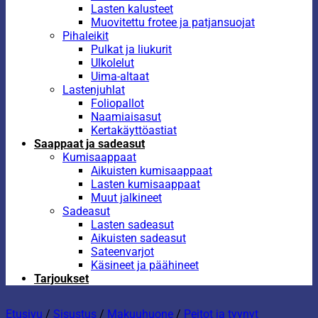
Lasten kalusteet
Muovitettu frotee ja patjansuojat
Pihaleikit
Pulkat ja liukurit
Ulkolelut
Uima-altaat
Lastenjuhlat
Foliopallot
Naamiaisasut
Kertakäyttöastiat
Saappaat ja sadeasut
Kumisaappaat
Aikuisten kumisaappaat
Lasten kumisaappaat
Muut jalkineet
Sadeasut
Lasten sadeasut
Aikuisten sadeasut
Sateenvarjot
Käsineet ja päähineet
Tarjoukset
Etusivu
/
Sisustus
/
Makuuhuone
/
Peitot ja tyynyt