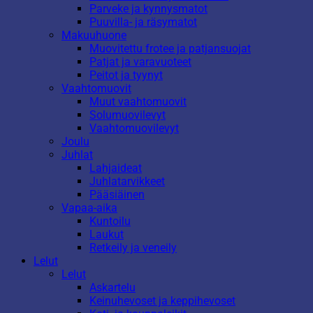
Parveke ja kynnysmatot
Puuvilla- ja räsymatot
Makuuhuone
Muovitettu frotee ja patjansuojat
Patjat ja varavuoteet
Peitot ja tyynyt
Vaahtomuovit
Muut vaahtomuovit
Solumuovilevyt
Vaahtomuovilevyt
Joulu
Juhlat
Lahjaideat
Juhlatarvikkeet
Pääsiäinen
Vapaa-aika
Kuntoilu
Laukut
Retkeily ja veneily
Lelut
Lelut
Askartelu
Keinuhevoset ja keppihevoset