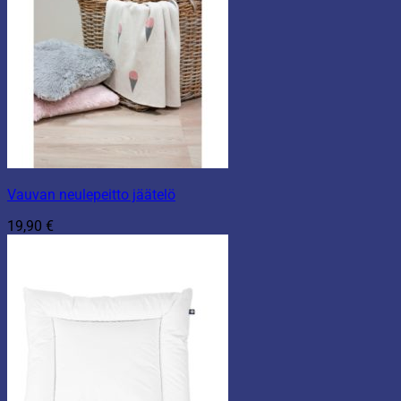
Vauvan neulepeitto jäätelö
19,90
€