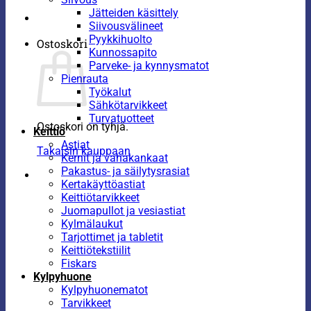
Jätteiden käsittely
Siivousvälineet
Pyykkihuolto
Ostoskori
Kunnossapito
Parveke- ja kynnysmatot
Pienrauta
Työkalut
Sähkötarvikkeet
Turvatuotteet
Ostoskori on tyhjä.
Keittiö
Astiat
Takaisin kauppaan
Kernit ja vahakankaat
Pakastus- ja säilytysrasiat
Kertakäyttöastiat
Keittiötarvikkeet
Juomapullot ja vesiastiat
Kylmälaukut
Tarjottimet ja tabletit
Keittiötekstiilit
Fiskars
Kylpyhuone
Kylpyhuonematot
Tarvikkeet