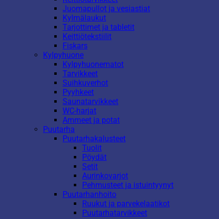
Juomapullot ja vesiastiat
Kylmälaukut
Tarjottimet ja tabletit
Keittiötekstiilit
Fiskars
Kylpyhuone
Kylpyhuonematot
Tarvikkeet
Suihkuverhot
Pyyhkeet
Saunatarvikkeet
WC-harjat
Ammeet ja potat
Puutarha
Puutarhakalusteet
Tuolit
Pöydät
Setit
Aurinkovarjot
Pehmusteet ja istuintyynyt
Puutarhanhoito
Ruukut ja parvekelaatikot
Puutarhatarvikkeet