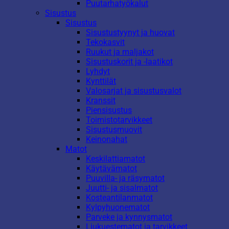
Puutarhatyökalut
Sisustus
Sisustus
Sisustustyynyt ja huovat
Tekokasvit
Ruukut ja maljakot
Sisustuskorit ja -laatikot
Lyhdyt
Kynttilät
Valosarjat ja sisustusvalot
Kranssit
Piensisustus
Toimistotarvikkeet
Sisustusmuovit
Keinonahat
Matot
Keskilattiamatot
Käytävämatot
Puuvilla- ja räsymatot
Juutti- ja sisalmatot
Kosteantilanmatot
Kylpyhuonematot
Parveke ja kynnysmatot
Liukuestematot ja tarvikkeet