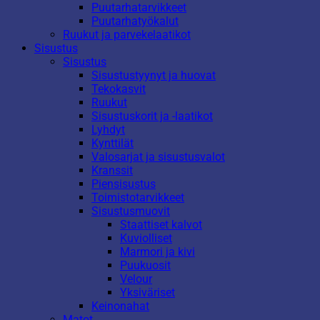
Puutarhatarvikkeet
Puutarhatyökalut
Ruukut ja parvekelaatikot
Sisustus
Sisustus
Sisustustyynyt ja huovat
Tekokasvit
Ruukut
Sisustuskorit ja -laatikot
Lyhdyt
Kynttilät
Valosarjat ja sisustusvalot
Kranssit
Piensisustus
Toimistotarvikkeet
Sisustusmuovit
Staattiset kalvot
Kuviolliset
Marmori ja kivi
Puukuosit
Velour
Yksiväriset
Keinonahat
Matot