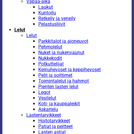
Vapaa-aika
Laukut
Kuntoilu
Retkeily ja veneily
Pelastusliivit
Lelut
Lelut
Parkkitalot ja ajoneuvot
Pehmolelut
Nuket ja nukenvaunut
Nukkekodit
Potkuttelijat
Keinuhevoset ja keppihevoset
Pelit ja soittimet
Toimintalelut ja hahmot
Pienten lasten lelut
Legot
Vesilelut
Koti- ja kauppaleikit
Askartelu
Lastentarvikkeet
Hoitotarvikkeet
Patjat ja peitteet
Lasten astiat