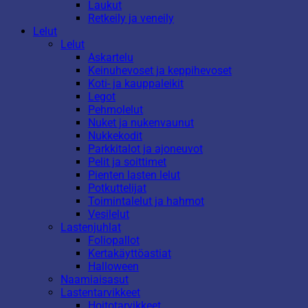
Laukut
Retkeily ja veneily
Lelut
Lelut
Askartelu
Keinuhevoset ja keppihevoset
Koti- ja kauppaleikit
Legot
Pehmolelut
Nuket ja nukenvaunut
Nukkekodit
Parkkitalot ja ajoneuvot
Pelit ja soittimet
Pienten lasten lelut
Potkuttelijat
Toimintalelut ja hahmot
Vesilelut
Lastenjuhlat
Foliopallot
Kertakäyttöastiat
Halloween
Naamiaisasut
Lastentarvikkeet
Hoitotarvikkeet