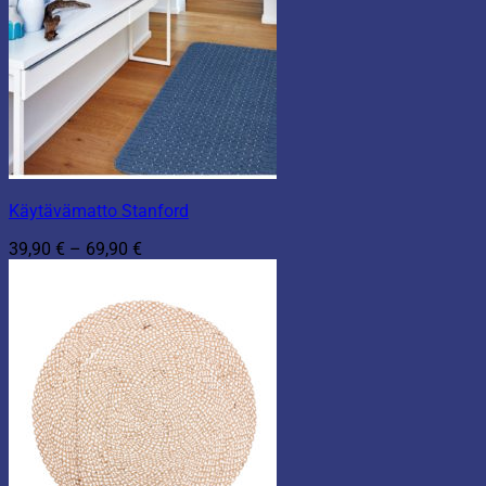
Käytävämatto Stanford
Hintaluokka:
39,90
€
–
69,90
€
39,90 €
-
69,90 €