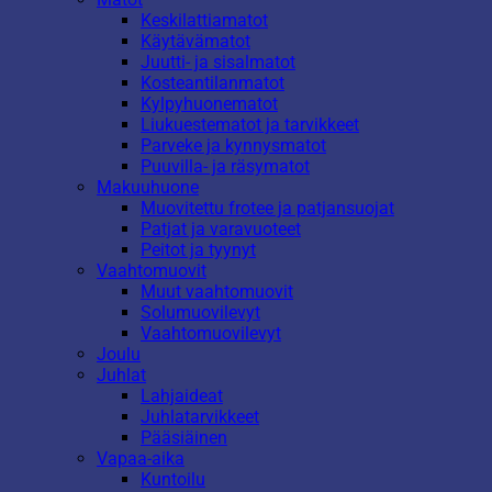
Keskilattiamatot
Käytävämatot
Juutti- ja sisalmatot
Kosteantilanmatot
Kylpyhuonematot
Liukuestematot ja tarvikkeet
Parveke ja kynnysmatot
Puuvilla- ja räsymatot
Makuuhuone
Muovitettu frotee ja patjansuojat
Patjat ja varavuoteet
Peitot ja tyynyt
Vaahtomuovit
Muut vaahtomuovit
Solumuovilevyt
Vaahtomuovilevyt
Joulu
Juhlat
Lahjaideat
Juhlatarvikkeet
Pääsiäinen
Vapaa-aika
Kuntoilu