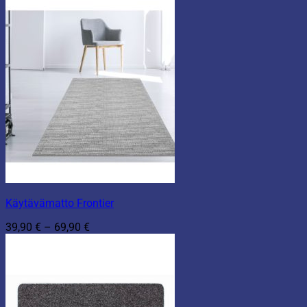
Käytävämatto Frontier
Hintaluokka:
39,90
€
–
69,90
€
39,90 €
-
69,90 €