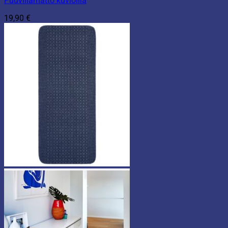
Puuvillamatto kuvioilla
19,90
€