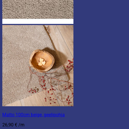
Matto 100cm beige, geelipohja
26,90
€
/m