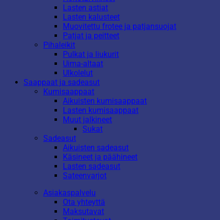
Lasten astiat
Lasten kalusteet
Muovitettu frotee ja patjansuojat
Patjat ja peitteet
Pihaleikit
Pulkat ja liukurit
Uima-altaat
Ulkolelut
Saappaat ja sadeasut
Kumisaappaat
Aikuisten kumisaappaat
Lasten kumisaappaat
Muut jalkineet
Sukat
Sadeasut
Aikuisten sadeasut
Käsineet ja päähineet
Lasten sadeasut
Sateenvarjot
Asiakaspalvelu
Ota yhteyttä
Maksutavat