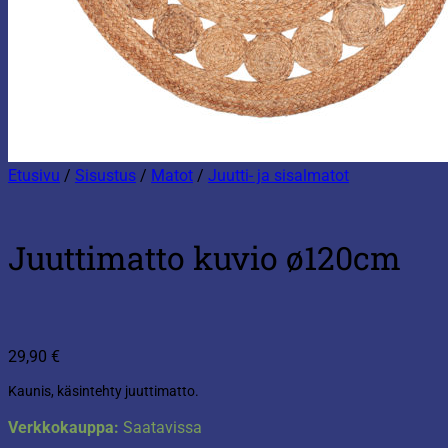
Etusivu
/
Sisustus
/
Matot
/
Juutti- ja sisalmatot
Juuttimatto kuvio ø120cm
29,90
€
Kaunis, käsintehty juuttimatto.
Verkkokauppa:
Saatavissa