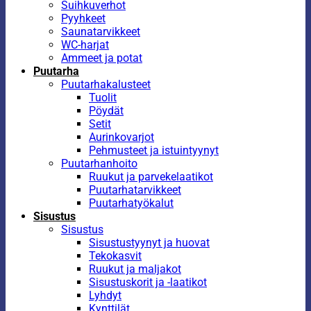
Suihkuverhot
Pyyhkeet
Saunatarvikkeet
WC-harjat
Ammeet ja potat
Puutarha
Puutarhakalusteet
Tuolit
Pöydät
Setit
Aurinkovarjot
Pehmusteet ja istuintyynyt
Puutarhanhoito
Ruukut ja parvekelaatikot
Puutarhatarvikkeet
Puutarhatyökalut
Sisustus
Sisustus
Sisustustyynyt ja huovat
Tekokasvit
Ruukut ja maljakot
Sisustuskorit ja -laatikot
Lyhdyt
Kynttilät