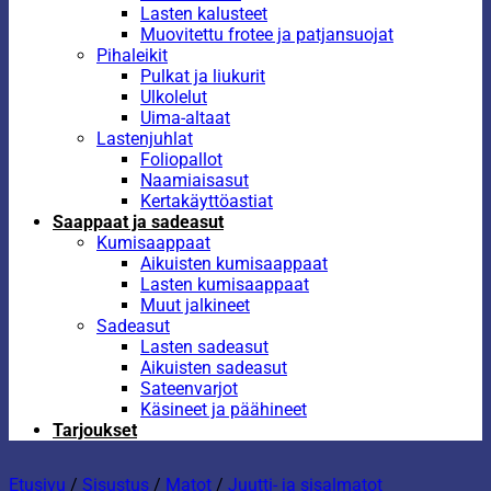
Lasten kalusteet
Muovitettu frotee ja patjansuojat
Pihaleikit
Pulkat ja liukurit
Ulkolelut
Uima-altaat
Lastenjuhlat
Foliopallot
Naamiaisasut
Kertakäyttöastiat
Saappaat ja sadeasut
Kumisaappaat
Aikuisten kumisaappaat
Lasten kumisaappaat
Muut jalkineet
Sadeasut
Lasten sadeasut
Aikuisten sadeasut
Sateenvarjot
Käsineet ja päähineet
Tarjoukset
Etusivu
/
Sisustus
/
Matot
/
Juutti- ja sisalmatot