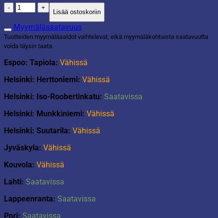
Juuttimatto
Lisää ostoskoriin
kuvio
ø120cm
Myymäläsaatavuus
määrä
Tuotteiden myymäläsaldot vaihtelevat, eikä myymäläkohtaista saatavuutta
voida täysin taata.
Espoo: Tapiola:
Vähissä
Helsinki: Herttoniemi:
Vähissä
Helsinki: Iso-Roobertinkatu:
Saatavissa
Helsinki: Munkkiniemi:
Vähissä
Helsinki: Suutarila:
Vähissä
Jyväskyla:
Vähissä
Kouvola:
Vähissä
Lahti:
Saatavissa
Lappeenranta:
Saatavissa
Pori:
Saatavissa