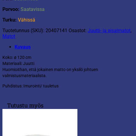
Porvoo:
Saatavissa
Turku:
Vähissä
Tuotetunnus (SKU):
20407141
Osastot:
Juutti- ja sisalmatot
,
Matot
Kuvaus
Koko: ø 120 cm
Materiaali: Juutti
Huomioithan, että jokainen matto on yksilö johtuen
valmistusmateriaalista.
Puhdistus: Imurointi/ tuuletus
Tutustu myös