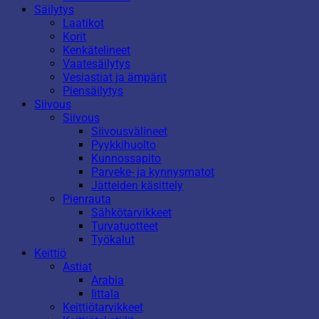
Säilytys
Laatikot
Korit
Kenkätelineet
Vaatesäilytys
Vesiastiat ja ämpärit
Piensäilytys
Siivous
Siivous
Siivousvälineet
Pyykkihuolto
Kunnossapito
Parveke- ja kynnysmatot
Jätteiden käsittely
Pienrauta
Sähkötarvikkeet
Turvatuotteet
Työkalut
Keittiö
Astiat
Arabia
Iittala
Keittiötarvikkeet