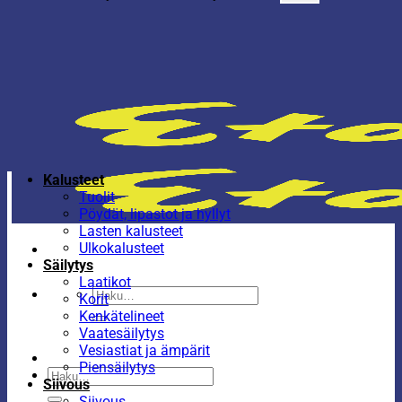
Kalusteet
Tuolit
Pöydät, lipastot ja hyllyt
Lasten kalusteet
Ulkokalusteet
Säilytys
Laatikot
Etsi:
Korit
Kenkätelineet
Vaatesäilytys
Vesiastiat ja ämpärit
Piensäilytys
Etsi:
Siivous
Siivous