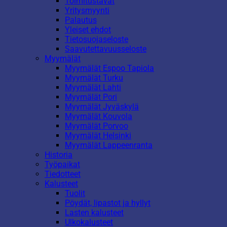
Toimitustavat
Yritysmyynti
Palautus
Yleiset ehdot
Tietosuojaseloste
Saavutettavuusseloste
Myymälät
Myymälät Espoo Tapiola
Myymälät Turku
Myymälät Lahti
Myymälät Pori
Myymälät Jyväskylä
Myymälät Kouvola
Myymälät Porvoo
Myymälät Helsinki
Myymälät Lappeenranta
Historia
Työpaikat
Tiedotteet
Kalusteet
Tuolit
Pöydät, lipastot ja hyllyt
Lasten kalusteet
Ulkokalusteet