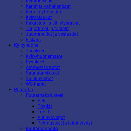
Keittiötekstiilit
Kernit ja vahakankaat
Kertakäyttöastiat
Kylmälaukut
Pakastus- ja säilytysrasiat
Tarjottimet ja tabletit
Juomapullot ja vesiastiat
Fiskars
Kylpyhuone
Tarvikkeet
Kylpyhuonematot
Pyyhkeet
Ammeet ja potat
Saunatarvikkeet
Suihkuverhot
WC-harjat
Puutarha
Puutarhakalusteet
Setit
Pöydät
Tuolit
Aurinkovarjot
Pehmusteet ja istuintyynyt
Puutarhanhoito