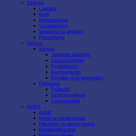
Säilytys
Laatikot
Korit
Kenkätelineet
Vaatesäilytys
Vesiastiat ja ämpärit
Piensäilytys
Siivous
Siivous
Jätteiden käsittely
Siivousvälineet
Pyykkihuolto
Kunnossapito
Parveke- ja kynnysmatot
Pienrauta
Työkalut
Sähkötarvikkeet
Turvatuotteet
Keittiö
Astiat
Kernit ja vahakankaat
Pakastus- ja säilytysrasiat
Kertakäyttöastiat
Keittiötarvikkeet