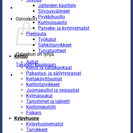
Jätteiden käsittely
Siivousvälineet
Pyykkihuolto
Ostoskori
Kunnossapito
Parveke- ja kynnysmatot
Pienrauta
Työkalut
Sähkötarvikkeet
Turvatuotteet
Ostoskori on tyhjä.
Keittiö
Astiat
Takaisin kauppaan
Kernit ja vahakankaat
Pakastus- ja säilytysrasiat
Kertakäyttöastiat
Keittiötarvikkeet
Juomapullot ja vesiastiat
Kylmälaukut
Tarjottimet ja tabletit
Keittiötekstiilit
Fiskars
Kylpyhuone
Kylpyhuonematot
Tarvikkeet