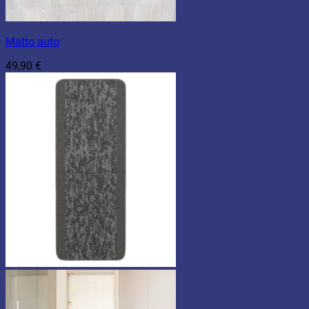
Matto auto
49,90
€