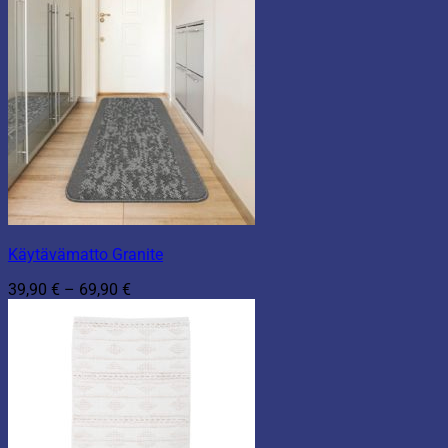
Käytävämatto Granite
Hintaluokka:
39,90
€
–
69,90
€
39,90 €
-
69,90 €