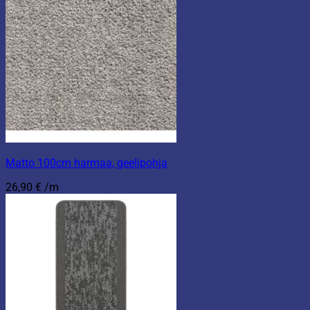
Matto 100cm harmaa, geelipohja
26,90
€
/m