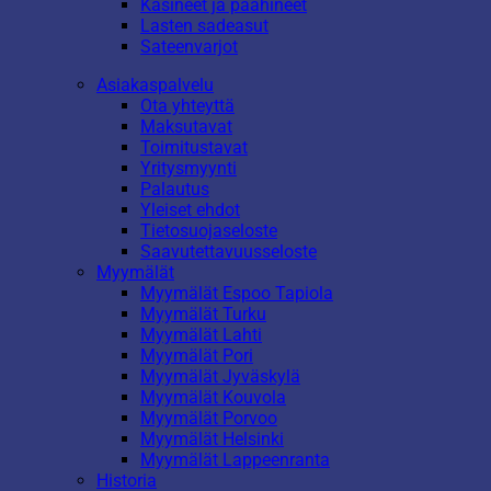
Käsineet ja päähineet
Lasten sadeasut
Sateenvarjot
Asiakaspalvelu
Ota yhteyttä
Maksutavat
Toimitustavat
Yritysmyynti
Palautus
Yleiset ehdot
Tietosuojaseloste
Saavutettavuusseloste
Myymälät
Myymälät Espoo Tapiola
Myymälät Turku
Myymälät Lahti
Myymälät Pori
Myymälät Jyväskylä
Myymälät Kouvola
Myymälät Porvoo
Myymälät Helsinki
Myymälät Lappeenranta
Historia