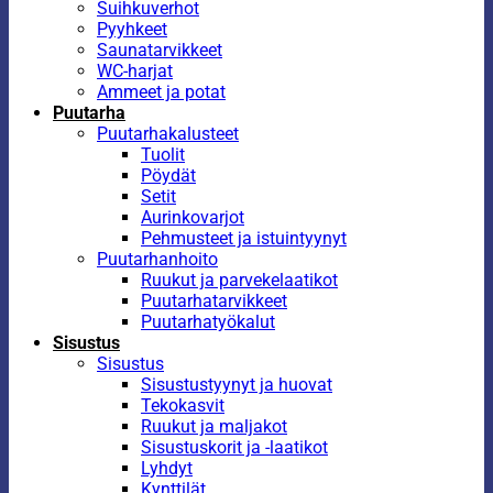
Suihkuverhot
Pyyhkeet
Saunatarvikkeet
WC-harjat
Ammeet ja potat
Puutarha
Puutarhakalusteet
Tuolit
Pöydät
Setit
Aurinkovarjot
Pehmusteet ja istuintyynyt
Puutarhanhoito
Ruukut ja parvekelaatikot
Puutarhatarvikkeet
Puutarhatyökalut
Sisustus
Sisustus
Sisustustyynyt ja huovat
Tekokasvit
Ruukut ja maljakot
Sisustuskorit ja -laatikot
Lyhdyt
Kynttilät