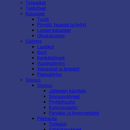
Työpaikat
Tiedotteet
Kalusteet
Tuolit
Pöydät, lipastot ja hyllyt
Lasten kalusteet
Ulkokalusteet
Säilytys
Laatikot
Korit
Kenkätelineet
Vaatesäilytys
Vesiastiat ja ämpärit
Piensäilytys
Siivous
Siivous
Jätteiden käsittely
Siivousvälineet
Pyykkihuolto
Kunnossapito
Parveke- ja kynnysmatot
Pienrauta
Työkalut
Sähkötarvikkeet