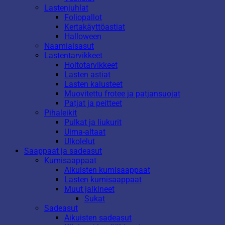
Lastenjuhlat
Foliopallot
Kertakäyttöastiat
Halloween
Naamiaisasut
Lastentarvikkeet
Hoitotarvikkeet
Lasten astiat
Lasten kalusteet
Muovitettu frotee ja patjansuojat
Patjat ja peitteet
Pihaleikit
Pulkat ja liukurit
Uima-altaat
Ulkolelut
Saappaat ja sadeasut
Kumisaappaat
Aikuisten kumisaappaat
Lasten kumisaappaat
Muut jalkineet
Sukat
Sadeasut
Aikuisten sadeasut