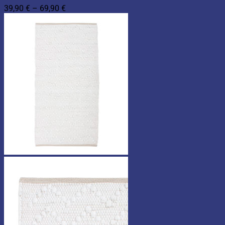
Hintaluokka:
39,90
€
–
69,90
€
39,90 €
-
69,90 €