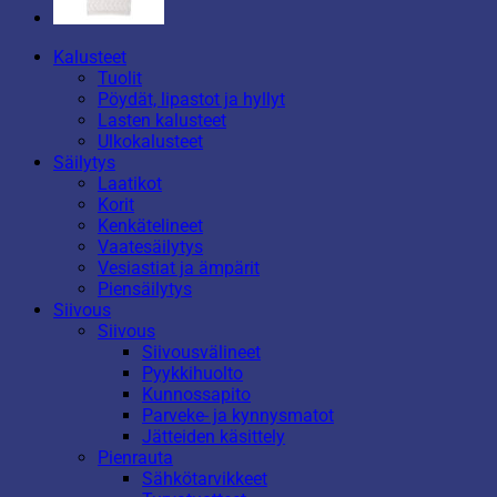
Kalusteet
Tuolit
Pöydät, lipastot ja hyllyt
Lasten kalusteet
Ulkokalusteet
Säilytys
Laatikot
Korit
Kenkätelineet
Vaatesäilytys
Vesiastiat ja ämpärit
Piensäilytys
Siivous
Siivous
Siivousvälineet
Pyykkihuolto
Kunnossapito
Parveke- ja kynnysmatot
Jätteiden käsittely
Pienrauta
Sähkötarvikkeet