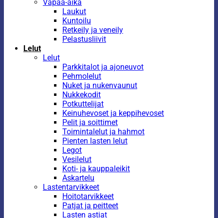
Vapaa-aika
Laukut
Kuntoilu
Retkeily ja veneily
Pelastusliivit
Lelut
Lelut
Parkkitalot ja ajoneuvot
Pehmolelut
Nuket ja nukenvaunut
Nukkekodit
Potkuttelijat
Keinuhevoset ja keppihevoset
Pelit ja soittimet
Toimintalelut ja hahmot
Pienten lasten lelut
Legot
Vesilelut
Koti- ja kauppaleikit
Askartelu
Lastentarvikkeet
Hoitotarvikkeet
Patjat ja peitteet
Lasten astiat