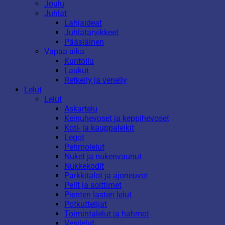
Joulu
Juhlat
Lahjaideat
Juhlatarvikkeet
Pääsiäinen
Vapaa-aika
Kuntoilu
Laukut
Retkeily ja veneily
Lelut
Lelut
Askartelu
Keinuhevoset ja keppihevoset
Koti- ja kauppaleikit
Legot
Pehmolelut
Nuket ja nukenvaunut
Nukkekodit
Parkkitalot ja ajoneuvot
Pelit ja soittimet
Pienten lasten lelut
Potkuttelijat
Toimintalelut ja hahmot
Vesilelut