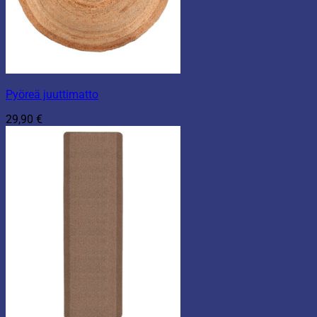
Pyöreä juuttimatto
29,90
€