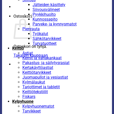
Jätteiden käsittely
Siivousvälineet
Pyykkihuolto
Ostoskori
Kunnossapito
Parveke- ja kynnysmatot
Pienrauta
Työkalut
Sähkötarvikkeet
Turvatuotteet
Ostoskori on tyhjä.
Keittiö
Astiat
Takaisin kauppaan
Kernit ja vahakankaat
Pakastus- ja säilytysrasiat
Kertakäyttöastiat
Keittiötarvikkeet
Juomapullot ja vesiastiat
Kylmälaukut
Tarjottimet ja tabletit
Keittiötekstiilit
Fiskars
Kylpyhuone
Kylpyhuonematot
Tarvikkeet