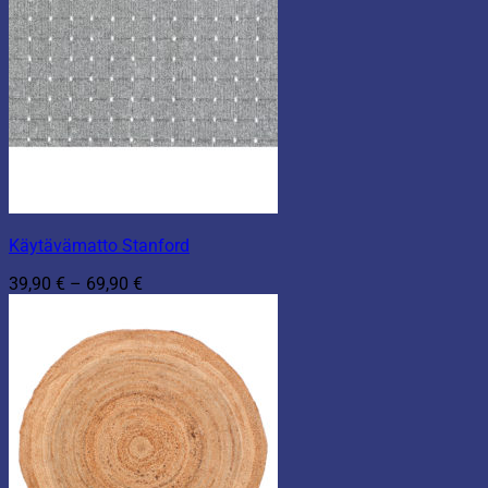
Käytävämatto Stanford
Hintaluokka:
39,90
€
–
69,90
€
39,90 €
-
69,90 €