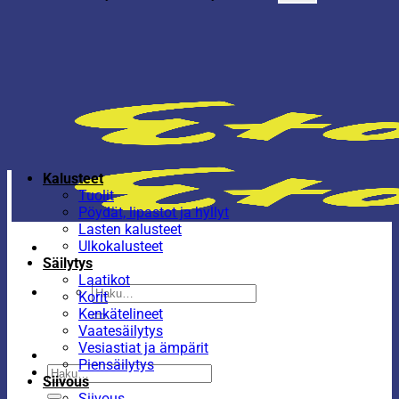
Kalusteet
Tuolit
Pöydät, lipastot ja hyllyt
Lasten kalusteet
Ulkokalusteet
Säilytys
Laatikot
Etsi:
Korit
Kenkätelineet
Vaatesäilytys
Vesiastiat ja ämpärit
Piensäilytys
Etsi:
Siivous
Siivous