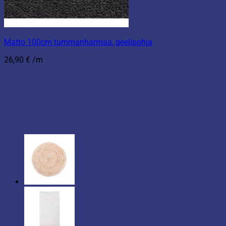
Matto 100cm tummanharmaa, geelipohja
26,90
€
/m