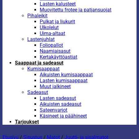
Lasten kalusteet
Muovitettu frotee ja patjansuojat
Pihaleikit
Pulkat ja liukurit
Ulkolelut
Uima-altaat
Lastenjuhlat
Foliopallot
Naamiaisasut
Kertakäyttöastiat
Saappaat ja sadeasut
Kumisaappaat
Aikuisten kumisaappaat
Lasten kumisaappaat
Muut jalkineet
Sadeasut
Lasten sadeasut
Aikuisten sadeasut
Sateenvarjot
Käsineet ja päähineet
Tarjoukset
Etusivu
/
Sisustus
/
Matot
/
Juutti- ja sisalmatot