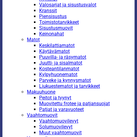
Valosarjat ja sisustusvalot
Kranssit
Piensisustus
Toimistotarvikkeet
Sisustusmuovit
Keinonahat
Matot
Keskilattiamatot
Käytävämatot
Puuvilla- ja räsymatot
Juutti- ja sisalmatot
Kosteantilanmatot
Kylpyhuonematot
Parveke ja kynnysmatot
Liukuestematot ja tarvikkeet
Makuuhuone
Peitot ja tyynyt
Muovitettu frotee ja patjansuojat
Patjat ja varavuoteet
Vaahtomuovit
Vaahtomuovilevyt
Solumuovilevyt
Muut vaahtomuovit