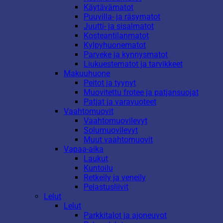
Käytävämatot
Puuvilla- ja räsymatot
Juutti- ja sisalmatot
Kosteantilanmatot
Kylpyhuonematot
Parveke ja kynnysmatot
Liukuestematot ja tarvikkeet
Makuuhuone
Peitot ja tyynyt
Muovitettu frotee ja patjansuojat
Patjat ja varavuoteet
Vaahtomuovit
Vaahtomuovilevyt
Solumuovilevyt
Muut vaahtomuovit
Vapaa-aika
Laukut
Kuntoilu
Retkeily ja veneily
Pelastusliivit
Lelut
Lelut
Parkkitalot ja ajoneuvot