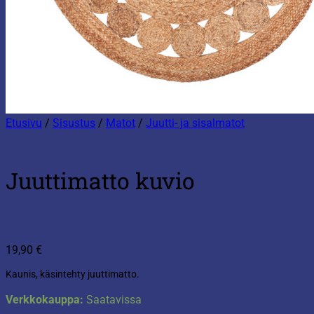
Etusivu
/
Sisustus
/
Matot
/
Juutti- ja sisalmatot
Juuttimatto kuvio
19,90
€
Kaunis, käsintehty juuttimatto.
Verkkokauppa:
Saatavissa