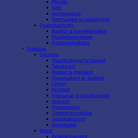
Pöydät
Setit
Aurinkovarjot
Pehmusteet ja istuintyynyt
Puutarhanhoito
Ruukut ja parvekelaatikot
Puutarhatarvikkeet
Puutarhatyökalut
Sisustus
Sisustus
Sisustustyynyt ja huovat
Tekokasvit
Ruukut ja maljakot
Sisustuskorit ja -laatikot
Lyhdyt
Kynttilät
Valosarjat ja sisustusvalot
Kranssit
Piensisustus
Toimistotarvikkeet
Sisustusmuovit
Keinonahat
Matot
Keskilattiamatot