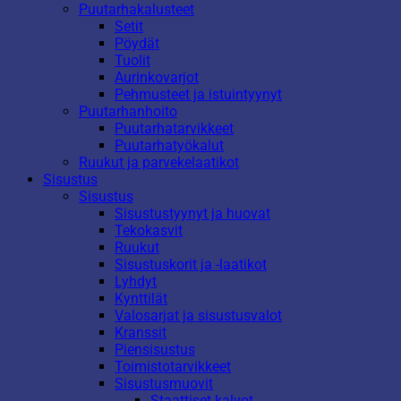
Puutarhakalusteet
Setit
Pöydät
Tuolit
Aurinkovarjot
Pehmusteet ja istuintyynyt
Puutarhanhoito
Puutarhatarvikkeet
Puutarhatyökalut
Ruukut ja parvekelaatikot
Sisustus
Sisustus
Sisustustyynyt ja huovat
Tekokasvit
Ruukut
Sisustuskorit ja -laatikot
Lyhdyt
Kynttilät
Valosarjat ja sisustusvalot
Kranssit
Piensisustus
Toimistotarvikkeet
Sisustusmuovit
Staattiset kalvot