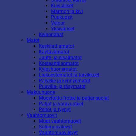
Kuviolliset
Marmori ja kivi
Puukuosit
Velour
Yksiväriset
Keinonahat
Matot
Keskilattiamatot
Käytävämatot
Juutti- ja sisalmatot
Kosteantilanmatot
Kylpyhuonematot
Liukuestematot ja tarvikkeet
Parveke ja kynnysmatot
Puuvilla- ja räsymatot
Makuuhuone
Muovitettu frotee ja patjansuojat
Patjat ja varavuoteet
Peitot ja tyynyt
Vaahtomuovit
Muut vaahtomuovit
Solumuovilevyt
Vaahtomuovilevyt