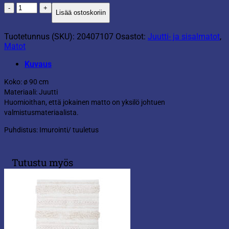
Juuttimatto
Lisää ostoskoriin
kuvio
määrä
Tuotetunnus (SKU):
20407107
Osastot:
Juutti- ja sisalmatot
,
Matot
Kuvaus
Koko: ø 90 cm
Materiaali: Juutti
Huomioithan, että jokainen matto on yksilö johtuen
valmistusmateriaalista.
Puhdistus: Imurointi/ tuuletus
Tutustu myös