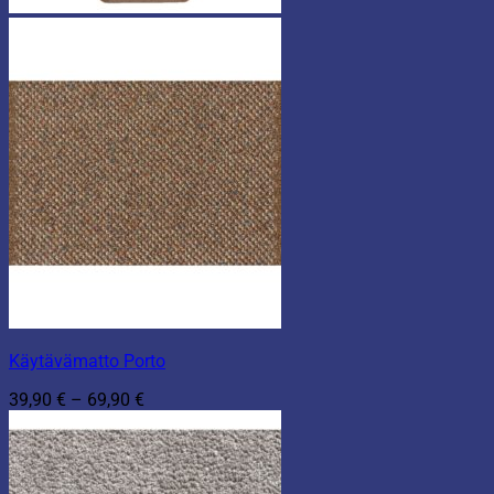
Käytävämatto Porto
Hintaluokka:
39,90
€
–
69,90
€
39,90 €
-
69,90 €