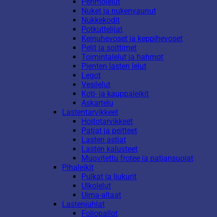
Pehmolelut
Nuket ja nukenvaunut
Nukkekodit
Potkuttelijat
Keinuhevoset ja keppihevoset
Pelit ja soittimet
Toimintalelut ja hahmot
Pienten lasten lelut
Legot
Vesilelut
Koti- ja kauppaleikit
Askartelu
Lastentarvikkeet
Hoitotarvikkeet
Patjat ja peitteet
Lasten astiat
Lasten kalusteet
Muovitettu frotee ja patjansuojat
Pihaleikit
Pulkat ja liukurit
Ulkolelut
Uima-altaat
Lastenjuhlat
Foliopallot