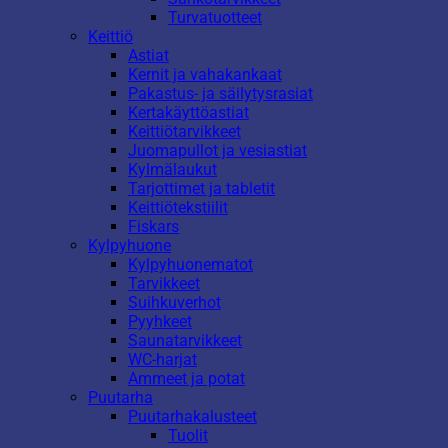
Turvatuotteet
Keittiö
Astiat
Kernit ja vahakankaat
Pakastus- ja säilytysrasiat
Kertakäyttöastiat
Keittiötarvikkeet
Juomapullot ja vesiastiat
Kylmälaukut
Tarjottimet ja tabletit
Keittiötekstiilit
Fiskars
Kylpyhuone
Kylpyhuonematot
Tarvikkeet
Suihkuverhot
Pyyhkeet
Saunatarvikkeet
WC-harjat
Ammeet ja potat
Puutarha
Puutarhakalusteet
Tuolit