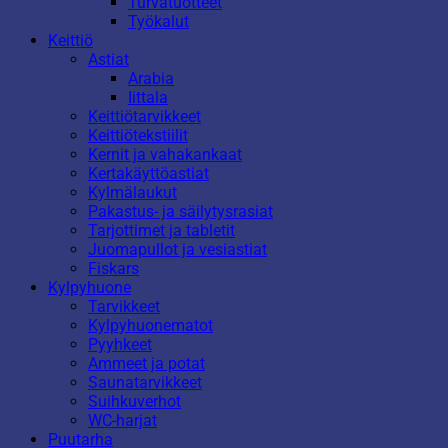
Turvatuotteet
Työkalut
Keittiö
Astiat
Arabia
Iittala
Keittiötarvikkeet
Keittiötekstiilit
Kernit ja vahakankaat
Kertakäyttöastiat
Kylmälaukut
Pakastus- ja säilytysrasiat
Tarjottimet ja tabletit
Juomapullot ja vesiastiat
Fiskars
Kylpyhuone
Tarvikkeet
Kylpyhuonematot
Pyyhkeet
Ammeet ja potat
Saunatarvikkeet
Suihkuverhot
WC-harjat
Puutarha