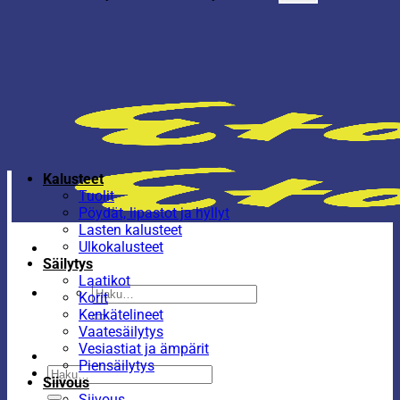
Kalusteet
Tuolit
Pöydät, lipastot ja hyllyt
Lasten kalusteet
Ulkokalusteet
Säilytys
Laatikot
Etsi:
Korit
Kenkätelineet
Vaatesäilytys
Vesiastiat ja ämpärit
Piensäilytys
Etsi:
Siivous
Siivous