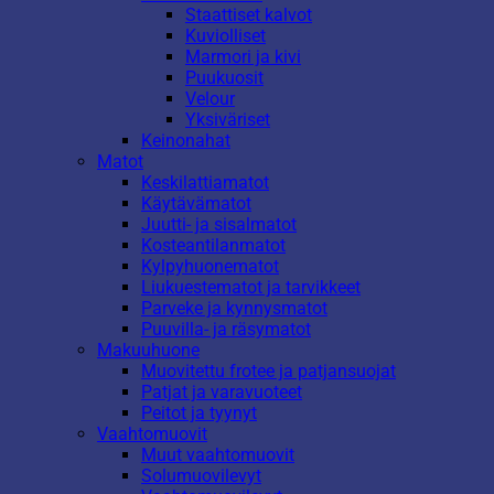
Staattiset kalvot
Kuviolliset
Marmori ja kivi
Puukuosit
Velour
Yksiväriset
Keinonahat
Matot
Keskilattiamatot
Käytävämatot
Juutti- ja sisalmatot
Kosteantilanmatot
Kylpyhuonematot
Liukuestematot ja tarvikkeet
Parveke ja kynnysmatot
Puuvilla- ja räsymatot
Makuuhuone
Muovitettu frotee ja patjansuojat
Patjat ja varavuoteet
Peitot ja tyynyt
Vaahtomuovit
Muut vaahtomuovit
Solumuovilevyt