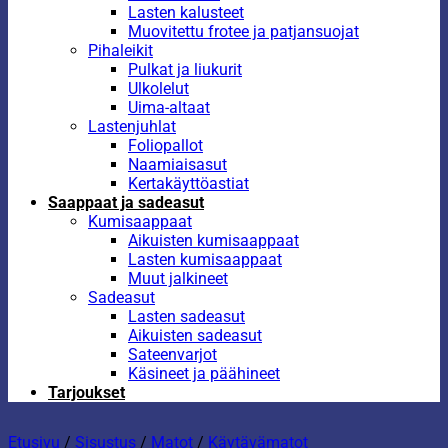
Lasten kalusteet
Muovitettu frotee ja patjansuojat
Pihaleikit
Pulkat ja liukurit
Ulkolelut
Uima-altaat
Lastenjuhlat
Foliopallot
Naamiaisasut
Kertakäyttöastiat
Saappaat ja sadeasut
Kumisaappaat
Aikuisten kumisaappaat
Lasten kumisaappaat
Muut jalkineet
Sadeasut
Lasten sadeasut
Aikuisten sadeasut
Sateenvarjot
Käsineet ja päähineet
Tarjoukset
Etusivu
/
Sisustus
/
Matot
/
Käytävämatot