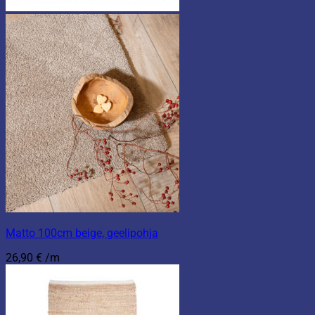
Matto 100cm beige, geelipohja
26,90
€
/m