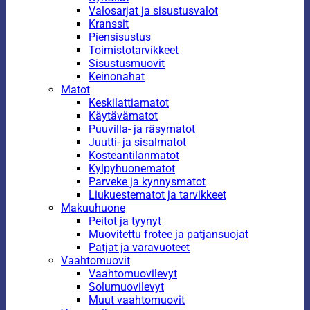
Valosarjat ja sisustusvalot
Kranssit
Piensisustus
Toimistotarvikkeet
Sisustusmuovit
Keinonahat
Matot
Keskilattiamatot
Käytävämatot
Puuvilla- ja räsymatot
Juutti- ja sisalmatot
Kosteantilanmatot
Kylpyhuonematot
Parveke ja kynnysmatot
Liukuestematot ja tarvikkeet
Makuuhuone
Peitot ja tyynyt
Muovitettu frotee ja patjansuojat
Patjat ja varavuoteet
Vaahtomuovit
Vaahtomuovilevyt
Solumuovilevyt
Muut vaahtomuovit