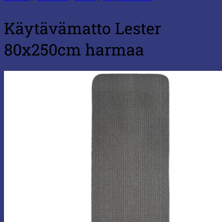
Käytävämatto Lester
80x250cm harmaa