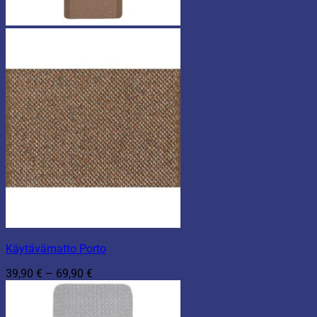
Käytävämatto Porto
Hintaluokka:
39,90
€
–
69,90
€
39,90 €
-
69,90 €