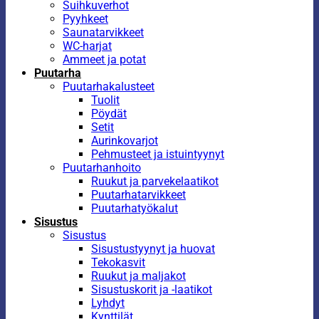
Suihkuverhot
Pyyhkeet
Saunatarvikkeet
WC-harjat
Ammeet ja potat
Puutarha
Puutarhakalusteet
Tuolit
Pöydät
Setit
Aurinkovarjot
Pehmusteet ja istuintyynyt
Puutarhanhoito
Ruukut ja parvekelaatikot
Puutarhatarvikkeet
Puutarhatyökalut
Sisustus
Sisustus
Sisustustyynyt ja huovat
Tekokasvit
Ruukut ja maljakot
Sisustuskorit ja -laatikot
Lyhdyt
Kynttilät