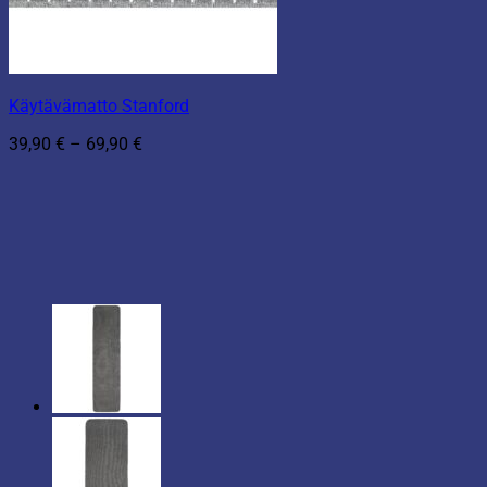
Käytävämatto Stanford
Hintaluokka:
39,90
€
–
69,90
€
39,90 €
-
69,90 €