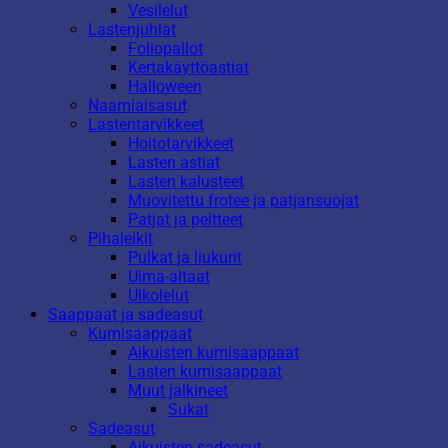
Vesilelut
Lastenjuhlat
Foliopallot
Kertakäyttöastiat
Halloween
Naamiaisasut
Lastentarvikkeet
Hoitotarvikkeet
Lasten astiat
Lasten kalusteet
Muovitettu frotee ja patjansuojat
Patjat ja peitteet
Pihaleikit
Pulkat ja liukurit
Uima-altaat
Ulkolelut
Saappaat ja sadeasut
Kumisaappaat
Aikuisten kumisaappaat
Lasten kumisaappaat
Muut jalkineet
Sukat
Sadeasut
Aikuisten sadeasut