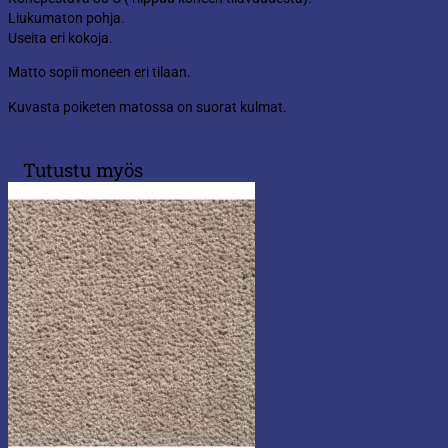
Liukumaton pohja.
Useita eri kokoja.
Matto sopii moneen eri tilaan.
Kuvasta poiketen matossa on suorat kulmat.
Tutustu myös