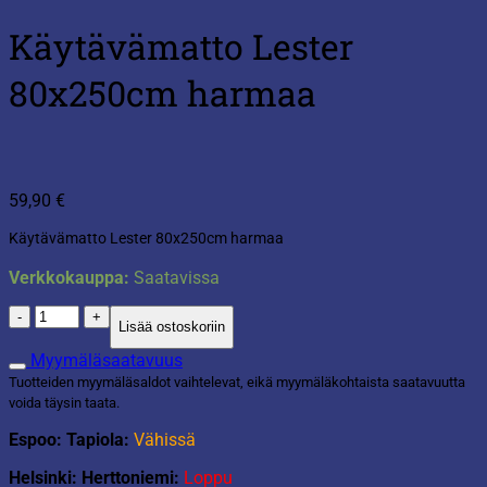
Käytävämatto Lester
80x250cm harmaa
59,90
€
Käytävämatto Lester 80x250cm harmaa
Verkkokauppa:
Saatavissa
Käytävämatto
Lisää ostoskoriin
Lester
80x250cm
Myymäläsaatavuus
harmaa
Tuotteiden myymäläsaldot vaihtelevat, eikä myymäläkohtaista saatavuutta
määrä
voida täysin taata.
Espoo: Tapiola:
Vähissä
Helsinki: Herttoniemi:
Loppu