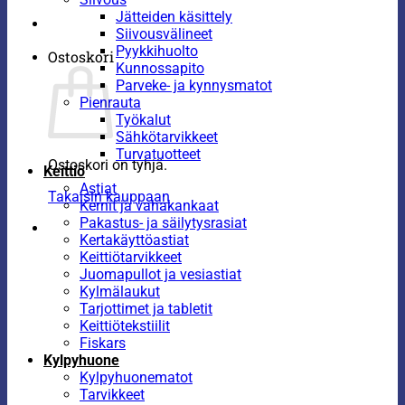
Jätteiden käsittely
Siivousvälineet
Pyykkihuolto
Ostoskori
Kunnossapito
Parveke- ja kynnysmatot
Pienrauta
Työkalut
Sähkötarvikkeet
Turvatuotteet
Ostoskori on tyhjä.
Keittiö
Astiat
Takaisin kauppaan
Kernit ja vahakankaat
Pakastus- ja säilytysrasiat
Kertakäyttöastiat
Keittiötarvikkeet
Juomapullot ja vesiastiat
Kylmälaukut
Tarjottimet ja tabletit
Keittiötekstiilit
Fiskars
Kylpyhuone
Kylpyhuonematot
Tarvikkeet