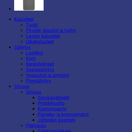
Kalusteet
Tuolit
Pöydät, lipastot ja hyllyt
Lasten kalusteet
Ulkokalusteet
Säilytys
Laatikot
Korit
Kenkätelineet
Vaatesäilytys
Vesiastiat ja ämpärit
Piensäilytys
Siivous
Siivous
Siivousvälineet
Pyykkihuolto
Kunnossapito
Parveke- ja kynnysmatot
Jätteiden käsittely
Pienrauta
Sähkötarvikkeet