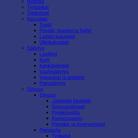
Historia
Työpaikat
Tiedotteet
Kalusteet
Tuolit
Pöydät, lipastot ja hyllyt
Lasten kalusteet
Ulkokalusteet
Säilytys
Laatikot
Korit
Kenkätelineet
Vaatesäilytys
Vesiastiat ja ämpärit
Piensäilytys
Siivous
Siivous
Jätteiden käsittely
Siivousvälineet
Pyykkihuolto
Kunnossapito
Parveke- ja kynnysmatot
Pienrauta
Työkalut