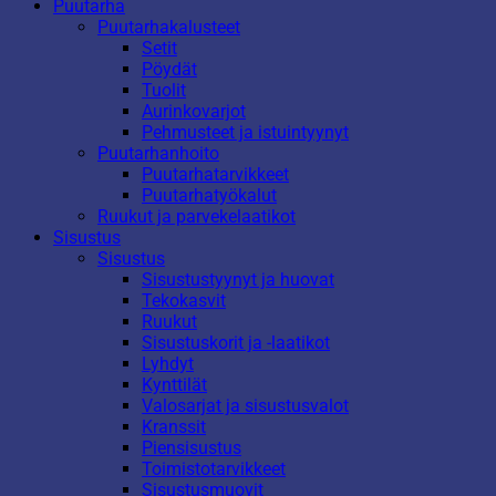
Puutarha
Puutarhakalusteet
Setit
Pöydät
Tuolit
Aurinkovarjot
Pehmusteet ja istuintyynyt
Puutarhanhoito
Puutarhatarvikkeet
Puutarhatyökalut
Ruukut ja parvekelaatikot
Sisustus
Sisustus
Sisustustyynyt ja huovat
Tekokasvit
Ruukut
Sisustuskorit ja -laatikot
Lyhdyt
Kynttilät
Valosarjat ja sisustusvalot
Kranssit
Piensisustus
Toimistotarvikkeet
Sisustusmuovit