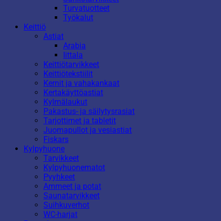
Turvatuotteet
Työkalut
Keittiö
Astiat
Arabia
Iittala
Keittiötarvikkeet
Keittiötekstiilit
Kernit ja vahakankaat
Kertakäyttöastiat
Kylmälaukut
Pakastus- ja säilytysrasiat
Tarjottimet ja tabletit
Juomapullot ja vesiastiat
Fiskars
Kylpyhuone
Tarvikkeet
Kylpyhuonematot
Pyyhkeet
Ammeet ja potat
Saunatarvikkeet
Suihkuverhot
WC-harjat