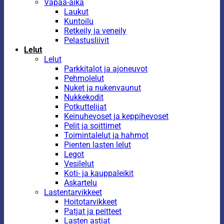
Vapaa-aika
Laukut
Kuntoilu
Retkeily ja veneily
Pelastusliivit
Lelut
Lelut
Parkkitalot ja ajoneuvot
Pehmolelut
Nuket ja nukenvaunut
Nukkekodit
Potkuttelijat
Keinuhevoset ja keppihevoset
Pelit ja soittimet
Toimintalelut ja hahmot
Pienten lasten lelut
Legot
Vesilelut
Koti- ja kauppaleikit
Askartelu
Lastentarvikkeet
Hoitotarvikkeet
Patjat ja peitteet
Lasten astiat