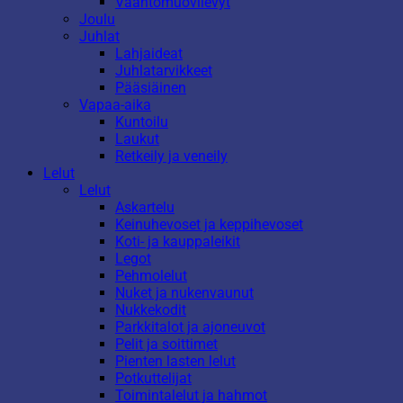
Vaahtomuovilevyt
Joulu
Juhlat
Lahjaideat
Juhlatarvikkeet
Pääsiäinen
Vapaa-aika
Kuntoilu
Laukut
Retkeily ja veneily
Lelut
Lelut
Askartelu
Keinuhevoset ja keppihevoset
Koti- ja kauppaleikit
Legot
Pehmolelut
Nuket ja nukenvaunut
Nukkekodit
Parkkitalot ja ajoneuvot
Pelit ja soittimet
Pienten lasten lelut
Potkuttelijat
Toimintalelut ja hahmot