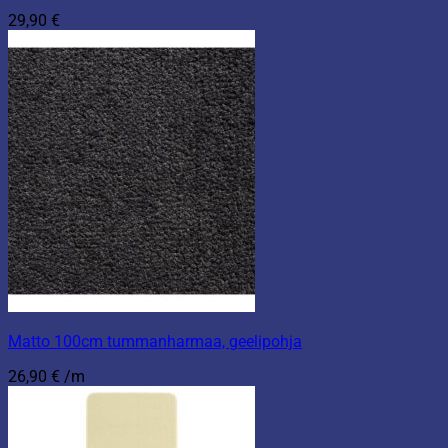
29,90
€
Matto 100cm tummanharmaa, geelipohja
26,90
€
/m