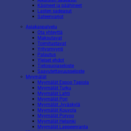
Käsineet ja päähineet
Lasten sadeasut
Sateenvarjot
Asiakaspalvelu
Ota yhteyttä
Maksutavat
Toimitustavat
Yritysmyynti
Palautus
Yleiset ehdot
Tietosuojaseloste
Saavutettavuusseloste
Myymälät
Myymälät Espoo Tapiola
Myymälät Turku
Myymälät Lahti
Myymälät Pori
Myymälät Jyväskylä
Myymälät Kouvola
Myymälät Porvoo
Myymälät Helsinki
Myymälät Lappeenranta