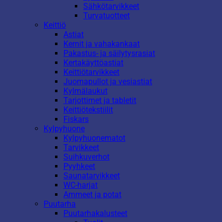
Sähkötarvikkeet
Turvatuotteet
Keittiö
Astiat
Kernit ja vahakankaat
Pakastus- ja säilytysrasiat
Kertakäyttöastiat
Keittiötarvikkeet
Juomapullot ja vesiastiat
Kylmälaukut
Tarjottimet ja tabletit
Keittiötekstiilit
Fiskars
Kylpyhuone
Kylpyhuonematot
Tarvikkeet
Suihkuverhot
Pyyhkeet
Saunatarvikkeet
WC-harjat
Ammeet ja potat
Puutarha
Puutarhakalusteet