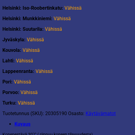
Helsinki: Iso-Roobertinkatu:
Vähissä
Helsinki: Munkkiniemi:
Vähissä
Helsinki: Suutarila:
Vähissä
Jyväskyla:
Vähissä
Kouvola:
Vähissä
Lahti:
Vähissä
Lappeenranta:
Vähissä
Pori:
Vähissä
Porvoo:
Vähissä
Turku:
Vähissä
Tuotetunnus (SKU):
20305190
Osasto:
Käytävämatot
Kuvaus
Konepestävä 30’C ( riippuu koneen tilavuudesta).