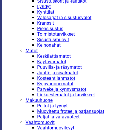
Sisustuskorit ja -laatikot
Lyhdyt
Kynttilät
Valosarjat ja sisustusvalot
Kranssit
Piensisustus
Toimistotarvikkeet
Sisustusmuovit
Keinonahat
Matot
Keskilattiamatot
Käytävämatot
Puuvilla- ja räsymatot
Juutti- ja sisalmatot
Kosteantilanmatot
Kylpyhuonematot
Parveke ja kynnysmatot
Liukuestematot ja tarvikkeet
Makuuhuone
Peitot ja tyynyt
Muovitettu frotee ja patjansuojat
Patjat ja varavuoteet
Vaahtomuovit
Vaahtomuovilevyt