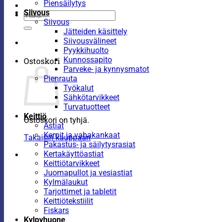
Piensäilytys
Siivous
Etsi:
Siivous
Jätteiden käsittely
Siivousvälineet
Pyykkihuolto
Kunnossapito
Ostoskori
Parveke- ja kynnysmatot
Pienrauta
Työkalut
Sähkötarvikkeet
Turvatuotteet
Keittiö
Ostoskori on tyhjä.
Astiat
Kernit ja vahakankaat
Takaisin kauppaan
Pakastus- ja säilytysrasiat
Kertakäyttöastiat
Keittiötarvikkeet
Juomapullot ja vesiastiat
Kylmälaukut
Tarjottimet ja tabletit
Keittiötekstiilit
Fiskars
Kylpyhuone