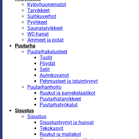
Kylpyhuonematot
Tarvikkeet
Suihkuverhot
Pyyhkeet
Saunatarvikkeet
WC-harjat
Ammeet ja potat
Puutarha
Puutarhakalusteet
Tuolit
Pöydät
Setit
Aurinkovarjot
Pehmusteet ja istuintyynyt
Puutarhanhoito
Ruukut ja parvekelaatikot
Puutarhatarvikkeet
Puutarhatyökalut
Sisustus
Sisustus
Sisustustyynyt ja huovat
Tekokasvit
Ruukut ja maljakot