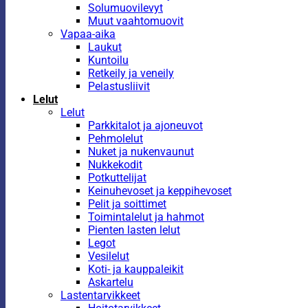
Solumuovilevyt
Muut vaahtomuovit
Vapaa-aika
Laukut
Kuntoilu
Retkeily ja veneily
Pelastusliivit
Lelut
Lelut
Parkkitalot ja ajoneuvot
Pehmolelut
Nuket ja nukenvaunut
Nukkekodit
Potkuttelijat
Keinuhevoset ja keppihevoset
Pelit ja soittimet
Toimintalelut ja hahmot
Pienten lasten lelut
Legot
Vesilelut
Koti- ja kauppaleikit
Askartelu
Lastentarvikkeet