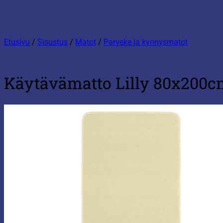
Etusivu
/
Sisustus
/
Matot
/
Parveke ja kynnysmatot
Käytävämatto Lilly 80x200