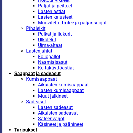
Hoitotarvikkeet
Patjat ja peitteet
Lasten astiat
Lasten kalusteet
Muovitettu frotee ja patjansuojat
Pihaleikit
Pulkat ja liukurit
Ulkolelut
Uima-altaat
Lastenjuhlat
Foliopallot
Naamiaisasut
Kertakäyttöastiat
Saappaat ja sadeasut
Kumisaappaat
Aikuisten kumisaappaat
Lasten kumisaappaat
Muut jalkineet
Sadeasut
Lasten sadeasut
Aikuisten sadeasut
Sateenvarjot
Käsineet ja päähineet
Tarjoukset