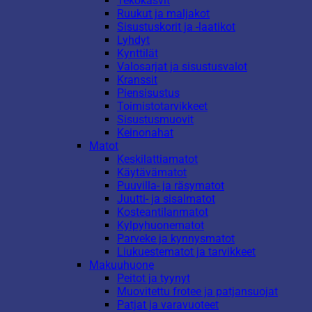
Tekokasvit
Ruukut ja maljakot
Sisustuskorit ja -laatikot
Lyhdyt
Kynttilät
Valosarjat ja sisustusvalot
Kranssit
Piensisustus
Toimistotarvikkeet
Sisustusmuovit
Keinonahat
Matot
Keskilattiamatot
Käytävämatot
Puuvilla- ja räsymatot
Juutti- ja sisalmatot
Kosteantilanmatot
Kylpyhuonematot
Parveke ja kynnysmatot
Liukuestematot ja tarvikkeet
Makuuhuone
Peitot ja tyynyt
Muovitettu frotee ja patjansuojat
Patjat ja varavuoteet