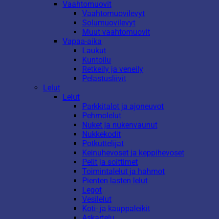
Vaahtomuovit
Vaahtomuovilevyt
Solumuovilevyt
Muut vaahtomuovit
Vapaa-aika
Laukut
Kuntoilu
Retkeily ja veneily
Pelastusliivit
Lelut
Lelut
Parkkitalot ja ajoneuvot
Pehmolelut
Nuket ja nukenvaunut
Nukkekodit
Potkuttelijat
Keinuhevoset ja keppihevoset
Pelit ja soittimet
Toimintalelut ja hahmot
Pienten lasten lelut
Legot
Vesilelut
Koti- ja kauppaleikit
Askartelu