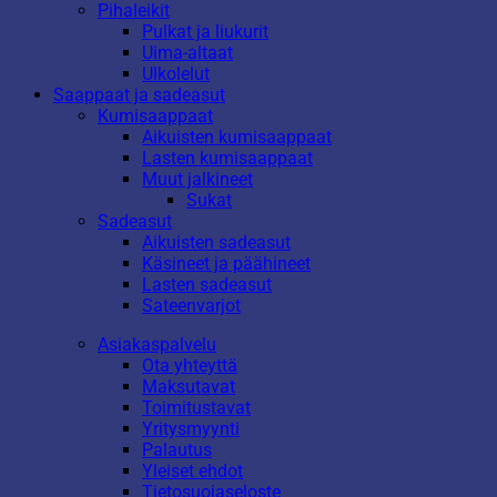
Pihaleikit
Pulkat ja liukurit
Uima-altaat
Ulkolelut
Saappaat ja sadeasut
Kumisaappaat
Aikuisten kumisaappaat
Lasten kumisaappaat
Muut jalkineet
Sukat
Sadeasut
Aikuisten sadeasut
Käsineet ja päähineet
Lasten sadeasut
Sateenvarjot
Asiakaspalvelu
Ota yhteyttä
Maksutavat
Toimitustavat
Yritysmyynti
Palautus
Yleiset ehdot
Tietosuojaseloste