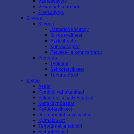
Vaatesäilytys
Vesiastiat ja ämpärit
Piensäilytys
Siivous
Siivous
Jätteiden käsittely
Siivousvälineet
Pyykkihuolto
Kunnossapito
Parveke- ja kynnysmatot
Pienrauta
Työkalut
Sähkötarvikkeet
Turvatuotteet
Keittiö
Astiat
Kernit ja vahakankaat
Pakastus- ja säilytysrasiat
Kertakäyttöastiat
Keittiötarvikkeet
Juomapullot ja vesiastiat
Kylmälaukut
Tarjottimet ja tabletit
Keittiötekstiilit