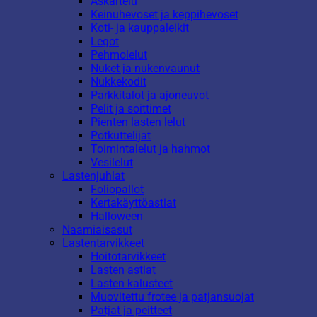
Askartelu
Keinuhevoset ja keppihevoset
Koti- ja kauppaleikit
Legot
Pehmolelut
Nuket ja nukenvaunut
Nukkekodit
Parkkitalot ja ajoneuvot
Pelit ja soittimet
Pienten lasten lelut
Potkuttelijat
Toimintalelut ja hahmot
Vesilelut
Lastenjuhlat
Foliopallot
Kertakäyttöastiat
Halloween
Naamiaisasut
Lastentarvikkeet
Hoitotarvikkeet
Lasten astiat
Lasten kalusteet
Muovitettu frotee ja patjansuojat
Patjat ja peitteet