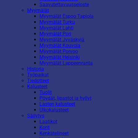
Saavutettavuusseloste
Myymälät
Myymälät Espoo Tapiola
Myymälät Turku
Myymälät Lahti
Myymälät Pori
Myymälät Jyväskylä
Myymälät Kouvola
Myymälät Porvoo
Myymälät Helsinki
Myymälät Lappeenranta
Historia
Työpaikat
Tiedotteet
Kalusteet
Tuolit
Pöydät, lipastot ja hyllyt
Lasten kalusteet
Ulkokalusteet
Säilytys
Laatikot
Korit
Kenkätelineet