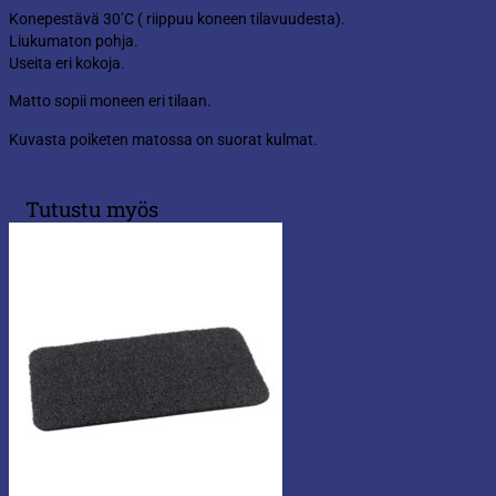
Konepestävä 30’C ( riippuu koneen tilavuudesta).
Liukumaton pohja.
Useita eri kokoja.
Matto sopii moneen eri tilaan.
Kuvasta poiketen matossa on suorat kulmat.
Tutustu myös