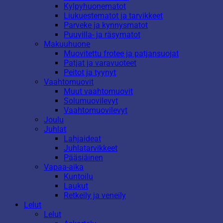
Kylpyhuonematot
Liukuestematot ja tarvikkeet
Parveke ja kynnysmatot
Puuvilla- ja räsymatot
Makuuhuone
Muovitettu frotee ja patjansuojat
Patjat ja varavuoteet
Peitot ja tyynyt
Vaahtomuovit
Muut vaahtomuovit
Solumuovilevyt
Vaahtomuovilevyt
Joulu
Juhlat
Lahjaideat
Juhlatarvikkeet
Pääsiäinen
Vapaa-aika
Kuntoilu
Laukut
Retkeily ja veneily
Lelut
Lelut