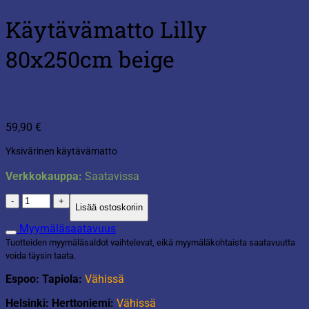
Käytävämatto Lilly
80x250cm beige
59,90
€
Yksivärinen käytävämatto
Verkkokauppa:
Saatavissa
Käytävämatto
Lisää ostoskoriin
Lilly
80x250cm
Myymäläsaatavuus
beige
Tuotteiden myymäläsaldot vaihtelevat, eikä myymäläkohtaista saatavuutta
määrä
voida täysin taata.
Espoo: Tapiola:
Vähissä
Helsinki: Herttoniemi:
Vähissä