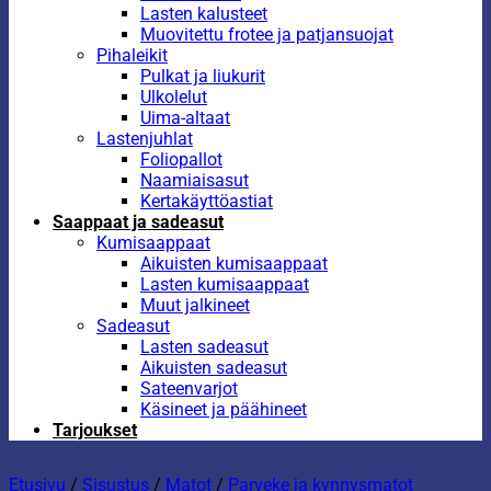
Lasten kalusteet
Muovitettu frotee ja patjansuojat
Pihaleikit
Pulkat ja liukurit
Ulkolelut
Uima-altaat
Lastenjuhlat
Foliopallot
Naamiaisasut
Kertakäyttöastiat
Saappaat ja sadeasut
Kumisaappaat
Aikuisten kumisaappaat
Lasten kumisaappaat
Muut jalkineet
Sadeasut
Lasten sadeasut
Aikuisten sadeasut
Sateenvarjot
Käsineet ja päähineet
Tarjoukset
Etusivu
/
Sisustus
/
Matot
/
Parveke ja kynnysmatot