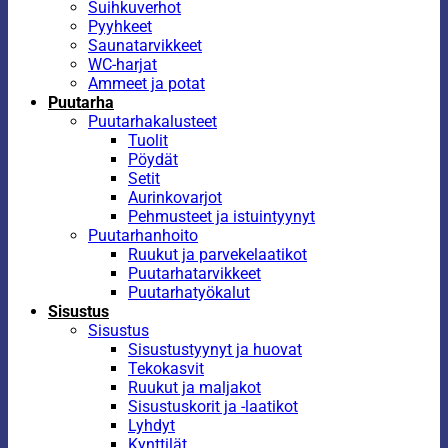
Suihkuverhot
Pyyhkeet
Saunatarvikkeet
WC-harjat
Ammeet ja potat
Puutarha
Puutarhakalusteet
Tuolit
Pöydät
Setit
Aurinkovarjot
Pehmusteet ja istuintyynyt
Puutarhanhoito
Ruukut ja parvekelaatikot
Puutarhatarvikkeet
Puutarhatyökalut
Sisustus
Sisustus
Sisustustyynyt ja huovat
Tekokasvit
Ruukut ja maljakot
Sisustuskorit ja -laatikot
Lyhdyt
Kynttilät