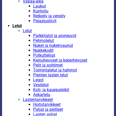
Vapaa-aika
Laukut
Kuntoilu
Retkeily ja veneily
Pelastusliivit
Lelut
Lelut
Parkkitalot ja ajoneuvot
Pehmolelut
Nuket ja nukenvaunut
Nukkekodit
Potkuttelijat
Keinuhevoset ja keppihevoset
Pelit ja soittimet
Toimintalelut ja hahmot
Pienten lasten lelut
Legot
Vesilelut
Koti- ja kauppaleikit
Askartelu
Lastentarvikkeet
Hoitotarvikkeet
Patjat ja peitteet
Lasten astiat