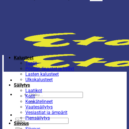
Kalusteet
Tuolit
Pöydät, lipastot ja hyllyt
Lasten kalusteet
Ulkokalusteet
Säilytys
Laatikot
Etsi:
Korit
Kenkätelineet
Vaatesäilytys
Vesiastiat ja ämpärit
Piensäilytys
Etsi:
Siivous
Siivous