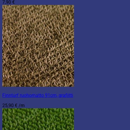
7,90
€
Finnturf ruohomatto 91cm, grafiitti
25,90
€
/m