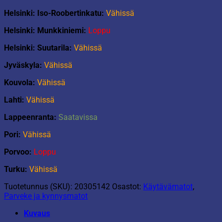
Helsinki: Iso-Roobertinkatu:
Vähissä
Helsinki: Munkkiniemi:
Loppu
Helsinki: Suutarila:
Vähissä
Jyväskyla:
Vähissä
Kouvola:
Vähissä
Lahti:
Vähissä
Lappeenranta:
Saatavissa
Pori:
Vähissä
Porvoo:
Loppu
Turku:
Vähissä
Tuotetunnus (SKU):
20305142
Osastot:
Käytävämatot
,
Parveke ja kynnysmatot
Kuvaus