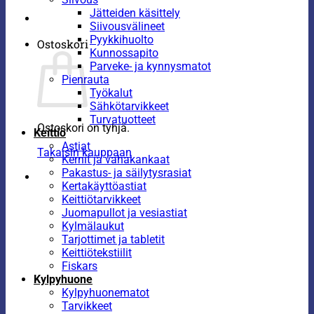
Jätteiden käsittely
Siivousvälineet
Pyykkihuolto
Ostoskori
Kunnossapito
Parveke- ja kynnysmatot
Pienrauta
Työkalut
Sähkötarvikkeet
Turvatuotteet
Ostoskori on tyhjä.
Keittiö
Astiat
Takaisin kauppaan
Kernit ja vahakankaat
Pakastus- ja säilytysrasiat
Kertakäyttöastiat
Keittiötarvikkeet
Juomapullot ja vesiastiat
Kylmälaukut
Tarjottimet ja tabletit
Keittiötekstiilit
Fiskars
Kylpyhuone
Kylpyhuonematot
Tarvikkeet