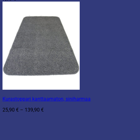
Kurastoppari kanttaamaton, siniharmaa
Hintaluokka:
25,90
€
–
139,90
€
25,90 €
-
139,90 €