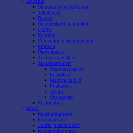
Sisustus
Sisustustyynyt ja huovat
Tekokasvit
Ruukut
Sisustuskorit ja -laatikot
Lyhdyt
Kynttilät
Valosarjat ja sisustusvalot
Kranssit
Piensisustus
Toimistotarvikkeet
Sisustusmuovit
Staattiset kalvot
Kuviolliset
Marmori ja kivi
Puukuosit
Velour
Yksiväriset
Keinonahat
Matot
Keskilattiamatot
Käytävämatot
Juutti- ja sisalmatot
Kosteantilanmatot