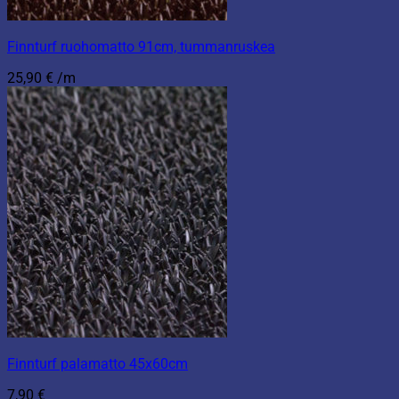
Finnturf ruohomatto 91cm, tummanruskea
25,90
€
/m
Finnturf palamatto 45x60cm
7,90
€