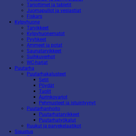
Tarjottimet ja tabletit
Juomapullot ja vesiastiat
Fiskars
Kylpyhuone
Tarvikkeet
Kylpyhuonematot
Pyyhkeet
Ammeet ja potat
Saunatarvikkeet
Suihkuverhot
WC-harjat
Puutarha
Puutarhakalusteet
Setit
Pöydät
Tuolit
Aurinkovarjot
Pehmusteet ja istuintyynyt
Puutarhanhoito
Puutarhatarvikkeet
Puutarhatyökalut
Ruukut ja parvekelaatikot
Sisustus