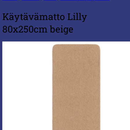
Käytävämatto Lilly
80x250cm beige