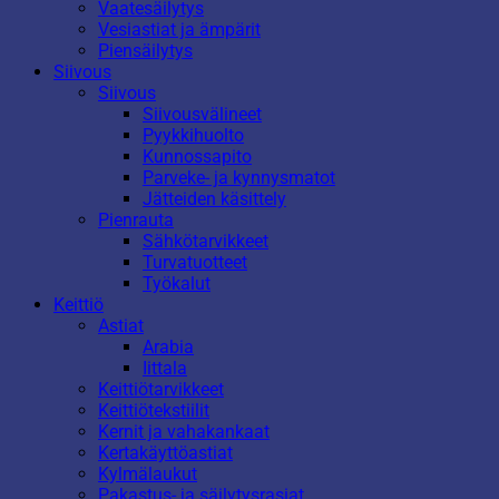
Vaatesäilytys
Vesiastiat ja ämpärit
Piensäilytys
Siivous
Siivous
Siivousvälineet
Pyykkihuolto
Kunnossapito
Parveke- ja kynnysmatot
Jätteiden käsittely
Pienrauta
Sähkötarvikkeet
Turvatuotteet
Työkalut
Keittiö
Astiat
Arabia
Iittala
Keittiötarvikkeet
Keittiötekstiilit
Kernit ja vahakankaat
Kertakäyttöastiat
Kylmälaukut
Pakastus- ja säilytysrasiat