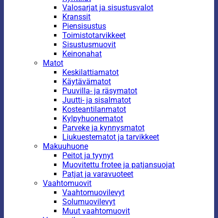
Valosarjat ja sisustusvalot
Kranssit
Piensisustus
Toimistotarvikkeet
Sisustusmuovit
Keinonahat
Matot
Keskilattiamatot
Käytävämatot
Puuvilla- ja räsymatot
Juutti- ja sisalmatot
Kosteantilanmatot
Kylpyhuonematot
Parveke ja kynnysmatot
Liukuestematot ja tarvikkeet
Makuuhuone
Peitot ja tyynyt
Muovitettu frotee ja patjansuojat
Patjat ja varavuoteet
Vaahtomuovit
Vaahtomuovilevyt
Solumuovilevyt
Muut vaahtomuovit