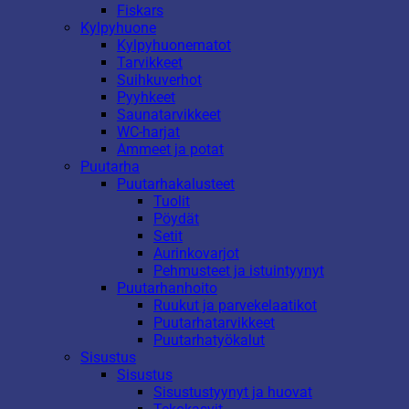
Fiskars
Kylpyhuone
Kylpyhuonematot
Tarvikkeet
Suihkuverhot
Pyyhkeet
Saunatarvikkeet
WC-harjat
Ammeet ja potat
Puutarha
Puutarhakalusteet
Tuolit
Pöydät
Setit
Aurinkovarjot
Pehmusteet ja istuintyynyt
Puutarhanhoito
Ruukut ja parvekelaatikot
Puutarhatarvikkeet
Puutarhatyökalut
Sisustus
Sisustus
Sisustustyynyt ja huovat