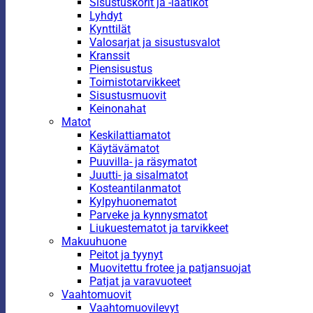
Sisustuskorit ja -laatikot
Lyhdyt
Kynttilät
Valosarjat ja sisustusvalot
Kranssit
Piensisustus
Toimistotarvikkeet
Sisustusmuovit
Keinonahat
Matot
Keskilattiamatot
Käytävämatot
Puuvilla- ja räsymatot
Juutti- ja sisalmatot
Kosteantilanmatot
Kylpyhuonematot
Parveke ja kynnysmatot
Liukuestematot ja tarvikkeet
Makuuhuone
Peitot ja tyynyt
Muovitettu frotee ja patjansuojat
Patjat ja varavuoteet
Vaahtomuovit
Vaahtomuovilevyt