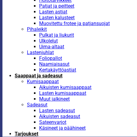
Hoitotarvikkeet
Patjat ja peitteet
Lasten astiat
Lasten kalusteet
Muovitettu frotee ja patjansuojat
Pihaleikit
Pulkat ja liukurit
Ulkolelut
Uima-altaat
Lastenjuhlat
Foliopallot
Naamiaisasut
Kertakäyttöastiat
Saappaat ja sadeasut
Kumisaappaat
Aikuisten kumisaappaat
Lasten kumisaappaat
Muut jalkineet
Sadeasut
Lasten sadeasut
Aikuisten sadeasut
Sateenvarjot
Käsineet ja päähineet
Tarjoukset