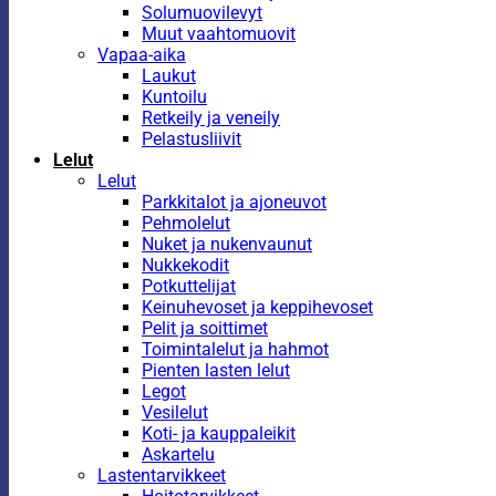
Solumuovilevyt
Muut vaahtomuovit
Vapaa-aika
Laukut
Kuntoilu
Retkeily ja veneily
Pelastusliivit
Lelut
Lelut
Parkkitalot ja ajoneuvot
Pehmolelut
Nuket ja nukenvaunut
Nukkekodit
Potkuttelijat
Keinuhevoset ja keppihevoset
Pelit ja soittimet
Toimintalelut ja hahmot
Pienten lasten lelut
Legot
Vesilelut
Koti- ja kauppaleikit
Askartelu
Lastentarvikkeet