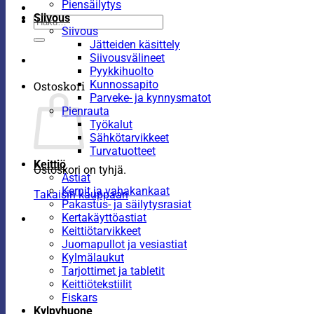
Piensäilytys
Siivous
Etsi:
Siivous
Jätteiden käsittely
Siivousvälineet
Pyykkihuolto
Kunnossapito
Ostoskori
Parveke- ja kynnysmatot
Pienrauta
Työkalut
Sähkötarvikkeet
Turvatuotteet
Keittiö
Ostoskori on tyhjä.
Astiat
Kernit ja vahakankaat
Takaisin kauppaan
Pakastus- ja säilytysrasiat
Kertakäyttöastiat
Keittiötarvikkeet
Juomapullot ja vesiastiat
Kylmälaukut
Tarjottimet ja tabletit
Keittiötekstiilit
Fiskars
Kylpyhuone