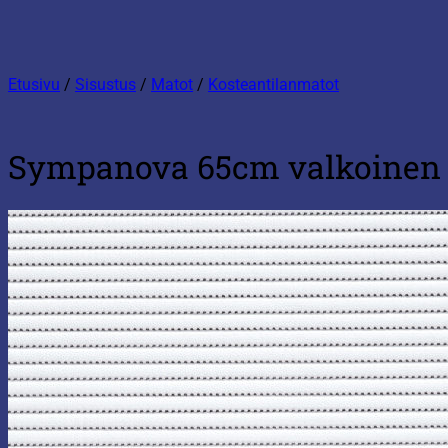
Etusivu
/
Sisustus
/
Matot
/
Kosteantilanmatot
Sympanova 65cm valkoinen