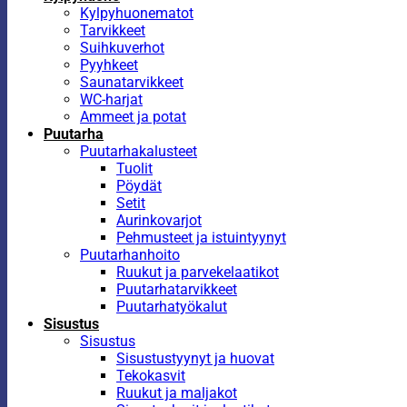
Kylpyhuonematot
Tarvikkeet
Suihkuverhot
Pyyhkeet
Saunatarvikkeet
WC-harjat
Ammeet ja potat
Puutarha
Puutarhakalusteet
Tuolit
Pöydät
Setit
Aurinkovarjot
Pehmusteet ja istuintyynyt
Puutarhanhoito
Ruukut ja parvekelaatikot
Puutarhatarvikkeet
Puutarhatyökalut
Sisustus
Sisustus
Sisustustyynyt ja huovat
Tekokasvit
Ruukut ja maljakot