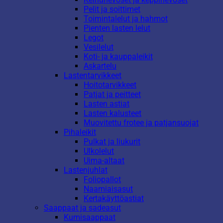
Pelit ja soittimet
Toimintalelut ja hahmot
Pienten lasten lelut
Legot
Vesilelut
Koti- ja kauppaleikit
Askartelu
Lastentarvikkeet
Hoitotarvikkeet
Patjat ja peitteet
Lasten astiat
Lasten kalusteet
Muovitettu frotee ja patjansuojat
Pihaleikit
Pulkat ja liukurit
Ulkolelut
Uima-altaat
Lastenjuhlat
Foliopallot
Naamiaisasut
Kertakäyttöastiat
Saappaat ja sadeasut
Kumisaappaat