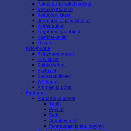
Pakastus- ja säilytysrasiat
Kertakäyttöastiat
Keittiötarvikkeet
Juomapullot ja vesiastiat
Kylmälaukut
Tarjottimet ja tabletit
Keittiötekstiilit
Fiskars
Kylpyhuone
Kylpyhuonematot
Tarvikkeet
Suihkuverhot
Pyyhkeet
Saunatarvikkeet
WC-harjat
Ammeet ja potat
Puutarha
Puutarhakalusteet
Tuolit
Pöydät
Setit
Aurinkovarjot
Pehmusteet ja istuintyynyt