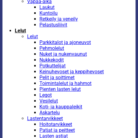
Vapaa-aika
Laukut
Kuntoilu
Retkeily ja veneily
Pelastusliivit
Lelut
Lelut
Parkkitalot ja ajoneuvot
Pehmolelut
Nuket ja nukenvaunut
Nukkekodit
Potkuttelijat
Keinuhevoset ja keppihevoset
Pelit ja soittimet
Toimintalelut ja hahmot
Pienten lasten lelut
Legot
Vesilelut
Koti- ja kauppaleikit
Askartelu
Lastentarvikkeet
Hoitotarvikkeet
Patjat ja peitteet
Lasten astiat