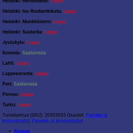
Helsinki: Herttoniemi:
Loppu
Helsinki: Iso-Roobertinkatu:
Loppu
Helsinki: Munkkiniemi:
Loppu
Helsinki: Suutarila:
Loppu
Jyväskyla:
Loppu
Kouvola:
Saatavissa
Lahti:
Loppu
Lappeenranta:
Loppu
Pori:
Saatavissa
Porvoo:
Loppu
Turku:
Loppu
Tuotetunnus (SKU):
20303055
Osastot:
Parveke ja
kynnysmatot
,
Parveke- ja kynnysmatot
Kuvaus