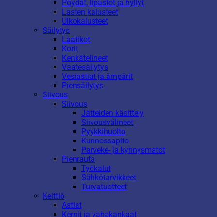
Pöydät, lipastot ja hyllyt
Lasten kalusteet
Ulkokalusteet
Säilytys
Laatikot
Korit
Kenkätelineet
Vaatesäilytys
Vesiastiat ja ämpärit
Piensäilytys
Siivous
Siivous
Jätteiden käsittely
Siivousvälineet
Pyykkihuolto
Kunnossapito
Parveke- ja kynnysmatot
Pienrauta
Työkalut
Sähkötarvikkeet
Turvatuotteet
Keittiö
Astiat
Kernit ja vahakankaat