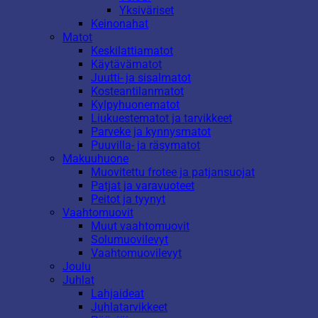
Yksiväriset
Keinonahat
Matot
Keskilattiamatot
Käytävämatot
Juutti- ja sisalmatot
Kosteantilanmatot
Kylpyhuonematot
Liukuestematot ja tarvikkeet
Parveke ja kynnysmatot
Puuvilla- ja räsymatot
Makuuhuone
Muovitettu frotee ja patjansuojat
Patjat ja varavuoteet
Peitot ja tyynyt
Vaahtomuovit
Muut vaahtomuovit
Solumuovilevyt
Vaahtomuovilevyt
Joulu
Juhlat
Lahjaideat
Juhlatarvikkeet