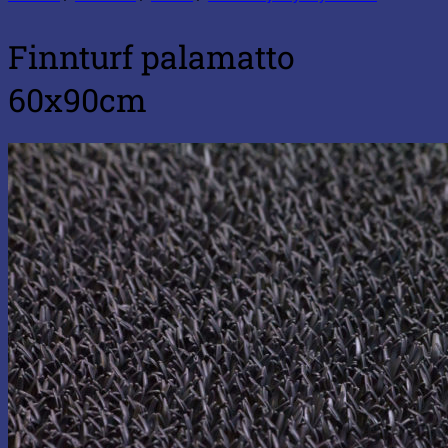
Finnturf palamatto
60x90cm