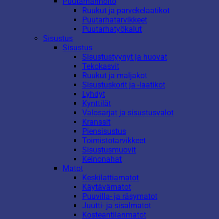
Puutarhanhoito
Ruukut ja parvekelaatikot
Puutarhatarvikkeet
Puutarhatyökalut
Sisustus
Sisustus
Sisustustyynyt ja huovat
Tekokasvit
Ruukut ja maljakot
Sisustuskorit ja -laatikot
Lyhdyt
Kynttilät
Valosarjat ja sisustusvalot
Kranssit
Piensisustus
Toimistotarvikkeet
Sisustusmuovit
Keinonahat
Matot
Keskilattiamatot
Käytävämatot
Puuvilla- ja räsymatot
Juutti- ja sisalmatot
Kosteantilanmatot