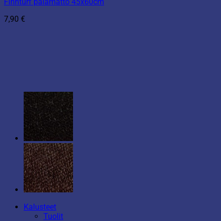
Finnturf palamatto 45x60cm
7,90
€
Kalusteet
Tuolit