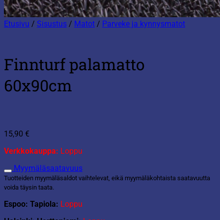
Etusivu
/
Sisustus
/
Matot
/
Parveke ja kynnysmatot
Finnturf palamatto
60x90cm
15,90
€
Verkkokauppa:
Loppu
Myymäläsaatavuus
Tuotteiden myymäläsaldot vaihtelevat, eikä myymäläkohtaista saatavuutta
voida täysin taata.
Espoo: Tapiola:
Loppu