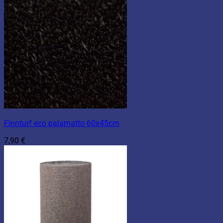
Finnturf eco palamatto 60x45cm
7,90
€