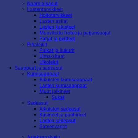
Naamiaisasut
Lastentarvikkeet
Hoitotarvikkeet
Lasten astiat
Lasten kalusteet
Muovitettu frotee ja patjansuojat
Patjat ja peitteet
Pihaleikit
Pulkat ja liukurit
Uima-altaat
Ulkolelut
Saappaat ja sadeasut
Kumisaappaat
Aikuisten kumisaappaat
Lasten kumisaappaat
Muut jalkineet
Sukat
Sadeasut
Aikuisten sadeasut
Käsineet ja päähineet
Lasten sadeasut
Sateenvarjot
Asiakaspalvelu