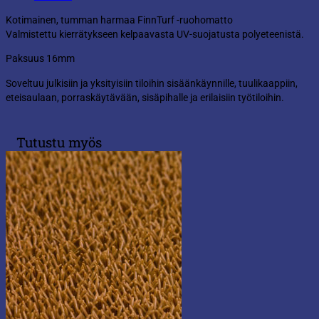
Kotimainen, tumman harmaa FinnTurf -ruohomatto
Valmistettu kierrätykseen kelpaavasta UV-suojatusta polyeteenistä.
Paksuus 16mm
Soveltuu julkisiin ja yksityisiin tiloihin sisäänkäynnille, tuulikaappiin,
eteisaulaan, porraskäytävään, sisäpihalle ja erilaisiin työtiloihin.
Tutustu myös