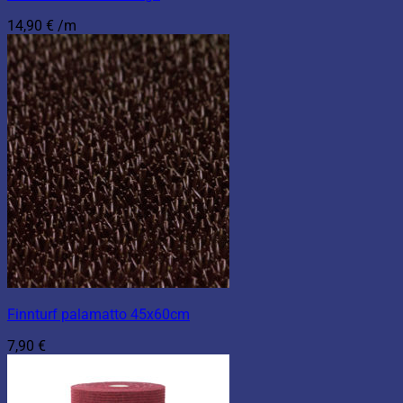
14,90
€
/m
Finnturf palamatto 45x60cm
7,90
€