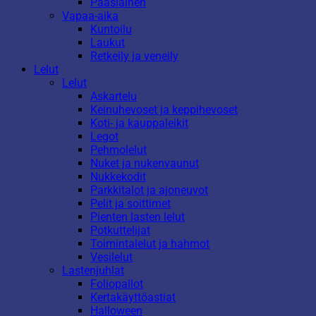
Pääsiäinen
Vapaa-aika
Kuntoilu
Laukut
Retkeily ja veneily
Lelut
Lelut
Askartelu
Keinuhevoset ja keppihevoset
Koti- ja kauppaleikit
Legot
Pehmolelut
Nuket ja nukenvaunut
Nukkekodit
Parkkitalot ja ajoneuvot
Pelit ja soittimet
Pienten lasten lelut
Potkuttelijat
Toimintalelut ja hahmot
Vesilelut
Lastenjuhlat
Foliopallot
Kertakäyttöastiat
Halloween