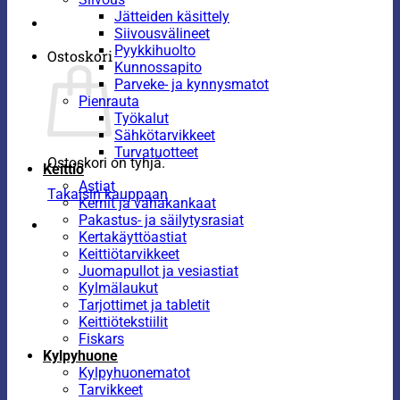
Jätteiden käsittely
Siivousvälineet
Pyykkihuolto
Ostoskori
Kunnossapito
Parveke- ja kynnysmatot
Pienrauta
Työkalut
Sähkötarvikkeet
Turvatuotteet
Ostoskori on tyhjä.
Keittiö
Astiat
Takaisin kauppaan
Kernit ja vahakankaat
Pakastus- ja säilytysrasiat
Kertakäyttöastiat
Keittiötarvikkeet
Juomapullot ja vesiastiat
Kylmälaukut
Tarjottimet ja tabletit
Keittiötekstiilit
Fiskars
Kylpyhuone
Kylpyhuonematot
Tarvikkeet