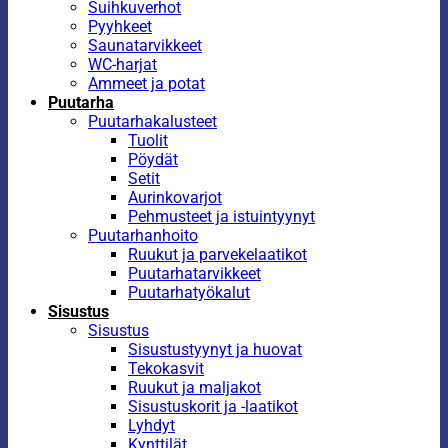
Suihkuverhot
Pyyhkeet
Saunatarvikkeet
WC-harjat
Ammeet ja potat
Puutarha
Puutarhakalusteet
Tuolit
Pöydät
Setit
Aurinkovarjot
Pehmusteet ja istuintyynyt
Puutarhanhoito
Ruukut ja parvekelaatikot
Puutarhatarvikkeet
Puutarhatyökalut
Sisustus
Sisustus
Sisustustyynyt ja huovat
Tekokasvit
Ruukut ja maljakot
Sisustuskorit ja -laatikot
Lyhdyt
Kynttilät