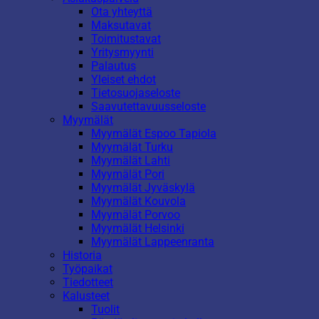
Ota yhteyttä
Maksutavat
Toimitustavat
Yritysmyynti
Palautus
Yleiset ehdot
Tietosuojaseloste
Saavutettavuusseloste
Myymälät
Myymälät Espoo Tapiola
Myymälät Turku
Myymälät Lahti
Myymälät Pori
Myymälät Jyväskylä
Myymälät Kouvola
Myymälät Porvoo
Myymälät Helsinki
Myymälät Lappeenranta
Historia
Työpaikat
Tiedotteet
Kalusteet
Tuolit