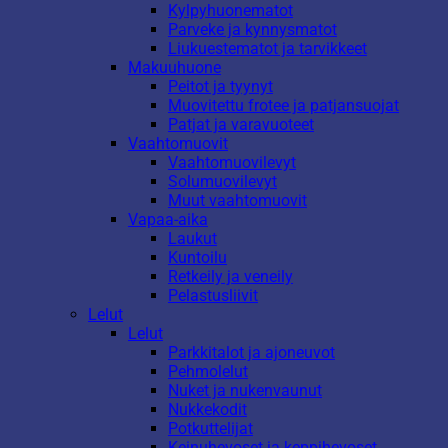
Kylpyhuonematot
Parveke ja kynnysmatot
Liukuestematot ja tarvikkeet
Makuuhuone
Peitot ja tyynyt
Muovitettu frotee ja patjansuojat
Patjat ja varavuoteet
Vaahtomuovit
Vaahtomuovilevyt
Solumuovilevyt
Muut vaahtomuovit
Vapaa-aika
Laukut
Kuntoilu
Retkeily ja veneily
Pelastusliivit
Lelut
Lelut
Parkkitalot ja ajoneuvot
Pehmolelut
Nuket ja nukenvaunut
Nukkekodit
Potkuttelijat
Keinuhevoset ja keppihevoset