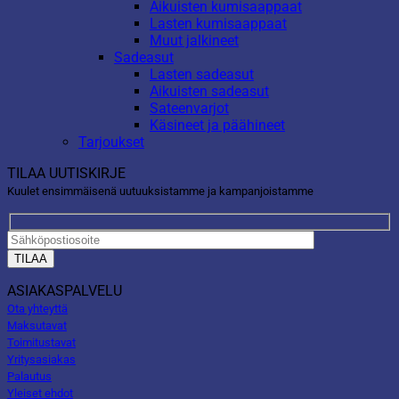
Aikuisten kumisaappaat
Lasten kumisaappaat
Muut jalkineet
Sadeasut
Lasten sadeasut
Aikuisten sadeasut
Sateenvarjot
Käsineet ja päähineet
Tarjoukset
TILAA UUTISKIRJE
Kuulet ensimmäisenä uutuuksistamme ja kampanjoistamme
ASIAKASPALVELU
Ota yhteyttä
Maksutavat
Toimitustavat
Yritysasiakas
Palautus
Yleiset ehdot