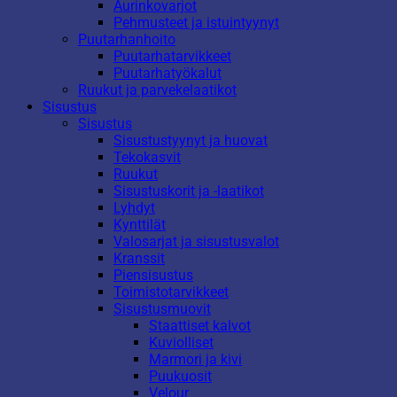
Aurinkovarjot
Pehmusteet ja istuintyynyt
Puutarhanhoito
Puutarhatarvikkeet
Puutarhatyökalut
Ruukut ja parvekelaatikot
Sisustus
Sisustus
Sisustustyynyt ja huovat
Tekokasvit
Ruukut
Sisustuskorit ja -laatikot
Lyhdyt
Kynttilät
Valosarjat ja sisustusvalot
Kranssit
Piensisustus
Toimistotarvikkeet
Sisustusmuovit
Staattiset kalvot
Kuviolliset
Marmori ja kivi
Puukuosit
Velour