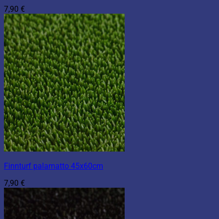
7,90
€
Finnturf palamatto 45x60cm
7,90
€