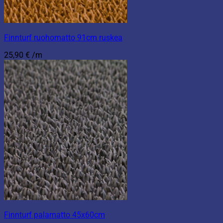
Finnturf ruohomatto 91cm ruskea
25,90
€
/m
Finnturf palamatto 45x60cm