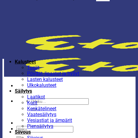
Kalusteet
Tuolit
Pöydät, lipastot ja hyllyt
Lasten kalusteet
Ulkokalusteet
Säilytys
Laatikot
Etsi:
Korit
Kenkätelineet
Vaatesäilytys
Vesiastiat ja ämpärit
Piensäilytys
Etsi:
Siivous
Siivous