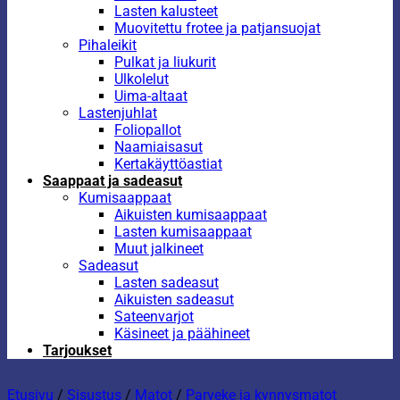
Lasten kalusteet
Muovitettu frotee ja patjansuojat
Pihaleikit
Pulkat ja liukurit
Ulkolelut
Uima-altaat
Lastenjuhlat
Foliopallot
Naamiaisasut
Kertakäyttöastiat
Saappaat ja sadeasut
Kumisaappaat
Aikuisten kumisaappaat
Lasten kumisaappaat
Muut jalkineet
Sadeasut
Lasten sadeasut
Aikuisten sadeasut
Sateenvarjot
Käsineet ja päähineet
Tarjoukset
Etusivu
/
Sisustus
/
Matot
/
Parveke ja kynnysmatot