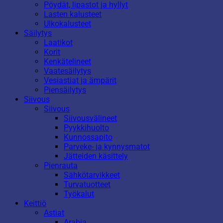
Pöydät, lipastot ja hyllyt
Lasten kalusteet
Ulkokalusteet
Säilytys
Laatikot
Korit
Kenkätelineet
Vaatesäilytys
Vesiastiat ja ämpärit
Piensäilytys
Siivous
Siivous
Siivousvälineet
Pyykkihuolto
Kunnossapito
Parveke- ja kynnysmatot
Jätteiden käsittely
Pienrauta
Sähkötarvikkeet
Turvatuotteet
Työkalut
Keittiö
Astiat
Arabia