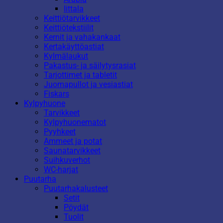
Iittala
Keittiötarvikkeet
Keittiötekstiilit
Kernit ja vahakankaat
Kertakäyttöastiat
Kylmälaukut
Pakastus- ja säilytysrasiat
Tarjottimet ja tabletit
Juomapullot ja vesiastiat
Fiskars
Kylpyhuone
Tarvikkeet
Kylpyhuonematot
Pyyhkeet
Ammeet ja potat
Saunatarvikkeet
Suihkuverhot
WC-harjat
Puutarha
Puutarhakalusteet
Setit
Pöydät
Tuolit