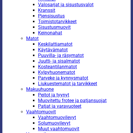
Valosarjat ja sisustusvalot
Kranssit
Piensisustus
Toimistotarvikkeet
Sisustusmuovit
Keinonahat
Matot
Keskilattiamatot
Käytävämatot
Puuvilla- ja räsymatot
Juutti- ja sisalmatot
Kosteantilanmatot
Kylpyhuonematot
Parveke ja kynnysmatot
Liukuestematot ja tarvikkeet
Makuuhuone
Peitot ja tyynyt
Muovitettu frotee ja patjansuojat
Patjat ja varavuoteet
Vaahtomuovit
Vaahtomuovilevyt
Solumuovilevyt
Muut vaahtomuovit