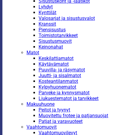
Sisustuskorit ja -laatikot
Lyhdyt
Kynttilät
Valosarjat ja sisustusvalot
Kranssit
Piensisustus
Toimistotarvikkeet
Sisustusmuovit
Keinonahat
Matot
Keskilattiamatot
Käytävämatot
Puuvilla- ja räsymatot
Juutti- ja sisalmatot
Kosteantilanmatot
Kylpyhuonematot
Parveke ja kynnysmatot
Liukuestematot ja tarvikkeet
Makuuhuone
Peitot ja tyynyt
Muovitettu frotee ja patjansuojat
Patjat ja varavuoteet
Vaahtomuovit
Vaahtomuovilevyt