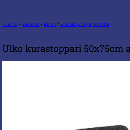
Etusivu
/
Sisustus
/
Matot
/
Parveke ja kynnysmatot
Ulko kurastoppari 50x75cm an