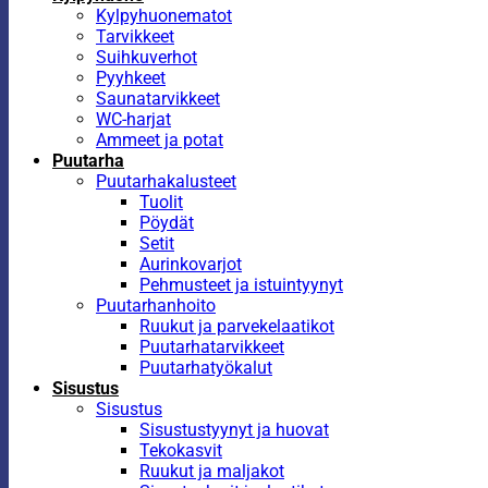
Kylpyhuonematot
Tarvikkeet
Suihkuverhot
Pyyhkeet
Saunatarvikkeet
WC-harjat
Ammeet ja potat
Puutarha
Puutarhakalusteet
Tuolit
Pöydät
Setit
Aurinkovarjot
Pehmusteet ja istuintyynyt
Puutarhanhoito
Ruukut ja parvekelaatikot
Puutarhatarvikkeet
Puutarhatyökalut
Sisustus
Sisustus
Sisustustyynyt ja huovat
Tekokasvit
Ruukut ja maljakot