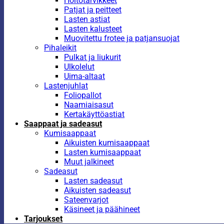
Hoitotarvikkeet
Patjat ja peitteet
Lasten astiat
Lasten kalusteet
Muovitettu frotee ja patjansuojat
Pihaleikit
Pulkat ja liukurit
Ulkolelut
Uima-altaat
Lastenjuhlat
Foliopallot
Naamiaisasut
Kertakäyttöastiat
Saappaat ja sadeasut
Kumisaappaat
Aikuisten kumisaappaat
Lasten kumisaappaat
Muut jalkineet
Sadeasut
Lasten sadeasut
Aikuisten sadeasut
Sateenvarjot
Käsineet ja päähineet
Tarjoukset