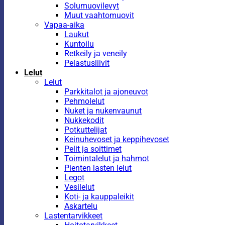
Solumuovilevyt
Muut vaahtomuovit
Vapaa-aika
Laukut
Kuntoilu
Retkeily ja veneily
Pelastusliivit
Lelut
Lelut
Parkkitalot ja ajoneuvot
Pehmolelut
Nuket ja nukenvaunut
Nukkekodit
Potkuttelijat
Keinuhevoset ja keppihevoset
Pelit ja soittimet
Toimintalelut ja hahmot
Pienten lasten lelut
Legot
Vesilelut
Koti- ja kauppaleikit
Askartelu
Lastentarvikkeet