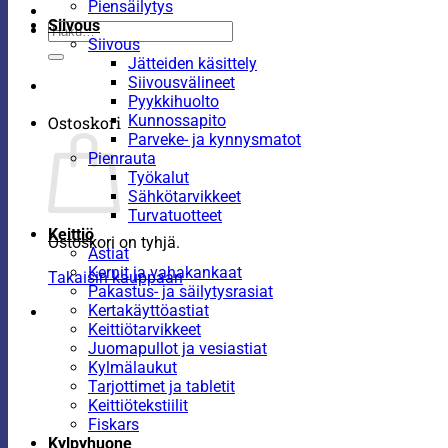
Piensäilytys
Siivous
Etsi:
Siivous
Jätteiden käsittely
Siivousvälineet
Pyykkihuolto
Kunnossapito
Ostoskori
Parveke- ja kynnysmatot
Pienrauta
Työkalut
Sähkötarvikkeet
Turvatuotteet
Keittiö
Ostoskori on tyhjä.
Astiat
Kernit ja vahakankaat
Takaisin kauppaan
Pakastus- ja säilytysrasiat
Kertakäyttöastiat
Keittiötarvikkeet
Juomapullot ja vesiastiat
Kylmälaukut
Tarjottimet ja tabletit
Keittiötekstiilit
Fiskars
Kylpyhuone