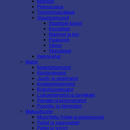
Kranssit
Piensisustus
Toimistotarvikkeet
Sisustusmuovit
Staattiset kalvot
Kuviolliset
Marmori ja kivi
Puukuosit
Velour
Yksiväriset
Keinonahat
Matot
Keskilattiamatot
Käytävämatot
Juutti- ja sisalmatot
Kosteantilanmatot
Kylpyhuonematot
Liukuestematot ja tarvikkeet
Parveke ja kynnysmatot
Puuvilla- ja räsymatot
Makuuhuone
Muovitettu frotee ja patjansuojat
Patjat ja varavuoteet
Peitot ja tyynyt