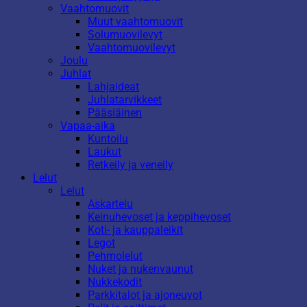
Vaahtomuovit
Muut vaahtomuovit
Solumuovilevyt
Vaahtomuovilevyt
Joulu
Juhlat
Lahjaideat
Juhlatarvikkeet
Pääsiäinen
Vapaa-aika
Kuntoilu
Laukut
Retkeily ja veneily
Lelut
Lelut
Askartelu
Keinuhevoset ja keppihevoset
Koti- ja kauppaleikit
Legot
Pehmolelut
Nuket ja nukenvaunut
Nukkekodit
Parkkitalot ja ajoneuvot