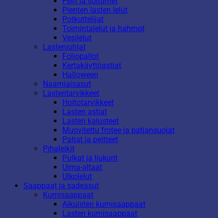
Pelit ja soittimet
Pienten lasten lelut
Potkuttelijat
Toimintalelut ja hahmot
Vesilelut
Lastenjuhlat
Foliopallot
Kertakäyttöastiat
Halloween
Naamiaisasut
Lastentarvikkeet
Hoitotarvikkeet
Lasten astiat
Lasten kalusteet
Muovitettu frotee ja patjansuojat
Patjat ja peitteet
Pihaleikit
Pulkat ja liukurit
Uima-altaat
Ulkolelut
Saappaat ja sadeasut
Kumisaappaat
Aikuisten kumisaappaat
Lasten kumisaappaat