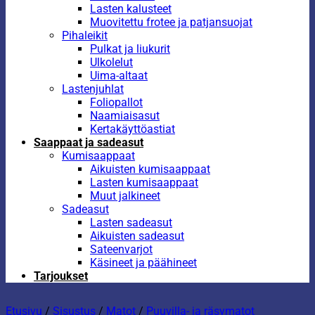
Lasten kalusteet
Muovitettu frotee ja patjansuojat
Pihaleikit
Pulkat ja liukurit
Ulkolelut
Uima-altaat
Lastenjuhlat
Foliopallot
Naamiaisasut
Kertakäyttöastiat
Saappaat ja sadeasut
Kumisaappaat
Aikuisten kumisaappaat
Lasten kumisaappaat
Muut jalkineet
Sadeasut
Lasten sadeasut
Aikuisten sadeasut
Sateenvarjot
Käsineet ja päähineet
Tarjoukset
Etusivu
/
Sisustus
/
Matot
/
Puuvilla- ja räsymatot