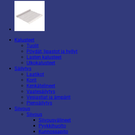
Kalusteet
Tuolit
Pöydät, lipastot ja hyllyt
Lasten kalusteet
Ulkokalusteet
Säilytys
Laatikot
Korit
Kenkätelineet
Vaatesäilytys
Vesiastiat ja ämpärit
Piensäilytys
Siivous
Siivous
Siivousvälineet
Pyykkihuolto
Kunnossapito