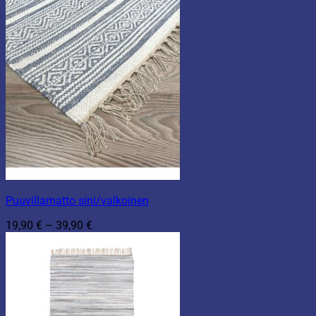
Puuvillamatto sini/valkoinen
Hintaluokka:
19,90
€
–
39,90
€
19,90 €
-
39,90 €