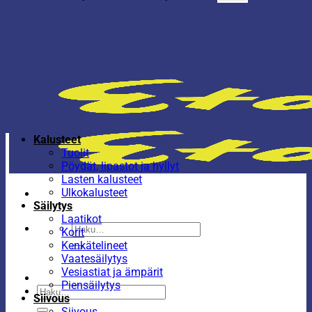
Kalusteet
Tuolit
Pöydät, lipastot ja hyllyt
Lasten kalusteet
Ulkokalusteet
Säilytys
Laatikot
Etsi:
Korit
Kenkätelineet
Vaatesäilytys
Vesiastiat ja ämpärit
Piensäilytys
Etsi:
Siivous
Siivous