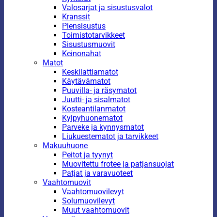
Valosarjat ja sisustusvalot
Kranssit
Piensisustus
Toimistotarvikkeet
Sisustusmuovit
Keinonahat
Matot
Keskilattiamatot
Käytävämatot
Puuvilla- ja räsymatot
Juutti- ja sisalmatot
Kosteantilanmatot
Kylpyhuonematot
Parveke ja kynnysmatot
Liukuestematot ja tarvikkeet
Makuuhuone
Peitot ja tyynyt
Muovitettu frotee ja patjansuojat
Patjat ja varavuoteet
Vaahtomuovit
Vaahtomuovilevyt
Solumuovilevyt
Muut vaahtomuovit