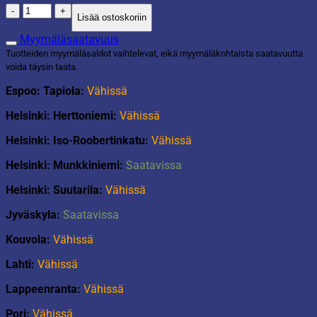
Puuvillamatto
Lisää ostoskoriin
määrä
Myymäläsaatavuus
Tuotteiden myymäläsaldot vaihtelevat, eikä myymäläkohtaista saatavuutta
voida täysin taata.
Espoo: Tapiola:
Vähissä
Helsinki: Herttoniemi:
Vähissä
Helsinki: Iso-Roobertinkatu:
Vähissä
Helsinki: Munkkiniemi:
Saatavissa
Helsinki: Suutarila:
Vähissä
Jyväskyla:
Saatavissa
Kouvola:
Vähissä
Lahti:
Vähissä
Lappeenranta:
Vähissä
Pori:
Vähissä