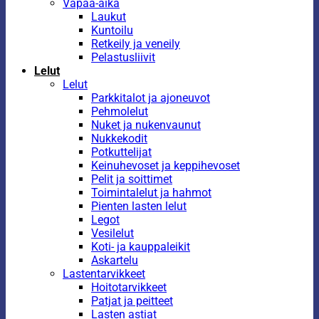
Vapaa-aika
Laukut
Kuntoilu
Retkeily ja veneily
Pelastusliivit
Lelut
Lelut
Parkkitalot ja ajoneuvot
Pehmolelut
Nuket ja nukenvaunut
Nukkekodit
Potkuttelijat
Keinuhevoset ja keppihevoset
Pelit ja soittimet
Toimintalelut ja hahmot
Pienten lasten lelut
Legot
Vesilelut
Koti- ja kauppaleikit
Askartelu
Lastentarvikkeet
Hoitotarvikkeet
Patjat ja peitteet
Lasten astiat