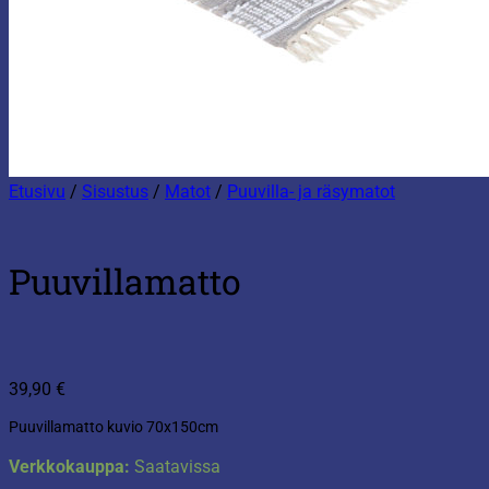
Etusivu
/
Sisustus
/
Matot
/
Puuvilla- ja räsymatot
Puuvillamatto
39,90
€
Puuvillamatto kuvio 70x150cm
Verkkokauppa:
Saatavissa