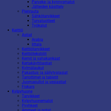
Parveke- ja kynnysmatot
Jätteiden käsittely
Pienrauta
Sähkötarvikkeet
Turvatuotteet
Työkalut
Keittiö
Astiat
Arabia
Iittala
Keittiötarvikkeet
Keittiötekstiilit
Kernit ja vahakankaat
Kertakäyttöastiat
Kylmälaukut
Pakastus- ja säilytysrasiat
Tarjottimet ja tabletit
Juomapullot ja vesiastiat
Fiskars
Kylpyhuone
Tarvikkeet
Kylpyhuonematot
Pyyhkeet
Ammeet ja potat