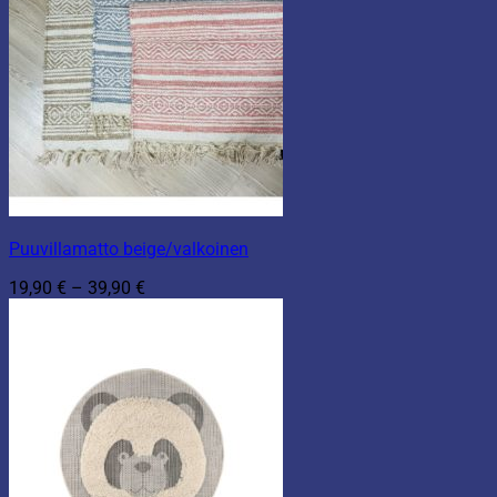
Puuvillamatto beige/valkoinen
Hintaluokka:
19,90
€
–
39,90
€
19,90 €
-
39,90 €