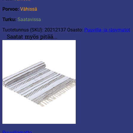
Porvoo:
Vähissä
Turku:
Saatavissa
Tuotetunnus (SKU):
20212137
Osasto:
Puuvilla- ja räsymatot
Saatat myös pitää...
Puuvillamatto