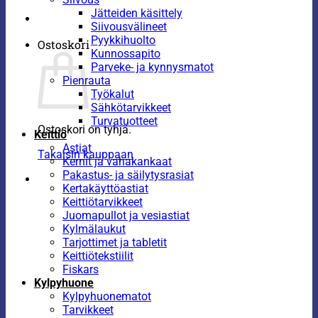
Jätteiden käsittely
Siivousvälineet
Pyykkihuolto
Ostoskori
Kunnossapito
Parveke- ja kynnysmatot
Pienrauta
Työkalut
Sähkötarvikkeet
Turvatuotteet
Ostoskori on tyhjä.
Keittiö
Astiat
Takaisin kauppaan
Kernit ja vahakankaat
Pakastus- ja säilytysrasiat
Kertakäyttöastiat
Keittiötarvikkeet
Juomapullot ja vesiastiat
Kylmälaukut
Tarjottimet ja tabletit
Keittiötekstiilit
Fiskars
Kylpyhuone
Kylpyhuonematot
Tarvikkeet