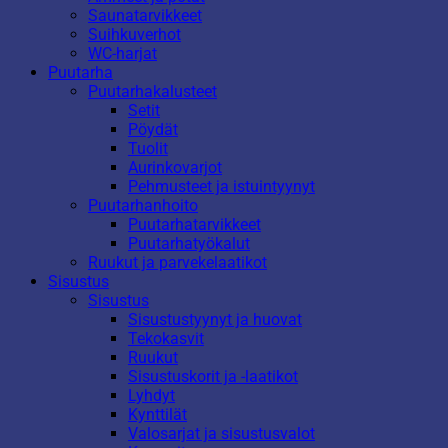
Saunatarvikkeet
Suihkuverhot
WC-harjat
Puutarha
Puutarhakalusteet
Setit
Pöydät
Tuolit
Aurinkovarjot
Pehmusteet ja istuintyynyt
Puutarhanhoito
Puutarhatarvikkeet
Puutarhatyökalut
Ruukut ja parvekelaatikot
Sisustus
Sisustus
Sisustustyynyt ja huovat
Tekokasvit
Ruukut
Sisustuskorit ja -laatikot
Lyhdyt
Kynttilät
Valosarjat ja sisustusvalot