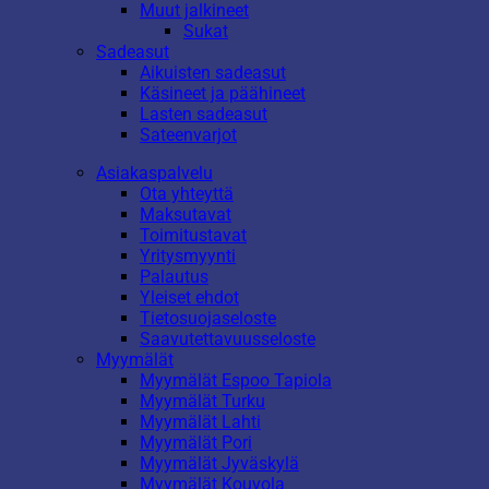
Muut jalkineet
Sukat
Sadeasut
Aikuisten sadeasut
Käsineet ja päähineet
Lasten sadeasut
Sateenvarjot
Asiakaspalvelu
Ota yhteyttä
Maksutavat
Toimitustavat
Yritysmyynti
Palautus
Yleiset ehdot
Tietosuojaseloste
Saavutettavuusseloste
Myymälät
Myymälät Espoo Tapiola
Myymälät Turku
Myymälät Lahti
Myymälät Pori
Myymälät Jyväskylä
Myymälät Kouvola