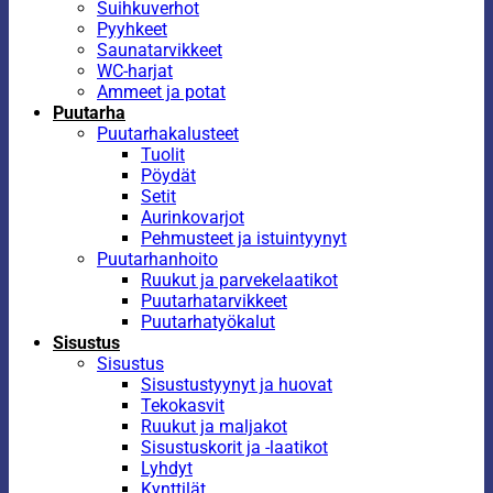
Suihkuverhot
Pyyhkeet
Saunatarvikkeet
WC-harjat
Ammeet ja potat
Puutarha
Puutarhakalusteet
Tuolit
Pöydät
Setit
Aurinkovarjot
Pehmusteet ja istuintyynyt
Puutarhanhoito
Ruukut ja parvekelaatikot
Puutarhatarvikkeet
Puutarhatyökalut
Sisustus
Sisustus
Sisustustyynyt ja huovat
Tekokasvit
Ruukut ja maljakot
Sisustuskorit ja -laatikot
Lyhdyt
Kynttilät