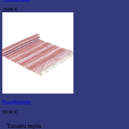
39,90
€
Puuvillamatto
39,90
€
Tutustu myös