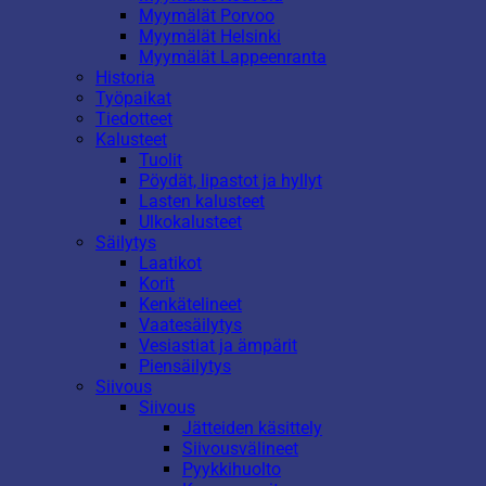
Myymälät Porvoo
Myymälät Helsinki
Myymälät Lappeenranta
Historia
Työpaikat
Tiedotteet
Kalusteet
Tuolit
Pöydät, lipastot ja hyllyt
Lasten kalusteet
Ulkokalusteet
Säilytys
Laatikot
Korit
Kenkätelineet
Vaatesäilytys
Vesiastiat ja ämpärit
Piensäilytys
Siivous
Siivous
Jätteiden käsittely
Siivousvälineet
Pyykkihuolto