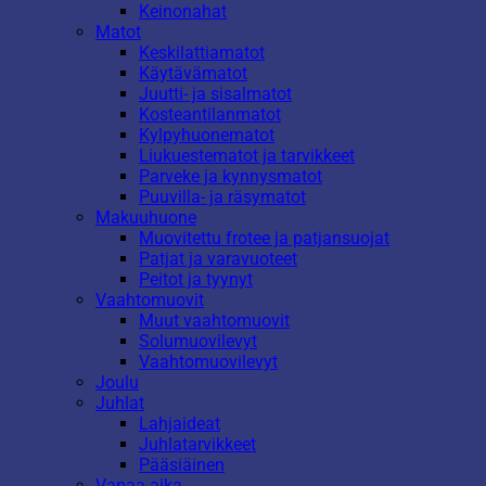
Keinonahat
Matot
Keskilattiamatot
Käytävämatot
Juutti- ja sisalmatot
Kosteantilanmatot
Kylpyhuonematot
Liukuestematot ja tarvikkeet
Parveke ja kynnysmatot
Puuvilla- ja räsymatot
Makuuhuone
Muovitettu frotee ja patjansuojat
Patjat ja varavuoteet
Peitot ja tyynyt
Vaahtomuovit
Muut vaahtomuovit
Solumuovilevyt
Vaahtomuovilevyt
Joulu
Juhlat
Lahjaideat
Juhlatarvikkeet
Pääsiäinen
Vapaa-aika