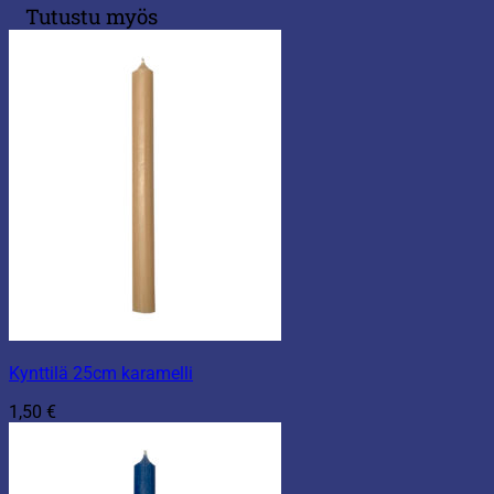
Tutustu myös
Kynttilä 25cm karamelli
1,50
€