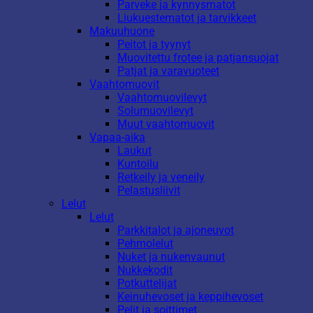
Parveke ja kynnysmatot
Liukuestematot ja tarvikkeet
Makuuhuone
Peitot ja tyynyt
Muovitettu frotee ja patjansuojat
Patjat ja varavuoteet
Vaahtomuovit
Vaahtomuovilevyt
Solumuovilevyt
Muut vaahtomuovit
Vapaa-aika
Laukut
Kuntoilu
Retkeily ja veneily
Pelastusliivit
Lelut
Lelut
Parkkitalot ja ajoneuvot
Pehmolelut
Nuket ja nukenvaunut
Nukkekodit
Potkuttelijat
Keinuhevoset ja keppihevoset
Pelit ja soittimet