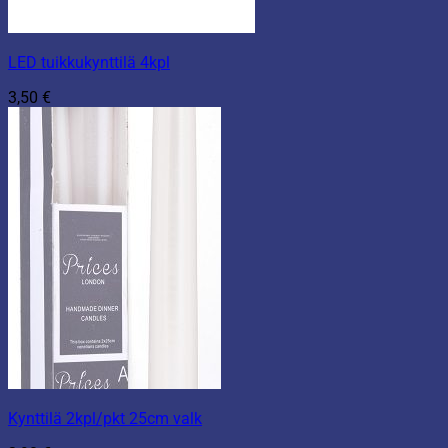
LED tuikkukynttilä 4kpl
3,50
€
Kynttilä 2kpl/pkt 25cm valk