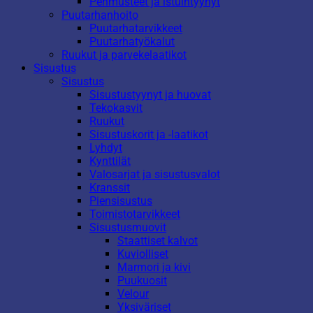
Pehmusteet ja istuintyynyt
Puutarhanhoito
Puutarhatarvikkeet
Puutarhatyökalut
Ruukut ja parvekelaatikot
Sisustus
Sisustus
Sisustustyynyt ja huovat
Tekokasvit
Ruukut
Sisustuskorit ja -laatikot
Lyhdyt
Kynttilät
Valosarjat ja sisustusvalot
Kranssit
Piensisustus
Toimistotarvikkeet
Sisustusmuovit
Staattiset kalvot
Kuviolliset
Marmori ja kivi
Puukuosit
Velour
Yksiväriset