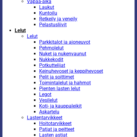
Vapaa-aika
Laukut
Kuntoilu
Retkeily ja veneily
Pelastusliivit
Lelut
Lelut
Parkkitalot ja ajoneuvot
Pehmolelut
Nuket ja nukenvaunut
Nukkekodit
Potkuttelijat
Keinuhevoset ja keppihevoset
Pelit ja soittimet
Toimintalelut ja hahmot
Pienten lasten lelut
Legot
Vesilelut
Koti- ja kauppaleikit
Askartelu
Lastentarvikkeet
Hoitotarvikkeet
Patjat ja peitteet
Lasten astiat