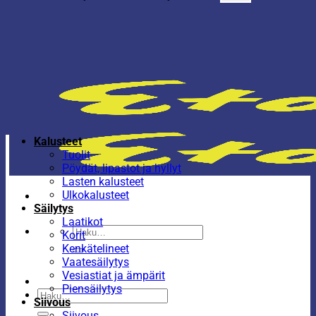
Kalusteet
Tuolit
Pöydät, lipastot ja hyllyt
Lasten kalusteet
Ulkokalusteet
Säilytys
Laatikot
Etsi:
Korit
Kenkätelineet
Vaatesäilytys
Vesiastiat ja ämpärit
Piensäilytys
Etsi:
Siivous
Siivous