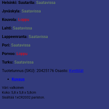
Helsinki: Suutarila:
Saatavissa
Jyväskyla:
Saatavissa
Kouvola:
Loppu
Lahti:
Saatavissa
Lappeenranta:
Saatavissa
Pori:
Saatavissa
Porvoo:
Loppu
Turku:
Saatavissa
Tuotetunnus (SKU):
20425176
Osasto:
Kynttilät
Kuvaus
Väri: valkoinen
Koko: 5,8 x 5,8 x 5,8cm
Sisältää 1xCR2032 pariston.