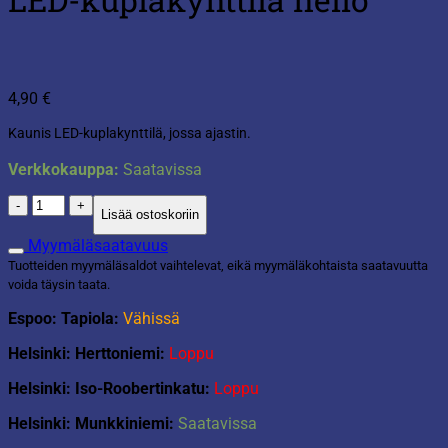
4,90
€
Kaunis LED-kuplakynttilä, jossa ajastin.
Verkkokauppa:
Saatavissa
LED-
Lisää ostoskoriin
kuplakynttilä
neliö
Myymäläsaatavuus
määrä
Tuotteiden myymäläsaldot vaihtelevat, eikä myymäläkohtaista saatavuutta
voida täysin taata.
Espoo: Tapiola:
Vähissä
Helsinki: Herttoniemi:
Loppu
Helsinki: Iso-Roobertinkatu:
Loppu
Helsinki: Munkkiniemi:
Saatavissa