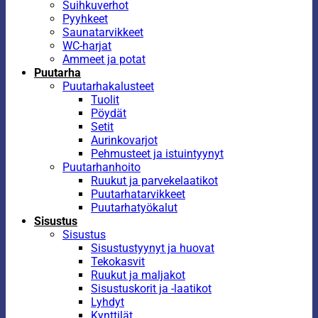
Suihkuverhot
Pyyhkeet
Saunatarvikkeet
WC-harjat
Ammeet ja potat
Puutarha
Puutarhakalusteet
Tuolit
Pöydät
Setit
Aurinkovarjot
Pehmusteet ja istuintyynyt
Puutarhanhoito
Ruukut ja parvekelaatikot
Puutarhatarvikkeet
Puutarhatyökalut
Sisustus
Sisustus
Sisustustyynyt ja huovat
Tekokasvit
Ruukut ja maljakot
Sisustuskorit ja -laatikot
Lyhdyt
Kynttilät