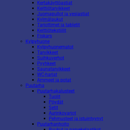
Kertakäyttöastiat
Keittiötarvikkeet
Juomapullot ja vesiastiat
Kylmälaukut
Tarjottimet ja tabletit
Keittiötekstiilit
Fiskars
Kylpyhuone
Kylpyhuonematot
Tarvikkeet
Suihkuverhot
Pyyhkeet
Saunatarvikkeet
WC-harjat
Ammeet ja potat
Puutarha
Puutarhakalusteet
Tuolit
Pöydät
Setit
Aurinkovarjot
Pehmusteet ja istuintyynyt
Puutarhanhoito
Ruukut ja parvekelaatikot