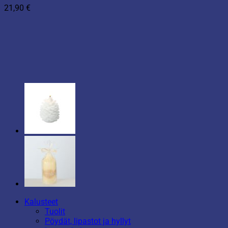
21,90
€
Kalusteet
Tuolit
Pöydät, lipastot ja hyllyt