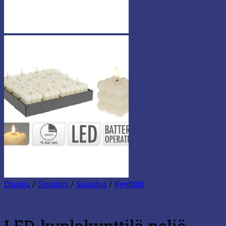
Etusivu
/
Sisustus
/
Sisustus
/
Kynttilät
LED-kuplakynttilä neliö