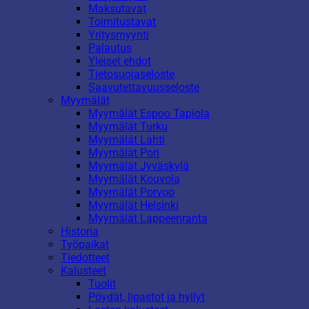
Maksutavat
Toimitustavat
Yritysmyynti
Palautus
Yleiset ehdot
Tietosuojaseloste
Saavutettavuusseloste
Myymälät
Myymälät Espoo Tapiola
Myymälät Turku
Myymälät Lahti
Myymälät Pori
Myymälät Jyväskylä
Myymälät Kouvola
Myymälät Porvoo
Myymälät Helsinki
Myymälät Lappeenranta
Historia
Työpaikat
Tiedotteet
Kalusteet
Tuolit
Pöydät, lipastot ja hyllyt