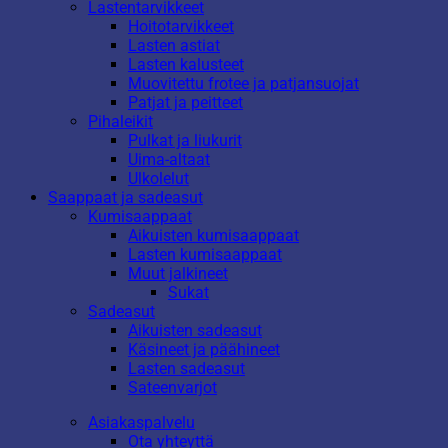
Lastentarvikkeet
Hoitotarvikkeet
Lasten astiat
Lasten kalusteet
Muovitettu frotee ja patjansuojat
Patjat ja peitteet
Pihaleikit
Pulkat ja liukurit
Uima-altaat
Ulkolelut
Saappaat ja sadeasut
Kumisaappaat
Aikuisten kumisaappaat
Lasten kumisaappaat
Muut jalkineet
Sukat
Sadeasut
Aikuisten sadeasut
Käsineet ja päähineet
Lasten sadeasut
Sateenvarjot
Asiakaspalvelu
Ota yhteyttä