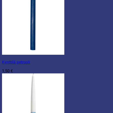
Kynttilä petrooli
1,50
€