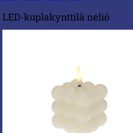
LED-kuplakynttilä neliö