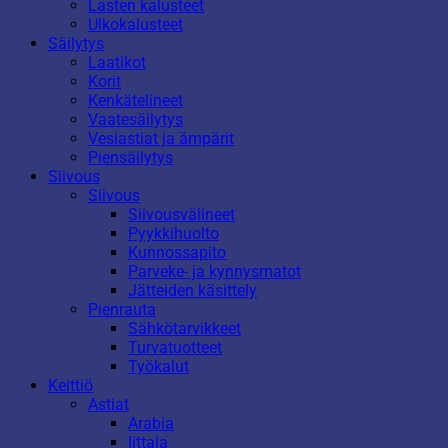
Lasten kalusteet
Ulkokalusteet
Säilytys
Laatikot
Korit
Kenkätelineet
Vaatesäilytys
Vesiastiat ja ämpärit
Piensäilytys
Siivous
Siivous
Siivousvälineet
Pyykkihuolto
Kunnossapito
Parveke- ja kynnysmatot
Jätteiden käsittely
Pienrauta
Sähkötarvikkeet
Turvatuotteet
Työkalut
Keittiö
Astiat
Arabia
Iittala