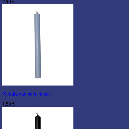
2,90
€
Kynttilä vaaleansininen
1,50
€