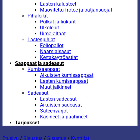
Lasten kalusteet
Muovitettu frotee ja patjansuojat
Pihaleikit
Pulkat ja liukurit
Ulkolelut
Uima-altaat
Lastenjuhlat
Foliopallot
Naamiaisasut
Kertakäyttöastiat
Saappaat ja sadeasut
Kumisaappaat
Aikuisten kumisaappaat
Lasten kumisaappaat
Muut jalkineet
Sadeasut
Lasten sadeasut
Aikuisten sadeasut
Sateenvarjot
Käsineet ja päähineet
Tarjoukset
Etusivu
/
Sisustus
/
Sisustus
/
Kynttilät