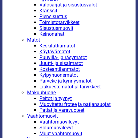
Valosarjat ja sisustusvalot
Kranssit
Piensisustus
Toimistotarvikkeet
Sisustusmuovit
Keinonahat
Matot
Keskilattiamatot
Käytävämatot
Puuvilla- ja räsymatot
Juutti- ja sisalmatot
Kosteantilanmatot
Kylpyhuonematot
Parveke ja kynnysmatot
Liukuestematot ja tarvikkeet
Makuuhuone
Peitot ja tyynyt
Muovitettu frotee ja patjansuojat
Patjat ja varavuoteet
Vaahtomuovit
Vaahtomuovilevyt
Solumuovilevyt
Muut vaahtomuovit