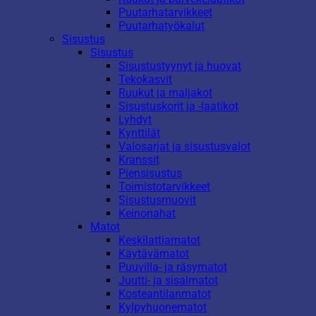
Puutarhatarvikkeet
Puutarhatyökalut
Sisustus
Sisustus
Sisustustyynyt ja huovat
Tekokasvit
Ruukut ja maljakot
Sisustuskorit ja -laatikot
Lyhdyt
Kynttilät
Valosarjat ja sisustusvalot
Kranssit
Piensisustus
Toimistotarvikkeet
Sisustusmuovit
Keinonahat
Matot
Keskilattiamatot
Käytävämatot
Puuvilla- ja räsymatot
Juutti- ja sisalmatot
Kosteantilanmatot
Kylpyhuonematot