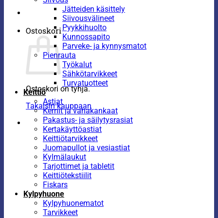
Jätteiden käsittely
Siivousvälineet
Pyykkihuolto
Ostoskori
Kunnossapito
Parveke- ja kynnysmatot
Pienrauta
Työkalut
Sähkötarvikkeet
Turvatuotteet
Ostoskori on tyhjä.
Keittiö
Astiat
Takaisin kauppaan
Kernit ja vahakankaat
Pakastus- ja säilytysrasiat
Kertakäyttöastiat
Keittiötarvikkeet
Juomapullot ja vesiastiat
Kylmälaukut
Tarjottimet ja tabletit
Keittiötekstiilit
Fiskars
Kylpyhuone
Kylpyhuonematot
Tarvikkeet