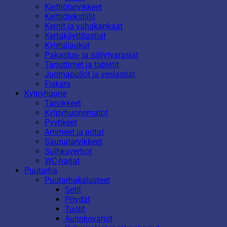
Keittiötarvikkeet
Keittiötekstiilit
Kernit ja vahakankaat
Kertakäyttöastiat
Kylmälaukut
Pakastus- ja säilytysrasiat
Tarjottimet ja tabletit
Juomapullot ja vesiastiat
Fiskars
Kylpyhuone
Tarvikkeet
Kylpyhuonematot
Pyyhkeet
Ammeet ja potat
Saunatarvikkeet
Suihkuverhot
WC-harjat
Puutarha
Puutarhakalusteet
Setit
Pöydät
Tuolit
Aurinkovarjot