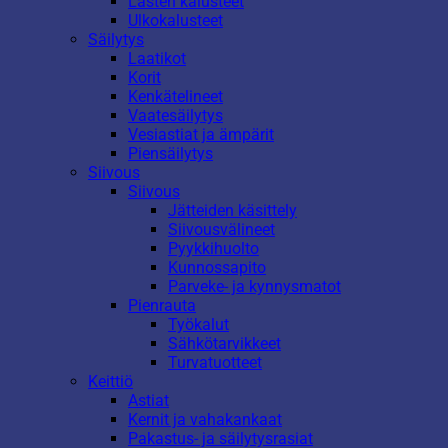
Lasten kalusteet
Ulkokalusteet
Säilytys
Laatikot
Korit
Kenkätelineet
Vaatesäilytys
Vesiastiat ja ämpärit
Piensäilytys
Siivous
Siivous
Jätteiden käsittely
Siivousvälineet
Pyykkihuolto
Kunnossapito
Parveke- ja kynnysmatot
Pienrauta
Työkalut
Sähkötarvikkeet
Turvatuotteet
Keittiö
Astiat
Kernit ja vahakankaat
Pakastus- ja säilytysrasiat