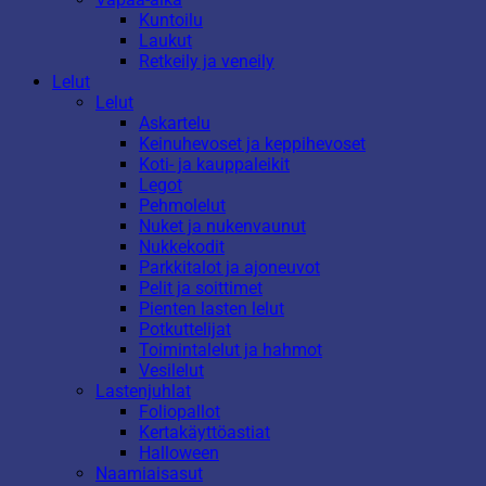
Kuntoilu
Laukut
Retkeily ja veneily
Lelut
Lelut
Askartelu
Keinuhevoset ja keppihevoset
Koti- ja kauppaleikit
Legot
Pehmolelut
Nuket ja nukenvaunut
Nukkekodit
Parkkitalot ja ajoneuvot
Pelit ja soittimet
Pienten lasten lelut
Potkuttelijat
Toimintalelut ja hahmot
Vesilelut
Lastenjuhlat
Foliopallot
Kertakäyttöastiat
Halloween
Naamiaisasut