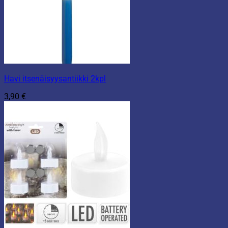
Havi itsenäisyysantiikki 2kpl
3,90
€