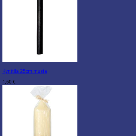
Kynttilä 25cm musta
1,50
€