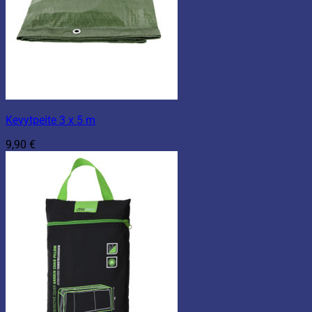
Kevytpeite 3 x 5 m
9,90
€