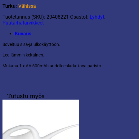
Turku:
Vähissä
Tuotetunnus (SKU):
20408221
Osastot:
Lyhdyt
,
Puutarhatarvikkeet
Kuvaus
Soveltuu sisä-ja ulkokäyttöön.
Led lämmin keltainen.
Mukana 1 x AA 600mAh uudelleenladattava paristo.
Tutustu myös