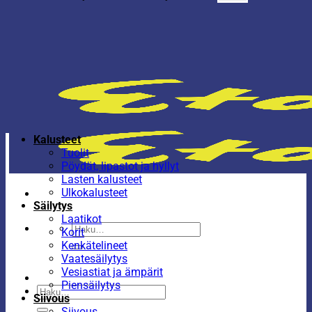
Kalusteet
Tuolit
Pöydät, lipastot ja hyllyt
Lasten kalusteet
Ulkokalusteet
Säilytys
Laatikot
Etsi:
Korit
Kenkätelineet
Vaatesäilytys
Vesiastiat ja ämpärit
Piensäilytys
Etsi:
Siivous
Siivous