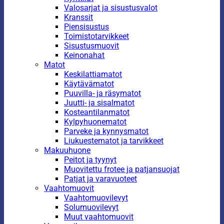
Valosarjat ja sisustusvalot
Kranssit
Piensisustus
Toimistotarvikkeet
Sisustusmuovit
Keinonahat
Matot
Keskilattiamatot
Käytävämatot
Puuvilla- ja räsymatot
Juutti- ja sisalmatot
Kosteantilanmatot
Kylpyhuonematot
Parveke ja kynnysmatot
Liukuestematot ja tarvikkeet
Makuuhuone
Peitot ja tyynyt
Muovitettu frotee ja patjansuojat
Patjat ja varavuoteet
Vaahtomuovit
Vaahtomuovilevyt
Solumuovilevyt
Muut vaahtomuovit