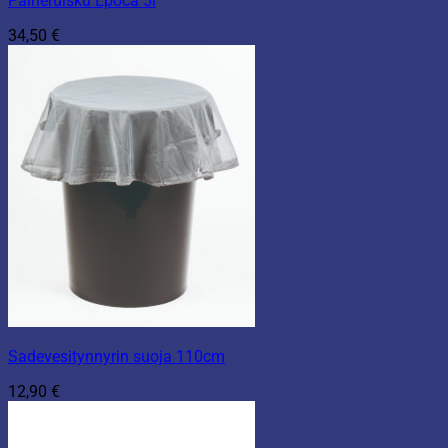
Paineruisku Epoca 5l
34,50
€
Sadevesitynnyrin suoja 110cm
12,90
€