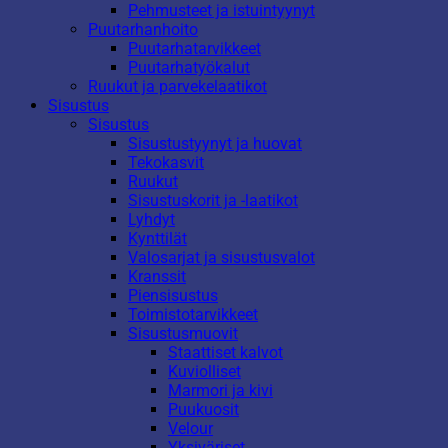
Pehmusteet ja istuintyynyt
Puutarhanhoito
Puutarhatarvikkeet
Puutarhatyökalut
Ruukut ja parvekelaatikot
Sisustus
Sisustus
Sisustustyynyt ja huovat
Tekokasvit
Ruukut
Sisustuskorit ja -laatikot
Lyhdyt
Kynttilät
Valosarjat ja sisustusvalot
Kranssit
Piensisustus
Toimistotarvikkeet
Sisustusmuovit
Staattiset kalvot
Kuviolliset
Marmori ja kivi
Puukuosit
Velour
Yksiväriset