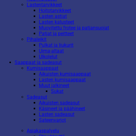
Lastentarvikkeet
Hoitotarvikkeet
Lasten astiat
Lasten kalusteet
Muovitettu frotee ja patjansuojat
Patjat ja peitteet
Pihaleikit
Pulkat ja liukurit
Uima-altaat
Ulkolelut
Saappaat ja sadeasut
Kumisaappaat
Aikuisten kumisaappaat
Lasten kumisaappaat
Muut jalkineet
Sukat
Sadeasut
Aikuisten sadeasut
Käsineet ja päähineet
Lasten sadeasut
Sateenvarjot
Asiakaspalvelu