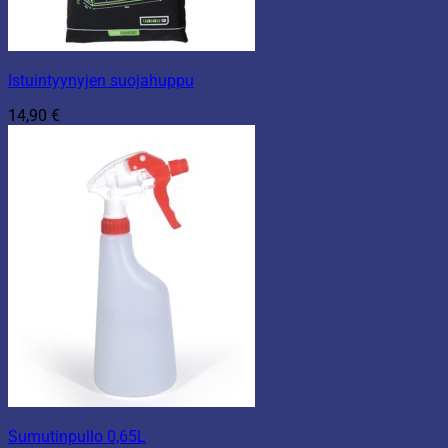
Istuintyynyjen suojahuppu
14,90
€
Sumutinpullo 0,65L