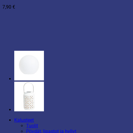
7,90
€
Kalusteet
Tuolit
Pöydät, lipastot ja hyllyt