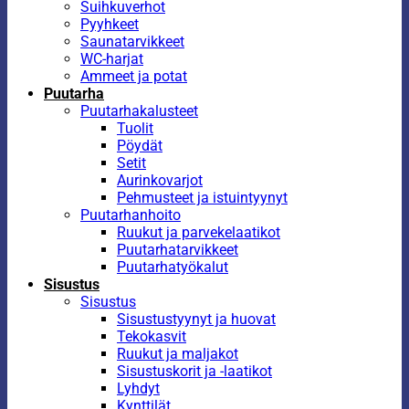
Suihkuverhot
Pyyhkeet
Saunatarvikkeet
WC-harjat
Ammeet ja potat
Puutarha
Puutarhakalusteet
Tuolit
Pöydät
Setit
Aurinkovarjot
Pehmusteet ja istuintyynyt
Puutarhanhoito
Ruukut ja parvekelaatikot
Puutarhatarvikkeet
Puutarhatyökalut
Sisustus
Sisustus
Sisustustyynyt ja huovat
Tekokasvit
Ruukut ja maljakot
Sisustuskorit ja -laatikot
Lyhdyt
Kynttilät