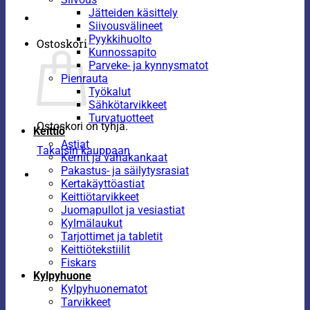
Jätteiden käsittely
Siivousvälineet
Pyykkihuolto
Ostoskori
Kunnossapito
Parveke- ja kynnysmatot
Pienrauta
Työkalut
Sähkötarvikkeet
Turvatuotteet
Ostoskori on tyhjä.
Keittiö
Astiat
Takaisin kauppaan
Kernit ja vahakankaat
Pakastus- ja säilytysrasiat
Kertakäyttöastiat
Keittiötarvikkeet
Juomapullot ja vesiastiat
Kylmälaukut
Tarjottimet ja tabletit
Keittiötekstiilit
Fiskars
Kylpyhuone
Kylpyhuonematot
Tarvikkeet