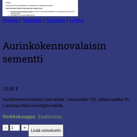
Etusivu
/
Sisustus
/
Sisustus
/
Lyhdyt
Aurinkokennovalaisin
sementti
13,90
€
Aurinkokennovalaisin Led valolla. Latausaika 12h, valaistusaika 7h.
Latautuu myös auringon valolla.
Verkkokauppa:
Saatavissa
Aurinkokennovalaisin
Lisää ostoskoriin
sementti