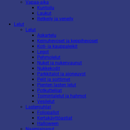
Vapaa-aika
Kuntoilu
Laukut
Retkeily ja veneily
Lelut
Lelut
Askartelu
Keinuhevoset ja keppihevoset
Koti- ja kauppaleikit
Legot
Pehmolelut
Nuket ja nukenvaunut
Nukkekodit
Parkkitalot ja ajoneuvot
Pelit ja soittimet
Pienten lasten lelut
Potkuttelijat
Toimintalelut ja hahmot
Vesilelut
Lastenjuhlat
Foliopallot
Kertakäyttöastiat
Halloween
Naamiaisasut