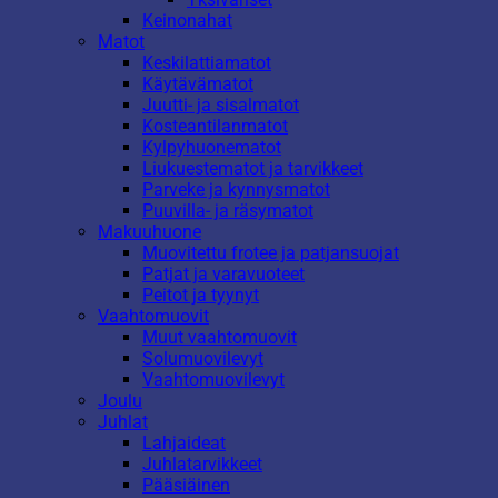
Keinonahat
Matot
Keskilattiamatot
Käytävämatot
Juutti- ja sisalmatot
Kosteantilanmatot
Kylpyhuonematot
Liukuestematot ja tarvikkeet
Parveke ja kynnysmatot
Puuvilla- ja räsymatot
Makuuhuone
Muovitettu frotee ja patjansuojat
Patjat ja varavuoteet
Peitot ja tyynyt
Vaahtomuovit
Muut vaahtomuovit
Solumuovilevyt
Vaahtomuovilevyt
Joulu
Juhlat
Lahjaideat
Juhlatarvikkeet
Pääsiäinen