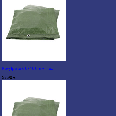
Kevytpeite 6,0×10,0m vihreä
39,90
€