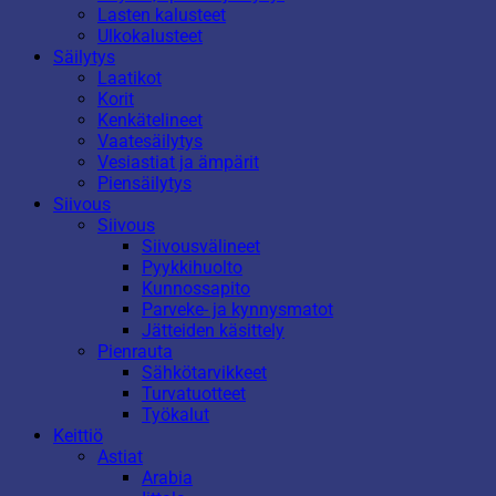
Lasten kalusteet
Ulkokalusteet
Säilytys
Laatikot
Korit
Kenkätelineet
Vaatesäilytys
Vesiastiat ja ämpärit
Piensäilytys
Siivous
Siivous
Siivousvälineet
Pyykkihuolto
Kunnossapito
Parveke- ja kynnysmatot
Jätteiden käsittely
Pienrauta
Sähkötarvikkeet
Turvatuotteet
Työkalut
Keittiö
Astiat
Arabia