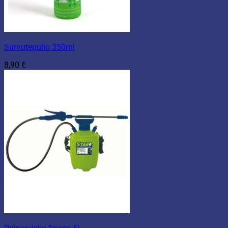
Sumutepullo 350ml
8,90
€