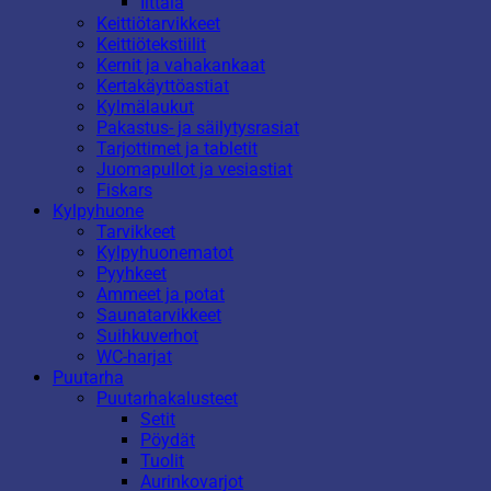
Iittala
Keittiötarvikkeet
Keittiötekstiilit
Kernit ja vahakankaat
Kertakäyttöastiat
Kylmälaukut
Pakastus- ja säilytysrasiat
Tarjottimet ja tabletit
Juomapullot ja vesiastiat
Fiskars
Kylpyhuone
Tarvikkeet
Kylpyhuonematot
Pyyhkeet
Ammeet ja potat
Saunatarvikkeet
Suihkuverhot
WC-harjat
Puutarha
Puutarhakalusteet
Setit
Pöydät
Tuolit
Aurinkovarjot