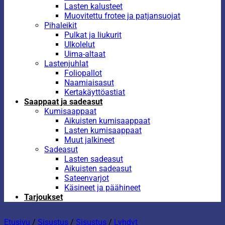
Lasten kalusteet
Muovitettu frotee ja patjansuojat
Pihaleikit
Pulkat ja liukurit
Ulkolelut
Uima-altaat
Lastenjuhlat
Foliopallot
Naamiaisasut
Kertakäyttöastiat
Saappaat ja sadeasut
Kumisaappaat
Aikuisten kumisaappaat
Lasten kumisaappaat
Muut jalkineet
Sadeasut
Lasten sadeasut
Aikuisten sadeasut
Sateenvarjot
Käsineet ja päähineet
Tarjoukset
Etusivu
/
Sisustus
/
Sisustus
/
Lyhdyt