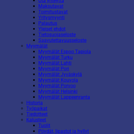
Ota yhteyttä
Maksutavat
Toimitustavat
Yritysmyynti
Palautus
Yleiset ehdot
Tietosuojaseloste
Saavutettavuusseloste
Myymälät
Myymälät Espoo Tapiola
Myymälät Turku
Myymälät Lahti
Myymälät Pori
Myymälät Jyväskylä
Myymälät Kouvola
Myymälät Porvoo
Myymälät Helsinki
Myymälät Lappeenranta
Historia
Työpaikat
Tiedotteet
Kalusteet
Tuolit
Pöydät, lipastot ja hyllyt