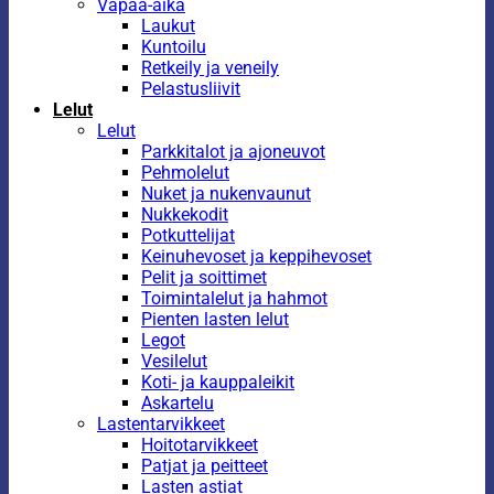
Vapaa-aika
Laukut
Kuntoilu
Retkeily ja veneily
Pelastusliivit
Lelut
Lelut
Parkkitalot ja ajoneuvot
Pehmolelut
Nuket ja nukenvaunut
Nukkekodit
Potkuttelijat
Keinuhevoset ja keppihevoset
Pelit ja soittimet
Toimintalelut ja hahmot
Pienten lasten lelut
Legot
Vesilelut
Koti- ja kauppaleikit
Askartelu
Lastentarvikkeet
Hoitotarvikkeet
Patjat ja peitteet
Lasten astiat