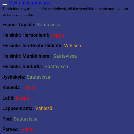
määrä
Myymäläsaatavuus
Tuotteiden myymäläsaldot vaihtelevat, eikä myymäläkohtaista saatavuutta
voida täysin taata.
Espoo: Tapiola:
Saatavissa
Helsinki: Herttoniemi:
Loppu
Helsinki: Iso-Roobertinkatu:
Vähissä
Helsinki: Munkkiniemi:
Saatavissa
Helsinki: Suutarila:
Saatavissa
Jyväskyla:
Saatavissa
Kouvola:
Loppu
Lahti:
Loppu
Lappeenranta:
Vähissä
Pori:
Saatavissa
Porvoo:
Loppu