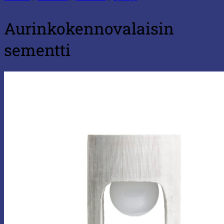
Aurinkokennovalaisin
sementti