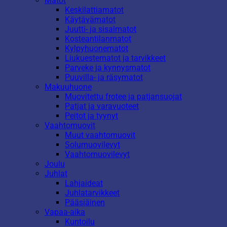
Matot
Keskilattiamatot
Käytävämatot
Juutti- ja sisalmatot
Kosteantilanmatot
Kylpyhuonematot
Liukuestematot ja tarvikkeet
Parveke ja kynnysmatot
Puuvilla- ja räsymatot
Makuuhuone
Muovitettu frotee ja patjansuojat
Patjat ja varavuoteet
Peitot ja tyynyt
Vaahtomuovit
Muut vaahtomuovit
Solumuovilevyt
Vaahtomuovilevyt
Joulu
Juhlat
Lahjaideat
Juhlatarvikkeet
Pääsiäinen
Vapaa-aika
Kuntoilu