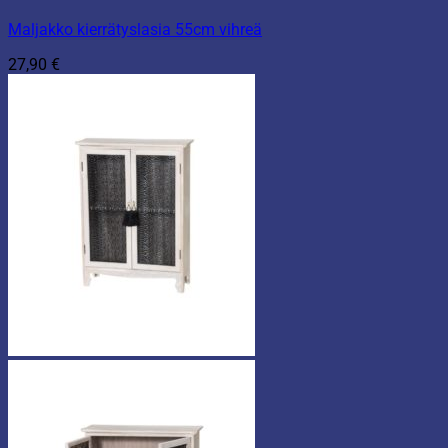
Maljakko kierrätyslasia 55cm vihreä
27,90
€