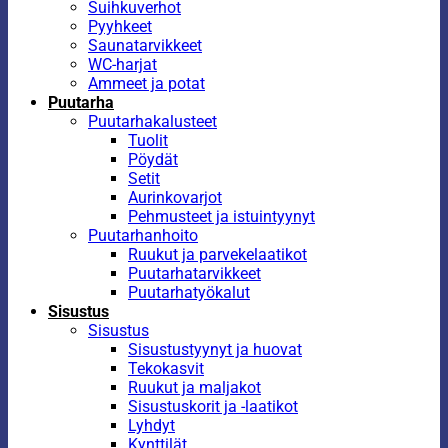
Suihkuverhot
Pyyhkeet
Saunatarvikkeet
WC-harjat
Ammeet ja potat
Puutarha
Puutarhakalusteet
Tuolit
Pöydät
Setit
Aurinkovarjot
Pehmusteet ja istuintyynyt
Puutarhanhoito
Ruukut ja parvekelaatikot
Puutarhatarvikkeet
Puutarhatyökalut
Sisustus
Sisustus
Sisustustyynyt ja huovat
Tekokasvit
Ruukut ja maljakot
Sisustuskorit ja -laatikot
Lyhdyt
Kynttilät