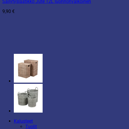
Säilytyslaatikko Jute 12L luonnonvalkoinen
9,90
€
Kalusteet
Tuolit