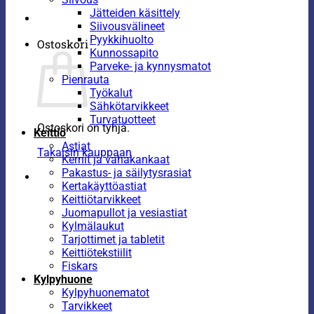
Jätteiden käsittely
Siivousvälineet
Pyykkihuolto
Ostoskori
Kunnossapito
Parveke- ja kynnysmatot
Pienrauta
Työkalut
Sähkötarvikkeet
Turvatuotteet
Ostoskori on tyhjä.
Keittiö
Astiat
Takaisin kauppaan
Kernit ja vahakankaat
Pakastus- ja säilytysrasiat
Kertakäyttöastiat
Keittiötarvikkeet
Juomapullot ja vesiastiat
Kylmälaukut
Tarjottimet ja tabletit
Keittiötekstiilit
Fiskars
Kylpyhuone
Kylpyhuonematot
Tarvikkeet