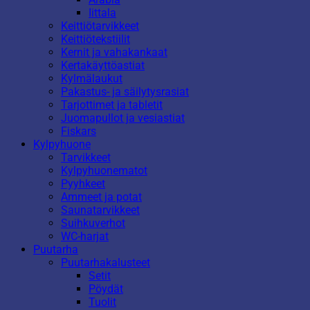
Iittala
Keittiötarvikkeet
Keittiötekstiilit
Kernit ja vahakankaat
Kertakäyttöastiat
Kylmälaukut
Pakastus- ja säilytysrasiat
Tarjottimet ja tabletit
Juomapullot ja vesiastiat
Fiskars
Kylpyhuone
Tarvikkeet
Kylpyhuonematot
Pyyhkeet
Ammeet ja potat
Saunatarvikkeet
Suihkuverhot
WC-harjat
Puutarha
Puutarhakalusteet
Setit
Pöydät
Tuolit