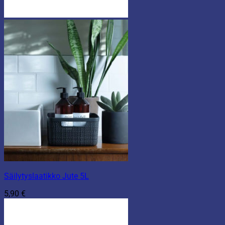
Säilytyslaatikko Jute 5L
5,90
€