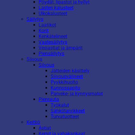
Pöydät, lipastot ja hyllyt
Lasten kalusteet
Ulkokalusteet
Säilytys
Laatikot
Korit
Kenkätelineet
Vaatesäilytys
Vesiastiat ja ämpärit
Piensäilytys
Siivous
Siivous
Jätteiden käsittely
Siivousvälineet
Pyykkihuolto
Kunnossapito
Parveke- ja kynnysmatot
Pienrauta
Työkalut
Sähkötarvikkeet
Turvatuotteet
Keittiö
Astiat
Kernit ja vahakankaat