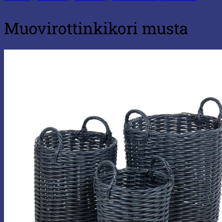
Muovirottinkikori musta