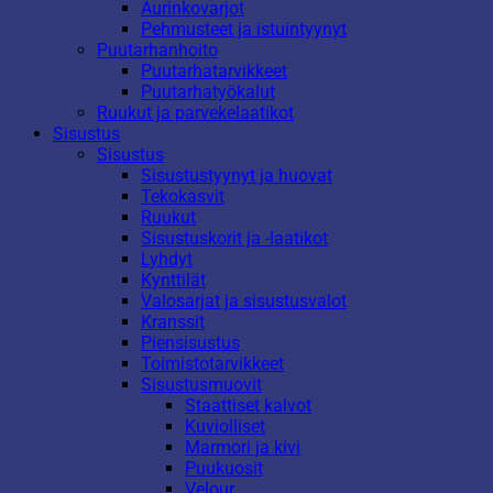
Aurinkovarjot
Pehmusteet ja istuintyynyt
Puutarhanhoito
Puutarhatarvikkeet
Puutarhatyökalut
Ruukut ja parvekelaatikot
Sisustus
Sisustus
Sisustustyynyt ja huovat
Tekokasvit
Ruukut
Sisustuskorit ja -laatikot
Lyhdyt
Kynttilät
Valosarjat ja sisustusvalot
Kranssit
Piensisustus
Toimistotarvikkeet
Sisustusmuovit
Staattiset kalvot
Kuviolliset
Marmori ja kivi
Puukuosit
Velour