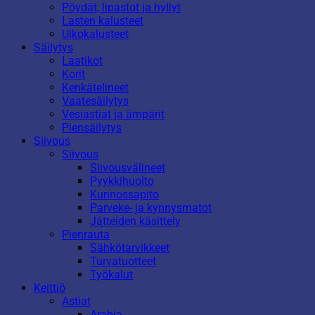
Pöydät, lipastot ja hyllyt
Lasten kalusteet
Ulkokalusteet
Säilytys
Laatikot
Korit
Kenkätelineet
Vaatesäilytys
Vesiastiat ja ämpärit
Piensäilytys
Siivous
Siivous
Siivousvälineet
Pyykkihuolto
Kunnossapito
Parveke- ja kynnysmatot
Jätteiden käsittely
Pienrauta
Sähkötarvikkeet
Turvatuotteet
Työkalut
Keittiö
Astiat
Arabia