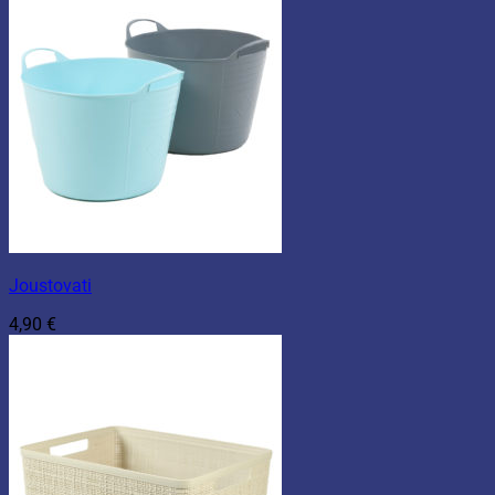
Joustovati
4,90
€