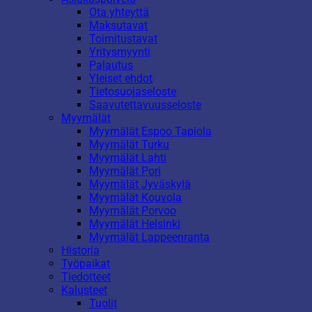
Ota yhteyttä
Maksutavat
Toimitustavat
Yritysmyynti
Palautus
Yleiset ehdot
Tietosuojaseloste
Saavutettavuusseloste
Myymälät
Myymälät Espoo Tapiola
Myymälät Turku
Myymälät Lahti
Myymälät Pori
Myymälät Jyväskylä
Myymälät Kouvola
Myymälät Porvoo
Myymälät Helsinki
Myymälät Lappeenranta
Historia
Työpaikat
Tiedotteet
Kalusteet
Tuolit