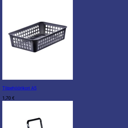
Tilpehöörikori A5
1,70
€