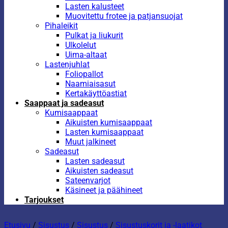
Lasten kalusteet
Muovitettu frotee ja patjansuojat
Pihaleikit
Pulkat ja liukurit
Ulkolelut
Uima-altaat
Lastenjuhlat
Foliopallot
Naamiaisasut
Kertakäyttöastiat
Saappaat ja sadeasut
Kumisaappaat
Aikuisten kumisaappaat
Lasten kumisaappaat
Muut jalkineet
Sadeasut
Lasten sadeasut
Aikuisten sadeasut
Sateenvarjot
Käsineet ja päähineet
Tarjoukset
Etusivu
/
Sisustus
/
Sisustus
/
Sisustuskorit ja -laatikot