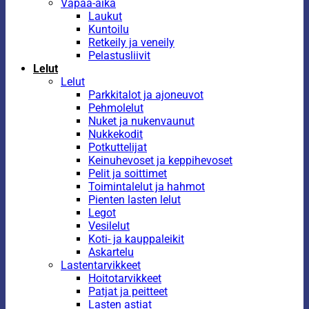
Vapaa-aika
Laukut
Kuntoilu
Retkeily ja veneily
Pelastusliivit
Lelut
Lelut
Parkkitalot ja ajoneuvot
Pehmolelut
Nuket ja nukenvaunut
Nukkekodit
Potkuttelijat
Keinuhevoset ja keppihevoset
Pelit ja soittimet
Toimintalelut ja hahmot
Pienten lasten lelut
Legot
Vesilelut
Koti- ja kauppaleikit
Askartelu
Lastentarvikkeet
Hoitotarvikkeet
Patjat ja peitteet
Lasten astiat