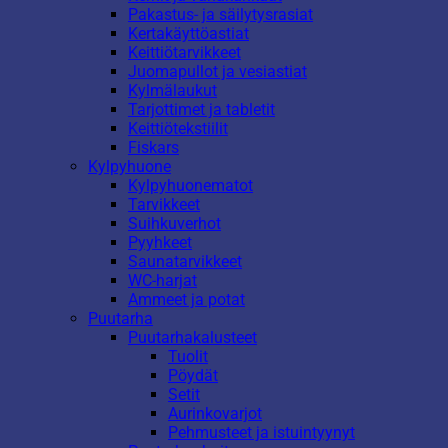
Pakastus- ja säilytysrasiat
Kertakäyttöastiat
Keittiötarvikkeet
Juomapullot ja vesiastiat
Kylmälaukut
Tarjottimet ja tabletit
Keittiötekstiilit
Fiskars
Kylpyhuone
Kylpyhuonematot
Tarvikkeet
Suihkuverhot
Pyyhkeet
Saunatarvikkeet
WC-harjat
Ammeet ja potat
Puutarha
Puutarhakalusteet
Tuolit
Pöydät
Setit
Aurinkovarjot
Pehmusteet ja istuintyynyt