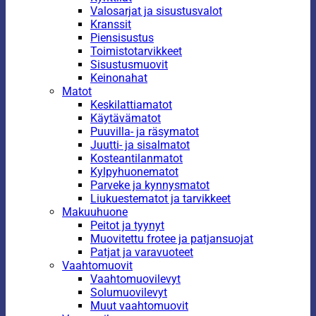
Valosarjat ja sisustusvalot
Kranssit
Piensisustus
Toimistotarvikkeet
Sisustusmuovit
Keinonahat
Matot
Keskilattiamatot
Käytävämatot
Puuvilla- ja räsymatot
Juutti- ja sisalmatot
Kosteantilanmatot
Kylpyhuonematot
Parveke ja kynnysmatot
Liukuestematot ja tarvikkeet
Makuuhuone
Peitot ja tyynyt
Muovitettu frotee ja patjansuojat
Patjat ja varavuoteet
Vaahtomuovit
Vaahtomuovilevyt
Solumuovilevyt
Muut vaahtomuovit