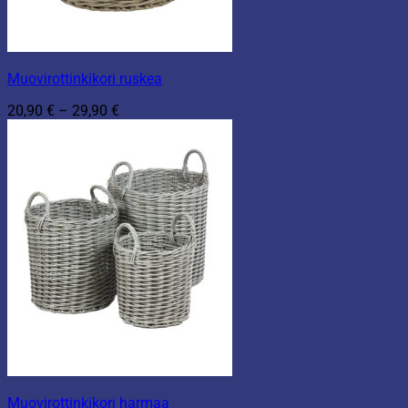
Muovirottinkikori ruskea
Hintaluokka:
20,90
€
–
29,90
€
20,90 €
-
29,90 €
Muovirottinkikori harmaa