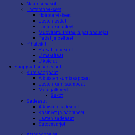
Naamiaisasut
Lastentarvikkeet
Hoitotarvikkeet
Lasten astiat
Lasten kalusteet
Muovitettu frotee ja patjansuojat
Patjat ja peitteet
Pihaleikit
Pulkat ja liukurit
Uima-altaat
Ulkolelut
Saappaat ja sadeasut
Kumisaappaat
Aikuisten kumisaappaat
Lasten kumisaappaat
Muut jalkineet
Sukat
Sadeasut
Aikuisten sadeasut
Käsineet ja päähineet
Lasten sadeasut
Sateenvarjot
Asiakaspalvelu