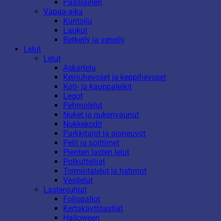
Pääsiäinen
Vapaa-aika
Kuntoilu
Laukut
Retkeily ja veneily
Lelut
Lelut
Askartelu
Keinuhevoset ja keppihevoset
Koti- ja kauppaleikit
Legot
Pehmolelut
Nuket ja nukenvaunut
Nukkekodit
Parkkitalot ja ajoneuvot
Pelit ja soittimet
Pienten lasten lelut
Potkuttelijat
Toimintalelut ja hahmot
Vesilelut
Lastenjuhlat
Foliopallot
Kertakäyttöastiat
Halloween