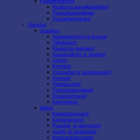
Puutarhanhoito
Ruukut ja parvekelaatikot
Puutarhatarvikkeet
Puutarhatyökalut
Sisustus
Sisustus
Sisustustyynyt ja huovat
Tekokasvit
Ruukut ja maljakot
Sisustuskorit ja -laatikot
Lyhdyt
Kynttilät
Valosarjat ja sisustusvalot
Kranssit
Piensisustus
Toimistotarvikkeet
Sisustusmuovit
Keinonahat
Matot
Keskilattiamatot
Käytävämatot
Puuvilla- ja räsymatot
Juutti- ja sisalmatot
Kosteantilanmatot