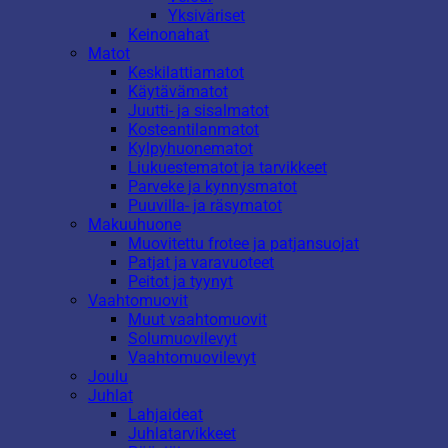
Yksiväriset
Keinonahat
Matot
Keskilattiamatot
Käytävämatot
Juutti- ja sisalmatot
Kosteantilanmatot
Kylpyhuonematot
Liukuestematot ja tarvikkeet
Parveke ja kynnysmatot
Puuvilla- ja räsymatot
Makuuhuone
Muovitettu frotee ja patjansuojat
Patjat ja varavuoteet
Peitot ja tyynyt
Vaahtomuovit
Muut vaahtomuovit
Solumuovilevyt
Vaahtomuovilevyt
Joulu
Juhlat
Lahjaideat
Juhlatarvikkeet