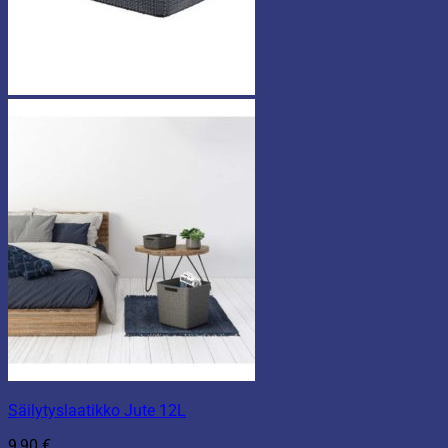
Säilytyslaatikko Jute 12L
9,90
€