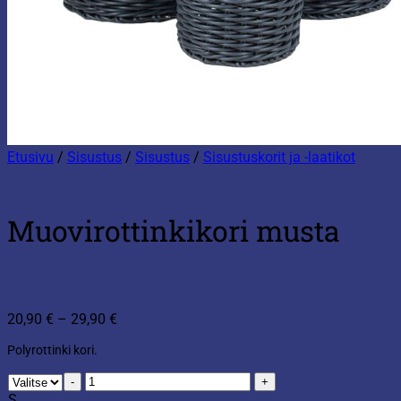
Etusivu
/
Sisustus
/
Sisustus
/
Sisustuskorit ja -laatikot
Muovirottinkikori musta
Hintaluokka:
20,90
€
–
29,90
€
20,90 €
Polyrottinki kori.
-
29,90 €
Muovirottinkikori
musta
S