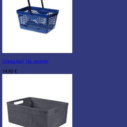
Coppa-kori 16L sininen
14,90
€