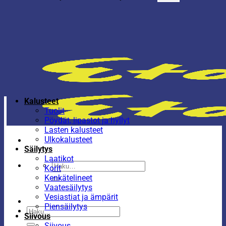
Kalusteet
Tuolit
Pöydät, lipastot ja hyllyt
Lasten kalusteet
Ulkokalusteet
Säilytys
Laatikot
Etsi:
Korit
Kenkätelineet
Vaatesäilytys
Vesiastiat ja ämpärit
Piensäilytys
Etsi:
Siivous
Siivous