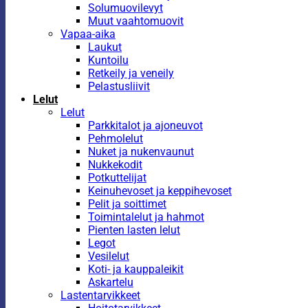
Solumuovilevyt
Muut vaahtomuovit
Vapaa-aika
Laukut
Kuntoilu
Retkeily ja veneily
Pelastusliivit
Lelut
Lelut
Parkkitalot ja ajoneuvot
Pehmolelut
Nuket ja nukenvaunut
Nukkekodit
Potkuttelijat
Keinuhevoset ja keppihevoset
Pelit ja soittimet
Toimintalelut ja hahmot
Pienten lasten lelut
Legot
Vesilelut
Koti- ja kauppaleikit
Askartelu
Lastentarvikkeet