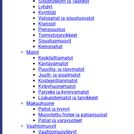
Sisustuskorit ja -laatikot
Lyhdyt
Kynttilät
Valosarjat ja sisustusvalot
Kranssit
Piensisustus
Toimistotarvikkeet
Sisustusmuovit
Keinonahat
Matot
Keskilattiamatot
Käytävämatot
Puuvilla- ja räsymatot
Juutti- ja sisalmatot
Kosteantilanmatot
Kylpyhuonematot
Parveke ja kynnysmatot
Liukuestematot ja tarvikkeet
Makuuhuone
Peitot ja tyynyt
Muovitettu frotee ja patjansuojat
Patjat ja varavuoteet
Vaahtomuovit
Vaahtomuovilevyt