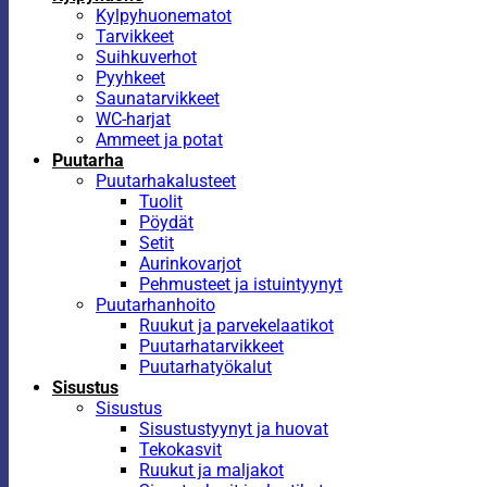
Kylpyhuonematot
Tarvikkeet
Suihkuverhot
Pyyhkeet
Saunatarvikkeet
WC-harjat
Ammeet ja potat
Puutarha
Puutarhakalusteet
Tuolit
Pöydät
Setit
Aurinkovarjot
Pehmusteet ja istuintyynyt
Puutarhanhoito
Ruukut ja parvekelaatikot
Puutarhatarvikkeet
Puutarhatyökalut
Sisustus
Sisustus
Sisustustyynyt ja huovat
Tekokasvit
Ruukut ja maljakot