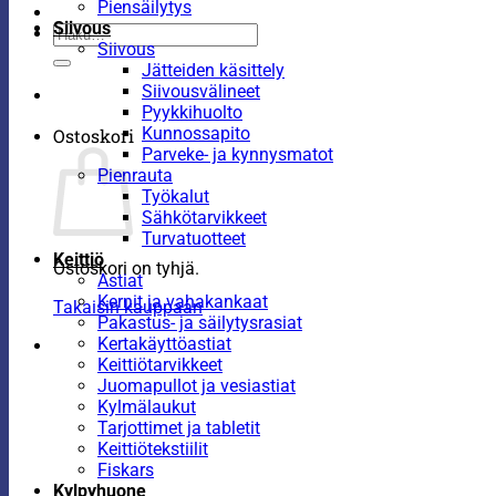
Piensäilytys
Siivous
Etsi:
Siivous
Jätteiden käsittely
Siivousvälineet
Pyykkihuolto
Kunnossapito
Ostoskori
Parveke- ja kynnysmatot
Pienrauta
Työkalut
Sähkötarvikkeet
Turvatuotteet
Keittiö
Ostoskori on tyhjä.
Astiat
Kernit ja vahakankaat
Takaisin kauppaan
Pakastus- ja säilytysrasiat
Kertakäyttöastiat
Keittiötarvikkeet
Juomapullot ja vesiastiat
Kylmälaukut
Tarjottimet ja tabletit
Keittiötekstiilit
Fiskars
Kylpyhuone