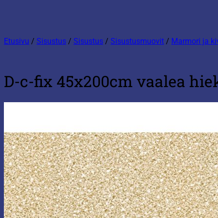
Etusivu
/
Sisustus
/
Sisustus
/
Sisustusmuovit
/
Marmori ja ki
D-c-fix 45x200cm vaalea hie