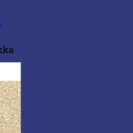
vi
kka