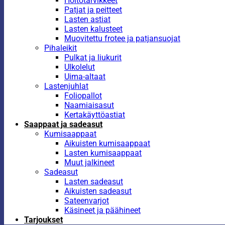
Hoitotarvikkeet
Patjat ja peitteet
Lasten astiat
Lasten kalusteet
Muovitettu frotee ja patjansuojat
Pihaleikit
Pulkat ja liukurit
Ulkolelut
Uima-altaat
Lastenjuhlat
Foliopallot
Naamiaisasut
Kertakäyttöastiat
Saappaat ja sadeasut
Kumisaappaat
Aikuisten kumisaappaat
Lasten kumisaappaat
Muut jalkineet
Sadeasut
Lasten sadeasut
Aikuisten sadeasut
Sateenvarjot
Käsineet ja päähineet
Tarjoukset