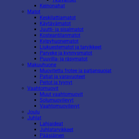
Keinonahat
Matot
Keskilattiamatot
Käytävämatot
Juutti- ja sisalmatot
Kosteantilanmatot
Kylpyhuonematot
Liukuestematot ja tarvikkeet
Parveke ja kynnysmatot
Puuvilla- ja räsymatot
Makuuhuone
Muovitettu frotee ja patjansuojat
Patjat ja varavuoteet
Peitot ja tyynyt
Vaahtomuovit
Muut vaahtomuovit
Solumuovilevyt
Vaahtomuovilevyt
Joulu
Juhlat
Lahjaideat
Juhlatarvikkeet
Pääsiäinen