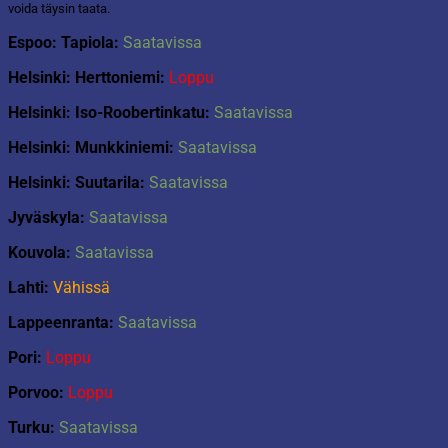
voida täysin taata.
Espoo: Tapiola:
Saatavissa
Helsinki: Herttoniemi:
Loppu
Helsinki: Iso-Roobertinkatu:
Saatavissa
Helsinki: Munkkiniemi:
Saatavissa
Helsinki: Suutarila:
Saatavissa
Jyväskyla:
Saatavissa
Kouvola:
Saatavissa
Lahti:
Vähissä
Lappeenranta:
Saatavissa
Pori:
Loppu
Porvoo:
Loppu
Turku:
Saatavissa