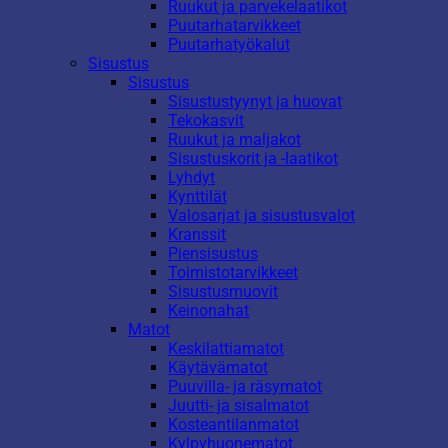
Ruukut ja parvekelaatikot
Puutarhatarvikkeet
Puutarhatyökalut
Sisustus
Sisustus
Sisustustyynyt ja huovat
Tekokasvit
Ruukut ja maljakot
Sisustuskorit ja -laatikot
Lyhdyt
Kynttilät
Valosarjat ja sisustusvalot
Kranssit
Piensisustus
Toimistotarvikkeet
Sisustusmuovit
Keinonahat
Matot
Keskilattiamatot
Käytävämatot
Puuvilla- ja räsymatot
Juutti- ja sisalmatot
Kosteantilanmatot
Kylpyhuonematot