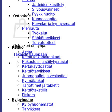
Jätteiden käsittely
Siivousvälineet
Pyykkihuolto
Ostoskori
Kunnossapito
Parveke- ja kynnysmatot
Pienrauta
Työkalut
Sähkötarvikkeet
Turvatuotteet
Ostoskori on tyhjä.
Keittiö
Astiat
Takaisin kauppaan
Kernit ja vahakankaat
Pakastus- ja säilytysrasiat
Kertakäyttöastiat
Keittiötarvikkeet
Juomapullot ja vesiastiat
Kylmälaukut
Tarjottimet ja tabletit
Keittiötekstiilit
Fiskars
Kylpyhuone
Kylpyhuonematot
Tarvikkeet