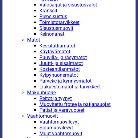
Valosarjat ja sisustusvalot
Kranssit
Piensisustus
Toimistotarvikkeet
Sisustusmuovit
Keinonahat
Matot
Keskilattiamatot
Käytävämatot
Puuvilla- ja räsymatot
Juutti- ja sisalmatot
Kosteantilanmatot
Kylpyhuonematot
Parveke ja kynnysmatot
Liukuestematot ja tarvikkeet
Makuuhuone
Peitot ja tyynyt
Muovitettu frotee ja patjansuojat
Patjat ja varavuoteet
Vaahtomuovit
Vaahtomuovilevyt
Solumuovilevyt
Muut vaahtomuovit