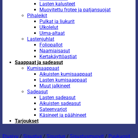
Lasten kalusteet
Muovitettu frotee ja patjansuojat
Pihaleikit
Pulkat ja liukurit
Ulkolelut
Uima-altaat
Lastenjuhlat
Foliopallot
Naamiaisasut
Kertakäyttöastiat
Saappaat ja sadeasut
Kumisaappaat
Aikuisten kumisaappaat
Lasten kumisaappaat
Muut jalkineet
Sadeasut
Lasten sadeasut
Aikuisten sadeasut
Sateenvarjot
Käsineet ja päähineet
Tarjoukset
Etusivu
/
Sisustus
/
Sisustus
/
Sisustusmuovit
/
Puukuosit