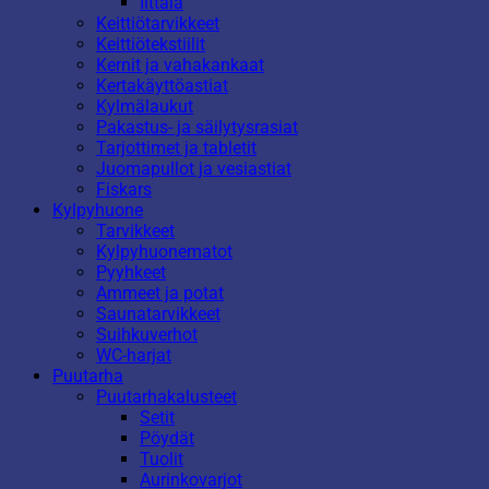
Iittala
Keittiötarvikkeet
Keittiötekstiilit
Kernit ja vahakankaat
Kertakäyttöastiat
Kylmälaukut
Pakastus- ja säilytysrasiat
Tarjottimet ja tabletit
Juomapullot ja vesiastiat
Fiskars
Kylpyhuone
Tarvikkeet
Kylpyhuonematot
Pyyhkeet
Ammeet ja potat
Saunatarvikkeet
Suihkuverhot
WC-harjat
Puutarha
Puutarhakalusteet
Setit
Pöydät
Tuolit
Aurinkovarjot