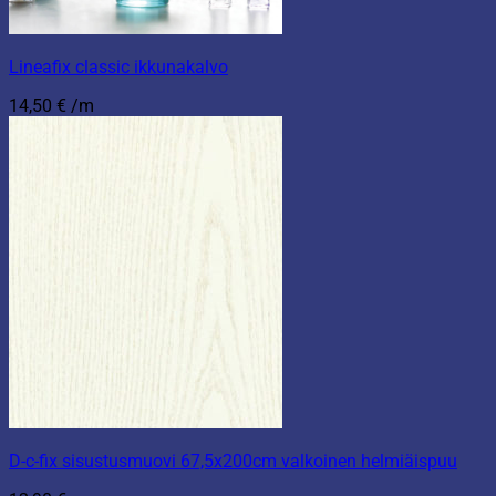
Lineafix classic ikkunakalvo
14,50
€
/m
D-c-fix sisustusmuovi 67,5x200cm valkoinen helmiäispuu