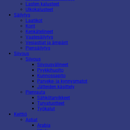
Lasten kalusteet
Ulkokalusteet
Säilytys
Laatikot
Korit
Kenkätelineet
Vaatesäilytys
Vesiastiat ja ämpärit
Piensäilytys
Siivous
Siivous
Siivousvälineet
Pyykkihuolto
Kunnossapito
Parveke- ja kynnysmatot
Jätteiden käsittely
Pienrauta
Sähkötarvikkeet
Turvatuotteet
Työkalut
Keittiö
Astiat
Arabia