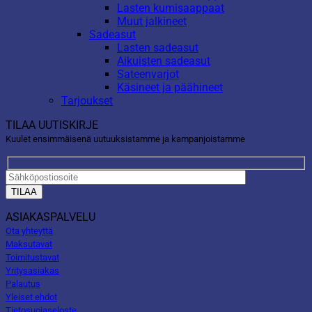
Lasten kumisaappaat
Muut jalkineet
Sadeasut
Lasten sadeasut
Aikuisten sadeasut
Sateenvarjot
Käsineet ja päähineet
Tarjoukset
TILAA UUTISKIRJE
Kuulet ensimmäisenä uutuuksistamme ja kampanjoistamme
ASIAKASPALVELU
Ota yhteyttä
Maksutavat
Toimitustavat
Yritysasiakas
Palautus
Yleiset ehdot
Tietosuojaseloste