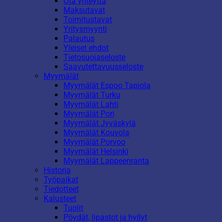
Ota yhteyttä
Maksutavat
Toimitustavat
Yritysmyynti
Palautus
Yleiset ehdot
Tietosuojaseloste
Saavutettavuusseloste
Myymälät
Myymälät Espoo Tapiola
Myymälät Turku
Myymälät Lahti
Myymälät Pori
Myymälät Jyväskylä
Myymälät Kouvola
Myymälät Porvoo
Myymälät Helsinki
Myymälät Lappeenranta
Historia
Työpaikat
Tiedotteet
Kalusteet
Tuolit
Pöydät, lipastot ja hyllyt