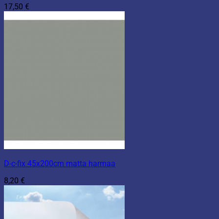
17,50
€
D-c-fix 45x200cm matta harmaa
8,20
€