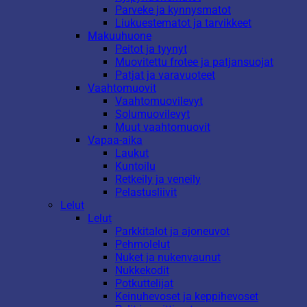
Parveke ja kynnysmatot
Liukuestematot ja tarvikkeet
Makuuhuone
Peitot ja tyynyt
Muovitettu frotee ja patjansuojat
Patjat ja varavuoteet
Vaahtomuovit
Vaahtomuovilevyt
Solumuovilevyt
Muut vaahtomuovit
Vapaa-aika
Laukut
Kuntoilu
Retkeily ja veneily
Pelastusliivit
Lelut
Lelut
Parkkitalot ja ajoneuvot
Pehmolelut
Nuket ja nukenvaunut
Nukkekodit
Potkuttelijat
Keinuhevoset ja keppihevoset