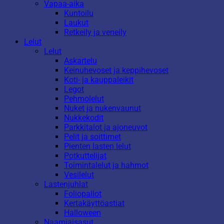
Vapaa-aika
Kuntoilu
Laukut
Retkeily ja veneily
Lelut
Lelut
Askartelu
Keinuhevoset ja keppihevoset
Koti- ja kauppaleikit
Legot
Pehmolelut
Nuket ja nukenvaunut
Nukkekodit
Parkkitalot ja ajoneuvot
Pelit ja soittimet
Pienten lasten lelut
Potkuttelijat
Toimintalelut ja hahmot
Vesilelut
Lastenjuhlat
Foliopallot
Kertakäyttöastiat
Halloween
Naamiaisasut