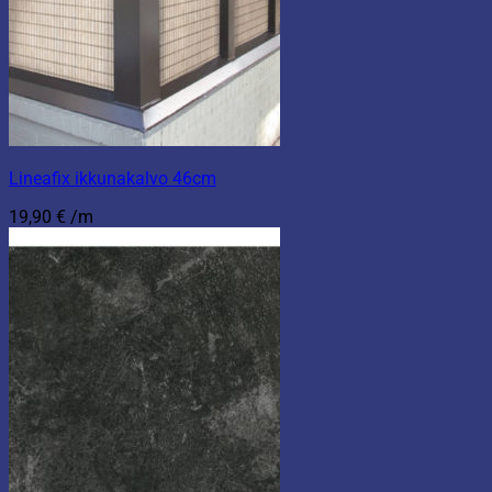
Lineafix ikkunakalvo 46cm
19,90
€
/m