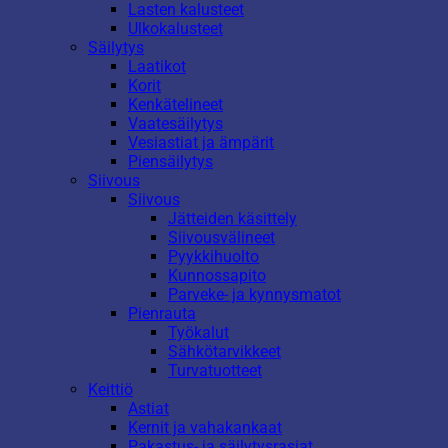
Lasten kalusteet
Ulkokalusteet
Säilytys
Laatikot
Korit
Kenkätelineet
Vaatesäilytys
Vesiastiat ja ämpärit
Piensäilytys
Siivous
Siivous
Jätteiden käsittely
Siivousvälineet
Pyykkihuolto
Kunnossapito
Parveke- ja kynnysmatot
Pienrauta
Työkalut
Sähkötarvikkeet
Turvatuotteet
Keittiö
Astiat
Kernit ja vahakankaat
Pakastus- ja säilytysrasiat