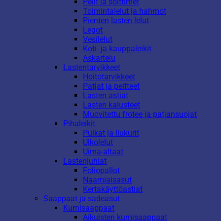
Pelit ja soittimet
Toimintalelut ja hahmot
Pienten lasten lelut
Legot
Vesilelut
Koti- ja kauppaleikit
Askartelu
Lastentarvikkeet
Hoitotarvikkeet
Patjat ja peitteet
Lasten astiat
Lasten kalusteet
Muovitettu frotee ja patjansuojat
Pihaleikit
Pulkat ja liukurit
Ulkolelut
Uima-altaat
Lastenjuhlat
Foliopallot
Naamiaisasut
Kertakäyttöastiat
Saappaat ja sadeasut
Kumisaappaat
Aikuisten kumisaappaat