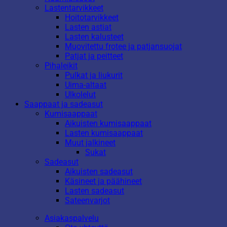
Lastentarvikkeet
Hoitotarvikkeet
Lasten astiat
Lasten kalusteet
Muovitettu frotee ja patjansuojat
Patjat ja peitteet
Pihaleikit
Pulkat ja liukurit
Uima-altaat
Ulkolelut
Saappaat ja sadeasut
Kumisaappaat
Aikuisten kumisaappaat
Lasten kumisaappaat
Muut jalkineet
Sukat
Sadeasut
Aikuisten sadeasut
Käsineet ja päähineet
Lasten sadeasut
Sateenvarjot
Asiakaspalvelu