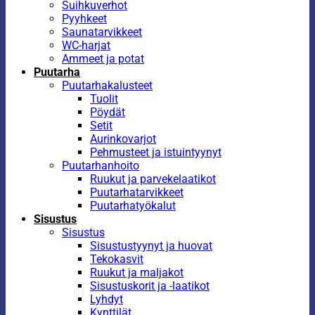
Suihkuverhot
Pyyhkeet
Saunatarvikkeet
WC-harjat
Ammeet ja potat
Puutarha
Puutarhakalusteet
Tuolit
Pöydät
Setit
Aurinkovarjot
Pehmusteet ja istuintyynyt
Puutarhanhoito
Ruukut ja parvekelaatikot
Puutarhatarvikkeet
Puutarhatyökalut
Sisustus
Sisustus
Sisustustyynyt ja huovat
Tekokasvit
Ruukut ja maljakot
Sisustuskorit ja -laatikot
Lyhdyt
Kynttilät