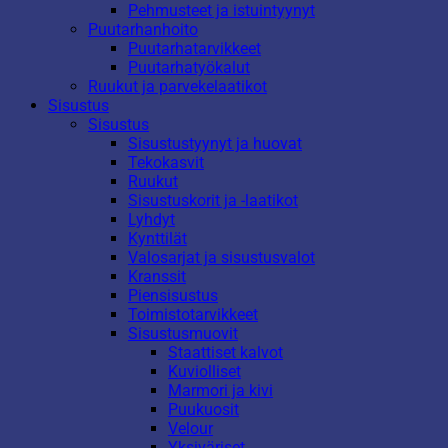
Pehmusteet ja istuintyynyt
Puutarhanhoito
Puutarhatarvikkeet
Puutarhatyökalut
Ruukut ja parvekelaatikot
Sisustus
Sisustus
Sisustustyynyt ja huovat
Tekokasvit
Ruukut
Sisustuskorit ja -laatikot
Lyhdyt
Kynttilät
Valosarjat ja sisustusvalot
Kranssit
Piensisustus
Toimistotarvikkeet
Sisustusmuovit
Staattiset kalvot
Kuviolliset
Marmori ja kivi
Puukuosit
Velour
Yksiväriset