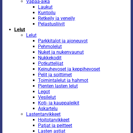
Vapaa-aika
Laukut
Kuntoilu
Retkeily ja veneily
Pelastusliivit
Lelut
Lelut
Parkkitalot ja ajoneuvot
Pehmolelut
Nuket ja nukenvaunut
Nukkekodit
Potkuttelijat
Keinuhevoset ja keppihevoset
Pelit ja soittimet
Toimintalelut ja hahmot
Pienten lasten lelut
Legot
Vesilelut
Koti- ja kauppaleikit
Askartelu
Lastentarvikkeet
Hoitotarvikkeet
Patjat ja peitteet
Lasten astiat