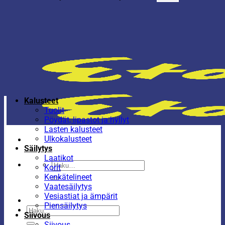
Kalusteet
Tuolit
Pöydät, lipastot ja hyllyt
Lasten kalusteet
Ulkokalusteet
Säilytys
Laatikot
Etsi:
Korit
Kenkätelineet
Vaatesäilytys
Vesiastiat ja ämpärit
Piensäilytys
Etsi:
Siivous
Siivous