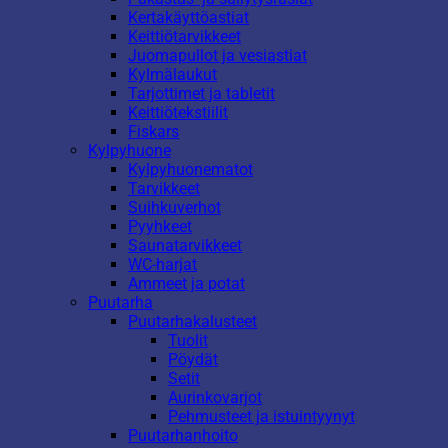
Kertakäyttöastiat
Keittiötarvikkeet
Juomapullot ja vesiastiat
Kylmälaukut
Tarjottimet ja tabletit
Keittiötekstiilit
Fiskars
Kylpyhuone
Kylpyhuonematot
Tarvikkeet
Suihkuverhot
Pyyhkeet
Saunatarvikkeet
WC-harjat
Ammeet ja potat
Puutarha
Puutarhakalusteet
Tuolit
Pöydät
Setit
Aurinkovarjot
Pehmusteet ja istuintyynyt
Puutarhanhoito