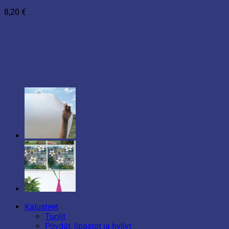
8,20
€
Kalusteet
Tuolit
Pöydät, lipastot ja hyllyt