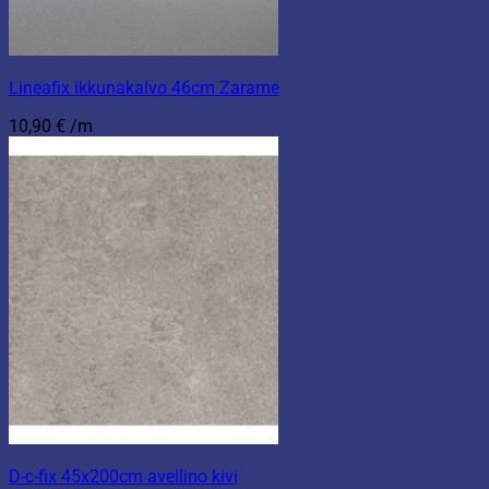
Lineafix ikkunakalvo 46cm Zarame
10,90
€
/m
D-c-fix 45x200cm avellino kivi