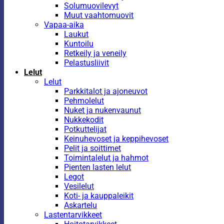
Solumuovilevyt
Muut vaahtomuovit
Vapaa-aika
Laukut
Kuntoilu
Retkeily ja veneily
Pelastusliivit
Lelut
Lelut
Parkkitalot ja ajoneuvot
Pehmolelut
Nuket ja nukenvaunut
Nukkekodit
Potkuttelijat
Keinuhevoset ja keppihevoset
Pelit ja soittimet
Toimintalelut ja hahmot
Pienten lasten lelut
Legot
Vesilelut
Koti- ja kauppaleikit
Askartelu
Lastentarvikkeet