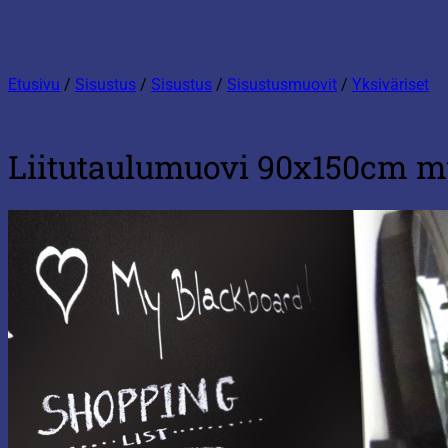
Etusivu
/
Sisustus
/
Sisustus
/
Sisustusmuovit
/
Yksiväriset
Liitutaulumuovi 90x150cm m