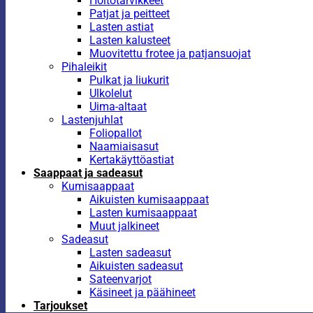
Hoitotarvikkeet
Patjat ja peitteet
Lasten astiat
Lasten kalusteet
Muovitettu frotee ja patjansuojat
Pihaleikit
Pulkat ja liukurit
Ulkolelut
Uima-altaat
Lastenjuhlat
Foliopallot
Naamiaisasut
Kertakäyttöastiat
Saappaat ja sadeasut
Kumisaappaat
Aikuisten kumisaappaat
Lasten kumisaappaat
Muut jalkineet
Sadeasut
Lasten sadeasut
Aikuisten sadeasut
Sateenvarjot
Käsineet ja päähineet
Tarjoukset