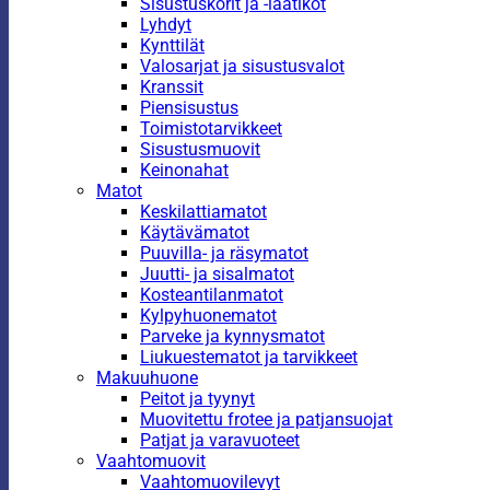
Sisustuskorit ja -laatikot
Lyhdyt
Kynttilät
Valosarjat ja sisustusvalot
Kranssit
Piensisustus
Toimistotarvikkeet
Sisustusmuovit
Keinonahat
Matot
Keskilattiamatot
Käytävämatot
Puuvilla- ja räsymatot
Juutti- ja sisalmatot
Kosteantilanmatot
Kylpyhuonematot
Parveke ja kynnysmatot
Liukuestematot ja tarvikkeet
Makuuhuone
Peitot ja tyynyt
Muovitettu frotee ja patjansuojat
Patjat ja varavuoteet
Vaahtomuovit
Vaahtomuovilevyt