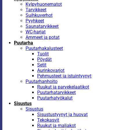
Kylpyhuonematot
Tarvikkeet
Suihkuverhot
Pyyhkeet
Saunatarvikkeet
WC-harjat
Ammeet ja potat
Puutarha
Puutarhakalusteet
Tuolit
Pöydät
Setit
Aurinkovarjot
Pehmusteet ja istuintyynyt
Puutarhanhoito
Ruukut ja parvekelaatikot
Puutarhatarvikkeet
Puutarhatyökalut
Sisustus
Sisustus
Sisustustyynyt ja huovat
Tekokasvit
Ruukut ja maljakot