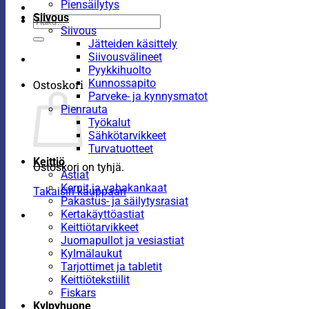
Piensäilytys
Siivous
Etsi:
Siivous
Jätteiden käsittely
Siivousvälineet
Pyykkihuolto
Kunnossapito
Ostoskori
Parveke- ja kynnysmatot
Pienrauta
Työkalut
Sähkötarvikkeet
Turvatuotteet
Keittiö
Ostoskori on tyhjä.
Astiat
Kernit ja vahakankaat
Takaisin kauppaan
Pakastus- ja säilytysrasiat
Kertakäyttöastiat
Keittiötarvikkeet
Juomapullot ja vesiastiat
Kylmälaukut
Tarjottimet ja tabletit
Keittiötekstiilit
Fiskars
Kylpyhuone