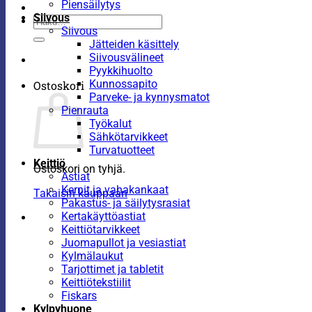
Piensäilytys
Siivous
Etsi:
Siivous
Jätteiden käsittely
Siivousvälineet
Pyykkihuolto
Kunnossapito
Ostoskori
Parveke- ja kynnysmatot
Pienrauta
Työkalut
Sähkötarvikkeet
Turvatuotteet
Keittiö
Ostoskori on tyhjä.
Astiat
Kernit ja vahakankaat
Takaisin kauppaan
Pakastus- ja säilytysrasiat
Kertakäyttöastiat
Keittiötarvikkeet
Juomapullot ja vesiastiat
Kylmälaukut
Tarjottimet ja tabletit
Keittiötekstiilit
Fiskars
Kylpyhuone