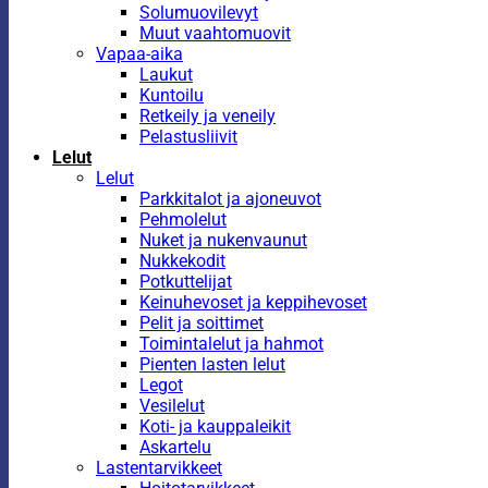
Solumuovilevyt
Muut vaahtomuovit
Vapaa-aika
Laukut
Kuntoilu
Retkeily ja veneily
Pelastusliivit
Lelut
Lelut
Parkkitalot ja ajoneuvot
Pehmolelut
Nuket ja nukenvaunut
Nukkekodit
Potkuttelijat
Keinuhevoset ja keppihevoset
Pelit ja soittimet
Toimintalelut ja hahmot
Pienten lasten lelut
Legot
Vesilelut
Koti- ja kauppaleikit
Askartelu
Lastentarvikkeet