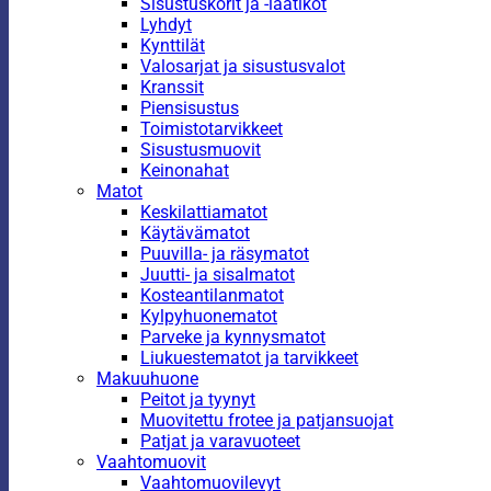
Sisustuskorit ja -laatikot
Lyhdyt
Kynttilät
Valosarjat ja sisustusvalot
Kranssit
Piensisustus
Toimistotarvikkeet
Sisustusmuovit
Keinonahat
Matot
Keskilattiamatot
Käytävämatot
Puuvilla- ja räsymatot
Juutti- ja sisalmatot
Kosteantilanmatot
Kylpyhuonematot
Parveke ja kynnysmatot
Liukuestematot ja tarvikkeet
Makuuhuone
Peitot ja tyynyt
Muovitettu frotee ja patjansuojat
Patjat ja varavuoteet
Vaahtomuovit
Vaahtomuovilevyt