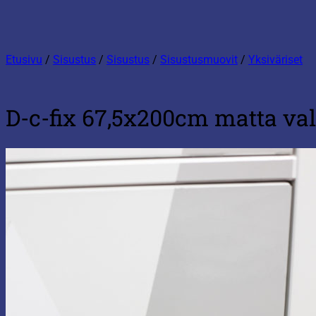
Etusivu
/
Sisustus
/
Sisustus
/
Sisustusmuovit
/
Yksiväriset
D-c-fix 67,5x200cm matta va