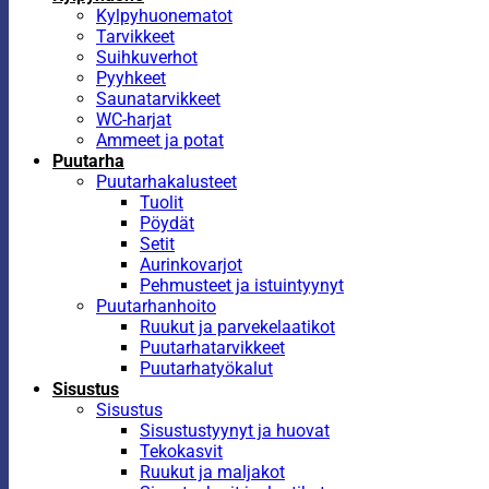
Kylpyhuonematot
Tarvikkeet
Suihkuverhot
Pyyhkeet
Saunatarvikkeet
WC-harjat
Ammeet ja potat
Puutarha
Puutarhakalusteet
Tuolit
Pöydät
Setit
Aurinkovarjot
Pehmusteet ja istuintyynyt
Puutarhanhoito
Ruukut ja parvekelaatikot
Puutarhatarvikkeet
Puutarhatyökalut
Sisustus
Sisustus
Sisustustyynyt ja huovat
Tekokasvit
Ruukut ja maljakot