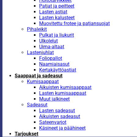
Hoitotarvikkeet
Patjat ja peitteet
Lasten astiat
Lasten kalusteet
Muovitettu frotee ja patjansuojat
Pihaleikit
Pulkat ja liukurit
Ulkolelut
Uima-altaat
Lastenjuhlat
Foliopallot
Naamiaisasut
Kertakäyttöastiat
Saappaat ja sadeasut
Kumisaappaat
Aikuisten kumisaappaat
Lasten kumisaappaat
Muut jalkineet
Sadeasut
Lasten sadeasut
Aikuisten sadeasut
Sateenvarjot
Käsineet ja päähineet
Tarjoukset