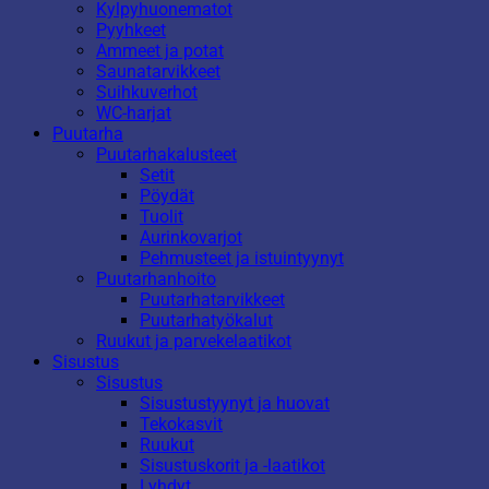
Kylpyhuonematot
Pyyhkeet
Ammeet ja potat
Saunatarvikkeet
Suihkuverhot
WC-harjat
Puutarha
Puutarhakalusteet
Setit
Pöydät
Tuolit
Aurinkovarjot
Pehmusteet ja istuintyynyt
Puutarhanhoito
Puutarhatarvikkeet
Puutarhatyökalut
Ruukut ja parvekelaatikot
Sisustus
Sisustus
Sisustustyynyt ja huovat
Tekokasvit
Ruukut
Sisustuskorit ja -laatikot
Lyhdyt