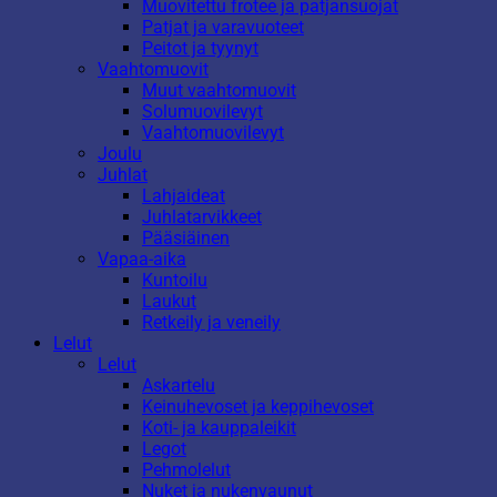
Muovitettu frotee ja patjansuojat
Patjat ja varavuoteet
Peitot ja tyynyt
Vaahtomuovit
Muut vaahtomuovit
Solumuovilevyt
Vaahtomuovilevyt
Joulu
Juhlat
Lahjaideat
Juhlatarvikkeet
Pääsiäinen
Vapaa-aika
Kuntoilu
Laukut
Retkeily ja veneily
Lelut
Lelut
Askartelu
Keinuhevoset ja keppihevoset
Koti- ja kauppaleikit
Legot
Pehmolelut
Nuket ja nukenvaunut