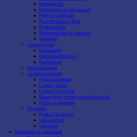
Nukkekodit
Parkkitalot ja ajoneuvot
Pelit ja soittimet
Pienten lasten lelut
Potkuttelijat
Toimintalelut ja hahmot
Vesilelut
Lastenjuhlat
Foliopallot
Kertakäyttöastiat
Halloween
Naamiaisasut
Lastentarvikkeet
Hoitotarvikkeet
Lasten astiat
Lasten kalusteet
Muovitettu frotee ja patjansuojat
Patjat ja peitteet
Pihaleikit
Pulkat ja liukurit
Uima-altaat
Ulkolelut
Saappaat ja sadeasut