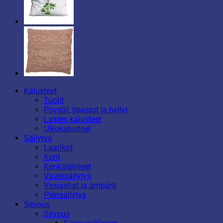
Kalusteet
Tuolit
Pöydät, lipastot ja hyllyt
Lasten kalusteet
Ulkokalusteet
Säilytys
Laatikot
Korit
Kenkätelineet
Vaatesäilytys
Vesiastiat ja ämpärit
Piensäilytys
Siivous
Siivous