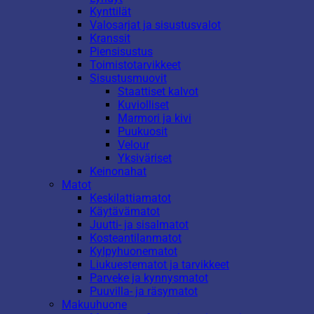
Kynttilät
Valosarjat ja sisustusvalot
Kranssit
Piensisustus
Toimistotarvikkeet
Sisustusmuovit
Staattiset kalvot
Kuviolliset
Marmori ja kivi
Puukuosit
Velour
Yksiväriset
Keinonahat
Matot
Keskilattiamatot
Käytävämatot
Juutti- ja sisalmatot
Kosteantilanmatot
Kylpyhuonematot
Liukuestematot ja tarvikkeet
Parveke ja kynnysmatot
Puuvilla- ja räsymatot
Makuuhuone