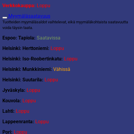
Verkkokauppa:
Loppu
Myymäläsaatavuus
Tuotteiden myymäläsaldot vaihtelevat, eikä myymäläkohtaista saatavuutta
voida täysin taata.
Espoo: Tapiola:
Saatavissa
Helsinki: Herttoniemi:
Loppu
Helsinki: Iso-Roobertinkatu:
Loppu
Helsinki: Munkkiniemi:
Vähissä
Helsinki: Suutarila:
Loppu
Jyväskyla:
Loppu
Kouvola:
Loppu
Lahti:
Loppu
Lappeenranta:
Loppu
Pori:
Loppu