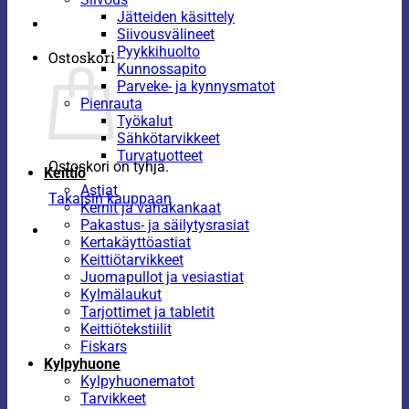
Jätteiden käsittely
Siivousvälineet
Pyykkihuolto
Ostoskori
Kunnossapito
Parveke- ja kynnysmatot
Pienrauta
Työkalut
Sähkötarvikkeet
Turvatuotteet
Ostoskori on tyhjä.
Keittiö
Astiat
Takaisin kauppaan
Kernit ja vahakankaat
Pakastus- ja säilytysrasiat
Kertakäyttöastiat
Keittiötarvikkeet
Juomapullot ja vesiastiat
Kylmälaukut
Tarjottimet ja tabletit
Keittiötekstiilit
Fiskars
Kylpyhuone
Kylpyhuonematot
Tarvikkeet