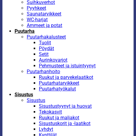
Suihkuverhot
Pyyhkeet
Saunatarvikkeet
WC-harjat
Ammeet ja potat
Puutarha
Puutarhakalusteet
Tuolit
Pöydät
Setit
Aurinkovarjot
Pehmusteet ja istuintyynyt
Puutarhanhoito
Ruukut ja parvekelaatikot
Puutarhatarvikkeet
Puutarhatyökalut
Sisustus
Sisustus
Sisustustyynyt ja huovat
Tekokasvit
Ruukut ja maljakot
Sisustuskorit ja -laatikot
Lyhdyt
Kynttilät