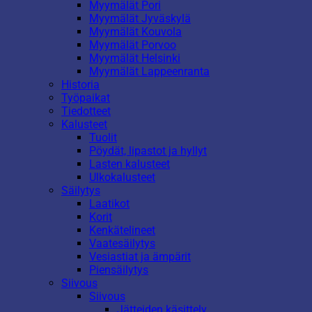
Myymälät Pori
Myymälät Jyväskylä
Myymälät Kouvola
Myymälät Porvoo
Myymälät Helsinki
Myymälät Lappeenranta
Historia
Työpaikat
Tiedotteet
Kalusteet
Tuolit
Pöydät, lipastot ja hyllyt
Lasten kalusteet
Ulkokalusteet
Säilytys
Laatikot
Korit
Kenkätelineet
Vaatesäilytys
Vesiastiat ja ämpärit
Piensäilytys
Siivous
Siivous
Jätteiden käsittely