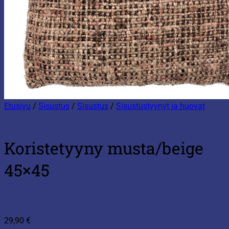
Etusivu
/
Sisustus
/
Sisustus
/
Sisustustyynyt ja huovat
Koristetyyny musta/beige
45×45
29,90
€