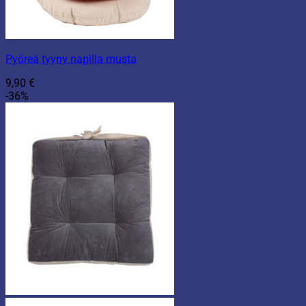
Pyöreä tyyny napilla musta
9,90
€
-36%