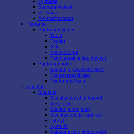
Pyyhkeet
Saunatarvikkeet
WC-harjat
Ammeet ja potat
Puutarha
Puutarhakalusteet
Tuolit
Pöydät
Setit
Aurinkovarjot
Pehmusteet ja istuintyynyt
Puutarhanhoito
Ruukut ja parvekelaatikot
Puutarhatarvikkeet
Puutarhatyökalut
Sisustus
Sisustus
Sisustustyynyt ja huovat
Tekokasvit
Ruukut ja maljakot
Sisustuskorit ja -laatikot
Lyhdyt
Kynttilät
Valosarjat ja sisustusvalot