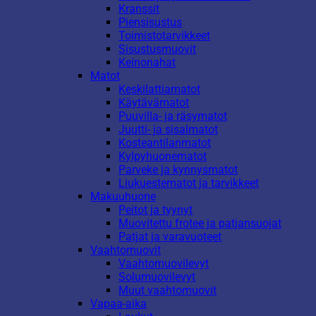
Kranssit
Piensisustus
Toimistotarvikkeet
Sisustusmuovit
Keinonahat
Matot
Keskilattiamatot
Käytävämatot
Puuvilla- ja räsymatot
Juutti- ja sisalmatot
Kosteantilanmatot
Kylpyhuonematot
Parveke ja kynnysmatot
Liukuestematot ja tarvikkeet
Makuuhuone
Peitot ja tyynyt
Muovitettu frotee ja patjansuojat
Patjat ja varavuoteet
Vaahtomuovit
Vaahtomuovilevyt
Solumuovilevyt
Muut vaahtomuovit
Vapaa-aika