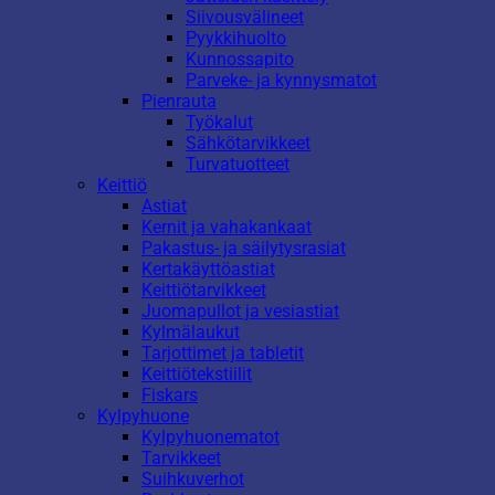
Siivousvälineet
Pyykkihuolto
Kunnossapito
Parveke- ja kynnysmatot
Pienrauta
Työkalut
Sähkötarvikkeet
Turvatuotteet
Keittiö
Astiat
Kernit ja vahakankaat
Pakastus- ja säilytysrasiat
Kertakäyttöastiat
Keittiötarvikkeet
Juomapullot ja vesiastiat
Kylmälaukut
Tarjottimet ja tabletit
Keittiötekstiilit
Fiskars
Kylpyhuone
Kylpyhuonematot
Tarvikkeet
Suihkuverhot