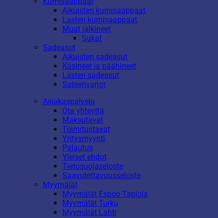
Kumisaappaat
Aikuisten kumisaappaat
Lasten kumisaappaat
Muut jalkineet
Sukat
Sadeasut
Aikuisten sadeasut
Käsineet ja päähineet
Lasten sadeasut
Sateenvarjot
Asiakaspalvelu
Ota yhteyttä
Maksutavat
Toimitustavat
Yritysmyynti
Palautus
Yleiset ehdot
Tietosuojaseloste
Saavutettavuusseloste
Myymälät
Myymälät Espoo Tapiola
Myymälät Turku
Myymälät Lahti