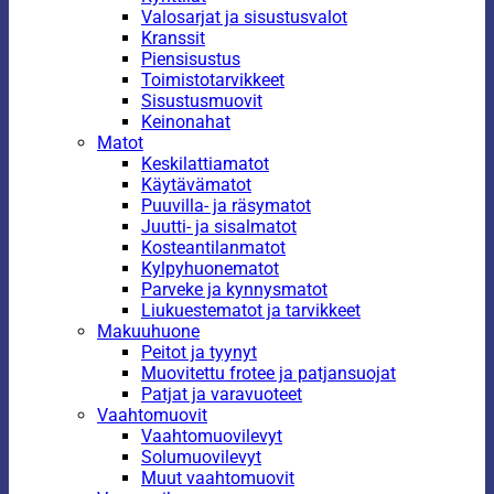
Valosarjat ja sisustusvalot
Kranssit
Piensisustus
Toimistotarvikkeet
Sisustusmuovit
Keinonahat
Matot
Keskilattiamatot
Käytävämatot
Puuvilla- ja räsymatot
Juutti- ja sisalmatot
Kosteantilanmatot
Kylpyhuonematot
Parveke ja kynnysmatot
Liukuestematot ja tarvikkeet
Makuuhuone
Peitot ja tyynyt
Muovitettu frotee ja patjansuojat
Patjat ja varavuoteet
Vaahtomuovit
Vaahtomuovilevyt
Solumuovilevyt
Muut vaahtomuovit