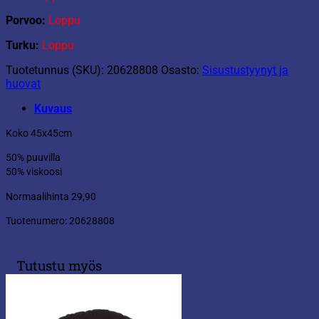
Porvoo:
Loppu
Turku:
Loppu
Tuotetunnus (SKU):
20628808
Osasto:
Sisustustyynyt ja
huovat
Kuvaus
Koko 45x45cm
50% puuvilla
50% viskoosi
Normaalihinta 29,90
Tuotenumero: 20628808
Tutustu myös