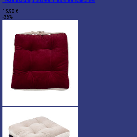
Tekoturkistalja 60x90cm luonnonvalkoinen
15,90
€
-36%