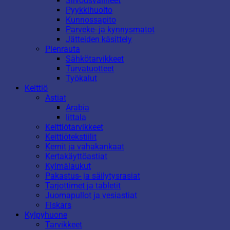
Siivousvälineet
Pyykkihuolto
Kunnossapito
Parveke- ja kynnysmatot
Jätteiden käsittely
Pienrauta
Sähkötarvikkeet
Turvatuotteet
Työkalut
Keittiö
Astiat
Arabia
Iittala
Keittiötarvikkeet
Keittiötekstiilit
Kernit ja vahakankaat
Kertakäyttöastiat
Kylmälaukut
Pakastus- ja säilytysrasiat
Tarjottimet ja tabletit
Juomapullot ja vesiastiat
Fiskars
Kylpyhuone
Tarvikkeet