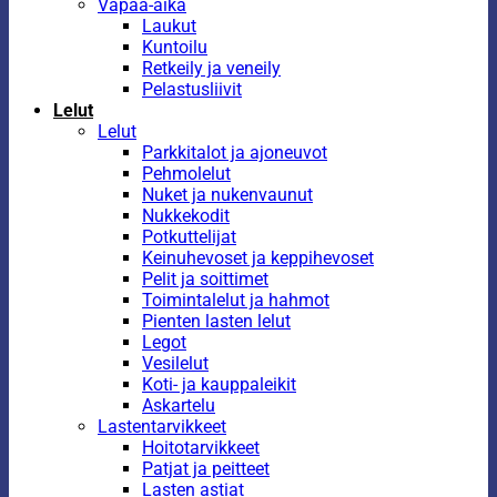
Vapaa-aika
Laukut
Kuntoilu
Retkeily ja veneily
Pelastusliivit
Lelut
Lelut
Parkkitalot ja ajoneuvot
Pehmolelut
Nuket ja nukenvaunut
Nukkekodit
Potkuttelijat
Keinuhevoset ja keppihevoset
Pelit ja soittimet
Toimintalelut ja hahmot
Pienten lasten lelut
Legot
Vesilelut
Koti- ja kauppaleikit
Askartelu
Lastentarvikkeet
Hoitotarvikkeet
Patjat ja peitteet
Lasten astiat