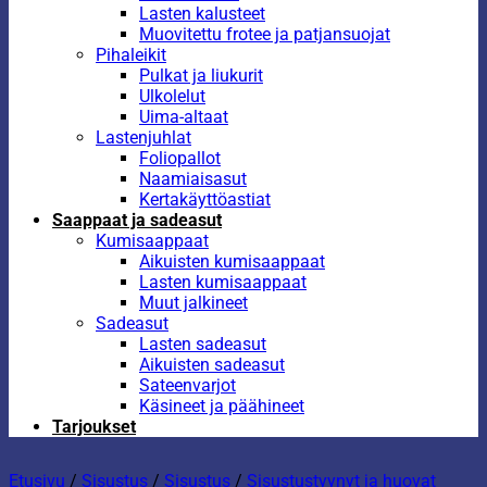
Lasten kalusteet
Muovitettu frotee ja patjansuojat
Pihaleikit
Pulkat ja liukurit
Ulkolelut
Uima-altaat
Lastenjuhlat
Foliopallot
Naamiaisasut
Kertakäyttöastiat
Saappaat ja sadeasut
Kumisaappaat
Aikuisten kumisaappaat
Lasten kumisaappaat
Muut jalkineet
Sadeasut
Lasten sadeasut
Aikuisten sadeasut
Sateenvarjot
Käsineet ja päähineet
Tarjoukset
Etusivu
/
Sisustus
/
Sisustus
/
Sisustustyynyt ja huovat