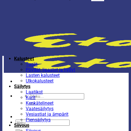
Kalusteet
Tuolit
Pöydät, lipastot ja hyllyt
Lasten kalusteet
Ulkokalusteet
Säilytys
Laatikot
Etsi:
Korit
Kenkätelineet
Vaatesäilytys
Vesiastiat ja ämpärit
Piensäilytys
Etsi:
Siivous
Siivous