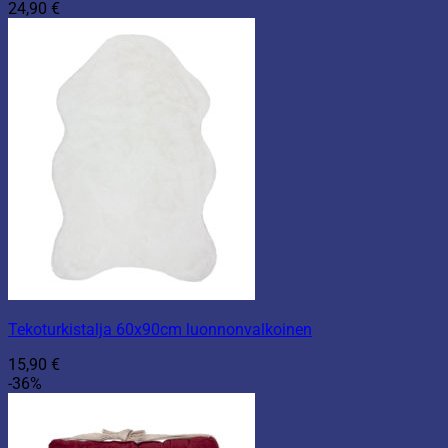
24,90
€
Tekoturkistalja 60x90cm luonnonvalkoinen
15,90
€
-36%