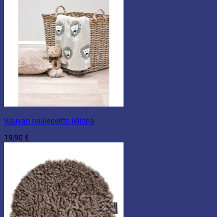
Vauvan neulepeitto leijona
19,90
€