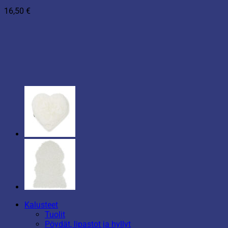
16,50
€
Kalusteet
Tuolit
Pöydät, lipastot ja hyllyt