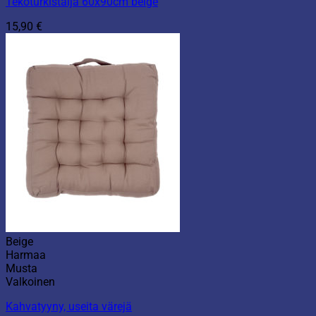
Tekoturkistalja 60x90cm beige
15,90
€
Beige
Harmaa
Musta
Valkoinen
Kahvatyyny, useita värejä