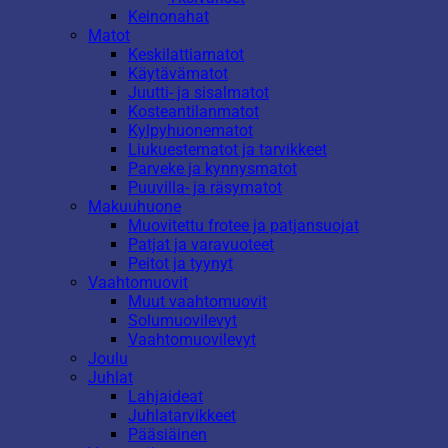
Keinonahat
Matot
Keskilattiamatot
Käytävämatot
Juutti- ja sisalmatot
Kosteantilanmatot
Kylpyhuonematot
Liukuestematot ja tarvikkeet
Parveke ja kynnysmatot
Puuvilla- ja räsymatot
Makuuhuone
Muovitettu frotee ja patjansuojat
Patjat ja varavuoteet
Peitot ja tyynyt
Vaahtomuovit
Muut vaahtomuovit
Solumuovilevyt
Vaahtomuovilevyt
Joulu
Juhlat
Lahjaideat
Juhlatarvikkeet
Pääsiäinen