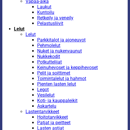
Vapaa-aika
Laukut
Kuntoilu
Retkeily ja veneily
Pelastusliivit
Lelut
Lelut
Parkkitalot ja ajoneuvot
Pehmolelut
Nuket ja nukenvaunut
Nukkekodit
Potkuttelijat
Keinuhevoset ja keppihevoset
Pelit ja soittimet
Toimintalelut ja hahmot
Pienten lasten lelut
Legot
Vesilelut
Koti- ja kauppaleikit
Askartelu
Lastentarvikkeet
Hoitotarvikkeet
Patjat ja peitteet
Lasten astiat