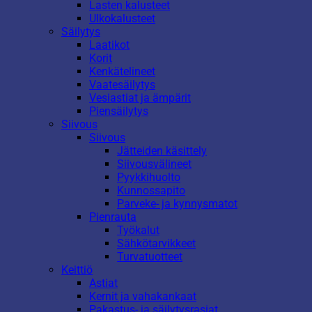
Lasten kalusteet
Ulkokalusteet
Säilytys
Laatikot
Korit
Kenkätelineet
Vaatesäilytys
Vesiastiat ja ämpärit
Piensäilytys
Siivous
Siivous
Jätteiden käsittely
Siivousvälineet
Pyykkihuolto
Kunnossapito
Parveke- ja kynnysmatot
Pienrauta
Työkalut
Sähkötarvikkeet
Turvatuotteet
Keittiö
Astiat
Kernit ja vahakankaat
Pakastus- ja säilytysrasiat