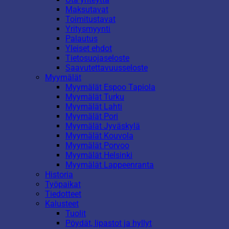
Maksutavat
Toimitustavat
Yritysmyynti
Palautus
Yleiset ehdot
Tietosuojaseloste
Saavutettavuusseloste
Myymälät
Myymälät Espoo Tapiola
Myymälät Turku
Myymälät Lahti
Myymälät Pori
Myymälät Jyväskylä
Myymälät Kouvola
Myymälät Porvoo
Myymälät Helsinki
Myymälät Lappeenranta
Historia
Työpaikat
Tiedotteet
Kalusteet
Tuolit
Pöydät, lipastot ja hyllyt