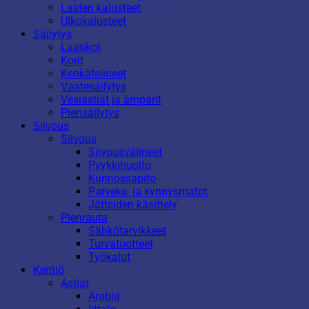
Lasten kalusteet
Ulkokalusteet
Säilytys
Laatikot
Korit
Kenkätelineet
Vaatesäilytys
Vesiastiat ja ämpärit
Piensäilytys
Siivous
Siivous
Siivousvälineet
Pyykkihuolto
Kunnossapito
Parveke- ja kynnysmatot
Jätteiden käsittely
Pienrauta
Sähkötarvikkeet
Turvatuotteet
Työkalut
Keittiö
Astiat
Arabia