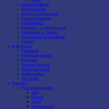
Iittala
Keittiötarvikkeet
Keittiötekstiilit
Kernit ja vahakankaat
Kertakäyttöastiat
Kylmälaukut
Pakastus- ja säilytysrasiat
Tarjottimet ja tabletit
Juomapullot ja vesiastiat
Fiskars
Kylpyhuone
Tarvikkeet
Kylpyhuonematot
Pyyhkeet
Ammeet ja potat
Saunatarvikkeet
Suihkuverhot
WC-harjat
Puutarha
Puutarhakalusteet
Setit
Pöydät
Tuolit
Aurinkovarjot