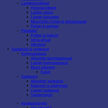
Lastentarvikkeet
Hoitotarvikkeet
Lasten astiat
Lasten kalusteet
Muovitettu frotee ja patjansuojat
Patjat ja peitteet
Pihaleikit
Pulkat ja liukurit
Uima-altaat
Ulkolelut
Saappaat ja sadeasut
Kumisaappaat
Aikuisten kumisaappaat
Lasten kumisaappaat
Muut jalkineet
Sukat
Sadeasut
Aikuisten sadeasut
Käsineet ja päähineet
Lasten sadeasut
Sateenvarjot
Asiakaspalvelu
Ota yhteyttä