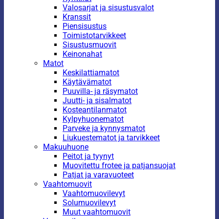
Valosarjat ja sisustusvalot
Kranssit
Piensisustus
Toimistotarvikkeet
Sisustusmuovit
Keinonahat
Matot
Keskilattiamatot
Käytävämatot
Puuvilla- ja räsymatot
Juutti- ja sisalmatot
Kosteantilanmatot
Kylpyhuonematot
Parveke ja kynnysmatot
Liukuestematot ja tarvikkeet
Makuuhuone
Peitot ja tyynyt
Muovitettu frotee ja patjansuojat
Patjat ja varavuoteet
Vaahtomuovit
Vaahtomuovilevyt
Solumuovilevyt
Muut vaahtomuovit