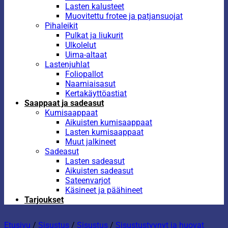
Lasten kalusteet
Muovitettu frotee ja patjansuojat
Pihaleikit
Pulkat ja liukurit
Ulkolelut
Uima-altaat
Lastenjuhlat
Foliopallot
Naamiaisasut
Kertakäyttöastiat
Saappaat ja sadeasut
Kumisaappaat
Aikuisten kumisaappaat
Lasten kumisaappaat
Muut jalkineet
Sadeasut
Lasten sadeasut
Aikuisten sadeasut
Sateenvarjot
Käsineet ja päähineet
Tarjoukset
Etusivu
/
Sisustus
/
Sisustus
/
Sisustustyynyt ja huovat