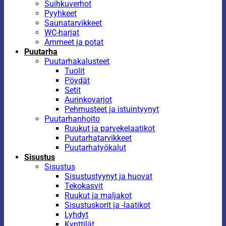
Suihkuverhot
Pyyhkeet
Saunatarvikkeet
WC-harjat
Ammeet ja potat
Puutarha
Puutarhakalusteet
Tuolit
Pöydät
Setit
Aurinkovarjot
Pehmusteet ja istuintyynyt
Puutarhanhoito
Ruukut ja parvekelaatikot
Puutarhatarvikkeet
Puutarhatyökalut
Sisustus
Sisustus
Sisustustyynyt ja huovat
Tekokasvit
Ruukut ja maljakot
Sisustuskorit ja -laatikot
Lyhdyt
Kynttilät