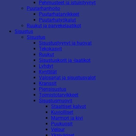
Pehmusteet ja istuintyynyt
Puutarhanhoito
Puutarhatarvikkeet
Puutarhatyökalut
Ruukut ja parvekelaatikot
Sisustus
Sisustus
Sisustustyynyt ja huovat
Tekokasvit
Ruukut
Sisustuskorit ja -laatikot
Lyhdyt
Kynttilät
Valosarjat ja sisustusvalot
Kranssit
Piensisustus
Toimistotarvikkeet
Sisustusmuovit
Staattiset kalvot
Kuviolliset
Marmori ja kivi
Puukuosit
Velour
Yksiväriset