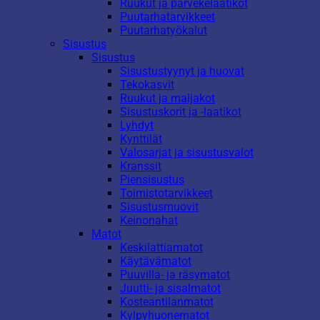
Ruukut ja parvekelaatikot
Puutarhatarvikkeet
Puutarhatyökalut
Sisustus
Sisustus
Sisustustyynyt ja huovat
Tekokasvit
Ruukut ja maljakot
Sisustuskorit ja -laatikot
Lyhdyt
Kynttilät
Valosarjat ja sisustusvalot
Kranssit
Piensisustus
Toimistotarvikkeet
Sisustusmuovit
Keinonahat
Matot
Keskilattiamatot
Käytävämatot
Puuvilla- ja räsymatot
Juutti- ja sisalmatot
Kosteantilanmatot
Kylpyhuonematot