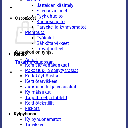
Jätteiden käsittely
Siivousvälineet
Pyykkihuolto
Ostoskori
Kunnossapito
Parveke- ja kynnysmatot
Pienrauta
Työkalut
Sähkötarvikkeet
Turvatuotteet
Ostoskori on tyhjä.
Keittiö
Astiat
Takaisin kauppaan
Kernit ja vahakankaat
Pakastus- ja säilytysrasiat
Kertakäyttöastiat
Keittiötarvikkeet
Juomapullot ja vesiastiat
Kylmälaukut
Tarjottimet ja tabletit
Keittiötekstiilit
Fiskars
Kylpyhuone
Kylpyhuonematot
Tarvikkeet