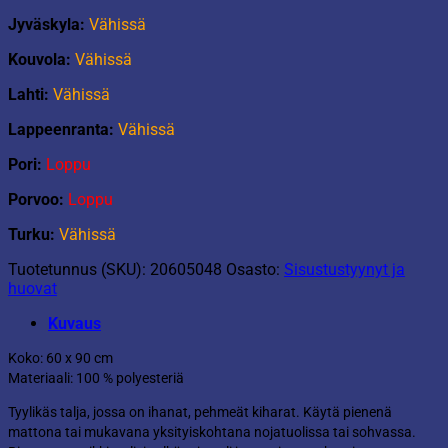
Jyväskyla:
Vähissä
Kouvola:
Vähissä
Lahti:
Vähissä
Lappeenranta:
Vähissä
Pori:
Loppu
Porvoo:
Loppu
Turku:
Vähissä
Tuotetunnus (SKU):
20605048
Osasto:
Sisustustyynyt ja
huovat
Kuvaus
Koko: 60 x 90 cm
Materiaali: 100 % polyesteriä
Tyylikäs talja, jossa on ihanat, pehmeät kiharat. Käytä pienenä
mattona tai mukavana yksityiskohtana nojatuolissa tai sohvassa.