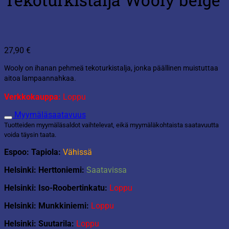
27,90
€
Wooly on ihanan pehmeä tekoturkistalja, jonka päällinen muistuttaa
aitoa lampaannahkaa.
Verkkokauppa:
Loppu
Myymäläsaatavuus
Tuotteiden myymäläsaldot vaihtelevat, eikä myymäläkohtaista saatavuutta
voida täysin taata.
Espoo: Tapiola:
Vähissä
Helsinki: Herttoniemi:
Saatavissa
Helsinki: Iso-Roobertinkatu:
Loppu
Helsinki: Munkkiniemi:
Loppu
Helsinki: Suutarila:
Loppu