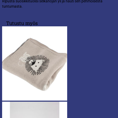
Ripusta suosikkituolisi selkänojan yli ja nauti sen pehmoisesta
tuntumasta.
Tutustu myös