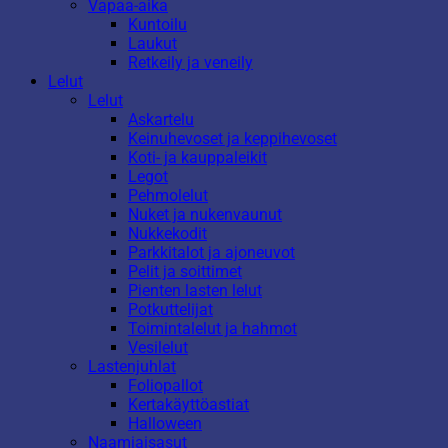
Vapaa-aika
Kuntoilu
Laukut
Retkeily ja veneily
Lelut
Lelut
Askartelu
Keinuhevoset ja keppihevoset
Koti- ja kauppaleikit
Legot
Pehmolelut
Nuket ja nukenvaunut
Nukkekodit
Parkkitalot ja ajoneuvot
Pelit ja soittimet
Pienten lasten lelut
Potkuttelijat
Toimintalelut ja hahmot
Vesilelut
Lastenjuhlat
Foliopallot
Kertakäyttöastiat
Halloween
Naamiaisasut