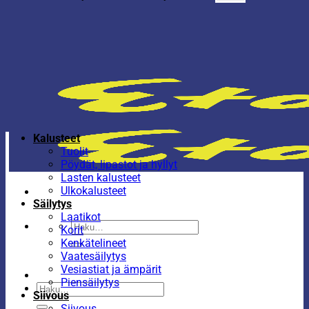
Kalusteet
Tuolit
Pöydät, lipastot ja hyllyt
Lasten kalusteet
Ulkokalusteet
Säilytys
Laatikot
Etsi:
Korit
Kenkätelineet
Vaatesäilytys
Vesiastiat ja ämpärit
Piensäilytys
Etsi:
Siivous
Siivous