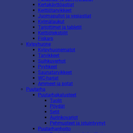
Kertakäyttöastiat
Keittiötarvikkeet
Juomapullot ja vesiastiat
Kylmälaukut
Tarjottimet ja tabletit
Keittiötekstiilit
Fiskars
Kylpyhuone
Kylpyhuonematot
Tarvikkeet
Suihkuverhot
Pyyhkeet
Saunatarvikkeet
WC-harjat
Ammeet ja potat
Puutarha
Puutarhakalusteet
Tuolit
Pöydät
Setit
Aurinkovarjot
Pehmusteet ja istuintyynyt
Puutarhanhoito