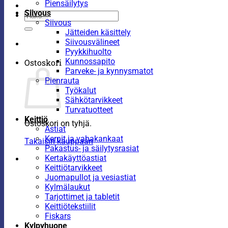
Piensäilytys
Siivous
Etsi:
Siivous
Jätteiden käsittely
Siivousvälineet
Pyykkihuolto
Kunnossapito
Ostoskori
Parveke- ja kynnysmatot
Pienrauta
Työkalut
Sähkötarvikkeet
Turvatuotteet
Keittiö
Ostoskori on tyhjä.
Astiat
Kernit ja vahakankaat
Takaisin kauppaan
Pakastus- ja säilytysrasiat
Kertakäyttöastiat
Keittiötarvikkeet
Juomapullot ja vesiastiat
Kylmälaukut
Tarjottimet ja tabletit
Keittiötekstiilit
Fiskars
Kylpyhuone