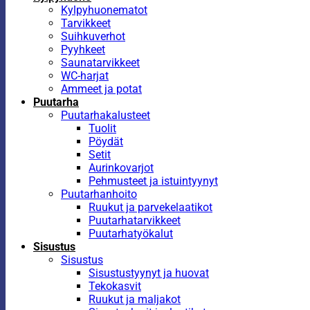
Kylpyhuonematot
Tarvikkeet
Suihkuverhot
Pyyhkeet
Saunatarvikkeet
WC-harjat
Ammeet ja potat
Puutarha
Puutarhakalusteet
Tuolit
Pöydät
Setit
Aurinkovarjot
Pehmusteet ja istuintyynyt
Puutarhanhoito
Ruukut ja parvekelaatikot
Puutarhatarvikkeet
Puutarhatyökalut
Sisustus
Sisustus
Sisustustyynyt ja huovat
Tekokasvit
Ruukut ja maljakot