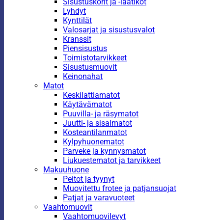
Sisustuskorit ja -laatikot
Lyhdyt
Kynttilät
Valosarjat ja sisustusvalot
Kranssit
Piensisustus
Toimistotarvikkeet
Sisustusmuovit
Keinonahat
Matot
Keskilattiamatot
Käytävämatot
Puuvilla- ja räsymatot
Juutti- ja sisalmatot
Kosteantilanmatot
Kylpyhuonematot
Parveke ja kynnysmatot
Liukuestematot ja tarvikkeet
Makuuhuone
Peitot ja tyynyt
Muovitettu frotee ja patjansuojat
Patjat ja varavuoteet
Vaahtomuovit
Vaahtomuovilevyt