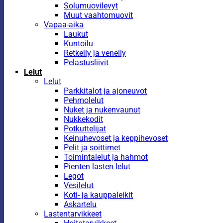
Solumuovilevyt
Muut vaahtomuovit
Vapaa-aika
Laukut
Kuntoilu
Retkeily ja veneily
Pelastusliivit
Lelut
Lelut
Parkkitalot ja ajoneuvot
Pehmolelut
Nuket ja nukenvaunut
Nukkekodit
Potkuttelijat
Keinuhevoset ja keppihevoset
Pelit ja soittimet
Toimintalelut ja hahmot
Pienten lasten lelut
Legot
Vesilelut
Koti- ja kauppaleikit
Askartelu
Lastentarvikkeet