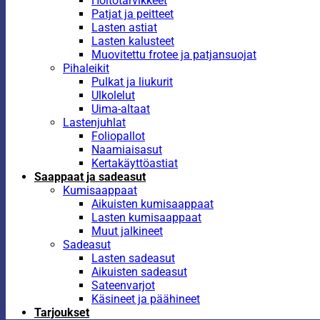
Hoitotarvikkeet
Patjat ja peitteet
Lasten astiat
Lasten kalusteet
Muovitettu frotee ja patjansuojat
Pihaleikit
Pulkat ja liukurit
Ulkolelut
Uima-altaat
Lastenjuhlat
Foliopallot
Naamiaisasut
Kertakäyttöastiat
Saappaat ja sadeasut
Kumisaappaat
Aikuisten kumisaappaat
Lasten kumisaappaat
Muut jalkineet
Sadeasut
Lasten sadeasut
Aikuisten sadeasut
Sateenvarjot
Käsineet ja päähineet
Tarjoukset