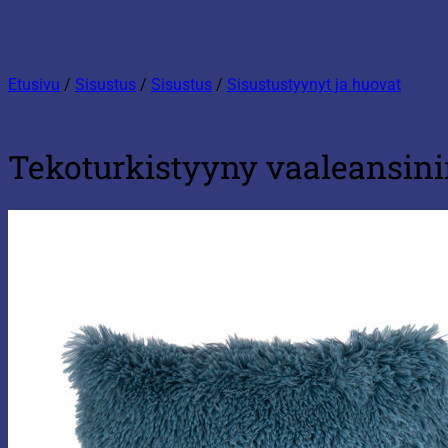
Etusivu
/
Sisustus
/
Sisustus
/
Sisustustyynyt ja huovat
Tekoturkistyyny vaaleansin