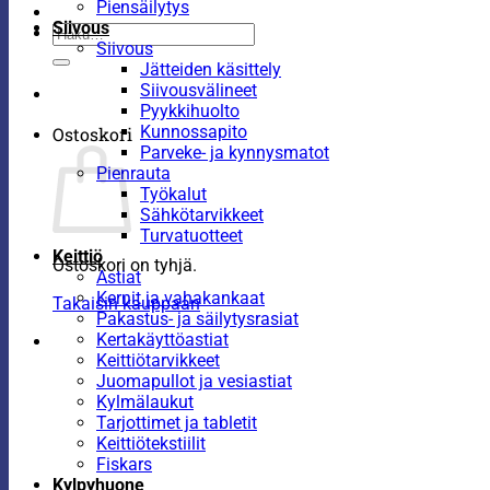
Piensäilytys
Siivous
Etsi:
Siivous
Jätteiden käsittely
Siivousvälineet
Pyykkihuolto
Kunnossapito
Ostoskori
Parveke- ja kynnysmatot
Pienrauta
Työkalut
Sähkötarvikkeet
Turvatuotteet
Keittiö
Ostoskori on tyhjä.
Astiat
Kernit ja vahakankaat
Takaisin kauppaan
Pakastus- ja säilytysrasiat
Kertakäyttöastiat
Keittiötarvikkeet
Juomapullot ja vesiastiat
Kylmälaukut
Tarjottimet ja tabletit
Keittiötekstiilit
Fiskars
Kylpyhuone