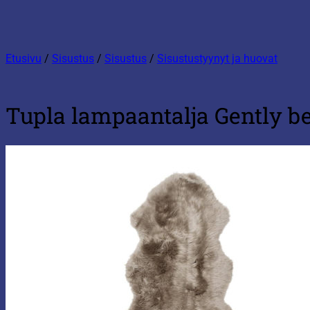
Etusivu
/
Sisustus
/
Sisustus
/
Sisustustyynyt ja huovat
Tupla lampaantalja Gently b