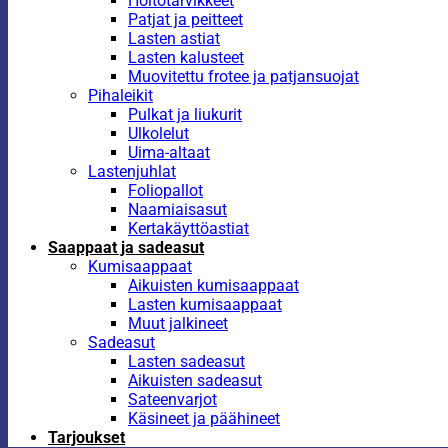
Hoitotarvikkeet
Patjat ja peitteet
Lasten astiat
Lasten kalusteet
Muovitettu frotee ja patjansuojat
Pihaleikit
Pulkat ja liukurit
Ulkolelut
Uima-altaat
Lastenjuhlat
Foliopallot
Naamiaisasut
Kertakäyttöastiat
Saappaat ja sadeasut
Kumisaappaat
Aikuisten kumisaappaat
Lasten kumisaappaat
Muut jalkineet
Sadeasut
Lasten sadeasut
Aikuisten sadeasut
Sateenvarjot
Käsineet ja päähineet
Tarjoukset