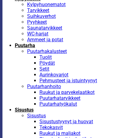
Kylpyhuonematot
Tarvikkeet
Suihkuverhot
Pyyhkeet
Saunatarvikkeet
WC-harjat
Ammeet ja potat
Puutarha
Puutarhakalusteet
Tuolit
Pöydät
Setit
Aurinkovarjot
Pehmusteet ja istuintyynyt
Puutarhanhoito
Ruukut ja parvekelaatikot
Puutarhatarvikkeet
Puutarhatyökalut
Sisustus
Sisustus
Sisustustyynyt ja huovat
Tekokasvit
Ruukut ja maljakot