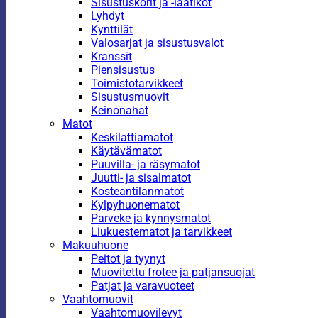
Sisustuskorit ja -laatikot
Lyhdyt
Kynttilät
Valosarjat ja sisustusvalot
Kranssit
Piensisustus
Toimistotarvikkeet
Sisustusmuovit
Keinonahat
Matot
Keskilattiamatot
Käytävämatot
Puuvilla- ja räsymatot
Juutti- ja sisalmatot
Kosteantilanmatot
Kylpyhuonematot
Parveke ja kynnysmatot
Liukuestematot ja tarvikkeet
Makuuhuone
Peitot ja tyynyt
Muovitettu frotee ja patjansuojat
Patjat ja varavuoteet
Vaahtomuovit
Vaahtomuovilevyt