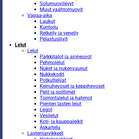
Solumuovilevyt
Muut vaahtomuovit
Vapaa-aika
Laukut
Kuntoilu
Retkeily ja veneily
Pelastusliivit
Lelut
Lelut
Parkkitalot ja ajoneuvot
Pehmolelut
Nuket ja nukenvaunut
Nukkekodit
Potkuttelijat
Keinuhevoset ja keppihevoset
Pelit ja soittimet
Toimintalelut ja hahmot
Pienten lasten lelut
Legot
Vesilelut
Koti- ja kauppaleikit
Askartelu
Lastentarvikkeet