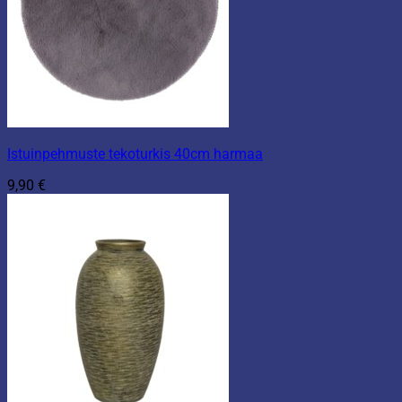
Istuinpehmuste tekoturkis 40cm harmaa
9,90
€