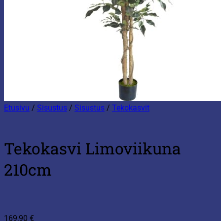
Etusivu
/
Sisustus
/
Sisustus
/
Tekokasvit
Tekokasvi Limoviikuna
210cm
169,90
€