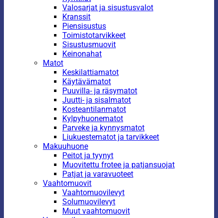
Valosarjat ja sisustusvalot
Kranssit
Piensisustus
Toimistotarvikkeet
Sisustusmuovit
Keinonahat
Matot
Keskilattiamatot
Käytävämatot
Puuvilla- ja räsymatot
Juutti- ja sisalmatot
Kosteantilanmatot
Kylpyhuonematot
Parveke ja kynnysmatot
Liukuestematot ja tarvikkeet
Makuuhuone
Peitot ja tyynyt
Muovitettu frotee ja patjansuojat
Patjat ja varavuoteet
Vaahtomuovit
Vaahtomuovilevyt
Solumuovilevyt
Muut vaahtomuovit