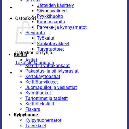
Jätteiden käsittely
Siivousvälineet
Pyykkihuolto
Ostoskori
Kunnossapito
Parveke- ja kynnysmatot
Pienrauta
Työkalut
Sähkötarvikkeet
Turvatuotteet
Ostoskori on tyhjä.
Keittiö
Astiat
Takaisin kauppaan
Kernit ja vahakankaat
Pakastus- ja säilytysrasiat
Kertakäyttöastiat
Keittiötarvikkeet
Juomapullot ja vesiastiat
Kylmälaukut
Tarjottimet ja tabletit
Keittiötekstiilit
Fiskars
Kylpyhuone
Kylpyhuonematot
Tarvikkeet