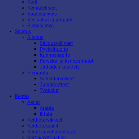
Korit
Kenkätelineet
Vaatesäilytys
Vesiastiat ja ämpärit
Piensäilytys
Siivous
Siivous
Siivousvälineet
Pyykkihuolto
Kunnossapito
Parveke- ja kynnysmatot
Jätteiden käsittely
Pienrauta
Sähkötarvikkeet
Turvatuotteet
Työkalut
Keittiö
Astiat
Arabia
Iittala
Keittiötarvikkeet
Keittiötekstiilit
Kernit ja vahakankaat
Kertakäyttöastiat