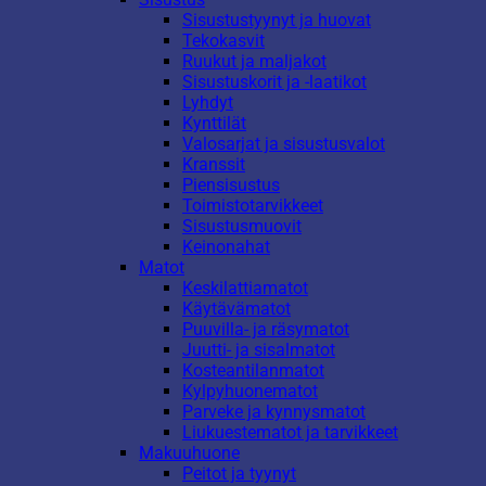
Sisustustyynyt ja huovat
Tekokasvit
Ruukut ja maljakot
Sisustuskorit ja -laatikot
Lyhdyt
Kynttilät
Valosarjat ja sisustusvalot
Kranssit
Piensisustus
Toimistotarvikkeet
Sisustusmuovit
Keinonahat
Matot
Keskilattiamatot
Käytävämatot
Puuvilla- ja räsymatot
Juutti- ja sisalmatot
Kosteantilanmatot
Kylpyhuonematot
Parveke ja kynnysmatot
Liukuestematot ja tarvikkeet
Makuuhuone
Peitot ja tyynyt