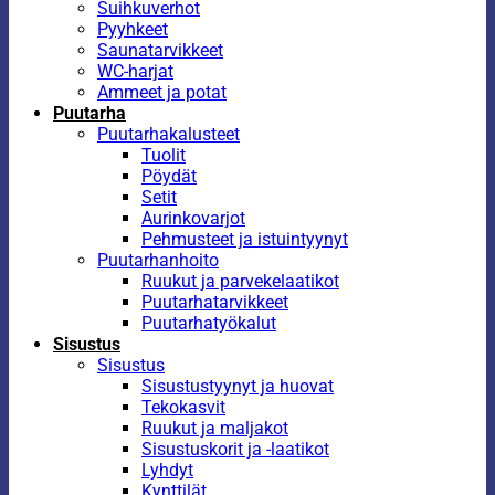
Suihkuverhot
Pyyhkeet
Saunatarvikkeet
WC-harjat
Ammeet ja potat
Puutarha
Puutarhakalusteet
Tuolit
Pöydät
Setit
Aurinkovarjot
Pehmusteet ja istuintyynyt
Puutarhanhoito
Ruukut ja parvekelaatikot
Puutarhatarvikkeet
Puutarhatyökalut
Sisustus
Sisustus
Sisustustyynyt ja huovat
Tekokasvit
Ruukut ja maljakot
Sisustuskorit ja -laatikot
Lyhdyt
Kynttilät