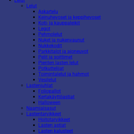
Lelut
Lelut
Askartelu
Keinuhevoset ja keppihevoset
Koti- ja kauppaleikit
Legot
Pehmolelut
Nuket ja nukenvaunut
Nukkekodit
Parkkitalot ja ajoneuvot
Pelit ja soittimet
Pienten lasten lelut
Potkuttelijat
Toimintalelut ja hahmot
Vesilelut
Lastenjuhlat
Foliopallot
Kertakäyttöastiat
Halloween
Naamiaisasut
Lastentarvikkeet
Hoitotarvikkeet
Lasten astiat
Lasten kalusteet