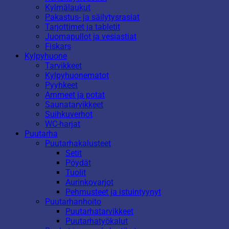
Kylmälaukut
Pakastus- ja säilytysrasiat
Tarjottimet ja tabletit
Juomapullot ja vesiastiat
Fiskars
Kylpyhuone
Tarvikkeet
Kylpyhuonematot
Pyyhkeet
Ammeet ja potat
Saunatarvikkeet
Suihkuverhot
WC-harjat
Puutarha
Puutarhakalusteet
Setit
Pöydät
Tuolit
Aurinkovarjot
Pehmusteet ja istuintyynyt
Puutarhanhoito
Puutarhatarvikkeet
Puutarhatyökalut