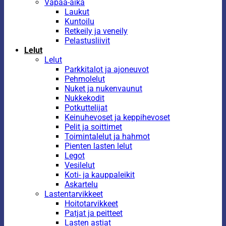
Vapaa-aika
Laukut
Kuntoilu
Retkeily ja veneily
Pelastusliivit
Lelut
Lelut
Parkkitalot ja ajoneuvot
Pehmolelut
Nuket ja nukenvaunut
Nukkekodit
Potkuttelijat
Keinuhevoset ja keppihevoset
Pelit ja soittimet
Toimintalelut ja hahmot
Pienten lasten lelut
Legot
Vesilelut
Koti- ja kauppaleikit
Askartelu
Lastentarvikkeet
Hoitotarvikkeet
Patjat ja peitteet
Lasten astiat