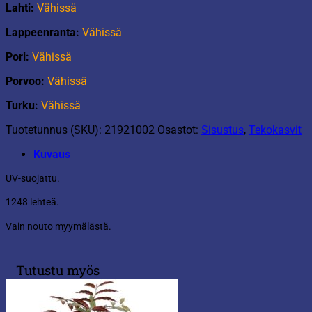
Lahti:
Vähissä
Lappeenranta:
Vähissä
Pori:
Vähissä
Porvoo:
Vähissä
Turku:
Vähissä
Tuotetunnus (SKU):
21921002
Osastot:
Sisustus
,
Tekokasvit
Kuvaus
UV-suojattu.
1248 lehteä.
Vain nouto myymälästä.
Tutustu myös