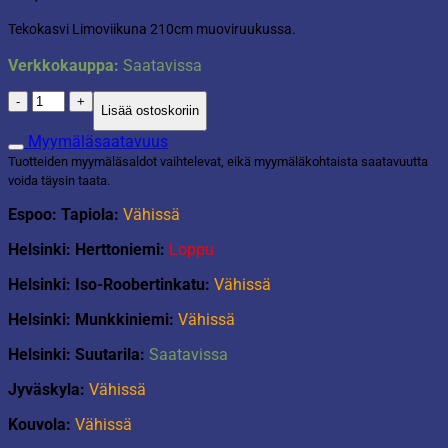
Tekokasvi Limoviikuna 210cm muoviruukussa.
Verkkokauppa:
Saatavissa
Tekokasvi
Lisää ostoskoriin
Limoviikuna
210cm
Myymäläsaatavuus
määrä
Tuotteiden myymäläsaldot vaihtelevat, eikä myymäläkohtaista saatavuutta
voida täysin taata.
Espoo: Tapiola:
Vähissä
Helsinki: Herttoniemi:
Loppu
Helsinki: Iso-Roobertinkatu:
Vähissä
Helsinki: Munkkiniemi:
Vähissä
Helsinki: Suutarila:
Saatavissa
Jyväskyla:
Vähissä
Kouvola:
Vähissä