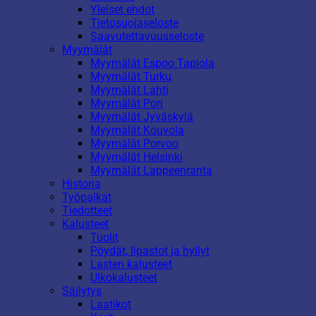
Yleiset ehdot
Tietosuojaseloste
Saavutettavuusseloste
Myymälät
Myymälät Espoo Tapiola
Myymälät Turku
Myymälät Lahti
Myymälät Pori
Myymälät Jyväskylä
Myymälät Kouvola
Myymälät Porvoo
Myymälät Helsinki
Myymälät Lappeenranta
Historia
Työpaikat
Tiedotteet
Kalusteet
Tuolit
Pöydät, lipastot ja hyllyt
Lasten kalusteet
Ulkokalusteet
Säilytys
Laatikot