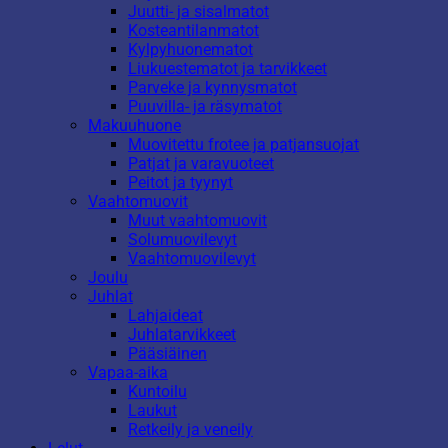
Juutti- ja sisalmatot
Kosteantilanmatot
Kylpyhuonematot
Liukuestematot ja tarvikkeet
Parveke ja kynnysmatot
Puuvilla- ja räsymatot
Makuuhuone
Muovitettu frotee ja patjansuojat
Patjat ja varavuoteet
Peitot ja tyynyt
Vaahtomuovit
Muut vaahtomuovit
Solumuovilevyt
Vaahtomuovilevyt
Joulu
Juhlat
Lahjaideat
Juhlatarvikkeet
Pääsiäinen
Vapaa-aika
Kuntoilu
Laukut
Retkeily ja veneily