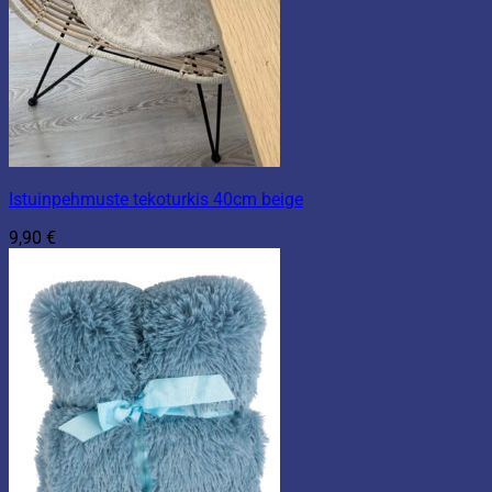
Istuinpehmuste tekoturkis 40cm beige
9,90
€