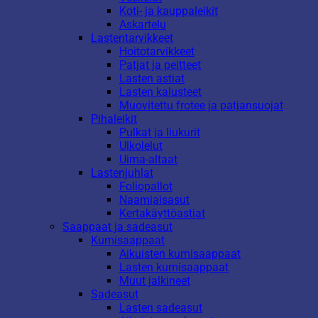
Koti- ja kauppaleikit
Askartelu
Lastentarvikkeet
Hoitotarvikkeet
Patjat ja peitteet
Lasten astiat
Lasten kalusteet
Muovitettu frotee ja patjansuojat
Pihaleikit
Pulkat ja liukurit
Ulkolelut
Uima-altaat
Lastenjuhlat
Foliopallot
Naamiaisasut
Kertakäyttöastiat
Saappaat ja sadeasut
Kumisaappaat
Aikuisten kumisaappaat
Lasten kumisaappaat
Muut jalkineet
Sadeasut
Lasten sadeasut