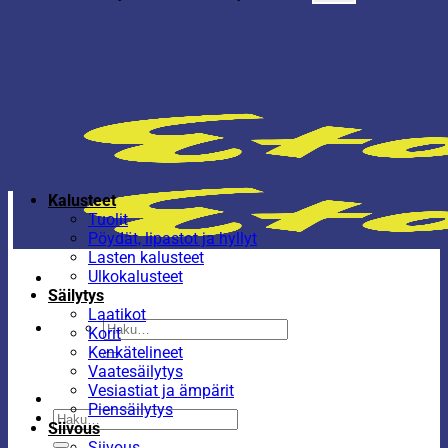
Kalusteet
Tuolit
Pöydät, lipastot ja hyllyt
Lasten kalusteet
Ulkokalusteet
Säilytys
Laatikot
Etsi:
Korit
Kenkätelineet
Vaatesäilytys
Vesiastiat ja ämpärit
Piensäilytys
Etsi:
Siivous
Siivous