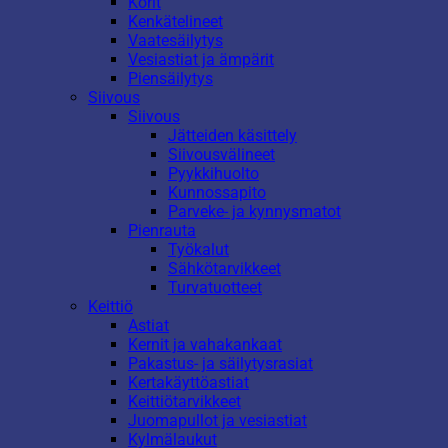
Korit
Kenkätelineet
Vaatesäilytys
Vesiastiat ja ämpärit
Piensäilytys
Siivous
Siivous
Jätteiden käsittely
Siivousvälineet
Pyykkihuolto
Kunnossapito
Parveke- ja kynnysmatot
Pienrauta
Työkalut
Sähkötarvikkeet
Turvatuotteet
Keittiö
Astiat
Kernit ja vahakankaat
Pakastus- ja säilytysrasiat
Kertakäyttöastiat
Keittiötarvikkeet
Juomapullot ja vesiastiat
Kylmälaukut