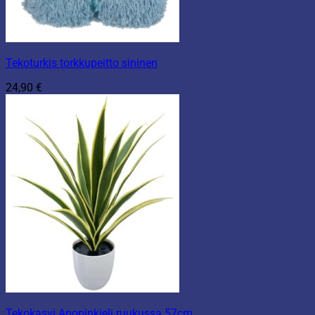
Tekoturkis torkkupeitto sininen
24,90
€
Tekokasvi Anopinkieli ruukussa 57cm