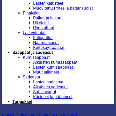
Lasten kalusteet
Muovitettu frotee ja patjansuojat
Pihaleikit
Pulkat ja liukurit
Ulkolelut
Uima-altaat
Lastenjuhlat
Foliopallot
Naamiaisasut
Kertakäyttöastiat
Saappaat ja sadeasut
Kumisaappaat
Aikuisten kumisaappaat
Lasten kumisaappaat
Muut jalkineet
Sadeasut
Lasten sadeasut
Aikuisten sadeasut
Sateenvarjot
Käsineet ja päähineet
Tarjoukset
Etusivu
/
Sisustus
/
Sisustus
/
Tekokasvit