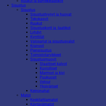
Ruukut ja parvekelaatikot
Sisustus
Sisustus
Sisustustyynyt ja huovat
Tekokasvit
Ruukut
Sisustuskorit ja -laatikot
Lyhdyt
Kynttilät
Valosarjat ja sisustusvalot
Kranssit
Piensisustus
Toimistotarvikkeet
Sisustusmuovit
Staattiset kalvot
Kuviolliset
Marmori ja kivi
Puukuosit
Velour
Yksiväriset
Keinonahat
Matot
Keskilattiamatot
Käytävämatot