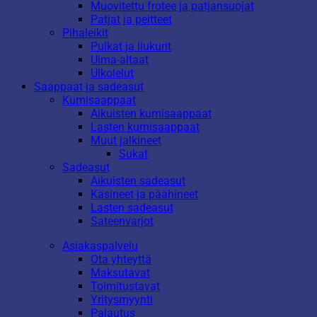
Muovitettu frotee ja patjansuojat
Patjat ja peitteet
Pihaleikit
Pulkat ja liukurit
Uima-altaat
Ulkolelut
Saappaat ja sadeasut
Kumisaappaat
Aikuisten kumisaappaat
Lasten kumisaappaat
Muut jalkineet
Sukat
Sadeasut
Aikuisten sadeasut
Käsineet ja päähineet
Lasten sadeasut
Sateenvarjot
Asiakaspalvelu
Ota yhteyttä
Maksutavat
Toimitustavat
Yritysmyynti
Palautus