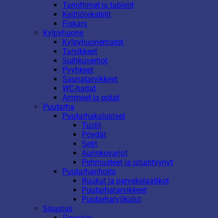
Tarjottimet ja tabletit
Keittiötekstiilit
Fiskars
Kylpyhuone
Kylpyhuonematot
Tarvikkeet
Suihkuverhot
Pyyhkeet
Saunatarvikkeet
WC-harjat
Ammeet ja potat
Puutarha
Puutarhakalusteet
Tuolit
Pöydät
Setit
Aurinkovarjot
Pehmusteet ja istuintyynyt
Puutarhanhoito
Ruukut ja parvekelaatikot
Puutarhatarvikkeet
Puutarhatyökalut
Sisustus
Sisustus