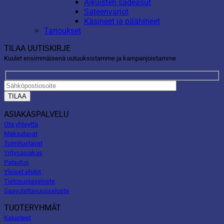
Aikuisten sadeasut
Sateenvarjot
Käsineet ja päähineet
Tarjoukset
TILAA UUTISKIRJE
Kuulet ensimmäisenä uutuuksistamme ja kampanjoistamme
ASIAKASPALVELU
Ota yhteyttä
Maksutavat
Toimitustavat
Yritysasiakas
Palautus
Yleiset ehdot
Tietosuojaseloste
Saavutettavuusseloste
TUOTERYHMÄT
Kalusteet