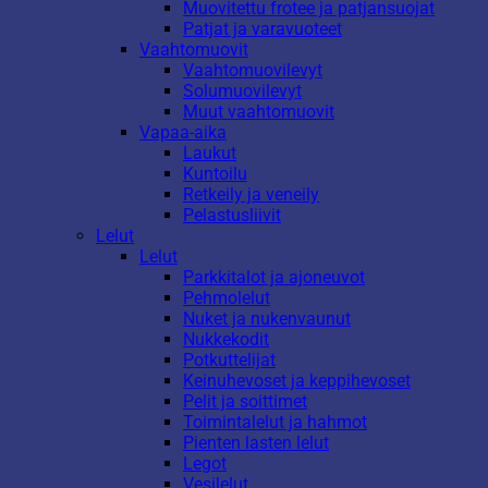
Muovitettu frotee ja patjansuojat
Patjat ja varavuoteet
Vaahtomuovit
Vaahtomuovilevyt
Solumuovilevyt
Muut vaahtomuovit
Vapaa-aika
Laukut
Kuntoilu
Retkeily ja veneily
Pelastusliivit
Lelut
Lelut
Parkkitalot ja ajoneuvot
Pehmolelut
Nuket ja nukenvaunut
Nukkekodit
Potkuttelijat
Keinuhevoset ja keppihevoset
Pelit ja soittimet
Toimintalelut ja hahmot
Pienten lasten lelut
Legot
Vesilelut