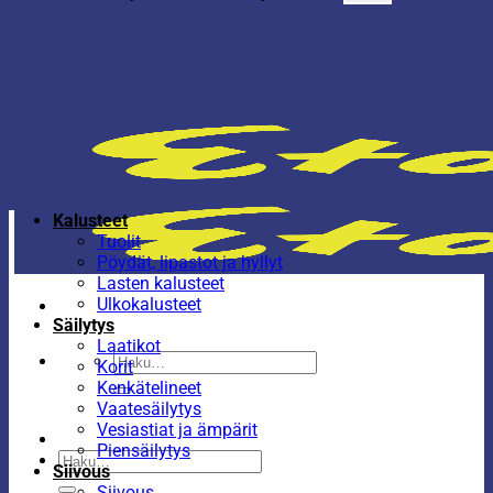
Kalusteet
Tuolit
Pöydät, lipastot ja hyllyt
Lasten kalusteet
Ulkokalusteet
Säilytys
Laatikot
Etsi:
Korit
Kenkätelineet
Vaatesäilytys
Vesiastiat ja ämpärit
Piensäilytys
Etsi:
Siivous
Siivous