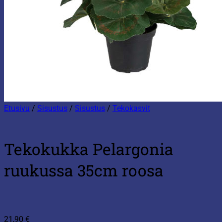
Etusivu
/
Sisustus
/
Sisustus
/
Tekokasvit
Tekokukka Pelargonia
ruukussa 35cm roosa
21,90
€