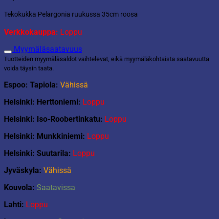
Tekokukka Pelargonia ruukussa 35cm roosa
Verkkokauppa:
Loppu
Myymäläsaatavuus
Tuotteiden myymäläsaldot vaihtelevat, eikä myymäläkohtaista saatavuutta
voida täysin taata.
Espoo: Tapiola:
Vähissä
Helsinki: Herttoniemi:
Loppu
Helsinki: Iso-Roobertinkatu:
Loppu
Helsinki: Munkkiniemi:
Loppu
Helsinki: Suutarila:
Loppu
Jyväskyla:
Vähissä
Kouvola:
Saatavissa
Lahti:
Loppu