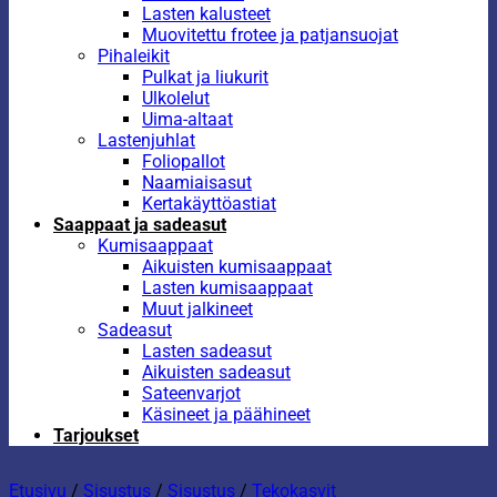
Lasten kalusteet
Muovitettu frotee ja patjansuojat
Pihaleikit
Pulkat ja liukurit
Ulkolelut
Uima-altaat
Lastenjuhlat
Foliopallot
Naamiaisasut
Kertakäyttöastiat
Saappaat ja sadeasut
Kumisaappaat
Aikuisten kumisaappaat
Lasten kumisaappaat
Muut jalkineet
Sadeasut
Lasten sadeasut
Aikuisten sadeasut
Sateenvarjot
Käsineet ja päähineet
Tarjoukset
Etusivu
/
Sisustus
/
Sisustus
/
Tekokasvit