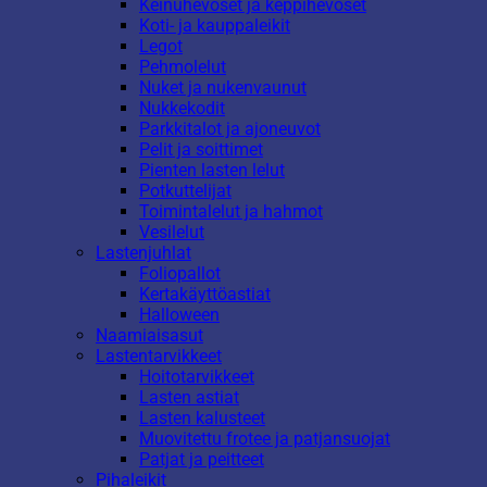
Keinuhevoset ja keppihevoset
Koti- ja kauppaleikit
Legot
Pehmolelut
Nuket ja nukenvaunut
Nukkekodit
Parkkitalot ja ajoneuvot
Pelit ja soittimet
Pienten lasten lelut
Potkuttelijat
Toimintalelut ja hahmot
Vesilelut
Lastenjuhlat
Foliopallot
Kertakäyttöastiat
Halloween
Naamiaisasut
Lastentarvikkeet
Hoitotarvikkeet
Lasten astiat
Lasten kalusteet
Muovitettu frotee ja patjansuojat
Patjat ja peitteet
Pihaleikit