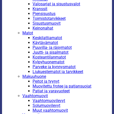
Valosarjat ja sisustusvalot
Kranssit
Piensisustus
Toimistotarvikkeet
Sisustusmuovit
Keinonahat
Matot
Keskilattiamatot
Käytävämatot
Puuvilla- ja räsymatot
Juutti- ja sisalmatot
Kosteantilanmatot
Kylpyhuonematot
Parveke ja kynnysmatot
Liukuestematot ja tarvikkeet
Makuuhuone
Peitot ja tyynyt
Muovitettu frotee ja patjansuojat
Patjat ja varavuoteet
Vaahtomuovit
Vaahtomuovilevyt
Solumuovilevyt
Muut vaahtomuovit