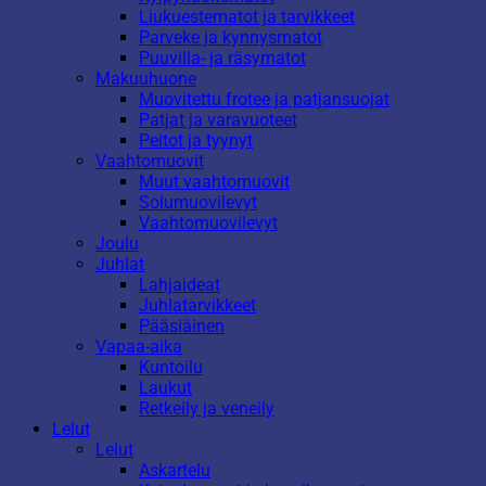
Liukuestematot ja tarvikkeet
Parveke ja kynnysmatot
Puuvilla- ja räsymatot
Makuuhuone
Muovitettu frotee ja patjansuojat
Patjat ja varavuoteet
Peitot ja tyynyt
Vaahtomuovit
Muut vaahtomuovit
Solumuovilevyt
Vaahtomuovilevyt
Joulu
Juhlat
Lahjaideat
Juhlatarvikkeet
Pääsiäinen
Vapaa-aika
Kuntoilu
Laukut
Retkeily ja veneily
Lelut
Lelut
Askartelu