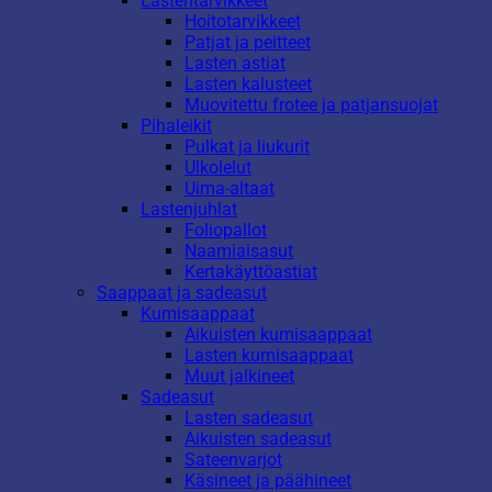
Lastentarvikkeet
Hoitotarvikkeet
Patjat ja peitteet
Lasten astiat
Lasten kalusteet
Muovitettu frotee ja patjansuojat
Pihaleikit
Pulkat ja liukurit
Ulkolelut
Uima-altaat
Lastenjuhlat
Foliopallot
Naamiaisasut
Kertakäyttöastiat
Saappaat ja sadeasut
Kumisaappaat
Aikuisten kumisaappaat
Lasten kumisaappaat
Muut jalkineet
Sadeasut
Lasten sadeasut
Aikuisten sadeasut
Sateenvarjot
Käsineet ja päähineet