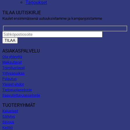
Tarjoukset
TILAA UUTISKIRJE
Kuulet ensimmäisenä uutuuksistamme ja kampanjoistamme
ASIAKASPALVELU
Ota yhteyttä
Maksutavat
Toimitustavat
Yritysasiakas
Palautus
Yleiset ehdot
Tietosuojaseloste
Saavutettavuusseloste
TUOTERYHMÄT
Kalusteet
Säilytys
Siivous
Keittiö