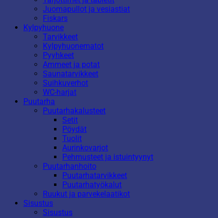
Juomapullot ja vesiastiat
Fiskars
Kylpyhuone
Tarvikkeet
Kylpyhuonematot
Pyyhkeet
Ammeet ja potat
Saunatarvikkeet
Suihkuverhot
WC-harjat
Puutarha
Puutarhakalusteet
Setit
Pöydät
Tuolit
Aurinkovarjot
Pehmusteet ja istuintyynyt
Puutarhanhoito
Puutarhatarvikkeet
Puutarhatyökalut
Ruukut ja parvekelaatikot
Sisustus
Sisustus