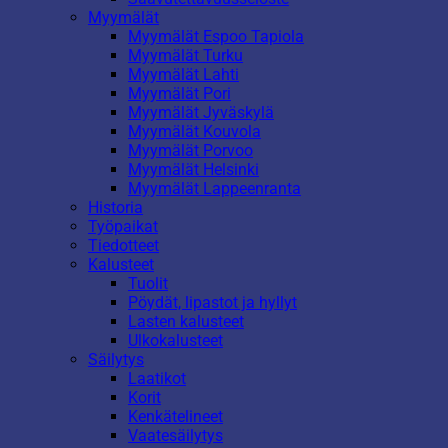
Myymälät
Myymälät Espoo Tapiola
Myymälät Turku
Myymälät Lahti
Myymälät Pori
Myymälät Jyväskylä
Myymälät Kouvola
Myymälät Porvoo
Myymälät Helsinki
Myymälät Lappeenranta
Historia
Työpaikat
Tiedotteet
Kalusteet
Tuolit
Pöydät, lipastot ja hyllyt
Lasten kalusteet
Ulkokalusteet
Säilytys
Laatikot
Korit
Kenkätelineet
Vaatesäilytys