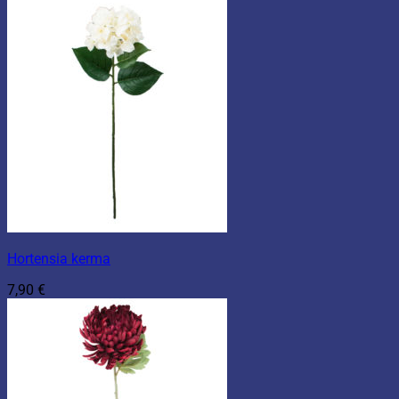
Hortensia kerma
7,90
€