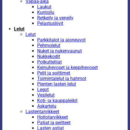
Vapaa-aika
Laukut
Kuntoilu
Retkeily ja veneily
Pelastusliivit
Lelut
Lelut
Parkkitalot ja ajoneuvot
Pehmolelut
Nuket ja nukenvaunut
Nukkekodit
Potkuttelijat
Keinuhevoset ja keppihevoset
Pelit ja soittimet
Toimintalelut ja hahmot
Pienten lasten lelut
Legot
Vesilelut
Koti- ja kauppaleikit
Askartelu
Lastentarvikkeet
Hoitotarvikkeet
Patjat ja peitteet
Lasten astiat