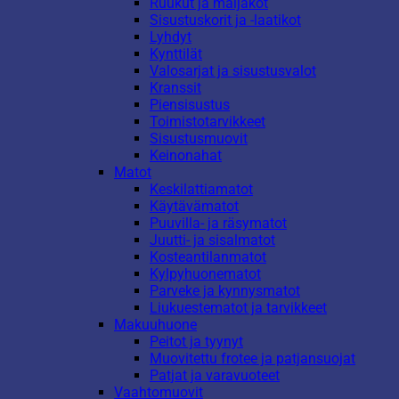
Ruukut ja maljakot
Sisustuskorit ja -laatikot
Lyhdyt
Kynttilät
Valosarjat ja sisustusvalot
Kranssit
Piensisustus
Toimistotarvikkeet
Sisustusmuovit
Keinonahat
Matot
Keskilattiamatot
Käytävämatot
Puuvilla- ja räsymatot
Juutti- ja sisalmatot
Kosteantilanmatot
Kylpyhuonematot
Parveke ja kynnysmatot
Liukuestematot ja tarvikkeet
Makuuhuone
Peitot ja tyynyt
Muovitettu frotee ja patjansuojat
Patjat ja varavuoteet
Vaahtomuovit