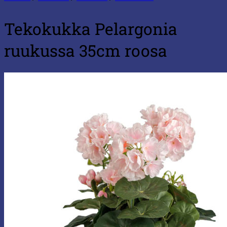
Tekokukka Pelargonia
ruukussa 35cm roosa