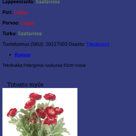
Lappeenranta:
Saatavissa
Pori:
Loppu
Porvoo:
Loppu
Turku:
Saatavissa
Tuotetunnus (SKU):
20227005
Osasto:
Tekokasvit
Kuvaus
Tekokukka Pelargonia ruukussa 35cm roosa
Tutustu myös