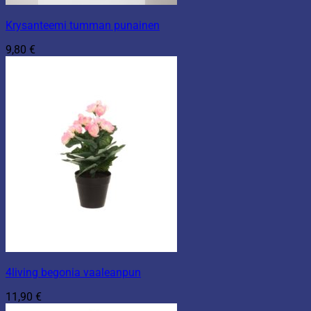
Krysanteemi tumman punainen
9,80
€
4living begonia vaaleanpun
11,90
€