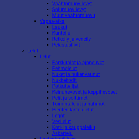
Vaahtomuovilevyt
Solumuovilevyt
Muut vaahtomuovit
Vapaa-aika
Laukut
Kuntoilu
Retkeily ja veneily
Pelastusliivit
Lelut
Lelut
Parkkitalot ja ajoneuvot
Pehmolelut
Nuket ja nukenvaunut
Nukkekodit
Potkuttelijat
Keinuhevoset ja keppihevoset
Pelit ja soittimet
Toimintalelut ja hahmot
Pienten lasten lelut
Legot
Vesilelut
Koti- ja kauppaleikit
Askartelu