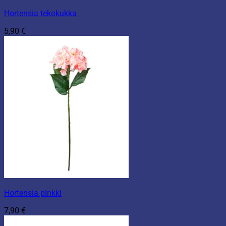
Hortensia tekokukka
5,90
€
Hortensia pinkki
7,90
€