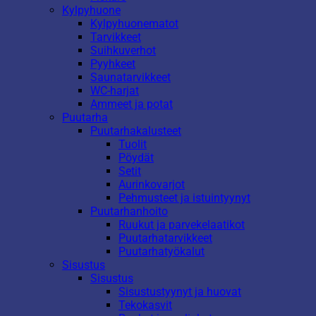
Kylpyhuone
Kylpyhuonematot
Tarvikkeet
Suihkuverhot
Pyyhkeet
Saunatarvikkeet
WC-harjat
Ammeet ja potat
Puutarha
Puutarhakalusteet
Tuolit
Pöydät
Setit
Aurinkovarjot
Pehmusteet ja istuintyynyt
Puutarhanhoito
Ruukut ja parvekelaatikot
Puutarhatarvikkeet
Puutarhatyökalut
Sisustus
Sisustus
Sisustustyynyt ja huovat
Tekokasvit