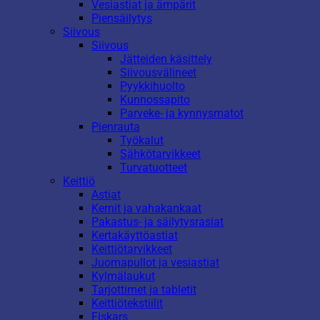
Vesiastiat ja ämpärit
Piensäilytys
Siivous
Siivous
Jätteiden käsittely
Siivousvälineet
Pyykkihuolto
Kunnossapito
Parveke- ja kynnysmatot
Pienrauta
Työkalut
Sähkötarvikkeet
Turvatuotteet
Keittiö
Astiat
Kernit ja vahakankaat
Pakastus- ja säilytysrasiat
Kertakäyttöastiat
Keittiötarvikkeet
Juomapullot ja vesiastiat
Kylmälaukut
Tarjottimet ja tabletit
Keittiötekstiilit
Fiskars