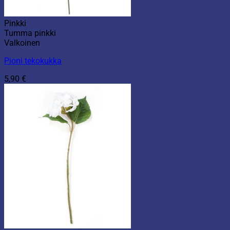
Pinkki
Tumma pinkki
Valkoinen
Pioni tekokukka
5,90
€