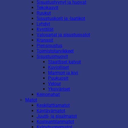
Sisustustyynyt ja huovat
Tekokasvit
Ruukut
Sisustuskorit ja -laatikot
Lyhdyt
Kynttilät
Valosarjat ja sisustusvalot
Kranssit
Piensisustus
Toimistotarvikkeet
Sisustusmuovit
Staattiset kalvot
Kuviolliset
Marmori ja kivi
Puukuosit
Velour
Yksiväriset
Keinonahat
Matot
Keskilattiamatot
Käytävämatot
Juutti- ja sisalmatot
Kosteantilanmatot
Kylpyhuonematot