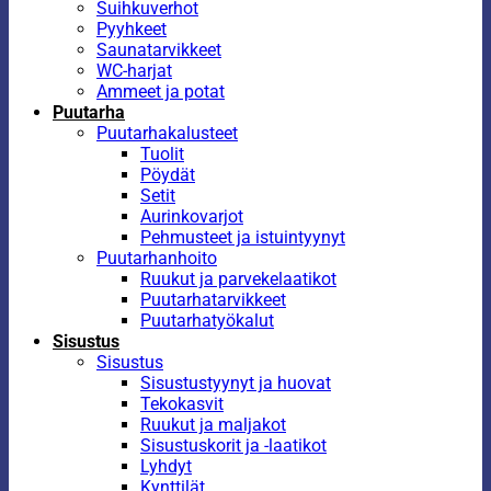
Suihkuverhot
Pyyhkeet
Saunatarvikkeet
WC-harjat
Ammeet ja potat
Puutarha
Puutarhakalusteet
Tuolit
Pöydät
Setit
Aurinkovarjot
Pehmusteet ja istuintyynyt
Puutarhanhoito
Ruukut ja parvekelaatikot
Puutarhatarvikkeet
Puutarhatyökalut
Sisustus
Sisustus
Sisustustyynyt ja huovat
Tekokasvit
Ruukut ja maljakot
Sisustuskorit ja -laatikot
Lyhdyt
Kynttilät