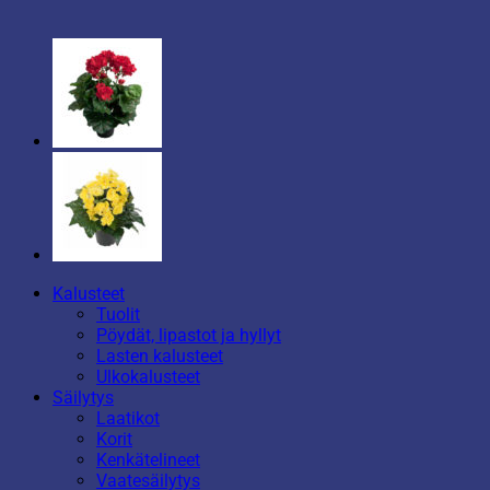
Kalusteet
Tuolit
Pöydät, lipastot ja hyllyt
Lasten kalusteet
Ulkokalusteet
Säilytys
Laatikot
Korit
Kenkätelineet
Vaatesäilytys