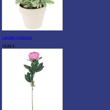
Leinikki ruukussa
19,90
€