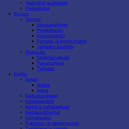
Vesiastiat ja ämpärit
Piensäilytys
Siivous
Siivous
Siivousvälineet
Pyykkihuolto
Kunnossapito
Parveke- ja kynnysmatot
Jätteiden käsittely
Pienrauta
Sähkötarvikkeet
Turvatuotteet
Työkalut
Keittiö
Astiat
Arabia
Iittala
Keittiötarvikkeet
Keittiötekstiilit
Kernit ja vahakankaat
Kertakäyttöastiat
Kylmälaukut
Pakastus- ja säilytysrasiat
Tarjottimet ja tabletit