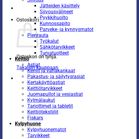
Jätteiden käsittely
Siivousvälineet
Pyykkihuolto
Ostoskori
Kunnossapito
Parveke- ja kynnysmatot
Pienrauta
Työkalut
Sähkötarvikkeet
Turvatuotteet
Ostoskori on tyhjä.
Keittiö
Astiat
Takaisin kauppaan
Kernit ja vahakankaat
Pakastus- ja säilytysrasiat
Kertakäyttöastiat
Keittiötarvikkeet
Juomapullot ja vesiastiat
Kylmälaukut
Tarjottimet ja tabletit
Keittiötekstiilit
Fiskars
Kylpyhuone
Kylpyhuonematot
Tarvikkeet