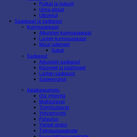
Pulkat ja liukurit
Uima-altaat
Ulkolelut
Saappaat ja sadeasut
Kumisaappaat
Aikuisten kumisaappaat
Lasten kumisaappaat
Muut jalkineet
Sukat
Sadeasut
Aikuisten sadeasut
Käsineet ja päähineet
Lasten sadeasut
Sateenvarjot
Asiakaspalvelu
Ota yhteyttä
Maksutavat
Toimitustavat
Yritysmyynti
Palautus
Yleiset ehdot
Tietosuojaseloste
Saavutettavuusseloste