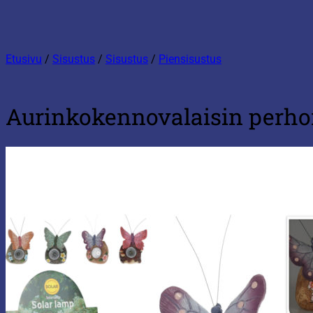
Etusivu
/
Sisustus
/
Sisustus
/
Piensisustus
Aurinkokennovalaisin perh