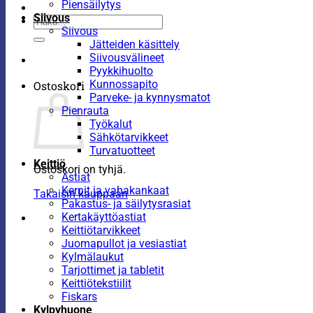
Piensäilytys
Siivous
Etsi:
Siivous
Jätteiden käsittely
Siivousvälineet
Pyykkihuolto
Kunnossapito
Ostoskori
Parveke- ja kynnysmatot
Pienrauta
Työkalut
Sähkötarvikkeet
Turvatuotteet
Keittiö
Ostoskori on tyhjä.
Astiat
Kernit ja vahakankaat
Takaisin kauppaan
Pakastus- ja säilytysrasiat
Kertakäyttöastiat
Keittiötarvikkeet
Juomapullot ja vesiastiat
Kylmälaukut
Tarjottimet ja tabletit
Keittiötekstiilit
Fiskars
Kylpyhuone