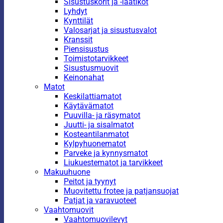
Sisustuskorit ja -laatikot
Lyhdyt
Kynttilät
Valosarjat ja sisustusvalot
Kranssit
Piensisustus
Toimistotarvikkeet
Sisustusmuovit
Keinonahat
Matot
Keskilattiamatot
Käytävämatot
Puuvilla- ja räsymatot
Juutti- ja sisalmatot
Kosteantilanmatot
Kylpyhuonematot
Parveke ja kynnysmatot
Liukuestematot ja tarvikkeet
Makuuhuone
Peitot ja tyynyt
Muovitettu frotee ja patjansuojat
Patjat ja varavuoteet
Vaahtomuovit
Vaahtomuovilevyt