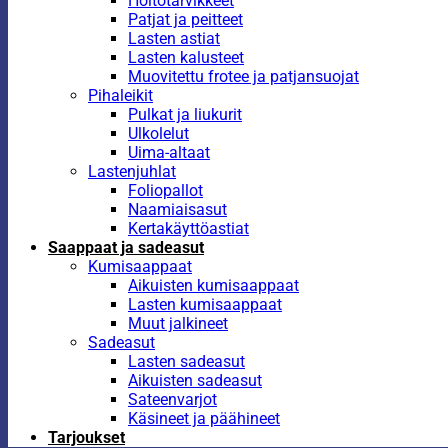
Hoitotarvikkeet
Patjat ja peitteet
Lasten astiat
Lasten kalusteet
Muovitettu frotee ja patjansuojat
Pihaleikit
Pulkat ja liukurit
Ulkolelut
Uima-altaat
Lastenjuhlat
Foliopallot
Naamiaisasut
Kertakäyttöastiat
Saappaat ja sadeasut
Kumisaappaat
Aikuisten kumisaappaat
Lasten kumisaappaat
Muut jalkineet
Sadeasut
Lasten sadeasut
Aikuisten sadeasut
Sateenvarjot
Käsineet ja päähineet
Tarjoukset