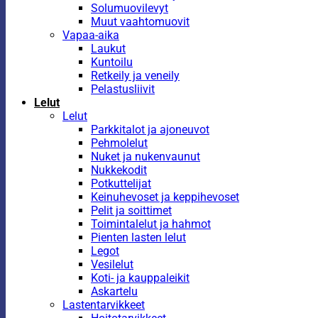
Solumuovilevyt
Muut vaahtomuovit
Vapaa-aika
Laukut
Kuntoilu
Retkeily ja veneily
Pelastusliivit
Lelut
Lelut
Parkkitalot ja ajoneuvot
Pehmolelut
Nuket ja nukenvaunut
Nukkekodit
Potkuttelijat
Keinuhevoset ja keppihevoset
Pelit ja soittimet
Toimintalelut ja hahmot
Pienten lasten lelut
Legot
Vesilelut
Koti- ja kauppaleikit
Askartelu
Lastentarvikkeet