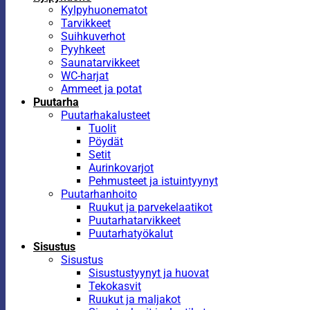
Kylpyhuonematot
Tarvikkeet
Suihkuverhot
Pyyhkeet
Saunatarvikkeet
WC-harjat
Ammeet ja potat
Puutarha
Puutarhakalusteet
Tuolit
Pöydät
Setit
Aurinkovarjot
Pehmusteet ja istuintyynyt
Puutarhanhoito
Ruukut ja parvekelaatikot
Puutarhatarvikkeet
Puutarhatyökalut
Sisustus
Sisustus
Sisustustyynyt ja huovat
Tekokasvit
Ruukut ja maljakot