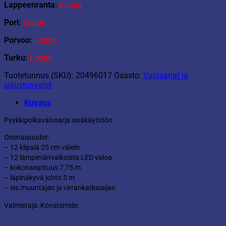
Lappeenranta:
Loppu
Pori:
Loppu
Porvoo:
Loppu
Turku:
Loppu
Tuotetunnus (SKU):
20496017
Osasto:
Valosarjat ja
sisustusvalot
Kuvaus
Pyykkipoikavalosarja sisäkäyttöön
Ominaisuudet:
– 12 klipsiä 25 cm välein
– 12 lämpimänvalkoista LED valoa
– kokonaispituus 7,75 m
– läpinäkyvä johto 5 m
– sis.muuntajan ja virrankatkaisijan
Valmistaja: Konstsmide