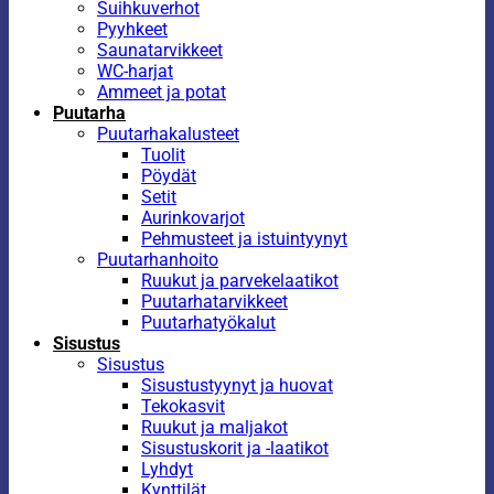
Suihkuverhot
Pyyhkeet
Saunatarvikkeet
WC-harjat
Ammeet ja potat
Puutarha
Puutarhakalusteet
Tuolit
Pöydät
Setit
Aurinkovarjot
Pehmusteet ja istuintyynyt
Puutarhanhoito
Ruukut ja parvekelaatikot
Puutarhatarvikkeet
Puutarhatyökalut
Sisustus
Sisustus
Sisustustyynyt ja huovat
Tekokasvit
Ruukut ja maljakot
Sisustuskorit ja -laatikot
Lyhdyt
Kynttilät