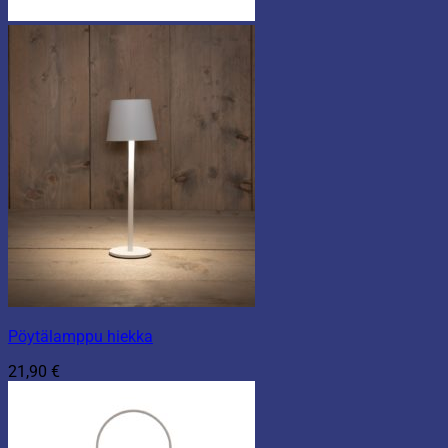
Pöytälamppu hiekka
21,90
€