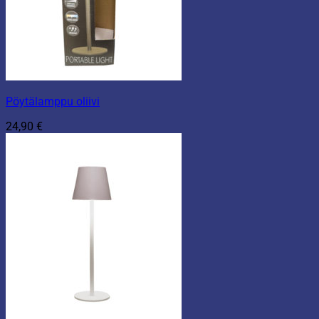
Pöytälamppu oliivi
24,90
€