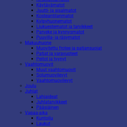
Käytävämatot
Juutti- ja sisalmatot
Kosteantilanmatot
Kylpyhuonematot
Liukuestematot ja tarvikkeet
Parveke ja kynnysmatot
Puuvilla- ja räsymatot
Makuuhuone
Muovitettu frotee ja patjansuojat
Patjat ja varavuoteet
Peitot ja tyynyt
Vaahtomuovit
Muut vaahtomuovit
Solumuovilevyt
Vaahtomuovilevyt
Joulu
Juhlat
Lahjaideat
Juhlatarvikkeet
Pääsiäinen
Vapaa-aika
Kuntoilu
Laukut