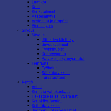
Laatikot
Korit
Kenkätelineet
Vaatesäilytys
Vesiastiat ja ämpärit
Piensäilytys
Siivous
Siivous
Jätteiden käsittely
Siivousvälineet
Pyykkihuolto
Kunnossapito
Parveke- ja kynnysmatot
Pienrauta
Työkalut
Sähkötarvikkeet
Turvatuotteet
Keittiö
Astiat
Kernit ja vahakankaat
Pakastus- ja säilytysrasiat
Kertakäyttöastiat
Keittiötarvikkeet
Juomapullot ja vesiastiat