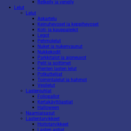
Retkeily ja veneily
Lelut
Lelut
Askartelu
Keinuhevoset ja keppihevoset
Koti- ja kauppaleikit
Legot
Pehmolelut
Nuket ja nukenvaunut
Nukkekodit
Parkkitalot ja ajoneuvot
Pelit ja soittimet
Pienten lasten lelut
Potkuttelijat
Toimintalelut ja hahmot
Vesilelut
Lastenjuhlat
Foliopallot
Kertakäyttöastiat
Halloween
Naamiaisasut
Lastentarvikkeet
Hoitotarvikkeet
Lasten astiat