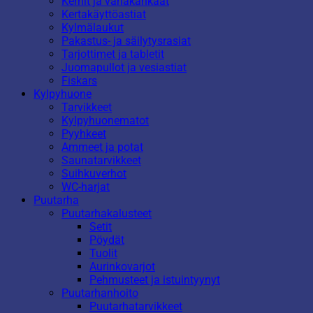
Kernit ja vahakankaat
Kertakäyttöastiat
Kylmälaukut
Pakastus- ja säilytysrasiat
Tarjottimet ja tabletit
Juomapullot ja vesiastiat
Fiskars
Kylpyhuone
Tarvikkeet
Kylpyhuonematot
Pyyhkeet
Ammeet ja potat
Saunatarvikkeet
Suihkuverhot
WC-harjat
Puutarha
Puutarhakalusteet
Setit
Pöydät
Tuolit
Aurinkovarjot
Pehmusteet ja istuintyynyt
Puutarhanhoito
Puutarhatarvikkeet