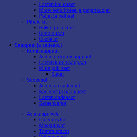
Lasten kalusteet
Muovitettu frotee ja patjansuojat
Patjat ja peitteet
Pihaleikit
Pulkat ja liukurit
Uima-altaat
Ulkolelut
Saappaat ja sadeasut
Kumisaappaat
Aikuisten kumisaappaat
Lasten kumisaappaat
Muut jalkineet
Sukat
Sadeasut
Aikuisten sadeasut
Käsineet ja päähineet
Lasten sadeasut
Sateenvarjot
Asiakaspalvelu
Ota yhteyttä
Maksutavat
Toimitustavat