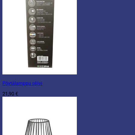
Pöytälamppu oliivi
21,90
€