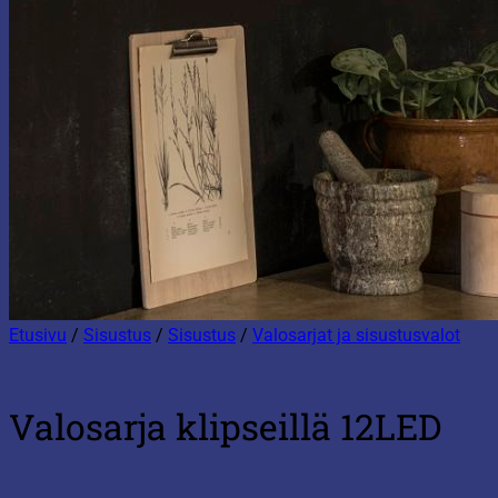
Etusivu
/
Sisustus
/
Sisustus
/
Valosarjat ja sisustusvalot
Valosarja klipseillä 12LED