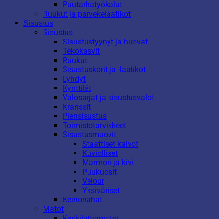
Puutarhatyökalut
Ruukut ja parvekelaatikot
Sisustus
Sisustus
Sisustustyynyt ja huovat
Tekokasvit
Ruukut
Sisustuskorit ja -laatikot
Lyhdyt
Kynttilät
Valosarjat ja sisustusvalot
Kranssit
Piensisustus
Toimistotarvikkeet
Sisustusmuovit
Staattiset kalvot
Kuviolliset
Marmori ja kivi
Puukuosit
Velour
Yksiväriset
Keinonahat
Matot
Keskilattiamatot