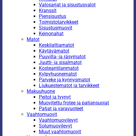
Valosarjat ja sisustusvalot
Kranssit
Piensisustus
Toimistotarvikkeet
Sisustusmuovit
Keinonahat
Matot
Keskilattiamatot
Käytävämatot
Puuvilla- ja räsymatot
Juutti- ja sisalmatot
Kosteantilanmatot
Kylpyhuonematot
Parveke ja kynnysmatot
Liukuestematot ja tarvikkeet
Makuuhuone
Peitot ja tyynyt
Muovitettu frotee ja patjansuojat
Patjat ja varavuoteet
Vaahtomuovit
Vaahtomuovilevyt
Solumuovilevyt
Muut vaahtomuovit