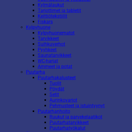
Kylmälaukut
Tarjottimet ja tabletit
Keittiötekstiilit
Fiskars
Kylpyhuone
Kylpyhuonematot
Tarvikkeet
Suihkuverhot
Pyyhkeet
Saunatarvikkeet
WC-harjat
Ammeet ja potat
Puutarha
Puutarhakalusteet
Tuolit
Pöydät
Setit
Aurinkovarjot
Pehmusteet ja istuintyynyt
Puutarhanhoito
Ruukut ja parvekelaatikot
Puutarhatarvikkeet
Puutarhatyökalut