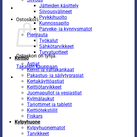
Jätteiden käsittely
Siivousvälineet
Pyykkihuolto
Ostoskori
Kunnossapito
Parveke- ja kynnysmatot
Pienrauta
Työkalut
Sähkötarvikkeet
Turvatuotteet
Ostoskori on tyhjä.
Keittiö
Astiat
Takaisin kauppaan
Kernit ja vahakankaat
Pakastus- ja säilytysrasiat
Kertakäyttöastiat
Keittiötarvikkeet
Juomapullot ja vesiastiat
Kylmälaukut
Tarjottimet ja tabletit
Keittiötekstiilit
Fiskars
Kylpyhuone
Kylpyhuonematot
Tarvikkeet