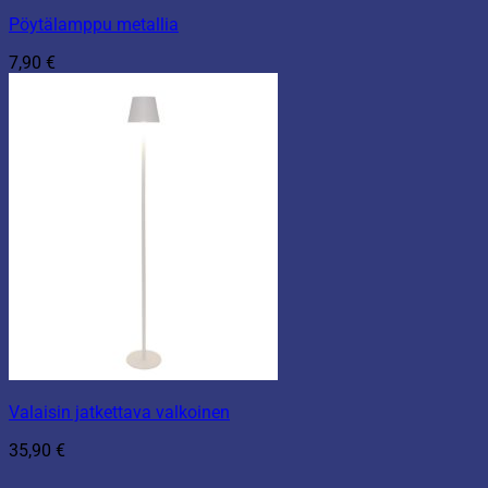
Pöytälamppu metallia
7,90
€
Valaisin jatkettava valkoinen
35,90
€