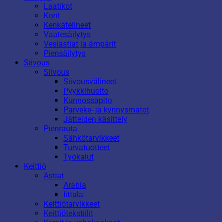
Laatikot
Korit
Kenkätelineet
Vaatesäilytys
Vesiastiat ja ämpärit
Piensäilytys
Siivous
Siivous
Siivousvälineet
Pyykkihuolto
Kunnossapito
Parveke- ja kynnysmatot
Jätteiden käsittely
Pienrauta
Sähkötarvikkeet
Turvatuotteet
Työkalut
Keittiö
Astiat
Arabia
Iittala
Keittiötarvikkeet
Keittiötekstiilit