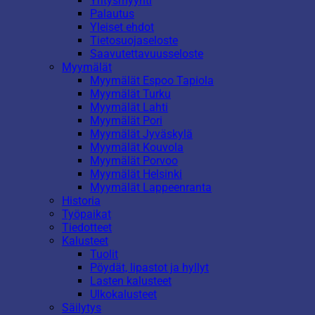
Yritysmyynti
Palautus
Yleiset ehdot
Tietosuojaseloste
Saavutettavuusseloste
Myymälät
Myymälät Espoo Tapiola
Myymälät Turku
Myymälät Lahti
Myymälät Pori
Myymälät Jyväskylä
Myymälät Kouvola
Myymälät Porvoo
Myymälät Helsinki
Myymälät Lappeenranta
Historia
Työpaikat
Tiedotteet
Kalusteet
Tuolit
Pöydät, lipastot ja hyllyt
Lasten kalusteet
Ulkokalusteet
Säilytys