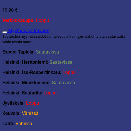
19,90
€
Verkkokauppa:
Loppu
Myymäläsaatavuus
Tuotteiden myymäläsaldot vaihtelevat, eikä myymäläkohtaista saatavuutta
voida täysin taata.
Espoo: Tapiola:
Saatavissa
Helsinki: Herttoniemi:
Saatavissa
Helsinki: Iso-Roobertinkatu:
Loppu
Helsinki: Munkkiniemi:
Saatavissa
Helsinki: Suutarila:
Loppu
Jyväskyla:
Loppu
Kouvola:
Vähissä
Lahti:
Vähissä