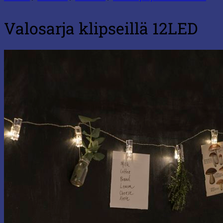
Valosarja klipseillä 12LED