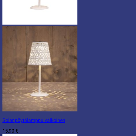
Solar pöytälamppu valkoinen
15,90
€