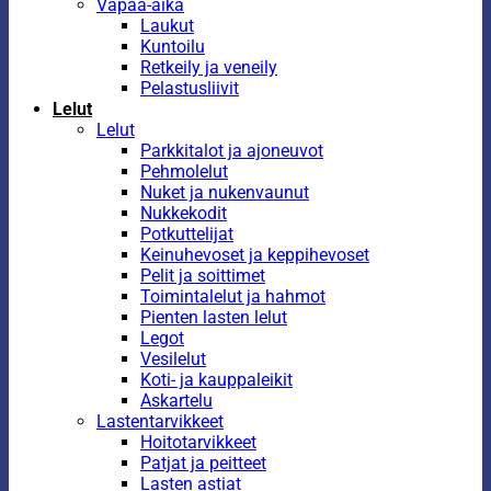
Vapaa-aika
Laukut
Kuntoilu
Retkeily ja veneily
Pelastusliivit
Lelut
Lelut
Parkkitalot ja ajoneuvot
Pehmolelut
Nuket ja nukenvaunut
Nukkekodit
Potkuttelijat
Keinuhevoset ja keppihevoset
Pelit ja soittimet
Toimintalelut ja hahmot
Pienten lasten lelut
Legot
Vesilelut
Koti- ja kauppaleikit
Askartelu
Lastentarvikkeet
Hoitotarvikkeet
Patjat ja peitteet
Lasten astiat