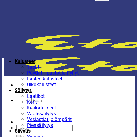
Kalusteet
Tuolit
Pöydät, lipastot ja hyllyt
Lasten kalusteet
Ulkokalusteet
Säilytys
Laatikot
Etsi:
Korit
Kenkätelineet
Vaatesäilytys
Vesiastiat ja ämpärit
Piensäilytys
Etsi:
Siivous
Siivous