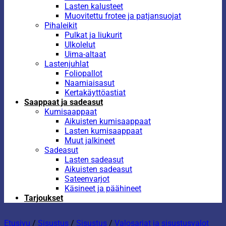
Lasten kalusteet
Muovitettu frotee ja patjansuojat
Pihaleikit
Pulkat ja liukurit
Ulkolelut
Uima-altaat
Lastenjuhlat
Foliopallot
Naamiaisasut
Kertakäyttöastiat
Saappaat ja sadeasut
Kumisaappaat
Aikuisten kumisaappaat
Lasten kumisaappaat
Muut jalkineet
Sadeasut
Lasten sadeasut
Aikuisten sadeasut
Sateenvarjot
Käsineet ja päähineet
Tarjoukset
Etusivu
/
Sisustus
/
Sisustus
/
Valosarjat ja sisustusvalot