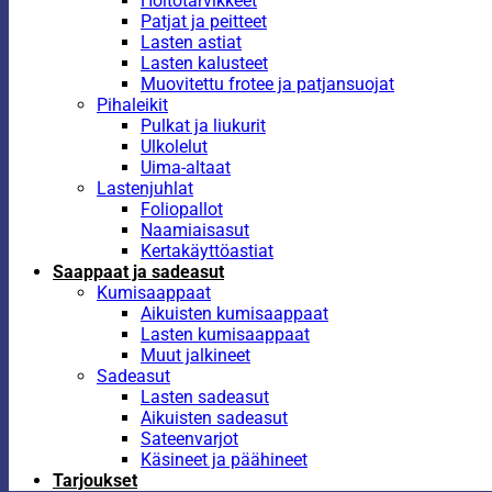
Hoitotarvikkeet
Patjat ja peitteet
Lasten astiat
Lasten kalusteet
Muovitettu frotee ja patjansuojat
Pihaleikit
Pulkat ja liukurit
Ulkolelut
Uima-altaat
Lastenjuhlat
Foliopallot
Naamiaisasut
Kertakäyttöastiat
Saappaat ja sadeasut
Kumisaappaat
Aikuisten kumisaappaat
Lasten kumisaappaat
Muut jalkineet
Sadeasut
Lasten sadeasut
Aikuisten sadeasut
Sateenvarjot
Käsineet ja päähineet
Tarjoukset