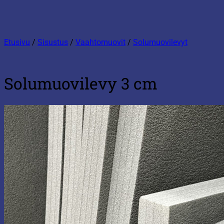
Etusivu
/
Sisustus
/
Vaahtomuovit
/
Solumuovilevyt
Solumuovilevy 3 cm