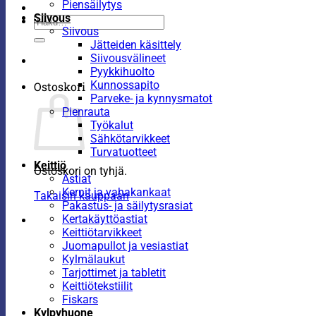
Piensäilytys
Siivous
Etsi:
Siivous
Jätteiden käsittely
Siivousvälineet
Pyykkihuolto
Kunnossapito
Ostoskori
Parveke- ja kynnysmatot
Pienrauta
Työkalut
Sähkötarvikkeet
Turvatuotteet
Keittiö
Ostoskori on tyhjä.
Astiat
Kernit ja vahakankaat
Takaisin kauppaan
Pakastus- ja säilytysrasiat
Kertakäyttöastiat
Keittiötarvikkeet
Juomapullot ja vesiastiat
Kylmälaukut
Tarjottimet ja tabletit
Keittiötekstiilit
Fiskars
Kylpyhuone