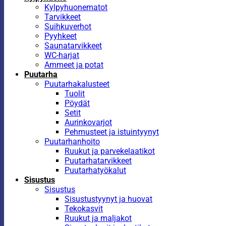
Kylpyhuonematot
Tarvikkeet
Suihkuverhot
Pyyhkeet
Saunatarvikkeet
WC-harjat
Ammeet ja potat
Puutarha
Puutarhakalusteet
Tuolit
Pöydät
Setit
Aurinkovarjot
Pehmusteet ja istuintyynyt
Puutarhanhoito
Ruukut ja parvekelaatikot
Puutarhatarvikkeet
Puutarhatyökalut
Sisustus
Sisustus
Sisustustyynyt ja huovat
Tekokasvit
Ruukut ja maljakot