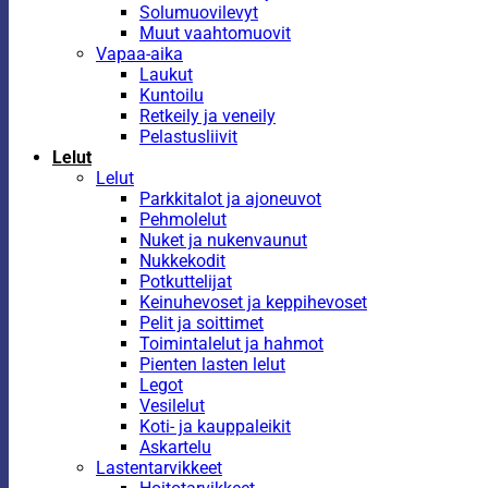
Solumuovilevyt
Muut vaahtomuovit
Vapaa-aika
Laukut
Kuntoilu
Retkeily ja veneily
Pelastusliivit
Lelut
Lelut
Parkkitalot ja ajoneuvot
Pehmolelut
Nuket ja nukenvaunut
Nukkekodit
Potkuttelijat
Keinuhevoset ja keppihevoset
Pelit ja soittimet
Toimintalelut ja hahmot
Pienten lasten lelut
Legot
Vesilelut
Koti- ja kauppaleikit
Askartelu
Lastentarvikkeet