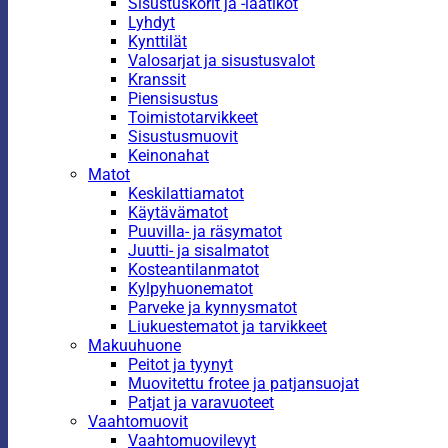
Sisustuskorit ja -laatikot
Lyhdyt
Kynttilät
Valosarjat ja sisustusvalot
Kranssit
Piensisustus
Toimistotarvikkeet
Sisustusmuovit
Keinonahat
Matot
Keskilattiamatot
Käytävämatot
Puuvilla- ja räsymatot
Juutti- ja sisalmatot
Kosteantilanmatot
Kylpyhuonematot
Parveke ja kynnysmatot
Liukuestematot ja tarvikkeet
Makuuhuone
Peitot ja tyynyt
Muovitettu frotee ja patjansuojat
Patjat ja varavuoteet
Vaahtomuovit
Vaahtomuovilevyt