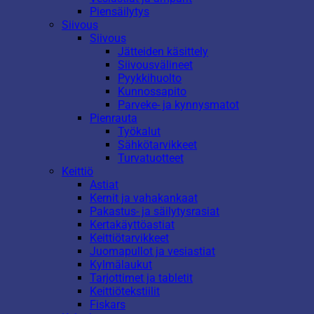
Piensäilytys
Siivous
Siivous
Jätteiden käsittely
Siivousvälineet
Pyykkihuolto
Kunnossapito
Parveke- ja kynnysmatot
Pienrauta
Työkalut
Sähkötarvikkeet
Turvatuotteet
Keittiö
Astiat
Kernit ja vahakankaat
Pakastus- ja säilytysrasiat
Kertakäyttöastiat
Keittiötarvikkeet
Juomapullot ja vesiastiat
Kylmälaukut
Tarjottimet ja tabletit
Keittiötekstiilit
Fiskars