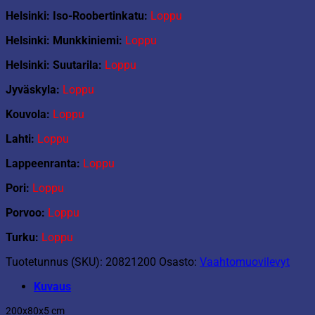
Helsinki: Iso-Roobertinkatu:
Loppu
Helsinki: Munkkiniemi:
Loppu
Helsinki: Suutarila:
Loppu
Jyväskyla:
Loppu
Kouvola:
Loppu
Lahti:
Loppu
Lappeenranta:
Loppu
Pori:
Loppu
Porvoo:
Loppu
Turku:
Loppu
Tuotetunnus (SKU):
20821200
Osasto:
Vaahtomuovilevyt
Kuvaus
200x80x5 cm