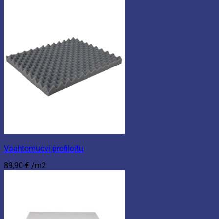
Vaahtomuovi profiloitu
89,90
€
/m2