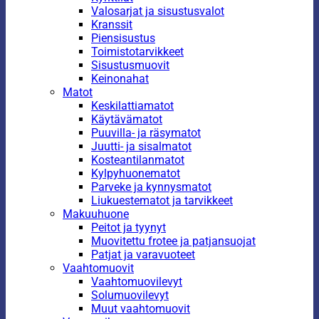
Valosarjat ja sisustusvalot
Kranssit
Piensisustus
Toimistotarvikkeet
Sisustusmuovit
Keinonahat
Matot
Keskilattiamatot
Käytävämatot
Puuvilla- ja räsymatot
Juutti- ja sisalmatot
Kosteantilanmatot
Kylpyhuonematot
Parveke ja kynnysmatot
Liukuestematot ja tarvikkeet
Makuuhuone
Peitot ja tyynyt
Muovitettu frotee ja patjansuojat
Patjat ja varavuoteet
Vaahtomuovit
Vaahtomuovilevyt
Solumuovilevyt
Muut vaahtomuovit