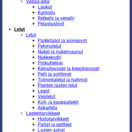
Vapaa-aika
Laukut
Kuntoilu
Retkeily ja veneily
Pelastusliivit
Lelut
Lelut
Parkkitalot ja ajoneuvot
Pehmolelut
Nuket ja nukenvaunut
Nukkekodit
Potkuttelijat
Keinuhevoset ja keppihevoset
Pelit ja soittimet
Toimintalelut ja hahmot
Pienten lasten lelut
Legot
Vesilelut
Koti- ja kauppaleikit
Askartelu
Lastentarvikkeet
Hoitotarvikkeet
Patjat ja peitteet
Lasten astiat