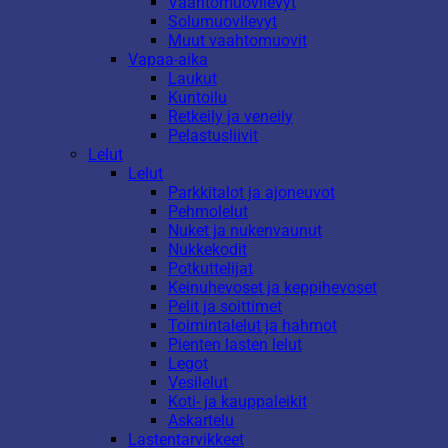
Vaahtomuovilevyt
Solumuovilevyt
Muut vaahtomuovit
Vapaa-aika
Laukut
Kuntoilu
Retkeily ja veneily
Pelastusliivit
Lelut
Lelut
Parkkitalot ja ajoneuvot
Pehmolelut
Nuket ja nukenvaunut
Nukkekodit
Potkuttelijat
Keinuhevoset ja keppihevoset
Pelit ja soittimet
Toimintalelut ja hahmot
Pienten lasten lelut
Legot
Vesilelut
Koti- ja kauppaleikit
Askartelu
Lastentarvikkeet