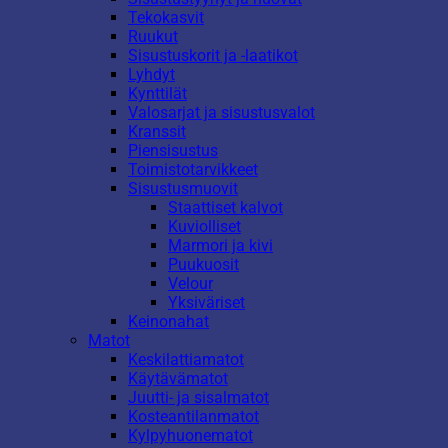
Tekokasvit
Ruukut
Sisustuskorit ja -laatikot
Lyhdyt
Kynttilät
Valosarjat ja sisustusvalot
Kranssit
Piensisustus
Toimistotarvikkeet
Sisustusmuovit
Staattiset kalvot
Kuviolliset
Marmori ja kivi
Puukuosit
Velour
Yksiväriset
Keinonahat
Matot
Keskilattiamatot
Käytävämatot
Juutti- ja sisalmatot
Kosteantilanmatot
Kylpyhuonematot