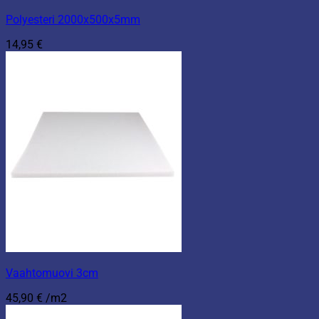
Polyesteri 2000x500x5mm
14,95
€
Vaahtomuovi 3cm
45,90
€
/m2