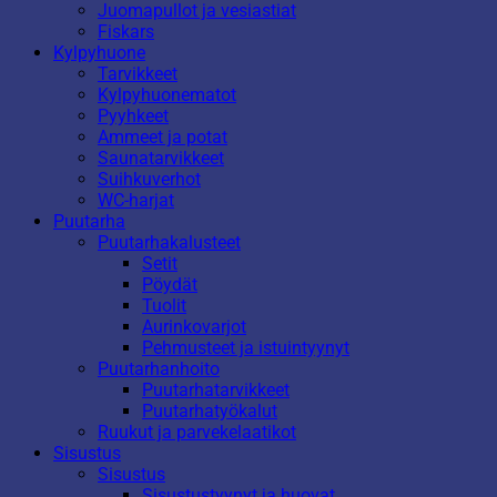
Juomapullot ja vesiastiat
Fiskars
Kylpyhuone
Tarvikkeet
Kylpyhuonematot
Pyyhkeet
Ammeet ja potat
Saunatarvikkeet
Suihkuverhot
WC-harjat
Puutarha
Puutarhakalusteet
Setit
Pöydät
Tuolit
Aurinkovarjot
Pehmusteet ja istuintyynyt
Puutarhanhoito
Puutarhatarvikkeet
Puutarhatyökalut
Ruukut ja parvekelaatikot
Sisustus
Sisustus
Sisustustyynyt ja huovat