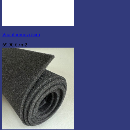
Vaahtomuovi 5cm
69,90
€
/m2