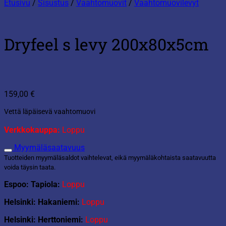
Etusivu
/
Sisustus
/
Vaahtomuovit
/
Vaahtomuovilevyt
Dryfeel s levy 200x80x5cm
159,00
€
Vettä läpäisevä vaahtomuovi
Verkkokauppa:
Loppu
Myymäläsaatavuus
Tuotteiden myymäläsaldot vaihtelevat, eikä myymäläkohtaista saatavuutta
voida täysin taata.
Espoo: Tapiola:
Loppu
Helsinki: Hakaniemi:
Loppu
Helsinki: Herttoniemi:
Loppu