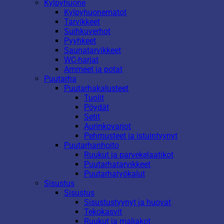
Kylpyhuone
Kylpyhuonematot
Tarvikkeet
Suihkuverhot
Pyyhkeet
Saunatarvikkeet
WC-harjat
Ammeet ja potat
Puutarha
Puutarhakalusteet
Tuolit
Pöydät
Setit
Aurinkovarjot
Pehmusteet ja istuintyynyt
Puutarhanhoito
Ruukut ja parvekelaatikot
Puutarhatarvikkeet
Puutarhatyökalut
Sisustus
Sisustus
Sisustustyynyt ja huovat
Tekokasvit
Ruukut ja maljakot