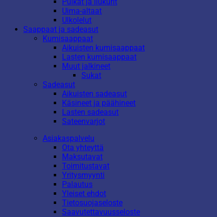
Pulkat ja liukurit
Uima-altaat
Ulkolelut
Saappaat ja sadeasut
Kumisaappaat
Aikuisten kumisaappaat
Lasten kumisaappaat
Muut jalkineet
Sukat
Sadeasut
Aikuisten sadeasut
Käsineet ja päähineet
Lasten sadeasut
Sateenvarjot
Asiakaspalvelu
Ota yhteyttä
Maksutavat
Toimitustavat
Yritysmyynti
Palautus
Yleiset ehdot
Tietosuojaseloste
Saavutettavuusseloste