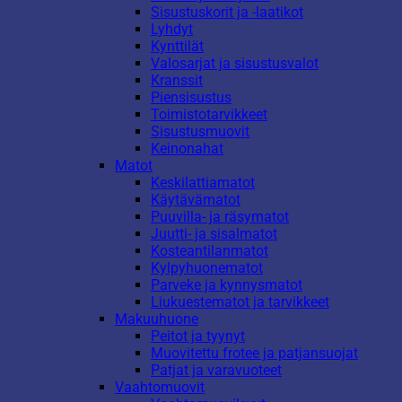
Sisustuskorit ja -laatikot
Lyhdyt
Kynttilät
Valosarjat ja sisustusvalot
Kranssit
Piensisustus
Toimistotarvikkeet
Sisustusmuovit
Keinonahat
Matot
Keskilattiamatot
Käytävämatot
Puuvilla- ja räsymatot
Juutti- ja sisalmatot
Kosteantilanmatot
Kylpyhuonematot
Parveke ja kynnysmatot
Liukuestematot ja tarvikkeet
Makuuhuone
Peitot ja tyynyt
Muovitettu frotee ja patjansuojat
Patjat ja varavuoteet
Vaahtomuovit