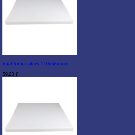
Vaahtomuovilevy 110x58x5cm
59,00
€