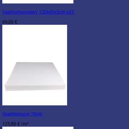
Vaahtomuovilevy 120x60x5cm e23
69,00
€
Vaahtomuovi 10cm
125,90
€
/m²