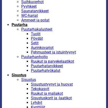
Suihkuverhot
Pyyhkeet
Saunatarvikkeet
WC-harjat
Ammeet ja potat
Puutarha
Puutarhakalusteet
Tuolit
Pöydät
Setit
Aurinkovarjot
Pehmusteet ja istuintyynyt
Puutarhanhoito
Ruukut ja parvekelaatikot
Puutarhatarvikkeet
Puutarhatyökalut
Sisustus
Sisustus
Sisustustyynyt ja huovat
Tekokasvit
Ruukut ja maljakot
Sisustuskorit ja -laatikot
Lyhdyt
Kynttilät