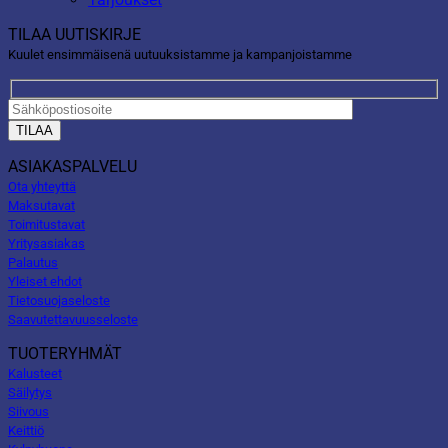
TILAA UUTISKIRJE
Kuulet ensimmäisenä uutuuksistamme ja kampanjoistamme
ASIAKASPALVELU
Ota yhteyttä
Maksutavat
Toimitustavat
Yritysasiakas
Palautus
Yleiset ehdot
Tietosuojaseloste
Saavutettavuusseloste
TUOTERYHMÄT
Kalusteet
Säilytys
Siivous
Keittiö