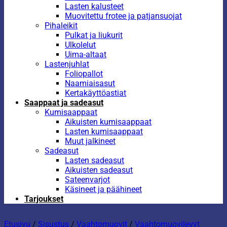
Lasten kalusteet
Muovitettu frotee ja patjansuojat
Pihaleikit
Pulkat ja liukurit
Ulkolelut
Uima-altaat
Lastenjuhlat
Foliopallot
Naamiaisasut
Kertakäyttöastiat
Saappaat ja sadeasut
Kumisaappaat
Aikuisten kumisaappaat
Lasten kumisaappaat
Muut jalkineet
Sadeasut
Lasten sadeasut
Aikuisten sadeasut
Sateenvarjot
Käsineet ja päähineet
Tarjoukset
Etusivu
/
Sisustus
/
Vaahtomuovit
/
Vaahtomuovilevyt