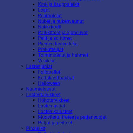
Koti- ja kauppaleikit
Legot
Pehmolelut
Nuket ja nukenvaunut
Nukkekodit
Parkkitalot ja ajoneuvot
Pelit ja soittimet
Pienten lasten lelut
Potkuttelijat
Toimintalelut ja hahmot
Vesilelut
Lastenjuhlat
Foliopallot
Kertakäyttöastiat
Halloween
Naamiaisasut
Lastentarvikkeet
Hoitotarvikkeet
Lasten astiat
Lasten kalusteet
Muovitettu frotee ja patjansuojat
Patjat ja peitteet
Pihaleikit