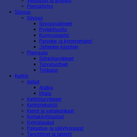
Vesiastiat ja ämpärit
Piensäilytys
Siivous
Siivous
Siivousvälineet
Pyykkihuolto
Kunnossapito
Parveke- ja kynnysmatot
Jätteiden käsittely
Pienrauta
Sähkötarvikkeet
Turvatuotteet
Työkalut
Keittiö
Astiat
Arabia
Iittala
Keittiötarvikkeet
Keittiötekstiilit
Kernit ja vahakankaat
Kertakäyttöastiat
Kylmälaukut
Pakastus- ja säilytysrasiat
Tarjottimet ja tabletit