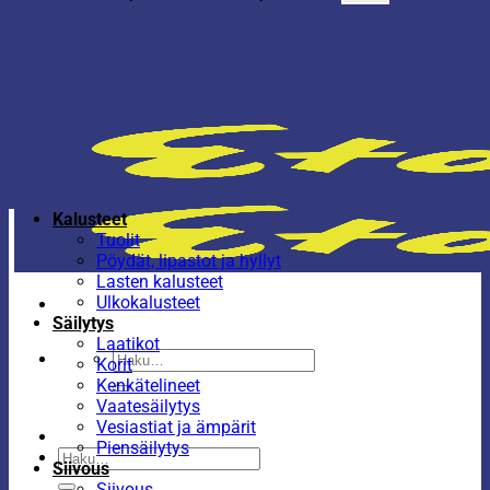
Kalusteet
Tuolit
Pöydät, lipastot ja hyllyt
Lasten kalusteet
Ulkokalusteet
Säilytys
Laatikot
Etsi:
Korit
Kenkätelineet
Vaatesäilytys
Vesiastiat ja ämpärit
Piensäilytys
Etsi:
Siivous
Siivous