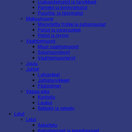
Liukuestematot ja tarvikkeet
Parveke ja kynnysmatot
Puuvilla- ja räsymatot
Makuuhuone
Muovitettu frotee ja patjansuojat
Patjat ja varavuoteet
Peitot ja tyynyt
Vaahtomuovit
Muut vaahtomuovit
Solumuovilevyt
Vaahtomuovilevyt
Joulu
Juhlat
Lahjaideat
Juhlatarvikkeet
Pääsiäinen
Vapaa-aika
Kuntoilu
Laukut
Retkeily ja veneily
Lelut
Lelut
Askartelu
Keinuhevoset ja keppihevoset