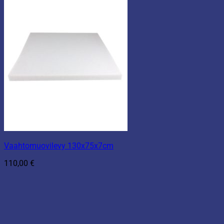
Vaahtomuovilevy 130x75x7cm
110,00
€