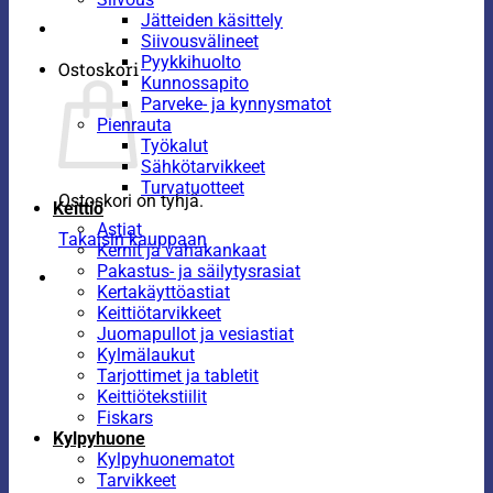
Jätteiden käsittely
Siivousvälineet
Pyykkihuolto
Ostoskori
Kunnossapito
Parveke- ja kynnysmatot
Pienrauta
Työkalut
Sähkötarvikkeet
Turvatuotteet
Ostoskori on tyhjä.
Keittiö
Astiat
Takaisin kauppaan
Kernit ja vahakankaat
Pakastus- ja säilytysrasiat
Kertakäyttöastiat
Keittiötarvikkeet
Juomapullot ja vesiastiat
Kylmälaukut
Tarjottimet ja tabletit
Keittiötekstiilit
Fiskars
Kylpyhuone
Kylpyhuonematot
Tarvikkeet