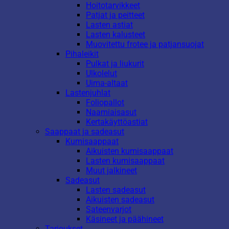
Hoitotarvikkeet
Patjat ja peitteet
Lasten astiat
Lasten kalusteet
Muovitettu frotee ja patjansuojat
Pihaleikit
Pulkat ja liukurit
Ulkolelut
Uima-altaat
Lastenjuhlat
Foliopallot
Naamiaisasut
Kertakäyttöastiat
Saappaat ja sadeasut
Kumisaappaat
Aikuisten kumisaappaat
Lasten kumisaappaat
Muut jalkineet
Sadeasut
Lasten sadeasut
Aikuisten sadeasut
Sateenvarjot
Käsineet ja päähineet
Tarjoukset