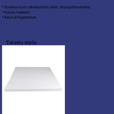
* Soveltuu hyvin ulkokäyttöön, esim. istuinpehmusteeksi
* Kuivuu nopeasti
* Kevyt ja hygieeninen
Tutustu myös