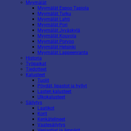
Myymälät
Myymälät Espoo Tapiola
Myymälät Turku
Myymälät Lahti
Myymälät Pori
Myymälät Jyväskylä
Myymälät Kouvola
Myymälät Porvoo
Myymälät Helsinki
Myymälät Lappeenranta
Historia
Työpaikat
Tiedotteet
Kalusteet
Tuolit
Pöydät, lipastot ja hyllyt
Lasten kalusteet
Ulkokalusteet
Säilytys
Laatikot
Korit
Kenkätelineet
Vaatesäilytys
Vesiastiat ja ämpärit