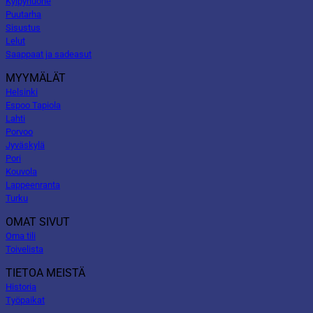
Kylpyhuone
Puutarha
Sisustus
Lelut
Saappaat ja sadeasut
MYYMÄLÄT
Helsinki
Espoo Tapiola
Lahti
Porvoo
Jyväskylä
Pori
Kouvola
Lappeenranta
Turku
OMAT SIVUT
Oma tili
Toivelista
TIETOA MEISTÄ
Historia
Työpaikat