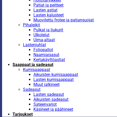
Hoitotarvikkeet
Patjat ja peitteet
Lasten astiat
Lasten kalusteet
Muovitettu frotee ja patjansuojat
Pihaleikit
Pulkat ja liukurit
Ulkolelut
Uima-altaat
Lastenjuhlat
Foliopallot
Naamiaisasut
Kertakäyttöastiat
Saappaat ja sadeasut
Kumisaappaat
Aikuisten kumisaappaat
Lasten kumisaappaat
Muut jalkineet
Sadeasut
Lasten sadeasut
Aikuisten sadeasut
Sateenvarjot
Käsineet ja päähineet
Tarjoukset