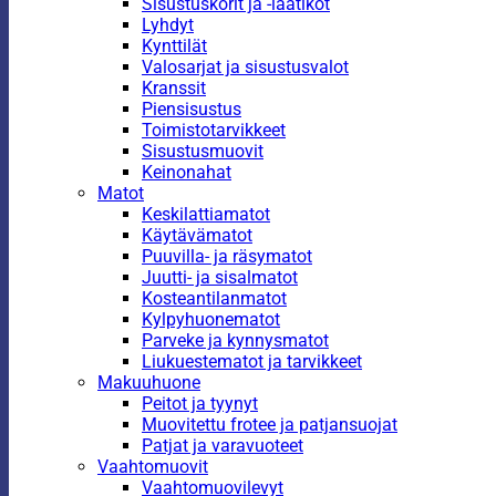
Sisustuskorit ja -laatikot
Lyhdyt
Kynttilät
Valosarjat ja sisustusvalot
Kranssit
Piensisustus
Toimistotarvikkeet
Sisustusmuovit
Keinonahat
Matot
Keskilattiamatot
Käytävämatot
Puuvilla- ja räsymatot
Juutti- ja sisalmatot
Kosteantilanmatot
Kylpyhuonematot
Parveke ja kynnysmatot
Liukuestematot ja tarvikkeet
Makuuhuone
Peitot ja tyynyt
Muovitettu frotee ja patjansuojat
Patjat ja varavuoteet
Vaahtomuovit
Vaahtomuovilevyt