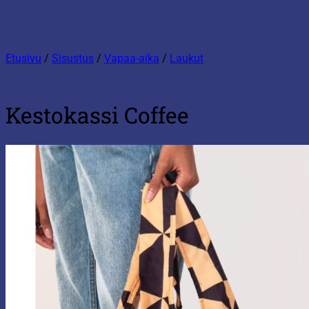
Etusivu
/
Sisustus
/
Vapaa-aika
/
Laukut
Kestokassi Coffee