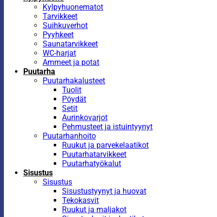
Kylpyhuonematot
Tarvikkeet
Suihkuverhot
Pyyhkeet
Saunatarvikkeet
WC-harjat
Ammeet ja potat
Puutarha
Puutarhakalusteet
Tuolit
Pöydät
Setit
Aurinkovarjot
Pehmusteet ja istuintyynyt
Puutarhanhoito
Ruukut ja parvekelaatikot
Puutarhatarvikkeet
Puutarhatyökalut
Sisustus
Sisustus
Sisustustyynyt ja huovat
Tekokasvit
Ruukut ja maljakot