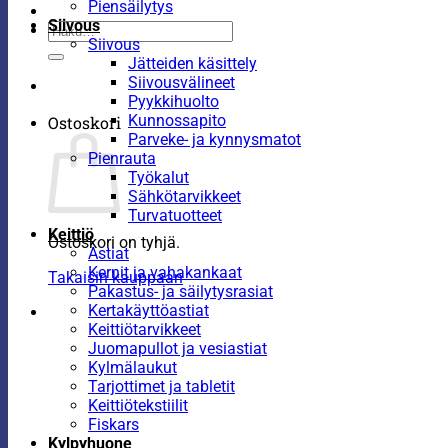
Piensäilytys
Siivous
Etsi:
Siivous
Jätteiden käsittely
Siivousvälineet
Pyykkihuolto
Kunnossapito
Ostoskori
Parveke- ja kynnysmatot
Pienrauta
Työkalut
Sähkötarvikkeet
Turvatuotteet
Keittiö
Ostoskori on tyhjä.
Astiat
Kernit ja vahakankaat
Takaisin kauppaan
Pakastus- ja säilytysrasiat
Kertakäyttöastiat
Keittiötarvikkeet
Juomapullot ja vesiastiat
Kylmälaukut
Tarjottimet ja tabletit
Keittiötekstiilit
Fiskars
Kylpyhuone