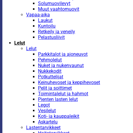
Solumuovilevyt
Muut vaahtomuovit
Vapaa-aika
Laukut
Kuntoilu
Retkeily ja veneily
Pelastusliivit
Lelut
Lelut
Parkkitalot ja ajoneuvot
Pehmolelut
Nuket ja nukenvaunut
Nukkekodit
Potkuttelijat
Keinuhevoset ja keppihevoset
Pelit ja soittimet
Toimintalelut ja hahmot
Pienten lasten lelut
Legot
Vesilelut
Koti- ja kauppaleikit
Askartelu
Lastentarvikkeet