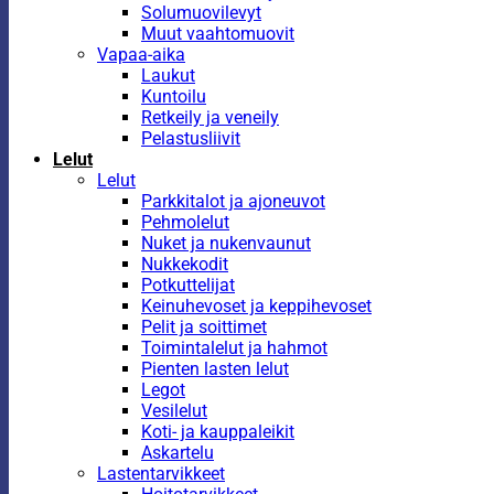
Solumuovilevyt
Muut vaahtomuovit
Vapaa-aika
Laukut
Kuntoilu
Retkeily ja veneily
Pelastusliivit
Lelut
Lelut
Parkkitalot ja ajoneuvot
Pehmolelut
Nuket ja nukenvaunut
Nukkekodit
Potkuttelijat
Keinuhevoset ja keppihevoset
Pelit ja soittimet
Toimintalelut ja hahmot
Pienten lasten lelut
Legot
Vesilelut
Koti- ja kauppaleikit
Askartelu
Lastentarvikkeet