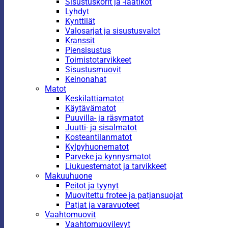
Sisustuskorit ja -laatikot
Lyhdyt
Kynttilät
Valosarjat ja sisustusvalot
Kranssit
Piensisustus
Toimistotarvikkeet
Sisustusmuovit
Keinonahat
Matot
Keskilattiamatot
Käytävämatot
Puuvilla- ja räsymatot
Juutti- ja sisalmatot
Kosteantilanmatot
Kylpyhuonematot
Parveke ja kynnysmatot
Liukuestematot ja tarvikkeet
Makuuhuone
Peitot ja tyynyt
Muovitettu frotee ja patjansuojat
Patjat ja varavuoteet
Vaahtomuovit
Vaahtomuovilevyt