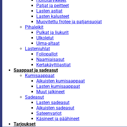
Hoitotarvikkeet
Patjat ja peitteet
Lasten astiat
Lasten kalusteet
Muovitettu frotee ja patjansuojat
Pihaleikit
Pulkat ja liukurit
Ulkolelut
Uima-altaat
Lastenjuhlat
Foliopallot
Naamiaisasut
Kertakäyttöastiat
Saappaat ja sadeasut
Kumisaappaat
Aikuisten kumisaappaat
Lasten kumisaappaat
Muut jalkineet
Sadeasut
Lasten sadeasut
Aikuisten sadeasut
Sateenvarjot
Käsineet ja päähineet
Tarjoukset