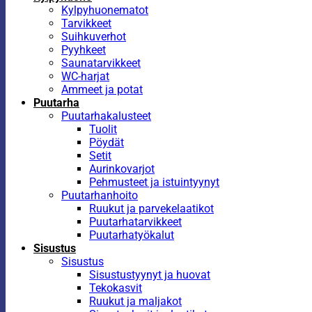
Kylpyhuonematot
Tarvikkeet
Suihkuverhot
Pyyhkeet
Saunatarvikkeet
WC-harjat
Ammeet ja potat
Puutarha
Puutarhakalusteet
Tuolit
Pöydät
Setit
Aurinkovarjot
Pehmusteet ja istuintyynyt
Puutarhanhoito
Ruukut ja parvekelaatikot
Puutarhatarvikkeet
Puutarhatyökalut
Sisustus
Sisustus
Sisustustyynyt ja huovat
Tekokasvit
Ruukut ja maljakot