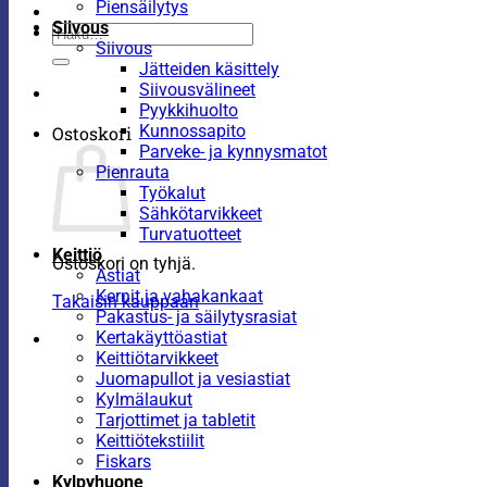
Piensäilytys
Siivous
Etsi:
Siivous
Jätteiden käsittely
Siivousvälineet
Pyykkihuolto
Kunnossapito
Ostoskori
Parveke- ja kynnysmatot
Pienrauta
Työkalut
Sähkötarvikkeet
Turvatuotteet
Keittiö
Ostoskori on tyhjä.
Astiat
Kernit ja vahakankaat
Takaisin kauppaan
Pakastus- ja säilytysrasiat
Kertakäyttöastiat
Keittiötarvikkeet
Juomapullot ja vesiastiat
Kylmälaukut
Tarjottimet ja tabletit
Keittiötekstiilit
Fiskars
Kylpyhuone