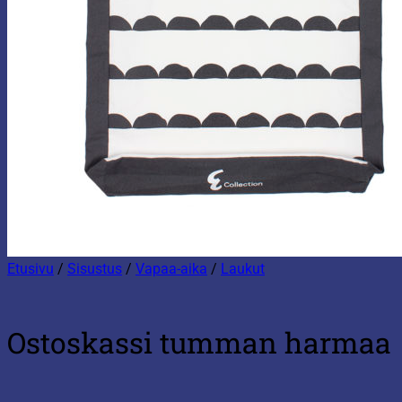
Etusivu
/
Sisustus
/
Vapaa-aika
/
Laukut
Ostoskassi tumman harmaa