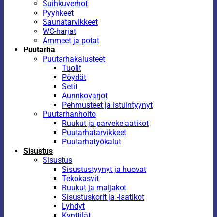
Suihkuverhot
Pyyhkeet
Saunatarvikkeet
WC-harjat
Ammeet ja potat
Puutarha
Puutarhakalusteet
Tuolit
Pöydät
Setit
Aurinkovarjot
Pehmusteet ja istuintyynyt
Puutarhanhoito
Ruukut ja parvekelaatikot
Puutarhatarvikkeet
Puutarhatyökalut
Sisustus
Sisustus
Sisustustyynyt ja huovat
Tekokasvit
Ruukut ja maljakot
Sisustuskorit ja -laatikot
Lyhdyt
Kynttilät