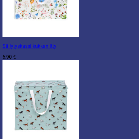
Säilytyskassi kukkaniitty
6,90
€