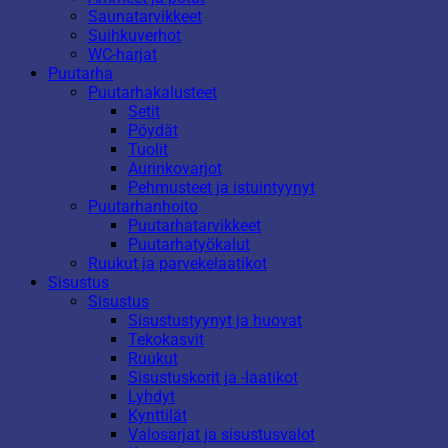
Saunatarvikkeet
Suihkuverhot
WC-harjat
Puutarha
Puutarhakalusteet
Setit
Pöydät
Tuolit
Aurinkovarjot
Pehmusteet ja istuintyynyt
Puutarhanhoito
Puutarhatarvikkeet
Puutarhatyökalut
Ruukut ja parvekelaatikot
Sisustus
Sisustus
Sisustustyynyt ja huovat
Tekokasvit
Ruukut
Sisustuskorit ja -laatikot
Lyhdyt
Kynttilät
Valosarjat ja sisustusvalot