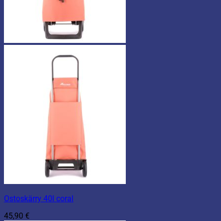
Ostoskärry 40l coral
45,90
€