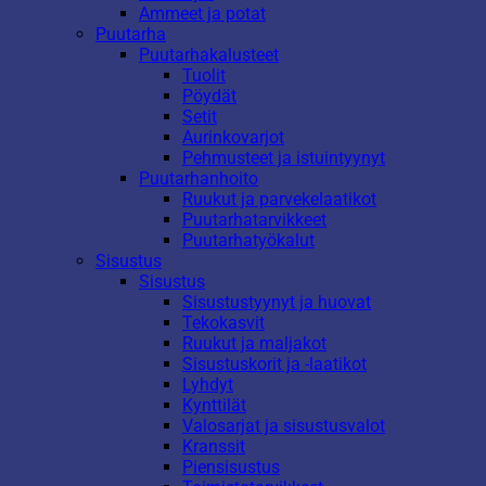
Ammeet ja potat
Puutarha
Puutarhakalusteet
Tuolit
Pöydät
Setit
Aurinkovarjot
Pehmusteet ja istuintyynyt
Puutarhanhoito
Ruukut ja parvekelaatikot
Puutarhatarvikkeet
Puutarhatyökalut
Sisustus
Sisustus
Sisustustyynyt ja huovat
Tekokasvit
Ruukut ja maljakot
Sisustuskorit ja -laatikot
Lyhdyt
Kynttilät
Valosarjat ja sisustusvalot
Kranssit
Piensisustus