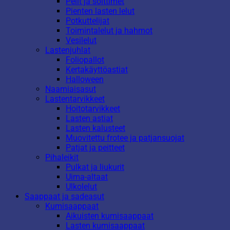
Pelit ja soittimet
Pienten lasten lelut
Potkuttelijat
Toimintalelut ja hahmot
Vesilelut
Lastenjuhlat
Foliopallot
Kertakäyttöastiat
Halloween
Naamiaisasut
Lastentarvikkeet
Hoitotarvikkeet
Lasten astiat
Lasten kalusteet
Muovitettu frotee ja patjansuojat
Patjat ja peitteet
Pihaleikit
Pulkat ja liukurit
Uima-altaat
Ulkolelut
Saappaat ja sadeasut
Kumisaappaat
Aikuisten kumisaappaat
Lasten kumisaappaat