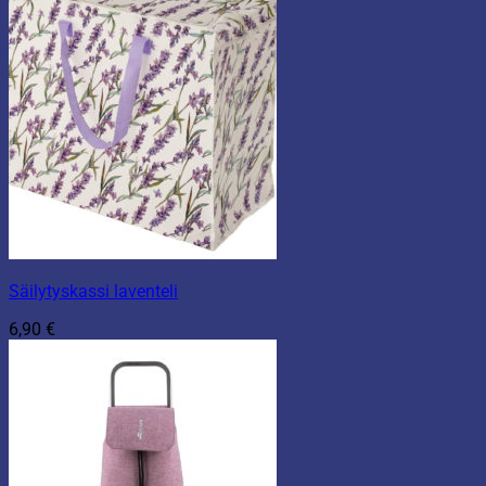
Säilytyskassi laventeli
6,90
€