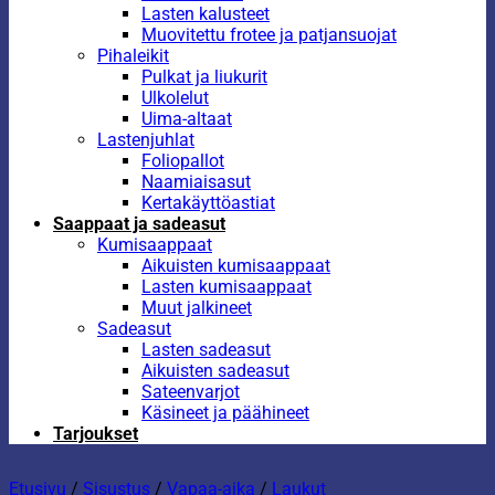
Lasten kalusteet
Muovitettu frotee ja patjansuojat
Pihaleikit
Pulkat ja liukurit
Ulkolelut
Uima-altaat
Lastenjuhlat
Foliopallot
Naamiaisasut
Kertakäyttöastiat
Saappaat ja sadeasut
Kumisaappaat
Aikuisten kumisaappaat
Lasten kumisaappaat
Muut jalkineet
Sadeasut
Lasten sadeasut
Aikuisten sadeasut
Sateenvarjot
Käsineet ja päähineet
Tarjoukset
Etusivu
/
Sisustus
/
Vapaa-aika
/
Laukut