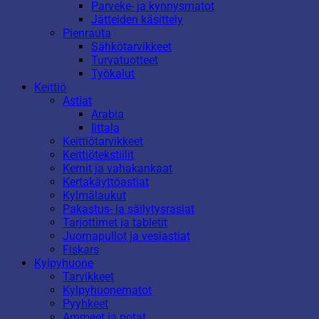
Parveke- ja kynnysmatot
Jätteiden käsittely
Pienrauta
Sähkötarvikkeet
Turvatuotteet
Työkalut
Keittiö
Astiat
Arabia
Iittala
Keittiötarvikkeet
Keittiötekstiilit
Kernit ja vahakankaat
Kertakäyttöastiat
Kylmälaukut
Pakastus- ja säilytysrasiat
Tarjottimet ja tabletit
Juomapullot ja vesiastiat
Fiskars
Kylpyhuone
Tarvikkeet
Kylpyhuonematot
Pyyhkeet
Ammeet ja potat