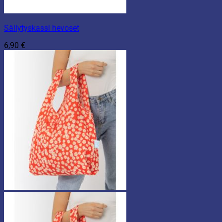
Säilytyskassi hevoset
6,90
€