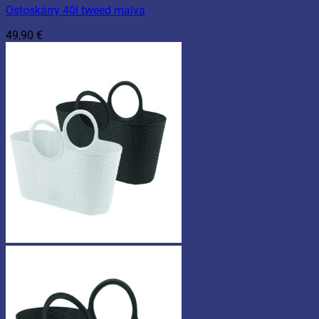
Ostoskärry 40l tweed malva
49,90
€