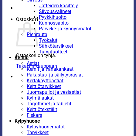
Jätteiden käsittely
Siivousvälineet
Pyykkihuolto
Ostoskori
Kunnossapito
Parveke- ja kynnysmatot
Pienrauta
Työkalut
Sähkötarvikkeet
Turvatuotteet
Ostoskori on tyhjä.
Keittiö
Astiat
Takaisin kauppaan
Kernit ja vahakankaat
Pakastus- ja säilytysrasiat
Kertakäyttöastiat
Keittiötarvikkeet
Juomapullot ja vesiastiat
Kylmälaukut
Tarjottimet ja tabletit
Keittiötekstiilit
Fiskars
Kylpyhuone
Kylpyhuonematot
Tarvikkeet