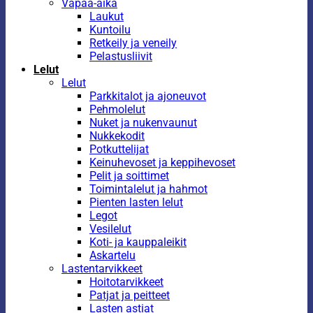
Vapaa-aika
Laukut
Kuntoilu
Retkeily ja veneily
Pelastusliivit
Lelut
Lelut
Parkkitalot ja ajoneuvot
Pehmolelut
Nuket ja nukenvaunut
Nukkekodit
Potkuttelijat
Keinuhevoset ja keppihevoset
Pelit ja soittimet
Toimintalelut ja hahmot
Pienten lasten lelut
Legot
Vesilelut
Koti- ja kauppaleikit
Askartelu
Lastentarvikkeet
Hoitotarvikkeet
Patjat ja peitteet
Lasten astiat