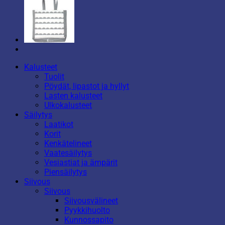
Kalusteet
Tuolit
Pöydät, lipastot ja hyllyt
Lasten kalusteet
Ulkokalusteet
Säilytys
Laatikot
Korit
Kenkätelineet
Vaatesäilytys
Vesiastiat ja ämpärit
Piensäilytys
Siivous
Siivous
Siivousvälineet
Pyykkihuolto
Kunnossapito