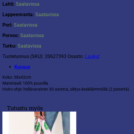
Lahti:
Saatavissa
Lappeenranta:
Saatavissa
Pori:
Saatavissa
Porvoo:
Saatavissa
Turku:
Saatavissa
Tuotetunnus (SKU):
20627393
Osasto:
Laukut
Kuvaus
Koko: 38x42cm
Materiaali: 100% puuvilla
Hoito-ohje: hellävarainen 30 astetta, silitys keskilämmöllä (2 pistettä)
Tutustu myös