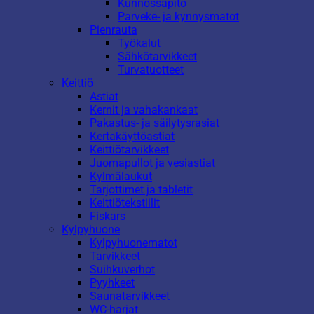
Kunnossapito
Parveke- ja kynnysmatot
Pienrauta
Työkalut
Sähkötarvikkeet
Turvatuotteet
Keittiö
Astiat
Kernit ja vahakankaat
Pakastus- ja säilytysrasiat
Kertakäyttöastiat
Keittiötarvikkeet
Juomapullot ja vesiastiat
Kylmälaukut
Tarjottimet ja tabletit
Keittiötekstiilit
Fiskars
Kylpyhuone
Kylpyhuonematot
Tarvikkeet
Suihkuverhot
Pyyhkeet
Saunatarvikkeet
WC-harjat