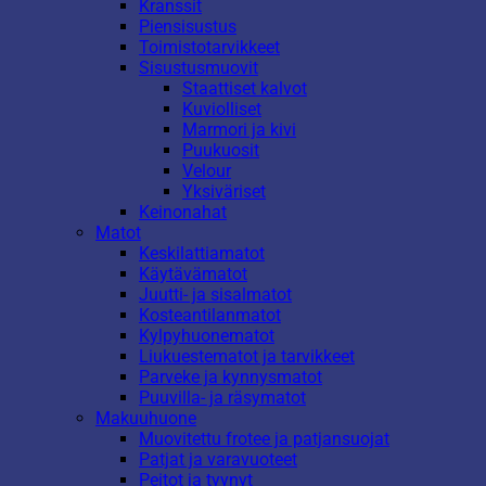
Kranssit
Piensisustus
Toimistotarvikkeet
Sisustusmuovit
Staattiset kalvot
Kuviolliset
Marmori ja kivi
Puukuosit
Velour
Yksiväriset
Keinonahat
Matot
Keskilattiamatot
Käytävämatot
Juutti- ja sisalmatot
Kosteantilanmatot
Kylpyhuonematot
Liukuestematot ja tarvikkeet
Parveke ja kynnysmatot
Puuvilla- ja räsymatot
Makuuhuone
Muovitettu frotee ja patjansuojat
Patjat ja varavuoteet
Peitot ja tyynyt