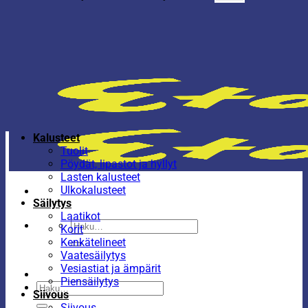
Kalusteet
Tuolit
Pöydät, lipastot ja hyllyt
Lasten kalusteet
Ulkokalusteet
Säilytys
Laatikot
Etsi:
Korit
Kenkätelineet
Vaatesäilytys
Vesiastiat ja ämpärit
Piensäilytys
Etsi:
Siivous
Siivous