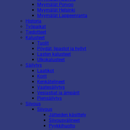
Myymälät Porvoo
Myymälät Helsinki
Myymälät Lappeenranta
Historia
Työpaikat
Tiedotteet
Kalusteet
Tuolit
Pöydät, lipastot ja hyllyt
Lasten kalusteet
Ulkokalusteet
Säilytys
Laatikot
Korit
Kenkätelineet
Vaatesäilytys
Vesiastiat ja ämpärit
Piensäilytys
Siivous
Siivous
Jätteiden käsittely
Siivousvälineet
Pyykkihuolto