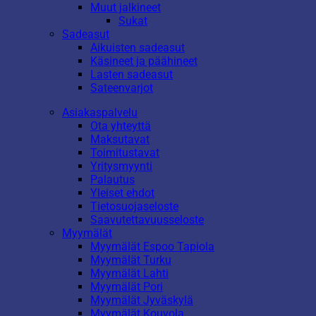
Muut jalkineet
Sukat
Sadeasut
Aikuisten sadeasut
Käsineet ja päähineet
Lasten sadeasut
Sateenvarjot
Asiakaspalvelu
Ota yhteyttä
Maksutavat
Toimitustavat
Yritysmyynti
Palautus
Yleiset ehdot
Tietosuojaseloste
Saavutettavuusseloste
Myymälät
Myymälät Espoo Tapiola
Myymälät Turku
Myymälät Lahti
Myymälät Pori
Myymälät Jyväskylä
Myymälät Kouvola