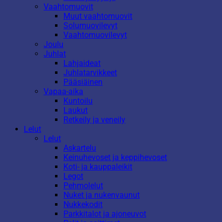
Vaahtomuovit
Muut vaahtomuovit
Solumuovilevyt
Vaahtomuovilevyt
Joulu
Juhlat
Lahjaideat
Juhlatarvikkeet
Pääsiäinen
Vapaa-aika
Kuntoilu
Laukut
Retkeily ja veneily
Lelut
Lelut
Askartelu
Keinuhevoset ja keppihevoset
Koti- ja kauppaleikit
Legot
Pehmolelut
Nuket ja nukenvaunut
Nukkekodit
Parkkitalot ja ajoneuvot