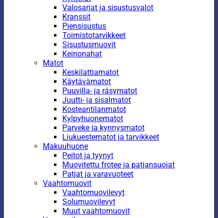
Valosarjat ja sisustusvalot
Kranssit
Piensisustus
Toimistotarvikkeet
Sisustusmuovit
Keinonahat
Matot
Keskilattiamatot
Käytävämatot
Puuvilla- ja räsymatot
Juutti- ja sisalmatot
Kosteantilanmatot
Kylpyhuonematot
Parveke ja kynnysmatot
Liukuestematot ja tarvikkeet
Makuuhuone
Peitot ja tyynyt
Muovitettu frotee ja patjansuojat
Patjat ja varavuoteet
Vaahtomuovit
Vaahtomuovilevyt
Solumuovilevyt
Muut vaahtomuovit